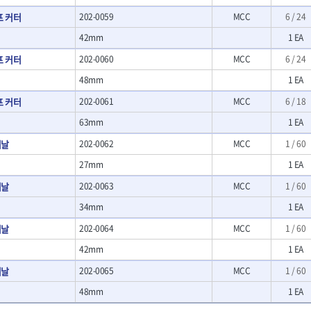
- 크래프트카버세트
프 커터
202-0059
MCC
6 / 24
- 말렛스위프
42mm
- 목공용망치
1 EA
대패
프 커터
202-0060
MCC
6 / 24
- 스크래퍼
48mm
1 EA
- 핸드툴세트
- 다이아몬드휠
프 커터
202-0061
MCC
6 / 18
- 테이블쏘
63mm
1 EA
- 원형톱날
터날
202-0062
MCC
1 / 60
- 샌딩디스크
- 스크롤쏘날
27mm
1 EA
- 숫돌
터날
202-0063
MCC
1 / 60
- 다이아몬드숫돌
- 원형톱날/루터비트
34mm
1 EA
- 루터비트
터날
202-0064
MCC
1 / 60
- 루터비트세트
- 직쏘날
42mm
1 EA
- 디지털앵글파인더
터날
202-0065
MCC
1 / 60
- 띠톱날
- 모종삽
48mm
1 EA
- 갈퀴