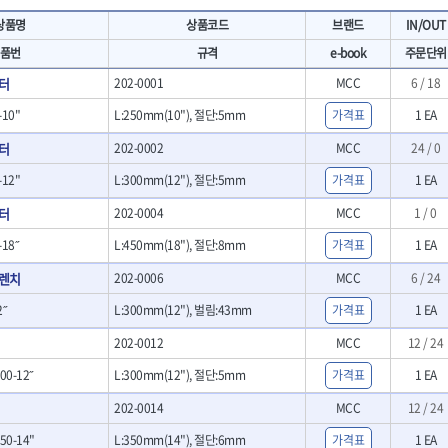
- 마카
- 대형평도
HIT
IR
상품명
상품코드
브랜드
IN/OUT
- 매직
- 조각도세트
KAKURI
Katimax
- 작업등
- D형조각도
품번
규격
e-book
주문단위
- 케이블타이
- 카빙나이프
KLEIN
KNIPEX
터
202-0001
MCC
6 / 18
기
- 스피커
- 나이프
KUKEN
LENOX(사입)
- 스코프
-10"
L:250mm(10"), 절단:5mm
가격표
1 EA
안전용품
LOGOSOL(AGMA)
LONCIN
인
- 손도끼
- 안전안경
터
202-0002
MCC
24 / 0
MAYHEW
MCC
- 목공용끌
- 안전고글
팩
- 목공용끌세트
NICHOLSON
Norton
-12"
- 방진마스크
L:300mm(12"), 절단:5mm
가격표
1 EA
니릴
- 나무상자케이스
- 방독마스크
PFEIL
PICA
터
202-0004
MCC
1 / 0
- 버니셔
- 보호복
RIDGID
ROBERTSORBY
니터
- 끌
- 장갑
18˝
L:450mm(18"), 절단:8mm
가격표
1 EA
RUKO
RYOBI
- 가우지
- 낙하방지코드
렌치
202-0006
- 조각칼
MCC
6 / 24
SENCI
SHINANO
- 무릎 보호대
- 끌세트
SMOOS
SOURCE
˝
L:300mm(12"), 벌림:43mm
가격표
1 EA
전기.계절상품
소기
- 대패
SWANSON
TEFENPLAST
- 열풍기
- 톱
202-0012
MCC
12 / 24
- 히터
THETA-드라이버
THETA-랜턴
- 대패날
00-12˝
L:300mm(12"), 절단:5mm
가격표
1 EA
- 충전식분무기
- 미니터닝세트
트
THETA-스패너
THETA-운반구
- 선풍기
- 포스너비트
202-0014
MCC
12 / 24
세서리
THETA-측정
THETA-커터,가위
- 용접기
- 악세사리
N
TOP
TOPTUL
- LED충전식작업등
50-14"
L:350mm(14"), 절단:6mm
가격표
1 EA
척기
- 클로스샌딩롤