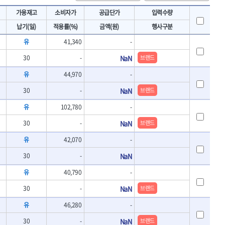
토크렌치
IRWIN
가용재고
소비자가
공급단가
입력수량
- 토크렌치바디
KAWASA
납기(일)
적용률(%)
금액(원)
행사구분
- 토크렌치
KOKEN
- 디지탈토크렌치
유
41,340
-
- 토크렌치라쳇헤드
LENOX(수입)
30
-
NaN
브랜드
- 토크렌치스패너헤드
MACHAN
- 토크렌치링헤드
유
44,970
-
MEGA
- 토크아답타
OLSON
- 크로우풋
30
-
NaN
브랜드
- 토크테스터기
PICARD
유
102,780
-
- 비디오스코프
ROTARY LIFT
- 토크드라이버핸들
30
-
NaN
브랜드
S.Djarv Hantverk AB
- 토크드라이버세트
유
42,070
-
SHOPVAC
- 토크드라이버
- 토크드라이버블레이드
SPARTAN
30
-
NaN
- 다이얼토크렌치
TENGU
유
40,790
-
- 토크멀티플라이어
THETA-망치
- 토크렌치비트홀다헤드
30
-
NaN
브랜드
THETA-자동몽키
- 가방/케이스
유
46,280
-
THETA-핸드카트
절삭공구
TORMEK
- 홀쏘날
30
-
NaN
브랜드