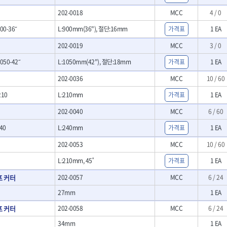
- LED램프
O
TUOFU
TWOCHERRYS
기
- 스프레이건
202-0018
MCC
4 / 0
- 예초기
리
VBW
- 작업용톱
VESSEL
- 라디에이터
00-36˝
L:900mm(36"), 절단:16mm
가격표
1 EA
치
- 송곳
WOODCRAFT
XCELITE
- 심지난로
- 각끌
202-0019
MCC
3 / 0
ZETA(PVC커터)
ZETA(라디에이터)
- 온수 히터
프커터
- 측정자
- 열선
ZONE KING
가드맨
050-42˝
L:1050mm(42"), 절단:18mm
가격표
1 EA
- 클립
- 정온선
나이텍스
대건
기세트
- 컴파스
202-0036
MCC
10 / 60
- 콤프레셔
트
- 작업대
디월트 인버터 발전기
라이트 세이키
210
L:210mm
- 물림쇠
가격표
1 EA
바람돌이
백마
- 측정기
202-0040
MCC
6 / 60
아임삭
에버그린
- 디지털습도측정기
우주전열(겨울)
우주전열(여름)
- 지그그리퍼시스템
40
L:240mm
가격표
1 EA
- 치즐
조란
츠노다(TTC)
202-0053
MCC
10 / 60
- 치즐세트
협성
황금손
- 파팅툴
L:210mm, 45˚
가격표
1 EA
- 터닝툴세트
프 커터
202-0057
MCC
6 / 24
- 할로윙툴
- 캘리퍼
27mm
1 EA
- 잭나이프
프 커터
202-0058
MCC
6 / 24
- 스코프세트
- 조각세트
34mm
1 EA