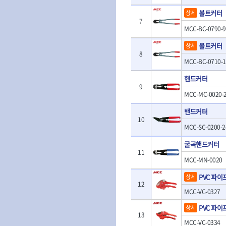
- 판금계측자
TRACER
TSUNESABUR
- 수동복스대
- 건/습식 청소
볼트커터
상세
- 핸드훅크
VALLORBE
- 스핀드라이버
- 청소기악세서
VAUGHAN
7
- 엔진홀드
MCC-BC-0790-9
- 소켓레일세트
- 체인파이프렌
WERA
WIHA
- 코끼리잭
- 롱소켓레일세트
- 동파이프커터
- 가래지잭
볼트커터
상세
ZETA
ZETA(LED)
- 육각비트소켓레일세트
- 플라스틱파이
8
ZETA(자화기)
자동차용공구
ZETA(커터)
MCC-BC-0710-1
- 소켓세트
- 디버러
- 플레어너트소켓
게링 HSS-CO
나노원
- 스터드풀러
- 동파이프확관
핸드커터
- 인젝터스페셜소켓
- 너트트위스터
- 전동오스타세
동해
디월트
9
- 드레인플러그소켓
- 볼트트위스터
MCC-MC-0020-
- 배관내시경
멜텍
미주산업
- 벨트텐션풀리렌치
- 탭홀더
- 배관청소기
밴드커터
북성
스팀코리아
- 리무버
- 다이홀더
- 하수구청소기
10
- 드래그링크소켓
에코플로우
엠파이어
- T형소켓렌치
- 오거
MCC-SC-0200-2
- 록너트버스터
- 옵셋라쳇렌치
- 커터
이홈
일레드
굴곡핸드커터
- 토션바
- 라쳇렌치세트
- 스프링헤드
타이거(TIGER)
플렉스-절단석
11
- 임팩뒤바퀴휠너트소켓
- 임팩드라이버
- PVC커터
MCC-MN-0020
- 반사경
- 임팩드라이버세트
- 기타 악세사리
- 오일휠타소켓
PVC 파이
상세
- 비트라쳇핸들
- 콤프레샤
12
- 레버바
- 비트
MCC-VC-0327
전동.충전공구
- 호스클램프플라이어
- 파워비트
- 드릴
PVC 파이
- 피스톤링컴프레셔
상세
- 양용드라이버비트
- 드라이버
13
- 드로우핸들
- 파워비트세트
MCC-VC-0334
- 임팩렌치