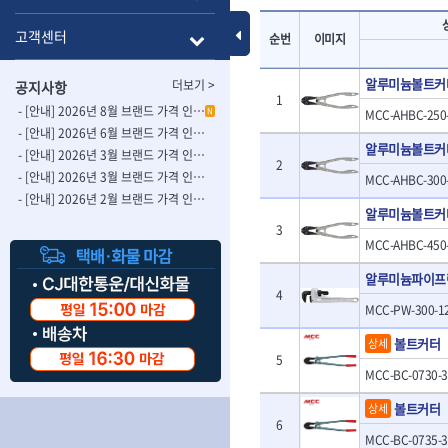
- 롱별소켓
- 파이프가공기
HAZET
HIOKI
- 임팩별소켓
- 바이스
Toggle Menu
고객센터
순번
이미지
ISOTOOL
JOKARI
- 임팩롱별소켓
- 파이프스탠드
- 비트소켓
- 파이프바이스
KBS
KHEIRON
알루미늄볼트커
더보기 >
공지사항
- 육각비트소켓
- 유압전선압착
KOMELON
KTC
1
- 임팩육각비트소켓
- 듀잇밴더
- [안내] 2026년 8월 브랜드 가격 인상 사전 안내의 건
N
MCC-AHBC-250
LIENIELSEN
LOCTITE
- 별비트소켓
- 마이크로드레
- [안내] 2026년 6월 브랜드 가격 인상 사전 안내의 건
알루미늄볼트커
MAFELL
MARTOR
- XZN비트소켓
- 마이크로릴
- [안내] 2026년 3월 브랜드 가격 인상 사전 안내의 건-2
2
- 임팩육각비트
- 시스네이크컴
MORSE
NANIWA
- [안내] 2026년 3월 브랜드 가격 인상 사전 안내의 건
MCC-AHBC-300
- 임팩비트
- 시스네이크미
- [안내] 2026년 2월 브랜드 가격 인상 사전 안내의 건
OSEIN
PB
알루미늄볼트커
- 임팩비트홀더
- 시스네이크
PROXXON
RICHMOND
3
- 유니버셜조인트
- 배관검사용모
MCC-AHBC-450-
ROTHENBERGER
RUBI
- 아답타
- 내시경카메라
- 연결대
알루미늄파이프
- 라인송신기
SCANGRIP
Scanprobe
4
- 임팩연결대
- 탐지용수신기
자동차공구.장비
SICE
SKIL
MCC-PW-300-12
- 볼연결대
- 콤비네이션청
STAHLWILLE
STANZANI
- 볼연결대세트
- 수동스피너
볼트커터
상세
자동차용장비
THETA -직판오일등
THETA-공구함
5
- 라쳇핸들
- 프렉스샤프트
- 타이어탈착기
MCC-BC-0730-3
- 퀵릴리스라쳇핸들
- 액세서리
THETA-몽키
THETA-소켓비
- 타이어휠발란스
- 플렉시블라쳇핸들
- 전동드럼머신
볼트커터
상세
THETA-자석소켓
THETA-전동악
- 판금작기세트
- 단축라쳇핸들
6
- 스프링청소기
- 리프트
THETA-헤라
THOMAS FLIN
MCC-BC-0735-3
- 라쳇아답터
- 고압파이프세