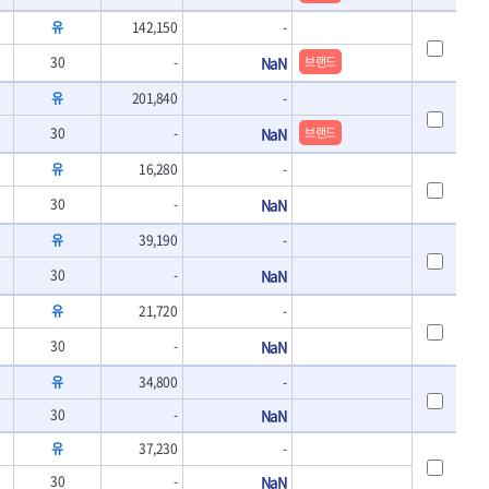
- 바이메탈홀쏘날
UVEX
유
142,150
-
- 하이스드릴
WALTER
- 하이스코발트드릴
30
-
NaN
브랜드
XPROTOOL-기어렌치
- 드릴세트
유
201,840
-
ZETA(비트셋트)
- 아바
- 반대탭
게링 HSS
30
-
NaN
브랜드
- 톱날
대건케이블
유
16,280
-
- 절단석
맘모스
- 원형톱날
30
-
NaN
벡스
유
39,190
-
에코파워팩
이젠
30
-
NaN
콰이어트존
유
21,720
-
30
-
NaN
유
34,800
-
30
-
NaN
유
37,230
-
30
-
NaN