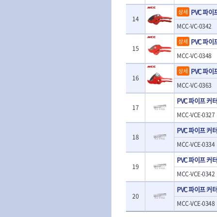
- 판금돌리
- 너트세터
- 샌더
PVC 파이
상세
- 스파크플러그플라이어
- 마그네틱너트세터
14
- 앵글그라인더
- 범핑망치
- 슬라이딩마그네틱너트세
MCC-VC-0342
- 컷쏘
- 픽업툴
터
- 각도절단기
PVC 파이
상세
- 클립플라이어
- 비트아답타
15
- 플런지쏘
- 허브캡풀러
MCC-VC-0348
- 충전드릴용롱소켓
- 블로워
- 산소센서소켓
- 나비볼트소켓
- 밴드쏘
PVC 파이
상세
- 클립리무버
- 스파크플러그소켓
16
- 원형톱
- 자석접시
MCC-VC-0363
- 비트소켓레일세트
- 해머드릴
- 작업용등받이
- 임팩비트소켓
PVC 파이프 커
- 임팩드라이버
- 자동차전용공구
- 조인트
17
- 로터리해머
- 타이어레버
MCC-VCE-0327
- 세미롱임팩소켓
- 라쳇렌치
- 스크래퍼
- 라쳇헤드
PVC 파이프 커
- 전동가위
- 후크드라이버
18
- 임팩아답타
- 직쏘
MCC-VCE-0334
- 너트그립소켓
- 비트홀다
- 멀티커터
- 볼L렌치세트
임팩휠너트소켓
PVC 파이프 커
- 광택기
19
- L렌치세트
- 임팩휠너트소켓
- 앵글그라인더
MCC-VCE-0342
- 볼L렌치
- 샌딩머신
- L렌치
PVC 파이프 커
- 밴드쏘
20
- 별렌치세트
- 콤보세트
MCC-VCE-0348
- 별렌치
- 충전광택기