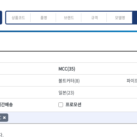
ㅈ
ㅊ
ㅋ
ㅌ
ㅍ
ㅎ
어.운반
산업.안전.웰딩.계절
목공공구.목공기계
MCC(35)
K
L
M
N
O
P
Q
R
S
T
U
V
W
X
Y
Z
산업, 생활용품
조각도.끌
볼트커터(8)
파이프
- 펜
- 평도
프핸들
- 나사고정제
- 아사도
일본(23)
- 배관밀봉제
- 환도
ACE POWER
Armor Tool, LLC
- 윤활방청제
- 심환도
BTK
CHANNELLOCK
월간배송
프로모션
- 선글라스, 고글
- 곡환도
CROWN
DEWIT
- 설치형가림막
- 삼각도
C
기
- 블로워
EISHIN
- 곡아사도
EKLIND
가공기
- 전선릴
- 곡삼각도
FASTCAP
FISKARS
- 연장선
- 조각도
다.
FORREST
GIANTLOK