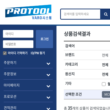
상품검색결과
카테고리 검색
브랜드 검색
로그인
검색어
전체
ㄱ
ㄴ
ㄷ
ㄹ
ㅁ
ㅂ
ㅅ
ㅇ
작업공구.종합공구
배관.전동.에
아이디 기억하기
ID/PW 찾기
브랜드
전체
A
B
C
D
E
F
G
H
I
J
소켓,렌치,드라이버
배관공구.장비
주문하기
카테고리
전체
- 소켓
- 파이프렌치
전체
- 롱소켓
- 스트랩락파이
주문정보
원산지
전체
- 세미롱소켓
- 파이프커터
1-DAY
ABC
- 엑스트라롱소켓
- 튜빙커터
Benchcrafted
기타
BHS(영창망치)
마이페이지
- 임팩소켓
- 리머
CMT
CP
- 임팩세미롱소켓
- 밴더
선택한 조건
MC
DMT
- 임팩롱소켓
- 동파이프확관
EIGHT
프로모션
- 유니버셜소켓
- 파이프나사산
ENGINEER
EXPERT
- 별소켓
- 오스타세트
35
견적관리
총
개의 상품이 검색되었습니
FLEX
FLEXCUT