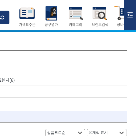
Ri
T
M
가격표주문
공구명가
카테고리
브랜드검색
장바구니
×
×
측정공구.절삭공구
숫자
측정도구
렌치(6)
- 자
- 줄자
- 컴퍼스
AURIOU
- 분도기
CMO
- 수평기
DH신바람
- 테파게이지
- 레이저메타
ELIPSE
- 기타 측정도구
FLAG
- 검전테스터
HALDER