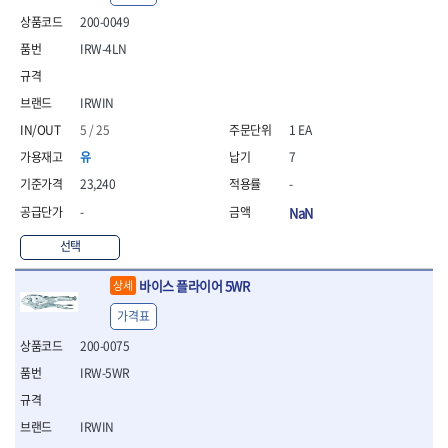
- 안전고글
측정도구
자동차용장비
- 롱소켓레일세트
- 동파이프커터
LOGOSOL(AGMA)
LONCIN
- 목공용끌세트
200-0049
- 방진마스크
- 자
- 타이어탈착기
- 육각비트소켓레일세트
- 플라스틱파이프커터
MACHAN
MAFELL
- 나무상자케이스
- 방독마스크
- 줄자
- 타이어휠발란스
IRW-4LN
- 소켓세트
- 디버러
MARTOR
MAYHEW
- 버니셔
- 보호복
- 컴퍼스
- 판금작기세트
- 스터드풀러
- 동파이프확관기세트
- 끌
MCC
MEGA
- 장갑
- 분도기
- 리프트
- 너트트위스터
- 전동오스타세트
- 가우지
IRWIN
MORSE
NANIWA
- 낙하방지코드
- 수평기
- 판금계측자
- 볼트트위스터
- 배관내시경
- 조각칼
- 무릎 보호대
NICHOLSON
Norton
5 / 25
1 EA
- 테파게이지
- 핸드훅크
- 탭홀더
- 배관청소기
- 끌세트
- 레이저메타
- 엔진홀드
OLSON
OSEIN
- 다이홀더
- 하수구청소기
유
7
전기.계절상품
- 대패
- 기타 측정도구
- 코끼리잭
- T형소켓렌치
- 오거
PB
PFEIL
- 열풍기
23,240
-
- 톱
- 검전테스터
- 가래지잭
- 옵셋라쳇렌치
- 커터
- 히터
PICA
PICARD
- 대패날
-
NaN
- 라쳇렌치세트
- 스프링헤드
- 충전식분무기
토크렌치
자동차용공구
PROXXON
RICHMOND
- 미니터닝세트
- 임팩드라이버
- PVC커터
- 선풍기
- 토크렌치바디
- 플레어너트소켓
선택
- 포스너비트
RIDGID
ROBERTSORBY
- 임팩드라이버세트
- 기타 악세사리
- 용접기
- 토크렌치
- 인젝터스페셜소켓
- 악세사리
ROTARY LIFT
ROTHENBERGER
- 비트라쳇핸들
- 콤프레샤
- LED충전식작업등
바이스 플라이어 5WR
- 디지탈토크렌치
- 드레인플러그소켓
상세
- 클로스샌딩롤
RUBI
RUKO
- 비트
- LED램프
- 토크렌치라쳇헤드
- 벨트텐션풀리렌치
전동.충전공구
- 스프레이건
가격표
RYOBI
S.Djarv Hantverk AB
- 파워비트
- 예초기
- 토크렌치스패너헤드
- 리무버
- 드릴
- 작업용톱
- 양용드라이버비트
SCANGRIP
Scanprobe
200-0075
- 라디에이터
- 토크렌치링헤드
- 드래그링크소켓
- 드라이버
- 송곳
- 파워비트세트
- 심지난로
- 토크아답타
SENCI
SHINANO
- 록너트버스터
- 임팩렌치
IRW-5WR
- 각끌
- 너트세터
- 온수 히터
- 크로우풋
- 토션바
SHOPVAC
SICE
- 샌더
- 측정자
- 마그네틱너트세터
- 열선
- 토크테스터기
- 임팩뒤바퀴휠너트소켓
- 앵글그라인더
- 클립
SKIL
SMOOS
IRWIN
- 슬라이딩마그네틱너트
- 정온선
- 비디오스코프
- 반사경
- 컷쏘
- 컴파스
SOURCE
SPARTAN