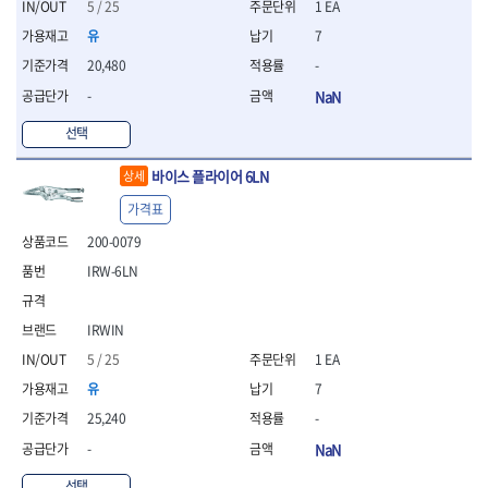
세터
- 콤프레셔
- 토크드라이버핸들
- 오일휠타소켓
5 / 25
1 EA
- 각도절단기
- 작업대
STAHLWILLE
STANZANI
- 비트아답타
- 토크드라이버세트
- 레버바
- 플런지쏘
- 물림쇠
유
7
SWANSON
TEFENPLAST
- 충전드릴용롱소켓
- 토크드라이버
- 호스클램프플라이어
- 블로워
- 측정기
20,480
-
- 나비볼트소켓
TENGU
THETA -직판오일등
- 토크드라이버블레이드
- 피스톤링컴프레셔
- 밴드쏘
- 디지털습도측정기
- 스파크플러그소켓
-
NaN
- 다이얼토크렌치
THETA-공구함
THETA-드라이버
- 드로우핸들
- 원형톱
- 지그그리퍼시스템
- 비트소켓레일세트
- 토크멀티플라이어
- 판금돌리
THETA-랜턴
THETA-망치
- 해머드릴
- 치즐
선택
- 임팩비트소켓
- 토크렌치비트홀다헤드
- 스파크플러그플라이어
- 임팩드라이버
- 치즐세트
THETA-몽키
THETA-소켓비트
- 조인트
- 가방/케이스
- 범핑망치
- 로터리해머
- 파팅툴
바이스 플라이어 6LN
THETA-스패너
THETA-운반구
상세
- 세미롱임팩소켓
- 픽업툴
- 라쳇렌치
- 터닝툴세트
절삭공구
THETA-자동몽키
THETA-자석소켓
- 라쳇헤드
가격표
- 클립플라이어
- 전동가위
- 할로윙툴
- 홀쏘날
THETA-전동악세서리
THETA-측정
- 임팩아답타
- 허브캡풀러
- 직쏘
- 캘리퍼
200-0079
- 바이메탈홀쏘날
- 비트홀다
THETA-커터,가위
THETA-핸드카트
- 산소센서소켓
- 멀티커터
- 잭나이프
- 하이스드릴
IRW-6LN
- 볼L렌치세트
THETA-헤라
THOMAS FLINN
- 클립리무버
- 광택기
- 스코프세트
- 하이스코발트드릴
- L렌치세트
- 자석접시
TOP
TOPTUL
- 앵글그라인더
- 조각세트
- 드릴세트
- 볼L렌치
- 작업용등받이
- 샌딩머신
IRWIN
- 크래프트카버세트
TORMEK
TRACER
- 아바
- L렌치
- 자동차전용공구
- 밴드쏘
- 말렛스위프
- 반대탭
TSUNESABURO
TUOFU
5 / 25
1 EA
- 별렌치세트
- 타이어레버
- 콤보세트
- 목공용망치
- 톱날
TWOCHERRYS
UVEX
유
7
- 별렌치
- 스크래퍼
- 충전광택기
- 절단석
대패
VALLORBE
VAUGHAN
- T렌치
- 후크드라이버
25,240
-
- 로터리해머
- 원형톱날
- 스크래퍼
- T렌치세트
VBW
VESSEL
- 너트그립소켓
- 배터리
-
NaN
- 핸드툴세트
- 접렌치
WALTER
WERA
- 충전기
임팩휠너트소켓
- 다이아몬드휠
- 접별렌치
선택