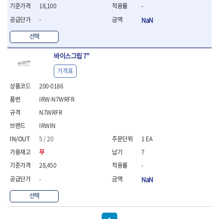
- 조절식렌치
18,100
-
- 볼트세터
-
NaN
- 너트드라이버
- 자화기
선택
- 레이저팁 드라이버
- 라쳇렌치
바이스그립 7"
- 임팩엑스트라롱소켓
가격표
- 파워렌치
- 드릴척아답타
200-0186
- 조인트플러그소켓
IRW-N7WRFR
- 옵셋렌치
N7WRFR
- 파워렌치
- 소켓홀더
IRWIN
- 클라이밍비트
5 / 20
1 EA
- 토크아답타
무
7
- 비트소켓세트
- 포지비트
28,450
-
- 일자비트
-
NaN
- 임팩별비트
선택
- 임팩일자비트
- 임팩포지비트
- 임팩십자비트