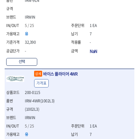
IRW-9LN
- 통나무쪼개기
- 날교환드라이버세트
- 에어오비탈센더
이젠
이홈
- 전동대패
- 드라이버핸들
- 에어드라이버
일레드
조란
- 가든툴세트
- 비트세트
- 에어다이그라인더
IRWIN
츠노다(TTC)
콰이어트존
- 비트홀다드라이버
- 에어멀티샌더
연마기계
타이거(TIGER)
플렉스-절단석
5 / 25
1 EA
- 비트홀다드라이버세트
- 에어앵글그라인더
- 습식그라인더
협성
황금손
유
7
- 드라이버블레이드
- 에어리베터기
- 건식그라인더
- 비트드라이버
- 타이어압력게이지
32,390
-
- 연마지그
- 별비트
- 에어밸트샌더
- 연마숫돌
-
NaN
- 육각비트
- 에어원형샌더
- 기타 악세사리
- 검전드라이버
- 에어폴리셔
선택
목공기계
- 육각T렌치
- 에어톱
- 루터, 루터테이블
바이스 플라이어 4WR
상세
- 전동비트홀다
- 에어펀치
- 샌더폴리셔
- 드라이버비트세트
- 에어스프레이건
가격표
기타목공구
- 옵셋드라이버
- 에어원터치카플러
- 클램프
200-0115
- 스크래퍼드라이버
- 에어건
- 시계드라이버
IRW-4WR(1002L3)
운반기기
- 정밀드라이버
- 데크트럭
(1002L3)
- 기어렌치
- 핸드카트
IRWIN
- 육각복스드라이버
- 운반대차
5 / 25
1 EA
- 스크류드라이버
- 운반가방
- 툴첵플러스
유
7