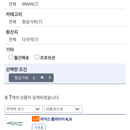
DH신바람
DMT
전체
IRWIN(7)
- 육각비트소켓
- 유압전선압착기
산업.안전.웰딩.
목공공구.목공
EIGHT
EISHIN
- 임팩육각비트소켓
- 듀잇밴더
계절
기계
카테고리
EKLIND
ELIPSE
- 별비트소켓
- 마이크로드레인
전체
항공가위(7)
ENGINEER
EXPERT
- XZN비트소켓
- 마이크로릴
산업, 생활용품
조각도.끌
FASTCAP
FISKARS
- 임팩육각비트
- 시스네이크컴팩
원산지
- 펜
- 평도
- 임팩비트
- 시스네이크미니릴
FLAG
FLEX
- 나사고정제
- 아사도
전체
다국적(7)
- 임팩비트홀더
- 시스네이크
FLEXCUT
FORREST
- 배관밀봉제
- 환도
- 유니버셜조인트
- 배관검사용모니터
기타
GIANTLOK
HALDER
- 윤활방청제
- 심환도
- 아답타
- 내시경카메라
- 선글라스, 고글
- 곡환도
HAZET
HIOKI
월간배송
프로모션
- 연결대
- 라인송신기
- 설치형가림막
- 삼각도
HIT
IR
- 임팩연결대
- 탐지용수신기
- 블로워
- 곡아사도
선택한 조건
IRWIN
ISOTOOL
- 볼연결대
- 콤비네이션청소기
- 전선릴
- 곡삼각도
JOKARI
KAKURI
항공가위
- 볼연결대세트
- 수동스피너
- 연장선
- 조각도
- 라쳇핸들
- 프렉스샤프트
Katimax
KAWASA
- 마카
- 대형평도
- 퀵릴리스라쳇핸들
- 액세서리
KBS
KHEIRON
- 매직
- 조각도세트
- 플렉시블라쳇핸들
- 전동드럼머신
7
총
개의 상품이 검색되었습니다.
KLEIN
KNIPEX
- 작업등
- D형조각도
- 단축라쳇핸들
- 스프링청소기
- 케이블타이
- 카빙나이프
KOKEN
KOMELON
- 라쳇아답터
- 고압파이프세척기
- 스피커
- 나이프
측정공구.절삭
자동차공구.장
KTC
KUKEN
- 수동복스대
- 건/습식 청소기
- 스코프
공구
비
바이스 플라이어 4LN
안전용품
LENOX(사입)
LENOX(수입)
상세
- 스핀드라이버
- 청소기악세서리
- 손도끼
- 안전안경
LIENIELSEN
LOCTITE
- 소켓레일세트
- 체인파이프렌치
가격표
- 목공용끌