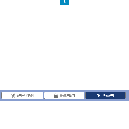
1
- 십자비트
- 임팩별비트소켓
- 임팩XZN비트소켓
- 십자비트소켓
- 일자비트소켓
- XZN비트
- 임팩XZN비트
- 라쳇핸들세트
- 사각비트
- 토크드라이버
- 포지비트소켓
- 임팩포지비트소켓
플라이어,몽키,스패너
- 뻰치
- 편구스패너
장바구니에 담기
보관함에 담기
바로구매
- 플라이어
- 니퍼
- 롱노우즈
- 스냅링플라이어
- 그룹조인트플라이어
- 케이블커터