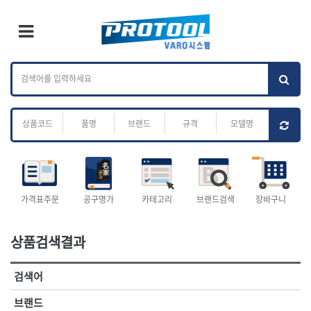
×
Ri
×
Toggle Menu
카테고리 검색
브랜드 검색
To
작업공구.종합
배관.전동.에어.
가나다
ABC
M
공구
운반
전체
ㄱ
ㄴ
ㄷ
ㄹ
ㅁ
ㅂ
ㅅ
ㅇ
ㅈ
소켓,렌치,드라이버
배관공구.장비
ㅊ
ㅋ
ㅌ
ㅍ
ㅎ
- 소켓
- 파이프렌치
- 롱소켓
- 스트랩락파이프핸들
- 세미롱소켓
- 파이프커터
전체
- 엑스트라롱소켓
- 튜빙커터
- 임팩소켓
- 리머
1-DAY
ABC
가격표주문
공구명가
카테고리
브랜드검색
장바구니
- 임팩세미롱소켓
- 밴더
ACE POWER
Armor Tool, LLC
- 임팩롱소켓
- 동파이프확관기
AURIOU
Benchcrafted
- 유니버셜소켓
- 파이프나사산가공기
상품검색결과
BHS(영창망치)
BTK
- 별소켓
- 오스타세트
CHANNELLOCK
CMO
- 롱별소켓
- 파이프가공기
검색어
- 임팩별소켓
- 바이스
CMT
CP
- 임팩롱별소켓
- 파이프스탠드
CROWN
DEWIT
브랜드
- 비트소켓
- 파이프바이스