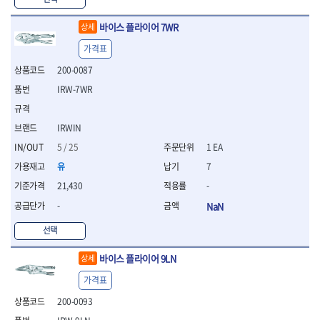
WIHA
WOODCRAFT
- 청소기
- 임팩휠너트소켓
- 테이블쏘
- T별렌치세트
- 오토해머
XCELITE
XPROTOOL-기어렌치
- 원형톱날
- 깃발형별렌치
바이스 플라이어 7WR
상세
ZETA
ZETA(LED)
전동악세서리
- 샌딩디스크
- 너트T렌치
가격표
- 충전드릴용소켓
ZETA(PVC커터)
ZETA(라디에이터)
- 스크롤쏘날
- 별T렌치
- 전동비트롱소켓
- 숫돌
ZETA(비트셋트)
ZETA(자화기)
200-0087
- 소켓비트세트
- 드릴비트
- 다이아몬드숫돌
- 공구세트
ZETA(커터)
ZONE KING
IRW-7WR
- 비트세트
- 원형톱날/루터비트
- 드라이버세트
가드맨
게링 HSS
- 드릴척
- 루터비트
- 렌치세트
게링 HSS-CO
나노원
- 육각비트
- 루터비트세트
IRWIN
- 육각드라이버
나이텍스
대건
- 퀵릴리스비트소켓
- 직쏘날
- 드라이버
5 / 25
1 EA
대건케이블
동해
- 전동비트소켓
- 디지털앵글파인더
- 타격드라이버
유
7
- 롱자석소켓
디월트
디월트 인버터 발전기
- 띠톱날
- 양용드라이버
21,430
-
- 소켓아답타
- 모종삽
라이트 세이키
맘모스
- 너트드라이버
- 악세서리
- 갈퀴
-
NaN
- 별드라이버
멜텍
미주산업
- 청소기
- 호미
- 일자드라이버
바람돌이
백마
선택
- 컷쏘날
- 스포크
- 십자드라이버
벡스
북성
- 원형톱날
- 파종기
- 포지드라이버
바이스 플라이어 9LN
스팀코리아
아임삭
상세
- 홈클리너
- 라운드너트드라이버
에어공구
에버그린
에코파워팩
- 제초기
가격표
- 양용드라이버핸들
- 에어라쳇렌치
에코플로우
엠파이어
- 삽
- 포켓양용드라이버
- 에어임팩렌치
200-0093
- 괭이
우주전열(겨울)
우주전열(여름)
- 드라이버날
- 에어드릴