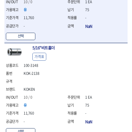
- 조절식렌치
10 / 0
1 EA
- 볼트세터
유
75
- 너트드라이버
11,760
-
- 자화기
- 레이저팁 드라이버
-
NaN
- 라쳇렌치
선택
- 임팩엑스트라롱소켓
- 파워렌치
5/16"비트홀더
- 드릴척아답타
- 조인트플러그소켓
가격표
- 옵셋렌치
100-3148
- 파워렌치
KOK-2138
- 소켓홀더
- 클라이밍비트
- 토크아답타
KOKEN
- 비트소켓세트
10 / 0
1 EA
- 포지비트
유
75
- 일자비트
- 임팩별비트
11,760
-
- 임팩일자비트
-
NaN
- 임팩포지비트
- 임팩십자비트
선택