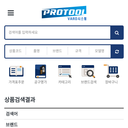
×
Ri
×
Toggle Menu
카테고리 검색
브랜드 검색
To
작업공구.종합
배관.전동.에어.
가나다
ABC
M
공구
운반
전체
ㄱ
ㄴ
ㄷ
ㄹ
ㅁ
ㅂ
ㅅ
ㅇ
ㅈ
소켓,렌치,드라이버
배관공구.장비
ㅊ
ㅋ
ㅌ
ㅍ
ㅎ
- 소켓
- 파이프렌치
- 롱소켓
- 스트랩락파이프핸들
- 세미롱소켓
- 파이프커터
전체
- 엑스트라롱소켓
- 튜빙커터
- 임팩소켓
- 리머
1-DAY
ABC
가격표주문
공구명가
카테고리
브랜드검색
장바구니
- 임팩세미롱소켓
- 밴더
ACE POWER
Armor Tool, LLC
- 임팩롱소켓
- 동파이프확관기
AURIOU
Benchcrafted
- 유니버셜소켓
- 파이프나사산가공기
상품검색결과
BHS(영창망치)
BTK
- 별소켓
- 오스타세트
CHANNELLOCK
CMO
- 롱별소켓
- 파이프가공기
검색어
- 임팩별소켓
- 바이스
CMT
CP
- 임팩롱별소켓
- 파이프스탠드
CROWN
DEWIT
브랜드
- 비트소켓
- 파이프바이스