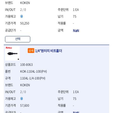
- 절연펜치
KOKEN
- 절연니퍼
2 / 0
1 EA
- 절연가위
- 절연비트
유
75
- 절연드라이버교체날
50,250
-
- 절연공구세트
-
NaN
- 절연라쳇렌치
- 절연라쳇렌치세트
선택
- 절연볼트커터
- 절연아답타
1/4"원터치 비트홀더
상세
- 절연펀치
- 기타
- 방폭연결대
100-8063
- 방폭옵셋렌치
KOK-110AL-100(PH)
- 방폭니퍼
110AL-1/4-100(PH)
- 방폭펜치
KOKEN
- 방폭플라이어
- 방폭가위
2 / 0
1 EA
- 방폭렌치
유
75
- 방폭스패너
57,600
-
- 방폭비트소켓
- 방폭아답타
-
NaN