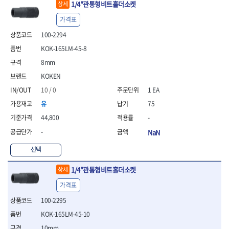
- 안전고글
측정도구
자동차용장비
1/4"관통형비트홀더소켓
상세
- 롱소켓레일세트
- 동파이프커터
LOGOSOL(AGMA)
LONCIN
- 목공용끌세트
- 방진마스크
- 자
- 타이어탈착기
- 육각비트소켓레일세트
- 플라스틱파이프커터
MACHAN
MAFELL
가격표
- 나무상자케이스
- 방독마스크
- 줄자
- 타이어휠발란스
- 소켓세트
- 디버러
MARTOR
MAYHEW
- 버니셔
- 보호복
100-2294
- 컴퍼스
- 판금작기세트
- 스터드풀러
- 동파이프확관기세트
- 끌
MCC
MEGA
- 장갑
- 분도기
- 리프트
- 너트트위스터
- 전동오스타세트
KOK-165LM-45-8
- 가우지
MORSE
NANIWA
- 낙하방지코드
- 수평기
- 판금계측자
- 볼트트위스터
- 배관내시경
8mm
- 조각칼
- 무릎 보호대
NICHOLSON
Norton
- 테파게이지
- 핸드훅크
- 탭홀더
- 배관청소기
- 끌세트
KOKEN
- 레이저메타
- 엔진홀드
OLSON
OSEIN
- 다이홀더
- 하수구청소기
전기.계절상품
- 대패
- 기타 측정도구
- 코끼리잭
10 / 0
1 EA
- T형소켓렌치
- 오거
PB
PFEIL
- 열풍기
- 톱
- 검전테스터
- 가래지잭
- 옵셋라쳇렌치
- 커터
- 히터
PICA
PICARD
유
75
- 대패날
- 라쳇렌치세트
- 스프링헤드
- 충전식분무기
토크렌치
자동차용공구
PROXXON
RICHMOND
- 미니터닝세트
44,800
-
- 임팩드라이버
- PVC커터
- 선풍기
- 토크렌치바디
- 플레어너트소켓
- 포스너비트
RIDGID
ROBERTSORBY
-
NaN
- 임팩드라이버세트
- 기타 악세사리
- 용접기
- 토크렌치
- 인젝터스페셜소켓
- 악세사리
ROTARY LIFT
ROTHENBERGER
- 비트라쳇핸들
- 콤프레샤
- LED충전식작업등
- 디지탈토크렌치
- 드레인플러그소켓
- 클로스샌딩롤
선택
RUBI
RUKO
- 비트
- LED램프
- 토크렌치라쳇헤드
- 벨트텐션풀리렌치
전동.충전공구
- 스프레이건
RYOBI
S.Djarv Hantverk AB
- 파워비트
- 예초기
- 토크렌치스패너헤드
- 리무버
- 드릴
1/4"관통형비트홀더소켓
상세
- 작업용톱
- 양용드라이버비트
SCANGRIP
Scanprobe
- 라디에이터
- 토크렌치링헤드
- 드래그링크소켓
- 드라이버
- 송곳
가격표
- 파워비트세트
- 심지난로
- 토크아답타
SENCI
SHINANO
- 록너트버스터
- 임팩렌치
- 각끌
- 너트세터
- 온수 히터
- 크로우풋
- 토션바
100-2295
SHOPVAC
SICE
- 샌더
- 측정자
- 마그네틱너트세터
- 열선
- 토크테스터기
- 임팩뒤바퀴휠너트소켓
- 앵글그라인더
- 클립
SKIL
SMOOS
KOK-165LM-45-10
- 슬라이딩마그네틱너트
- 정온선
- 비디오스코프
- 반사경
- 컷쏘
- 컴파스
SOURCE
SPARTAN
10mm