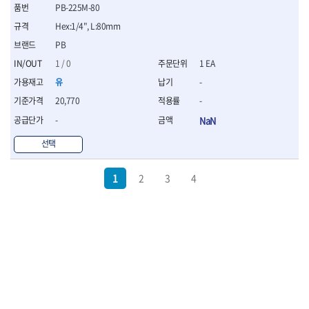
PB-225M-80
Hex:1/4", L:80mm
PB
1 / 0
1 EA
유
-
20,770
-
-
NaN
선택
1
2
3
4