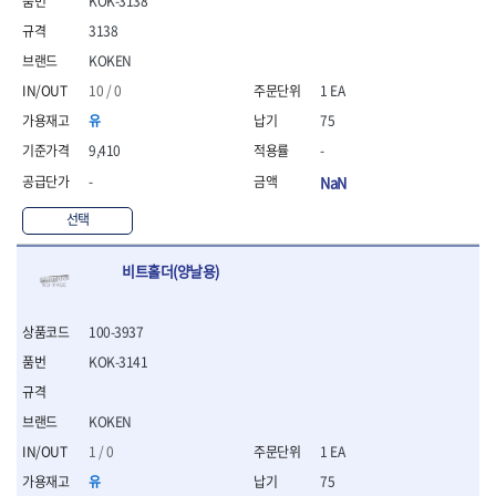
KOK-3138
- 니퍼 외
3138
- 바이스플라이어
KOKEN
- 옵셋렌치
- 공구함세트
10 / 0
1 EA
- 콤비네이션렌치
유
75
- 양구스패너
9,410
-
- 라쳇콤비네이션렌치
- 라쳇옵셋렌치
-
NaN
- 콤비네이션렌치세트
선택
- 플레어너트렌치
- 양구스패너세트
비트홀더(양날용)
- 옵셋렌치세트
- 라쳇콤비네이션렌치세
트
100-3937
- 몽키스패너
KOK-3141
- 라쳇콤비네이션세트
- 라쳇렌치
- 함마렌치
KOKEN
- 멀티플라이어
1 / 0
1 EA
- 미니라쳇세트
유
75
- 기타