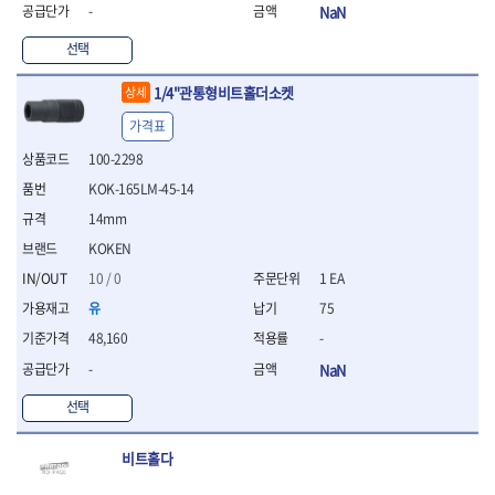
WIHA
WOODCRAFT
- 청소기
- 임팩휠너트소켓
-
NaN
- 테이블쏘
- T별렌치세트
- 오토해머
XCELITE
XPROTOOL-기어렌치
- 원형톱날
- 깃발형별렌치
선택
ZETA
ZETA(LED)
전동악세서리
- 샌딩디스크
- 너트T렌치
- 충전드릴용소켓
ZETA(PVC커터)
ZETA(라디에이터)
- 스크롤쏘날
- 별T렌치
1/4"관통형비트홀더소켓
상세
- 전동비트롱소켓
- 숫돌
ZETA(비트셋트)
ZETA(자화기)
- 소켓비트세트
- 드릴비트
가격표
- 다이아몬드숫돌
- 공구세트
ZETA(커터)
ZONE KING
- 비트세트
- 원형톱날/루터비트
- 드라이버세트
100-2298
가드맨
게링 HSS
- 드릴척
- 루터비트
- 렌치세트
게링 HSS-CO
나노원
KOK-165LM-45-14
- 육각비트
- 루터비트세트
- 육각드라이버
나이텍스
대건
- 퀵릴리스비트소켓
14mm
- 직쏘날
- 드라이버
대건케이블
동해
- 전동비트소켓
- 디지털앵글파인더
KOKEN
- 타격드라이버
- 롱자석소켓
디월트
디월트 인버터 발전기
- 띠톱날
- 양용드라이버
10 / 0
1 EA
- 소켓아답타
- 모종삽
라이트 세이키
맘모스
- 너트드라이버
유
75
- 악세서리
- 갈퀴
- 별드라이버
멜텍
미주산업
- 청소기
- 호미
48,160
-
- 일자드라이버
바람돌이
백마
- 컷쏘날
- 스포크
- 십자드라이버
-
NaN
벡스
북성
- 원형톱날
- 파종기
- 포지드라이버
스팀코리아
아임삭
- 홈클리너
선택
- 라운드너트드라이버
에어공구
에버그린
에코파워팩
- 제초기
- 양용드라이버핸들
- 에어라쳇렌치
에코플로우
엠파이어
- 삽
- 포켓양용드라이버
- 에어임팩렌치
비트홀다
- 괭이
우주전열(겨울)
우주전열(여름)
- 드라이버날
- 에어드릴