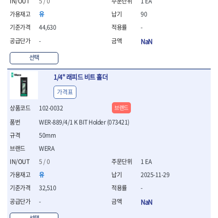
연마용품
5 / 0
1 EA
- 조줄
유
90
- 철공용줄
44,630
-
- 목공용줄
-
NaN
- 조줄세트
- 판금줄홀더
선택
- 줄
공구함.공구집
1/4" 래피드 비트 홀더
- 공구함
가격표
- 탑체스터
- 플라스틱이동공구함
102-0032
브랜드
- 공구통
WER-889/4/1 K BIT Holder (073421)
- 기타공구
50mm
- 공구가방
WERA
기타 작업공구
- 헤라
5 / 0
1 EA
- 케이스
유
2025-11-29
- 수리키트
32,510
-
- 고정링/링
-
NaN
- 핀
선택