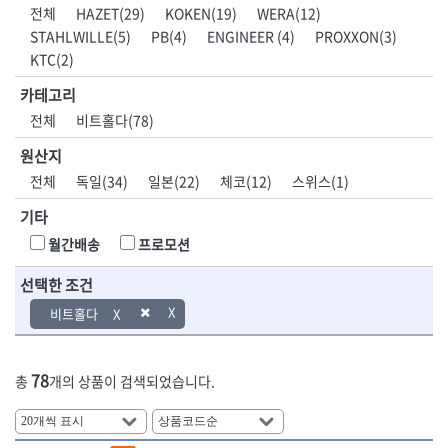
DH신바람
DMT
전체
HAZET(29)
KOKEN(19)
WERA(12)
- 육각비트소켓
- 유압전선압착기
산업.안전.웰딩.
목공공구.목공
EIGHT
EISHIN
STAHLWILLE(5)
PB(4)
ENGINEER (4)
PROXXON(3)
- 임팩육각비트소켓
- 듀잇밴더
계절
기계
EKLIND
ELIPSE
- 별비트소켓
- 마이크로드레인
KTC(2)
ENGINEER
EXPERT
- XZN비트소켓
- 마이크로릴
산업, 생활용품
조각도.끌
카테고리
FASTCAP
FISKARS
- 임팩육각비트
- 시스네이크컴팩
- 펜
- 평도
전체
비트홀다(78)
- 임팩비트
- 시스네이크미니릴
FLAG
FLEX
- 나사고정제
- 아사도
- 임팩비트홀더
- 시스네이크
FLEXCUT
FORREST
- 배관밀봉제
- 환도
원산지
- 유니버셜조인트
- 배관검사용모니터
GIANTLOK
HALDER
- 윤활방청제
- 심환도
전체
독일(34)
일본(22)
체코(12)
스위스(1)
- 아답타
- 내시경카메라
- 선글라스, 고글
- 곡환도
HAZET
HIOKI
- 연결대
- 라인송신기
- 설치형가림막
- 삼각도
기타
HIT
IR
- 임팩연결대
- 탐지용수신기
- 블로워
- 곡아사도
IRWIN
ISOTOOL
월간배송
프로모션
- 볼연결대
- 콤비네이션청소기
- 전선릴
- 곡삼각도
JOKARI
KAKURI
- 볼연결대세트
- 수동스피너
- 연장선
- 조각도
선택한 조건
- 라쳇핸들
- 프렉스샤프트
Katimax
KAWASA
- 마카
- 대형평도
- 퀵릴리스라쳇핸들
- 액세서리
비트홀다
KBS
KHEIRON
- 매직
- 조각도세트
- 플렉시블라쳇핸들
- 전동드럼머신
KLEIN
KNIPEX
- 작업등
- D형조각도
- 단축라쳇핸들
- 스프링청소기
- 케이블타이
- 카빙나이프
KOKEN
KOMELON
- 라쳇아답터
- 고압파이프세척기
78
총
개의 상품이 검색되었습니다.
- 스피커
- 나이프
측정공구.절삭
자동차공구.장
KTC
KUKEN
- 수동복스대
- 건/습식 청소기
- 스코프
공구
비
안전용품
LENOX(사입)
LENOX(수입)
- 스핀드라이버
- 청소기악세서리
- 손도끼
- 안전안경
LIENIELSEN
LOCTITE
- 소켓레일세트
- 체인파이프렌치
- 목공용끌