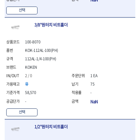
- 방폭T렌치
선택
- 방폭드라이버
- 방폭펀치
- 절연포지비트소켓
3/8"원터치 비트홀더
철공공구
- 볼트커터
100-8070
- 핸드볼트커터
KOK-112AL-100(PH)
- 항공가위
112AL-1/4-100(PH)
- 클램프
- 망치
KOKEN
- 빠루망치
2 / 0
1 EA
- 볼핀망치
유
75
- 함마망치
- 도끼
58,570
-
- 망치헤드
-
NaN
- 판금망치
선택
- 나일론무반동망치
- 플라스틱망치
- 고무망치
1/2"원터치 비트홀더
- 핀펀치
- 센타펀치