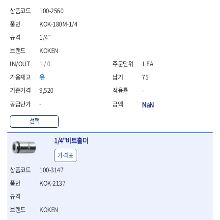
- 통나무쪼개기
- 날교환드라이버세트
- 에어오비탈센더
이젠
이홈
100-2560
- 전동대패
- 드라이버핸들
- 에어드라이버
일레드
조란
- 가든툴세트
KOK-180M-1/4
- 비트세트
- 에어다이그라인더
츠노다(TTC)
콰이어트존
- 비트홀다드라이버
- 에어멀티샌더
연마기계
1/4˝
타이거(TIGER)
플렉스-절단석
- 비트홀다드라이버세트
- 에어앵글그라인더
- 습식그라인더
KOKEN
협성
황금손
- 드라이버블레이드
- 에어리베터기
- 건식그라인더
1 / 0
1 EA
- 비트드라이버
- 타이어압력게이지
- 연마지그
- 별비트
- 에어밸트샌더
유
75
- 연마숫돌
- 육각비트
- 에어원형샌더
- 기타 악세사리
9,520
-
- 검전드라이버
- 에어폴리셔
목공기계
-
NaN
- 육각T렌치
- 에어톱
- 루터, 루터테이블
- 전동비트홀다
- 에어펀치
선택
- 샌더폴리셔
- 드라이버비트세트
- 에어스프레이건
기타목공구
- 옵셋드라이버
- 에어원터치카플러
1/4"비트홀더
- 클램프
- 스크래퍼드라이버
- 에어건
가격표
- 시계드라이버
운반기기
- 정밀드라이버
100-3147
- 데크트럭
- 기어렌치
- 핸드카트
KOK-2137
- 육각복스드라이버
- 운반대차
- 스크류드라이버
- 운반가방
KOKEN
- 툴첵플러스