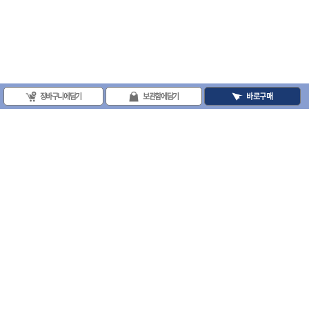
장바구니에 담기
보관함에 담기
바로구매
(주)프로툴 / 송치영
사업자등록번호 : 202-81-42885 통신판매업신고번호 : 제 2008-서울금천-0251호
(주)프로툴 서울특별시 시흥대로 481 (독산동) 프로툴빌딩
2021 VARO - ALL RIGHTS RESERVED. ( 사전 동의 없이 VARO 사이트의 일체 정
보, 컨텐츠 및 UI등을 무단 사용할 수 없습니다. )