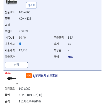
- 절연전공칼
가격표
- 절연안전모
- 절연매트
100-4865
- 방폭소켓
KOK-4138
- 방폭라쳇핸들
- 방폭콤비네이션렌치
KOKEN
- 방폭함마스패너
- 절연일자드라이버
10 / 0
1 EA
- 절연별드라이버
유
75
- 절연드라이버세트
12,100
-
- 스트리퍼
- 라쳇케이블커터
-
NaN
- 자동스트리퍼
선택
- 케이블스트리퍼
- 압착기
1/4"원터치 비트홀더
- 핀셋
상세
- 절연공구세트
- 절연비트홀다
100-8062
- 절연비트홀다드라이버
KOK-110AL-62(PH)
- 방폭망치
- 절연L렌치
110AL-1/4-62(PH)