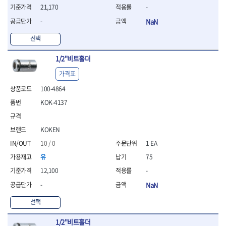
- 라쳇 드라이버
21,170
-
- 라쳇스패너
-
NaN
- 스피드렌치
- 모터렌치
선택
- 함마스패너
1/2"비트홀더
절연.전설.방폭공구
- 절연옵셋렌치
가격표
- 절연연결대
100-4864
- 절연드라이버
KOK-4137
- 절연스패너
- 절연T렌치
- 절연소켓
KOKEN
- 절연별소켓
10 / 0
1 EA
- 절연별비트소켓
- 절연육각비트소켓
유
75
- 절연라쳇핸들
12,100
-
- 절연렌치
-
NaN
- 절연토크렌치
- 절연콤비네이션렌치
선택
- 절연링렌치
- 절연플라이어
1/2"비트홀더