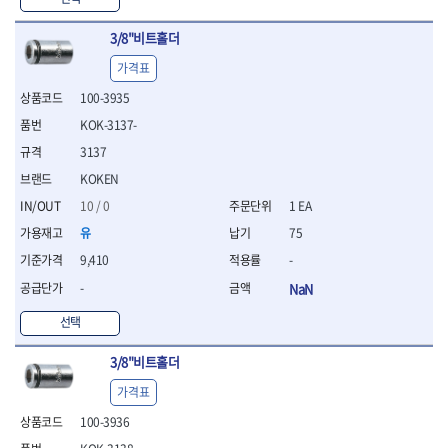
- 십자비트
- 임팩별비트소켓
3/8"비트홀더
- 임팩XZN비트소켓
가격표
- 십자비트소켓
100-3935
- 일자비트소켓
- XZN비트
KOK-3137-
- 임팩XZN비트
3137
- 라쳇핸들세트
KOKEN
- 사각비트
- 토크드라이버
10 / 0
1 EA
- 포지비트소켓
유
75
- 임팩포지비트소켓
9,410
-
플라이어,몽키,스패너
-
NaN
- 뻰치
- 편구스패너
선택
- 플라이어
- 니퍼
3/8"비트홀더
- 롱노우즈
가격표
- 스냅링플라이어
- 그룹조인트플라이어
100-3936
- 케이블커터