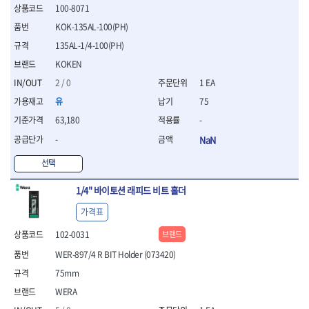
100-8071
- 평치즐
- 핀펀치세트
KOK-135AL-100(PH)
- 펀치
135AL-1/4-100(PH)
- 펀치세트
KOKEN
- 톱대
2 / 0
1 EA
- 용접용품
- 빠루
유
75
- 철공끌
63,180
-
원예.사무용품
-
NaN
- 커터칼
- 전지가위
선택
- 정글칼
- 전정톱
1/4" 바이토션 래피드 비트 홀더
- 접톱
가격표
- 목공톱
- 고지톱
102-0031
브랜드
- 다목적가위
WER-897/4 R BIT Holder (073420)
- 안전커터칼
75mm
- 휠메저
- 마킹
WERA