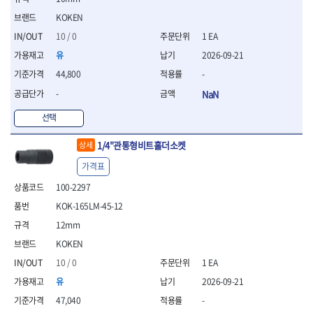
세터
- 콤프레셔
- 토크드라이버핸들
- 오일휠타소켓
- 각도절단기
- 작업대
STAHLWILLE
STANZANI
- 비트아답타
KOKEN
- 토크드라이버세트
- 레버바
- 플런지쏘
- 물림쇠
SWANSON
TEFENPLAST
- 충전드릴용롱소켓
- 토크드라이버
- 호스클램프플라이어
- 블로워
10 / 0
1 EA
- 측정기
- 나비볼트소켓
TENGU
THETA -직판오일등
- 토크드라이버블레이드
- 피스톤링컴프레셔
- 밴드쏘
- 디지털습도측정기
유
2026-09-21
- 스파크플러그소켓
- 다이얼토크렌치
THETA-공구함
THETA-드라이버
- 드로우핸들
- 원형톱
- 지그그리퍼시스템
44,800
-
- 비트소켓레일세트
- 토크멀티플라이어
- 판금돌리
THETA-랜턴
THETA-망치
- 해머드릴
- 치즐
- 임팩비트소켓
- 토크렌치비트홀다헤드
- 스파크플러그플라이어
-
NaN
- 임팩드라이버
- 치즐세트
THETA-몽키
THETA-소켓비트
- 조인트
- 가방/케이스
- 범핑망치
- 로터리해머
- 파팅툴
THETA-스패너
THETA-운반구
선택
- 세미롱임팩소켓
- 픽업툴
- 라쳇렌치
- 터닝툴세트
절삭공구
THETA-자동몽키
THETA-자석소켓
- 라쳇헤드
- 클립플라이어
- 전동가위
- 할로윙툴
- 홀쏘날
1/4"관통형비트홀더소켓
상세
THETA-전동악세서리
THETA-측정
- 임팩아답타
- 허브캡풀러
- 직쏘
- 캘리퍼
- 바이메탈홀쏘날
- 비트홀다
THETA-커터,가위
THETA-핸드카트
- 산소센서소켓
가격표
- 멀티커터
- 잭나이프
- 하이스드릴
- 볼L렌치세트
THETA-헤라
THOMAS FLINN
- 클립리무버
- 광택기
- 스코프세트
- 하이스코발트드릴
100-2297
- L렌치세트
- 자석접시
TOP
TOPTUL
- 앵글그라인더
- 조각세트
- 드릴세트
KOK-165LM-45-12
- 볼L렌치
- 작업용등받이
- 샌딩머신
- 크래프트카버세트
TORMEK
TRACER
- 아바
- L렌치
- 자동차전용공구
12mm
- 밴드쏘
- 말렛스위프
- 반대탭
TSUNESABURO
TUOFU
- 별렌치세트
- 타이어레버
- 콤보세트
- 목공용망치
- 톱날
KOKEN
TWOCHERRYS
UVEX
- 별렌치
- 스크래퍼
- 충전광택기
- 절단석
대패
10 / 0
1 EA
VALLORBE
VAUGHAN
- T렌치
- 후크드라이버
- 로터리해머
- 원형톱날
- 스크래퍼
- T렌치세트
VBW
VESSEL
유
2026-09-21
- 너트그립소켓
- 배터리
- 핸드툴세트
- 접렌치
WALTER
WERA
- 충전기
47,040
-
임팩휠너트소켓
- 다이아몬드휠
- 접별렌치