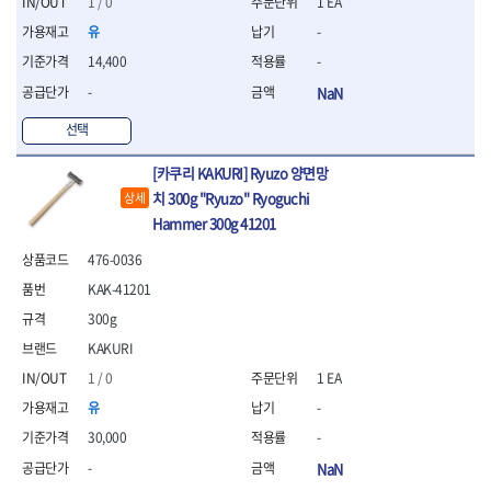
1 / 0
1 EA
- 평치즐
유
-
- 핀펀치세트
14,400
-
- 펀치
- 펀치세트
-
NaN
- 톱대
선택
- 용접용품
- 빠루
[카쿠리 KAKURI] Ryuzo 양면망
- 철공끌
치 300g "Ryuzo" Ryoguchi
상세
원예.사무용품
Hammer 300g 41201
- 커터칼
- 전지가위
476-0036
- 정글칼
KAK-41201
- 전정톱
300g
- 접톱
- 목공톱
KAKURI
- 고지톱
1 / 0
1 EA
- 다목적가위
유
-
- 안전커터칼
30,000
-
- 휠메저
- 마킹
-
NaN