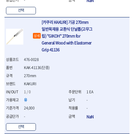
NaN
- 라쳇 드라이버
- 라쳇스패너
선택
- 스피드렌치
- 모터렌치
[카쿠리 KAKURI] 기공 270mm
- 함마스패너
일반목재용 교환식 단날톱(고무그
립) "GIKOH" 270mm for
상세
절연.전설.방폭공구
- 절연옵셋렌치
General Wood with Elastomer
- 절연연결대
Grip 41136
- 절연드라이버
476-0028
- 절연스패너
- 절연T렌치
KAK-41136(단종)
- 절연소켓
270mm
- 절연별소켓
KAKURI
- 절연별비트소켓
1 / 0
1 EA
- 절연육각비트소켓
- 절연라쳇핸들
유
-
- 절연렌치
24,000
-
- 절연토크렌치
-
NaN
- 절연콤비네이션렌치
- 절연링렌치
선택
- 절연플라이어