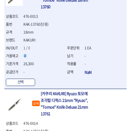
- 조절식렌치
13760
- 볼트세터
- 너트드라이버
476-0013
- 자화기
KAK-13760(단종)
- 레이저팁 드라이버
- 라쳇렌치
18mm
- 임팩엑스트라롱소켓
KAKURI
- 파워렌치
1 / 0
1 EA
- 드릴척아답타
- 조인트플러그소켓
유
-
- 옵셋렌치
26,300
-
- 파워렌치
-
NaN
- 소켓홀더
- 클라이밍비트
선택
- 토크아답타
- 비트소켓세트
[카쿠리 KAKURI] Ryuzo 토모에
- 포지비트
조각칼 디럭스 21mm "Ryuzo",
상세
- 일자비트
"Tomoe" Knife Deluxe 21mm
- 임팩별비트
13761
- 임팩일자비트
- 임팩포지비트
476-0014
- 임팩십자비트