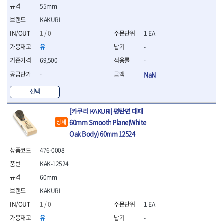
세터
- 콤프레셔
- 토크드라이버핸들
- 오일휠타소켓
- 각도절단기
- 작업대
55mm
STAHLWILLE
STANZANI
- 비트아답타
- 토크드라이버세트
- 레버바
- 플런지쏘
- 물림쇠
KAKURI
SWANSON
TEFENPLAST
- 충전드릴용롱소켓
- 토크드라이버
- 호스클램프플라이어
- 블로워
- 측정기
- 나비볼트소켓
TENGU
THETA -직판오일등
1 / 0
1 EA
- 토크드라이버블레이드
- 피스톤링컴프레셔
- 밴드쏘
- 디지털습도측정기
- 스파크플러그소켓
- 다이얼토크렌치
THETA-공구함
THETA-드라이버
- 드로우핸들
- 원형톱
유
-
- 지그그리퍼시스템
- 비트소켓레일세트
- 토크멀티플라이어
- 판금돌리
THETA-랜턴
THETA-망치
- 해머드릴
- 치즐
69,500
-
- 임팩비트소켓
- 토크렌치비트홀다헤드
- 스파크플러그플라이어
- 임팩드라이버
- 치즐세트
THETA-몽키
THETA-소켓비트
- 조인트
-
NaN
- 가방/케이스
- 범핑망치
- 로터리해머
- 파팅툴
THETA-스패너
THETA-운반구
- 세미롱임팩소켓
- 픽업툴
- 라쳇렌치
- 터닝툴세트
절삭공구
선택
THETA-자동몽키
THETA-자석소켓
- 라쳇헤드
- 클립플라이어
- 전동가위
- 할로윙툴
- 홀쏘날
THETA-전동악세서리
THETA-측정
- 임팩아답타
- 허브캡풀러
- 직쏘
- 캘리퍼
[카쿠리 KAKURI] 평탄면 대패
- 바이메탈홀쏘날
- 비트홀다
THETA-커터,가위
THETA-핸드카트
- 산소센서소켓
- 멀티커터
- 잭나이프
- 하이스드릴
60mm Smooth Plane(White
상세
- 볼L렌치세트
THETA-헤라
THOMAS FLINN
- 클립리무버
- 광택기
- 스코프세트
- 하이스코발트드릴
Oak Body) 60mm 12524
- L렌치세트
- 자석접시
TOP
TOPTUL
- 앵글그라인더
- 조각세트
- 드릴세트
- 볼L렌치
- 작업용등받이
476-0008
- 샌딩머신
- 크래프트카버세트
TORMEK
TRACER
- 아바
- L렌치
- 자동차전용공구
- 밴드쏘
- 말렛스위프
- 반대탭
KAK-12524
TSUNESABURO
TUOFU
- 별렌치세트
- 타이어레버
- 콤보세트
- 목공용망치
- 톱날
TWOCHERRYS
UVEX
60mm
- 별렌치
- 스크래퍼
- 충전광택기
- 절단석
대패
VALLORBE
VAUGHAN
- T렌치
KAKURI
- 후크드라이버
- 로터리해머
- 원형톱날
- 스크래퍼
- T렌치세트
VBW
VESSEL
- 너트그립소켓
- 배터리
1 / 0
1 EA
- 핸드툴세트
- 접렌치
WALTER
WERA
- 충전기
임팩휠너트소켓
유
-
- 다이아몬드휠
- 접별렌치