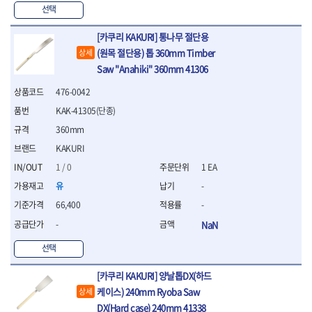
연마용품
선택
- 조줄
- 철공용줄
[카쿠리 KAKURI] 통나무 절단용
- 목공용줄
(원목 절단용) 톱 360mm Timber
상세
- 조줄세트
Saw "Anahiki" 360mm 41306
- 판금줄홀더
- 줄
476-0042
공구함.공구집
KAK-41305(단종)
- 공구함
360mm
- 탑체스터
KAKURI
- 플라스틱이동공구함
- 공구통
1 / 0
1 EA
- 기타공구
유
-
- 공구가방
66,400
-
기타 작업공구
-
NaN
- 헤라
- 케이스
선택
- 수리키트
- 고정링/링
[카쿠리 KAKURI] 양날톱DX(하드
- 핀
케이스) 240mm Ryoba Saw
상세
DX(Hard case) 240mm 41338