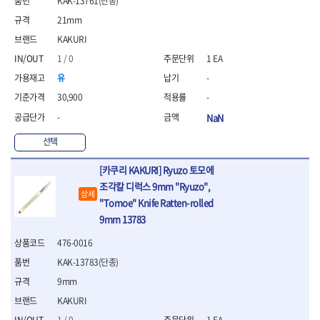
KAK-13761(단종)
- 십자비트
21mm
- 임팩별비트소켓
KAKURI
- 임팩XZN비트소켓
- 십자비트소켓
1 / 0
1 EA
- 일자비트소켓
유
-
- XZN비트
30,900
-
- 임팩XZN비트
- 라쳇핸들세트
-
NaN
- 사각비트
선택
- 토크드라이버
- 포지비트소켓
[카쿠리 KAKURI] Ryuzo 토모에
- 임팩포지비트소켓
조각칼 디럭스 9mm "Ryuzo",
상세
플라이어,몽키,스패너
"Tomoe" Knife Ratten-rolled
- 뻰치
9mm 13783
- 편구스패너
- 플라이어
476-0016
- 니퍼
KAK-13783(단종)
- 롱노우즈
9mm
- 스냅링플라이어
KAKURI
- 그룹조인트플라이어
- 케이블커터
1 / 0
1 EA