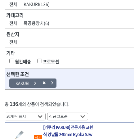
DH신바람
DMT
전체
KAKURI(136)
- 육각비트소켓
- 유압전선압착기
산업.안전.웰딩.
목공공구.목공
EIGHT
EISHIN
- 임팩육각비트소켓
- 듀잇밴더
계절
기계
카테고리
EKLIND
ELIPSE
- 별비트소켓
- 마이크로드레인
전체
목공용망치(6)
ENGINEER
EXPERT
- XZN비트소켓
- 마이크로릴
산업, 생활용품
조각도.끌
FASTCAP
FISKARS
- 임팩육각비트
- 시스네이크컴팩
원산지
- 펜
- 평도
- 임팩비트
- 시스네이크미니릴
FLAG
FLEX
- 나사고정제
- 아사도
전체
- 임팩비트홀더
- 시스네이크
FLEXCUT
FORREST
- 배관밀봉제
- 환도
- 유니버셜조인트
- 배관검사용모니터
기타
GIANTLOK
HALDER
- 윤활방청제
- 심환도
- 아답타
- 내시경카메라
- 선글라스, 고글
- 곡환도
HAZET
HIOKI
월간배송
프로모션
- 연결대
- 라인송신기
- 설치형가림막
- 삼각도
HIT
IR
- 임팩연결대
- 탐지용수신기
- 블로워
- 곡아사도
선택한 조건
IRWIN
ISOTOOL
- 볼연결대
- 콤비네이션청소기
- 전선릴
- 곡삼각도
JOKARI
KAKURI
KAKURI
- 볼연결대세트
- 수동스피너
- 연장선
- 조각도
- 라쳇핸들
- 프렉스샤프트
Katimax
KAWASA
- 마카
- 대형평도
- 퀵릴리스라쳇핸들
- 액세서리
KBS
KHEIRON
- 매직
- 조각도세트
- 플렉시블라쳇핸들
- 전동드럼머신
136
총
개의 상품이 검색되었습니다.
KLEIN
KNIPEX
- 작업등
- D형조각도
- 단축라쳇핸들
- 스프링청소기
- 케이블타이
- 카빙나이프
KOKEN
KOMELON
- 라쳇아답터
- 고압파이프세척기
- 스피커
- 나이프
측정공구.절삭
자동차공구.장
KTC
KUKEN
- 수동복스대
- 건/습식 청소기
- 스코프
공구
비
[카쿠리 KAKURI] 전문가용 교환
안전용품
LENOX(사입)
LENOX(수입)
- 스핀드라이버
- 청소기악세서리
- 손도끼
- 안전안경
식 양날톱 240mm Ryoba Saw
LIENIELSEN
LOCTITE
- 소켓레일세트
- 체인파이프렌치
- 목공용끌
상세