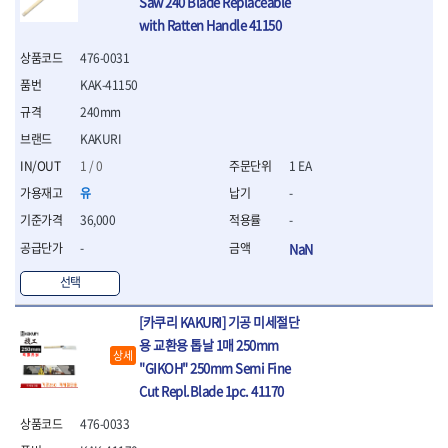
Saw 240 Blade Replaceable
- 절연펜치
- 절연니퍼
with Ratten Handle 41150
- 절연가위
476-0031
- 절연비트
KAK-41150
- 절연드라이버교체날
- 절연공구세트
240mm
- 절연라쳇렌치
KAKURI
- 절연라쳇렌치세트
1 / 0
1 EA
- 절연볼트커터
- 절연아답타
유
-
- 절연펀치
36,000
-
- 기타
-
NaN
- 방폭연결대
- 방폭옵셋렌치
선택
- 방폭니퍼
- 방폭펜치
[카쿠리 KAKURI] 기공 미세절단
- 방폭플라이어
용 교환용 톱날 1매 250mm
상세
- 방폭가위
"GIKOH" 250mm Semi Fine
- 방폭렌치
Cut Repl.Blade 1pc. 41170
- 방폭스패너
- 방폭비트소켓
476-0033
- 방폭아답타