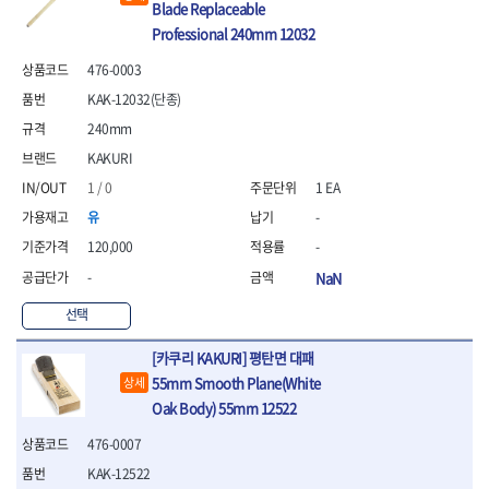
- 안전고글
측정도구
자동차용장비
Blade Replaceable
- 롱소켓레일세트
- 동파이프커터
LOGOSOL(AGMA)
LONCIN
- 목공용끌세트
- 방진마스크
- 자
- 타이어탈착기
- 육각비트소켓레일세트
- 플라스틱파이프커터
Professional 240mm 12032
MACHAN
MAFELL
- 나무상자케이스
- 방독마스크
- 줄자
- 타이어휠발란스
- 소켓세트
- 디버러
MARTOR
MAYHEW
- 버니셔
476-0003
- 보호복
- 컴퍼스
- 판금작기세트
- 스터드풀러
- 동파이프확관기세트
- 끌
MCC
MEGA
- 장갑
- 분도기
- 리프트
KAK-12032(단종)
- 너트트위스터
- 전동오스타세트
- 가우지
MORSE
NANIWA
- 낙하방지코드
- 수평기
- 판금계측자
- 볼트트위스터
- 배관내시경
240mm
- 조각칼
- 무릎 보호대
NICHOLSON
Norton
- 테파게이지
- 핸드훅크
- 탭홀더
- 배관청소기
- 끌세트
KAKURI
- 레이저메타
- 엔진홀드
OLSON
OSEIN
- 다이홀더
- 하수구청소기
전기.계절상품
- 대패
1 / 0
1 EA
- 기타 측정도구
- 코끼리잭
- T형소켓렌치
- 오거
PB
PFEIL
- 열풍기
- 톱
- 검전테스터
- 가래지잭
- 옵셋라쳇렌치
- 커터
유
-
- 히터
PICA
PICARD
- 대패날
- 라쳇렌치세트
- 스프링헤드
- 충전식분무기
토크렌치
자동차용공구
PROXXON
RICHMOND
120,000
-
- 미니터닝세트
- 임팩드라이버
- PVC커터
- 선풍기
- 토크렌치바디
- 플레어너트소켓
- 포스너비트
RIDGID
ROBERTSORBY
-
NaN
- 임팩드라이버세트
- 기타 악세사리
- 용접기
- 토크렌치
- 인젝터스페셜소켓
- 악세사리
ROTARY LIFT
ROTHENBERGER
- 비트라쳇핸들
- 콤프레샤
- LED충전식작업등
- 디지탈토크렌치
- 드레인플러그소켓
선택
- 클로스샌딩롤
RUBI
RUKO
- 비트
- LED램프
- 토크렌치라쳇헤드
- 벨트텐션풀리렌치
전동.충전공구
- 스프레이건
RYOBI
S.Djarv Hantverk AB
- 파워비트
- 예초기
[카쿠리 KAKURI] 평탄면 대패
- 토크렌치스패너헤드
- 리무버
- 드릴
- 작업용톱
- 양용드라이버비트
SCANGRIP
Scanprobe
- 라디에이터
- 토크렌치링헤드
- 드래그링크소켓
55mm Smooth Plane(White
상세
- 드라이버
- 송곳
- 파워비트세트
- 심지난로
- 토크아답타
SENCI
SHINANO
- 록너트버스터
- 임팩렌치
Oak Body) 55mm 12522
- 각끌
- 너트세터
- 온수 히터
- 크로우풋
- 토션바
SHOPVAC
SICE
- 샌더
- 측정자
476-0007
- 마그네틱너트세터
- 열선
- 토크테스터기
- 임팩뒤바퀴휠너트소켓
- 앵글그라인더
- 클립
SKIL
SMOOS
- 슬라이딩마그네틱너트
- 정온선
- 비디오스코프
- 반사경
KAK-12522
- 컷쏘
- 컴파스
SOURCE
SPARTAN