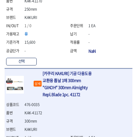
KAK-41170
- 방폭T렌치
250mm
- 방폭드라이버
KAKURI
- 방폭펀치
- 절연포지비트소켓
1 / 0
1 EA
철공공구
유
-
- 볼트커터
15,600
-
- 핸드볼트커터
-
NaN
- 항공가위
- 클램프
선택
- 망치
- 빠루망치
[카쿠리 KAKURI] 기공 다용도용
- 볼핀망치
교환용 톱날 1매 300mm
- 함마망치
상세
"GIKOH" 300mm Almighty
- 도끼
Repl.Blade 1pc. 41172
- 망치헤드
- 판금망치
476-0035
- 나일론무반동망치
KAK-41172
- 플라스틱망치
300mm
- 고무망치
- 핀펀치
KAKURI
- 센타펀치