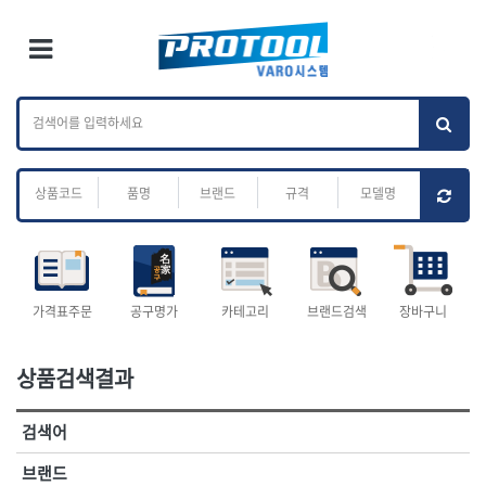
×
Ri
×
Toggle Menu
카테고리 검색
브랜드 검색
To
작업공구.종합
배관.전동.에어.
가나다
ABC
M
공구
운반
전체
ㄱ
ㄴ
ㄷ
ㄹ
ㅁ
ㅂ
ㅅ
ㅇ
ㅈ
소켓,렌치,드라이버
배관공구.장비
ㅊ
ㅋ
ㅌ
ㅍ
ㅎ
- 소켓
- 파이프렌치
- 롱소켓
- 스트랩락파이프핸들
- 세미롱소켓
- 파이프커터
전체
- 엑스트라롱소켓
- 튜빙커터
- 임팩소켓
- 리머
1-DAY
ABC
가격표주문
공구명가
카테고리
브랜드검색
장바구니
- 임팩세미롱소켓
- 밴더
ACE POWER
Armor Tool, LLC
- 임팩롱소켓
- 동파이프확관기
AURIOU
Benchcrafted
- 유니버셜소켓
- 파이프나사산가공기
상품검색결과
BHS(영창망치)
BTK
- 별소켓
- 오스타세트
CHANNELLOCK
CMO
- 롱별소켓
- 파이프가공기
검색어
- 임팩별소켓
- 바이스
CMT
CP
- 임팩롱별소켓
- 파이프스탠드
CROWN
DEWIT
브랜드
- 비트소켓
- 파이프바이스