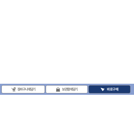
장바구니에 담기
보관함에 담기
바로구매
(주)프로툴 / 송치영