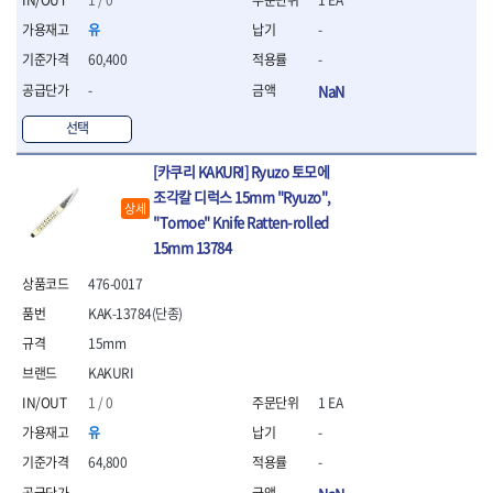
- 니퍼 외
유
-
- 바이스플라이어
60,400
-
- 옵셋렌치
- 공구함세트
-
NaN
- 콤비네이션렌치
선택
- 양구스패너
- 라쳇콤비네이션렌치
[카쿠리 KAKURI] Ryuzo 토모에
- 라쳇옵셋렌치
조각칼 디럭스 15mm "Ryuzo",
- 콤비네이션렌치세트
상세
"Tomoe" Knife Ratten-rolled
- 플레어너트렌치
15mm 13784
- 양구스패너세트
- 옵셋렌치세트
476-0017
- 라쳇콤비네이션렌치세
KAK-13784(단종)
트
- 몽키스패너
15mm
- 라쳇콤비네이션세트
KAKURI
- 라쳇렌치
1 / 0
1 EA
- 함마렌치
유
-
- 멀티플라이어
- 미니라쳇세트
64,800
-
- 기타
-