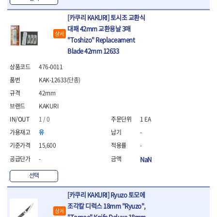
- 통나무쪼개기
- 날교환드라이버세트
- 에어오비탈센더
이젠
이홈
- 전동대패
- 드라이버핸들
- 에어드라이버
일레드
조란
[카쿠리 KAKURI] 토시조 교환식
- 가든툴세트
- 비트세트
- 에어다이그라인더
츠노다(TTC)
콰이어트존
대패 42mm 교환용날 3매
상세
- 비트홀다드라이버
- 에어멀티샌더
연마기계
"Toshizo" Replaceament
타이거(TIGER)
플렉스-절단석
- 비트홀다드라이버세트
- 에어앵글그라인더
- 습식그라인더
Blade 42mm 12633
협성
황금손
- 드라이버블레이드
- 에어리베터기
- 건식그라인더
- 비트드라이버
- 타이어압력게이지
- 연마지그
476-0011
- 별비트
- 에어밸트샌더
- 연마숫돌
KAK-12633(단종)
- 육각비트
- 에어원형샌더
- 기타 악세사리
42mm
- 검전드라이버
- 에어폴리셔
목공기계
- 육각T렌치
- 에어톱
KAKURI
- 루터, 루터테이블
- 전동비트홀다
- 에어펀치
1 / 0
1 EA
- 샌더폴리셔
- 드라이버비트세트
- 에어스프레이건
유
-
기타목공구
- 옵셋드라이버
- 에어원터치카플러
- 클램프
15,600
-
- 스크래퍼드라이버
- 에어건
- 시계드라이버
-
NaN
운반기기
- 정밀드라이버
- 데크트럭
선택
- 기어렌치
- 핸드카트
- 육각복스드라이버
- 운반대차
[카쿠리 KAKURI] Ryuzo 토모에
- 스크류드라이버
- 운반가방
조각칼 디럭스 18mm "Ryuzo",
- 툴첵플러스
상세
"Tomoe" Knife Deluxe 18mm