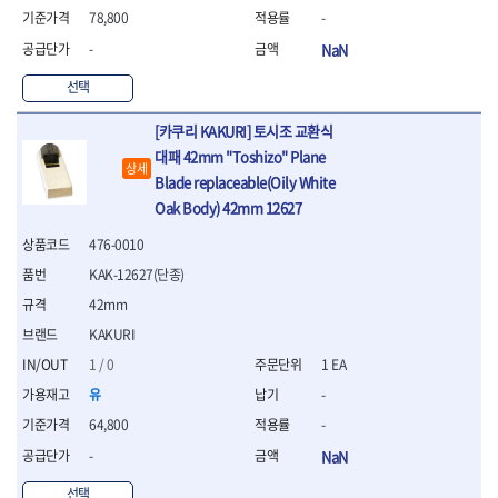
WIHA
WOODCRAFT
- 청소기
- 임팩휠너트소켓
- 테이블쏘
- T별렌치세트
78,800
-
- 오토해머
XCELITE
XPROTOOL-기어렌치
- 원형톱날
- 깃발형별렌치
-
NaN
ZETA
ZETA(LED)
전동악세서리
- 샌딩디스크
- 너트T렌치
- 충전드릴용소켓
ZETA(PVC커터)
ZETA(라디에이터)
- 스크롤쏘날
선택
- 별T렌치
- 전동비트롱소켓
- 숫돌
ZETA(비트셋트)
ZETA(자화기)
- 소켓비트세트
- 드릴비트
- 다이아몬드숫돌
[카쿠리 KAKURI] 토시조 교환식
- 공구세트
ZETA(커터)
ZONE KING
- 비트세트
- 원형톱날/루터비트
대패 42mm "Toshizo" Plane
- 드라이버세트
가드맨
게링 HSS
상세
- 드릴척
- 루터비트
- 렌치세트
Blade replaceable(Oily White
게링 HSS-CO
나노원
- 육각비트
- 루터비트세트
- 육각드라이버
Oak Body) 42mm 12627
나이텍스
대건
- 퀵릴리스비트소켓
- 직쏘날
- 드라이버
대건케이블
동해
- 전동비트소켓
476-0010
- 디지털앵글파인더
- 타격드라이버
- 롱자석소켓
디월트
디월트 인버터 발전기
- 띠톱날
- 양용드라이버
KAK-12627(단종)
- 소켓아답타
- 모종삽
라이트 세이키
맘모스
- 너트드라이버
42mm
- 악세서리
- 갈퀴
- 별드라이버
멜텍
미주산업
KAKURI
- 청소기
- 호미
- 일자드라이버
바람돌이
백마
- 컷쏘날
- 스포크
1 / 0
1 EA
- 십자드라이버
벡스
북성
- 원형톱날
- 파종기
- 포지드라이버
유
-
스팀코리아
아임삭
- 홈클리너
- 라운드너트드라이버
에어공구
64,800
-
에버그린
에코파워팩
- 제초기
- 양용드라이버핸들
- 에어라쳇렌치
에코플로우
엠파이어
- 삽
-
NaN
- 포켓양용드라이버
- 에어임팩렌치
- 괭이
우주전열(겨울)
우주전열(여름)
- 드라이버날
- 에어드릴
선택