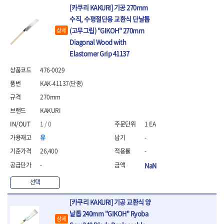
- 절연전공칼
[카쿠리 KAKURI] 기공 270mm
- 절연안전모
수직, 수평절단용 교환식 단날톱
- 절연매트
(고무그립) "GIKOH" 270mm
상세
- 방폭소켓
Diagonal Wood with
- 방폭라쳇핸들
Elastomer Grip 41137
- 방폭콤비네이션렌치
- 방폭함마스패너
476-0029
- 절연일자드라이버
KAK-41137(단종)
- 절연별드라이버
270mm
- 절연드라이버세트
- 스트리퍼
KAKURI
- 라쳇케이블커터
1 / 0
1 EA
- 자동스트리퍼
유
-
- 케이블스트리퍼
26,400
-
- 압착기
- 핀셋
-
NaN
- 절연공구세트
선택
- 절연비트홀다
- 절연비트홀다드라이버
[카쿠리 KAKURI] 기공 교환식 양
- 방폭망치
날톱 240mm "GIKOH" Ryoba
- 절연L렌치
상세