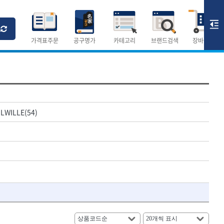
Ri
T
M
가격표주문
공구명가
카테고리
브랜드검색
장바구니
×
×
측정공구.절삭공구
LWILLE(54)
숫자
측정도구
- 자
- 줄자
- 컴퍼스
AURIOU
- 분도기
CMO
- 수평기
DH신바람
- 테파게이지
- 레이저메타
ELIPSE
- 기타 측정도구
FLAG
- 검전테스터
HALDER