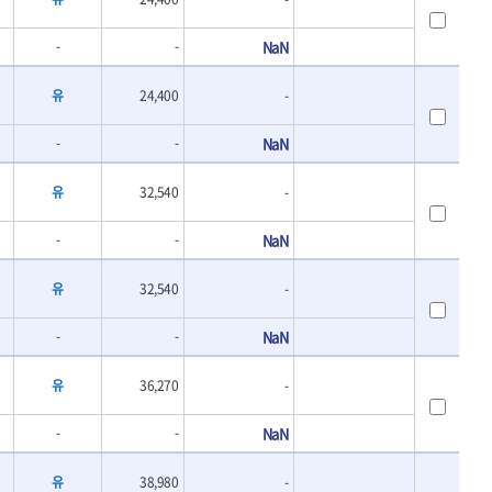
- 바이메탈홀쏘날
UVEX
- 하이스드릴
WALTER
-
-
NaN
- 하이스코발트드릴
XPROTOOL-기어렌치
- 드릴세트
유
24,400
-
ZETA(비트셋트)
- 아바
- 반대탭
게링 HSS
-
-
NaN
- 톱날
대건케이블
- 절단석
맘모스
유
32,540
-
- 원형톱날
벡스
-
-
NaN
에코파워팩
이젠
유
32,540
-
콰이어트존
-
-
NaN
유
36,270
-
-
-
NaN
유
38,980
-