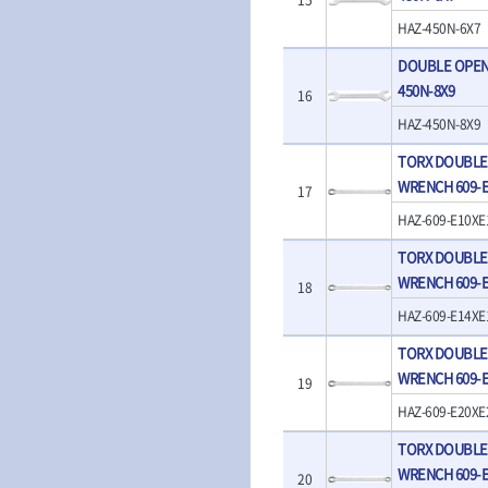
- T렌치
- 로터리해머
- T렌치세트
HAZ-450N-6X7
- 배터리
- 접렌치
- 충전기
DOUBLE OPEN
- 접별렌치
- 청소기
450N-8X9
16
- T별렌치세트
- 오토해머
- 깃발형별렌치
HAZ-450N-8X9
전동악세서리
- 너트T렌치
- 충전드릴용소
TORX DOUBLE
- 별T렌치
- 전동비트롱소
WRENCH 609-E
- 소켓비트세트
17
- 드릴비트
- 공구세트
HAZ-609-E10XE
- 비트세트
- 드라이버세트
- 드릴척
TORX DOUBLE
- 렌치세트
- 육각비트
- 육각드라이버
WRENCH 609-E
18
- 퀵릴리스비트
- 드라이버
HAZ-609-E14XE
- 전동비트소켓
- 타격드라이버
- 롱자석소켓
- 양용드라이버
TORX DOUBLE
- 소켓아답타
- 너트드라이버
WRENCH 609-E
19
- 악세서리
- 별드라이버
- 청소기
HAZ-609-E20XE
- 일자드라이버
- 컷쏘날
- 십자드라이버
TORX DOUBLE
- 원형톱날
- 포지드라이버
WRENCH 609-
20
- 라운드너트드라이버
에어공구