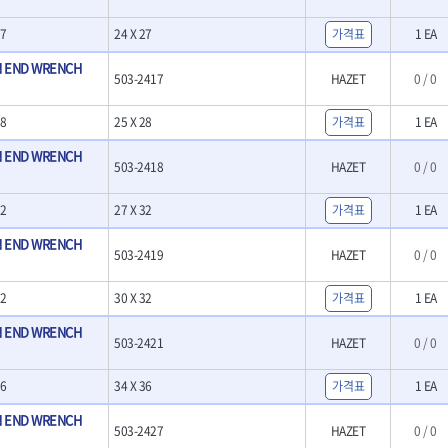
- 크래프트카버세트
- 말렛스위프
7
24 X 27
가격표
1 EA
- 목공용망치
 END WRENCH
503-2417
HAZET
0 / 0
대패
- 스크래퍼
8
25 X 28
가격표
1 EA
- 핸드툴세트
- 다이아몬드휠
 END WRENCH
- 테이블쏘
503-2418
HAZET
0 / 0
- 원형톱날
- 샌딩디스크
2
27 X 32
가격표
1 EA
- 스크롤쏘날
 END WRENCH
- 숫돌
503-2419
HAZET
0 / 0
- 다이아몬드숫돌
- 원형톱날/루터비트
2
30 X 32
가격표
1 EA
- 루터비트
 END WRENCH
- 루터비트세트
503-2421
HAZET
0 / 0
- 직쏘날
- 디지털앵글파인더
6
34 X 36
가격표
1 EA
- 띠톱날
- 모종삽
 END WRENCH
503-2427
HAZET
0 / 0
- 갈퀴