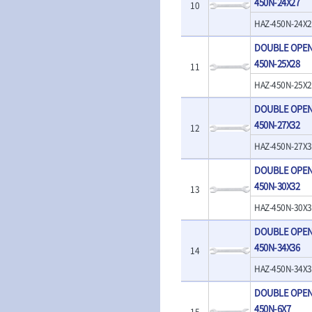
450N-24X27
- 판금돌리
10
- 너트세터
- 샌더
- 스파크플러그플라이어
- 마그네틱너트세터
HAZ-450N-24X2
- 앵글그라인더
- 범핑망치
- 슬라이딩마그네틱너트세
- 컷쏘
DOUBLE OPEN
- 픽업툴
터
- 각도절단기
- 클립플라이어
450N-25X28
11
- 비트아답타
- 플런지쏘
- 허브캡풀러
- 충전드릴용롱소켓
HAZ-450N-25X2
- 블로워
- 산소센서소켓
- 나비볼트소켓
- 밴드쏘
- 클립리무버
DOUBLE OPEN
- 스파크플러그소켓
- 원형톱
- 자석접시
450N-27X32
- 비트소켓레일세트
12
- 해머드릴
- 작업용등받이
- 임팩비트소켓
- 임팩드라이버
HAZ-450N-27X3
- 자동차전용공구
- 조인트
- 로터리해머
- 타이어레버
- 세미롱임팩소켓
DOUBLE OPEN
- 라쳇렌치
- 스크래퍼
- 라쳇헤드
450N-30X32
- 전동가위
13
- 후크드라이버
- 임팩아답타
- 직쏘
HAZ-450N-30X3
- 너트그립소켓
- 비트홀다
- 멀티커터
- 볼L렌치세트
임팩휠너트소켓
DOUBLE OPEN
- 광택기
- L렌치세트
- 임팩휠너트소켓
450N-34X36
- 앵글그라인더
14
- 볼L렌치
- 샌딩머신
HAZ-450N-34X3
- L렌치
- 밴드쏘
- 별렌치세트
- 콤보세트
DOUBLE OPEN
- 별렌치
- 충전광택기
450N-6X7
15