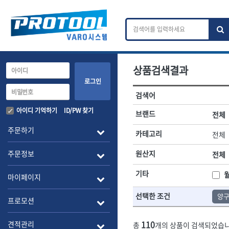
상품검색결과
카테고리 검색
브랜드 검색
로그인
검색어
전체
ㄱ
ㄴ
ㄷ
ㄹ
ㅁ
ㅂ
ㅅ
ㅇ
작업공구.종합공구
배관.전동.에
아이디 기억하기
ID/PW 찾기
브랜드
전체
A
B
C
D
E
F
G
H
I
J
소켓,렌치,드라이버
배관공구.장비
주문하기
카테고리
전체
- 소켓
- 파이프렌치
전체
- 롱소켓
- 스트랩락파이
주문정보
원산지
전체
- 세미롱소켓
- 파이프커터
1-DAY
ABC
- 엑스트라롱소켓
- 튜빙커터
Benchcrafted
기타
BHS(영창망치)
마이페이지
- 임팩소켓
- 리머
CMT
CP
- 임팩세미롱소켓
- 밴더
선택한 조건
양
DMT
- 임팩롱소켓
- 동파이프확관
EIGHT
프로모션
- 유니버셜소켓
- 파이프나사산
ENGINEER
EXPERT
- 별소켓
- 오스타세트
110
견적관리
총
개의 상품이 검색되었습니
FLEX
FLEXCUT