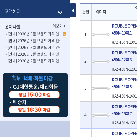
- 롱별소켓
- 파이프가공기
HAZET
HIOKI
- 임팩별소켓
- 바이스
Toggle Menu
고객센터
순번
이미지
ISOTOOL
JOKARI
- 임팩롱별소켓
- 파이프스탠드
- 비트소켓
- 파이프바이스
KBS
KHEIRON
DOUBLE OPEN
더보기 >
공지사항
- 육각비트소켓
- 유압전선압착
KOMELON
KTC
450N-10X11
- 임팩육각비트소켓
- 듀잇밴더
- [안내] 2026년 8월 브랜드 가격 인상 사전 안내의 건
1
N
LIENIELSEN
LOCTITE
- 별비트소켓
- 마이크로드레
- [안내] 2026년 6월 브랜드 가격 인상 사전 안내의 건
HAZ-450N-10X1
MAFELL
MARTOR
- XZN비트소켓
- 마이크로릴
- [안내] 2026년 3월 브랜드 가격 인상 사전 안내의 건-2
DOUBLE OPEN
- 임팩육각비트
- 시스네이크컴
MORSE
NANIWA
- [안내] 2026년 3월 브랜드 가격 인상 사전 안내의 건
- 임팩비트
450N-12X13
- 시스네이크미
- [안내] 2026년 2월 브랜드 가격 인상 사전 안내의 건
2
OSEIN
PB
- 임팩비트홀더
- 시스네이크
HAZ-450N-12X1
PROXXON
RICHMOND
- 유니버셜조인트
- 배관검사용모
ROTHENBERGER
RUBI
- 아답타
- 내시경카메라
DOUBLE OPEN
- 연결대
- 라인송신기
SCANGRIP
Scanprobe
450N-14X15
3
- 임팩연결대
- 탐지용수신기
자동차공구.장비
SICE
SKIL
HAZ-450N-14X1
- 볼연결대
- 콤비네이션청
STAHLWILLE
STANZANI
- 볼연결대세트
- 수동스피너
DOUBLE OPEN
자동차용장비
THETA -직판오일등
THETA-공구함
- 라쳇핸들
- 프렉스샤프트
- 타이어탈착기
450N-16X17
4
- 퀵릴리스라쳇핸들
- 액세서리
THETA-몽키
THETA-소켓비
- 타이어휠발란스
HAZ-450N-16X1
- 플렉시블라쳇핸들
- 전동드럼머신
THETA-자석소켓
THETA-전동악
- 판금작기세트
- 단축라쳇핸들
- 스프링청소기
- 리프트
DOUBLE OPEN
THETA-헤라
THOMAS FLIN
- 라쳇아답터
- 고압파이프세