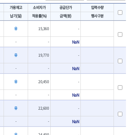
토크렌치
IRWIN
가용재고
소비자가
공급단가
입력수량
- 토크렌치바디
KAWASA
납기(일)
적용률(%)
금액(원)
행사구분
- 토크렌치
KOKEN
- 디지탈토크렌치
유
15,360
-
- 토크렌치라쳇헤드
LENOX(수입)
- 토크렌치스패너헤드
MACHAN
- 토크렌치링헤드
-
-
NaN
MEGA
- 토크아답타
OLSON
- 크로우풋
유
19,770
-
- 토크테스터기
PICARD
- 비디오스코프
-
-
NaN
ROTARY LIFT
- 토크드라이버핸들
S.Djarv Hantverk AB
- 토크드라이버세트
유
20,450
-
SHOPVAC
- 토크드라이버
- 토크드라이버블레이드
SPARTAN
-
-
NaN
- 다이얼토크렌치
TENGU
- 토크멀티플라이어
THETA-망치
유
22,600
-
- 토크렌치비트홀다헤드
THETA-자동몽키
- 가방/케이스
-
-
NaN
THETA-핸드카트
절삭공구
TORMEK
- 홀쏘날
유
24,400
-