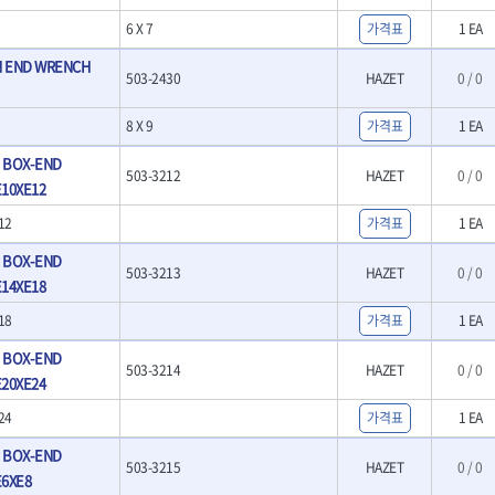
- 호미
6 X 7
가격표
1 EA
- 스포크
- 파종기
 END WRENCH
503-2430
HAZET
0 / 0
- 홈클리너
- 제초기
8 X 9
가격표
1 EA
- 삽
- 괭이
켓
 BOX-END
503-3212
HAZET
0 / 0
- 통나무쪼개기
켓
10XE12
- 전동대패
- 가든툴세트
12
가격표
1 EA
연마기계
 BOX-END
503-3213
HAZET
0 / 0
- 습식그라인더
14XE18
소켓
- 건식그라인더
18
가격표
1 EA
- 연마지그
- 연마숫돌
 BOX-END
- 기타 악세사리
503-3214
HAZET
0 / 0
20XE24
목공기계
24
가격표
1 EA
- 루터, 루터테이블
- 샌더폴리셔
 BOX-END
503-3215
HAZET
0 / 0
기타목공구
E6XE8