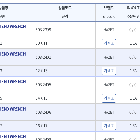
- 마카
- 대형평도
HIT
IR
상품명
상품코드
브랜드
IN/OUT
- 매직
- 조각도세트
KAKURI
Katimax
- 작업등
- D형조각도
품번
규격
e-book
주문단위
- 케이블타이
- 카빙나이프
KLEIN
KNIPEX
 END WRENCH
기
- 스피커
- 나이프
503-2399
HAZET
0 / 0
KUKEN
LENOX(사입)
- 스코프
안전용품
LOGOSOL(AGMA)
LONCIN
인
- 손도끼
1
- 안전안경
10 X 11
가격표
1 EA
MAYHEW
MCC
- 목공용끌
- 안전고글
 END WRENCH
팩
- 목공용끌세트
NICHOLSON
Norton
- 방진마스크
503-2401
HAZET
0 / 0
니릴
- 나무상자케이스
- 방독마스크
PFEIL
PICA
- 버니셔
- 보호복
3
12 X 13
가격표
1 EA
RIDGID
ROBERTSORBY
니터
- 끌
- 장갑
RUKO
RYOBI
- 가우지
 END WRENCH
- 낙하방지코드
503-2405
HAZET
0 / 0
- 조각칼
SENCI
SHINANO
- 무릎 보호대
- 끌세트
SMOOS
SOURCE
전기.계절상품
5
14 X 15
가격표
1 EA
소기
- 대패
SWANSON
TEFENPLAST
- 열풍기
- 톱
 END WRENCH
- 히터
THETA-드라이버
THETA-랜턴
503-2406
HAZET
0 / 0
- 대패날
- 충전식분무기
- 미니터닝세트
트
THETA-스패너
THETA-운반구
- 선풍기
7
16 X 17
가격표
1 EA
- 포스너비트
세서리
THETA-측정
THETA-커터,가위
- 용접기
- 악세사리
 END WRENCH
N
TOP
TOPTUL
- LED충전식작업등
척기
- 클로스샌딩롤
503-2408
HAZET
0 / 0