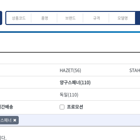
ㅈ
ㅊ
ㅋ
ㅌ
ㅍ
ㅎ
어.운반
산업.안전.웰딩.계절
목공공구.목공기계
HAZET(56)
STAH
K
L
M
N
O
P
Q
R
S
T
U
V
W
X
Y
Z
산업, 생활용품
조각도.끌
양구스패너(110)
- 펜
- 평도
프핸들
- 나사고정제
- 아사도
독일(110)
- 배관밀봉제
- 환도
ACE POWER
Armor Tool, LLC
- 윤활방청제
- 심환도
BTK
CHANNELLOCK
월간배송
프로모션
- 선글라스, 고글
- 곡환도
CROWN
DEWIT
- 설치형가림막
- 삼각도
구스패너
기
- 블로워
EISHIN
- 곡아사도
EKLIND
가공기
- 전선릴
- 곡삼각도
FASTCAP
FISKARS
- 연장선
- 조각도
다.
FORREST
GIANTLOK