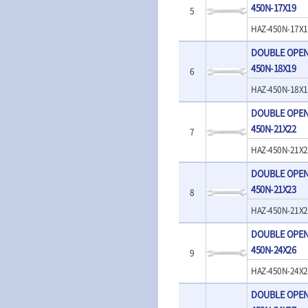
- 판금계측자
450N-17X19
TRACER
TSUNESABUR
5
- 수동복스대
- 건/습식 청소
- 핸드훅크
VALLORBE
- 스핀드라이버
- 청소기악세서
VAUGHAN
HAZ-450N-17X1
- 엔진홀드
- 소켓레일세트
- 체인파이프렌
WERA
WIHA
- 코끼리잭
DOUBLE OPEN
- 롱소켓레일세트
- 동파이프커터
- 가래지잭
ZETA
ZETA(LED)
450N-18X19
- 육각비트소켓레일세트
- 플라스틱파이
6
ZETA(자화기)
자동차용공구
ZETA(커터)
- 소켓세트
- 디버러
HAZ-450N-18X1
- 플레어너트소켓
게링 HSS-CO
나노원
- 스터드풀러
- 동파이프확관
- 인젝터스페셜소켓
DOUBLE OPEN
- 너트트위스터
- 전동오스타세
동해
디월트
- 드레인플러그소켓
450N-21X22
- 볼트트위스터
- 배관내시경
7
멜텍
미주산업
- 벨트텐션풀리렌치
- 탭홀더
- 배관청소기
HAZ-450N-21X2
북성
스팀코리아
- 리무버
- 다이홀더
- 하수구청소기
- 드래그링크소켓
에코플로우
엠파이어
- T형소켓렌치
- 오거
DOUBLE OPEN
- 록너트버스터
- 옵셋라쳇렌치
- 커터
이홈
450N-21X23
일레드
8
- 토션바
- 라쳇렌치세트
- 스프링헤드
타이거(TIGER)
플렉스-절단석
HAZ-450N-21X2
- 임팩뒤바퀴휠너트소켓
- 임팩드라이버
- PVC커터
- 반사경
- 임팩드라이버세트
- 기타 악세사리
DOUBLE OPEN
- 오일휠타소켓
- 비트라쳇핸들
- 콤프레샤
450N-24X26
9
- 레버바
- 비트
전동.충전공구
- 호스클램프플라이어
HAZ-450N-24X2
- 파워비트
- 드릴
- 피스톤링컴프레셔
- 양용드라이버비트
- 드라이버
DOUBLE OPEN
- 드로우핸들
- 파워비트세트
- 임팩렌치