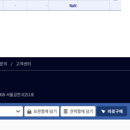
-
-
NaN
문의
고객센터
008-서울금천-0251호
사이트의 일체 정보, 컨텐츠 및 UI등을 무
보관함에 담기
견적함에 담기
바로구매