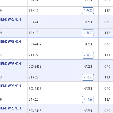
- LED램프
O
TUOFU
TWOCHERRYS
기
- 스프레이건
- 예초기
리
VBW
- 작업용톱
VESSEL
9
17 X 19
가격표
1 EA
- 라디에이터
치
- 송곳
WOODCRAFT
XCELITE
 END WRENCH
- 심지난로
- 각끌
503-2409
HAZET
0 / 0
ZETA(PVC커터)
ZETA(라디에이터)
- 온수 히터
프커터
- 측정자
- 열선
ZONE KING
가드맨
- 클립
9
18 X 19
가격표
1 EA
- 정온선
나이텍스
대건
기세트
- 컴파스
- 콤프레셔
 END WRENCH
트
- 작업대
디월트 인버터 발전기
라이트 세이키
503-2412
HAZET
0 / 0
- 물림쇠
바람돌이
백마
- 측정기
2
21 X 22
가격표
1 EA
아임삭
에버그린
- 디지털습도측정기
우주전열(겨울)
우주전열(여름)
- 지그그리퍼시스템
 END WRENCH
503-2413
HAZET
0 / 0
- 치즐
조란
츠노다(TTC)
- 치즐세트
협성
황금손
3
21 X 23
가격표
1 EA
- 파팅툴
- 터닝툴세트
 END WRENCH
503-2415
HAZET
0 / 0
- 할로윙툴
- 캘리퍼
6
24 X 26
가격표
1 EA
- 잭나이프
- 스코프세트
 END WRENCH
503-2416
HAZET
0 / 0
- 조각세트