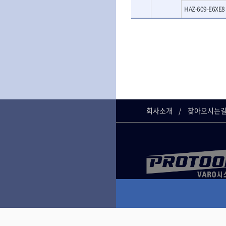
HAZ-609-E6XE8
- 양용드라이버핸들
- 에어라쳇렌치
- 포켓양용드라이버
- 에어임팩렌치
- 드라이버날
- 에어드릴
- 날교환드라이버세트
- 에어오비탈센
- 드라이버핸들
- 에어드라이버
- 비트세트
- 에어다이그라
- 비트홀다드라이버
- 에어멀티샌더
- 비트홀다드라이버세트
- 에어앵글그라
- 드라이버블레이드
- 에어리베터기
- 비트드라이버
- 타이어압력게
회사소개
찾아오시는
- 별비트
- 에어밸트샌더
- 육각비트
- 에어원형샌더
- 검전드라이버
- 에어폴리셔
- 육각T렌치
- 에어톱
- 전동비트홀다
- 에어펀치
- 드라이버비트세트
- 에어스프레이
- 옵셋드라이버
- 에어원터치카
- 스크래퍼드라이버
- 에어건
- 시계드라이버
운반기기
- 정밀드라이버
- 데크트럭
- 기어렌치
- 핸드카트