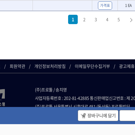
- 클램프
가격표
1 EA
1
2
3
4
5
더
인더
인더
이지
길
회원약관
개인정보처리방침
이메일무단수집거부
광고제휴
(주)프로툴 / 송치영
사업자등록번호 : 202-81-42885 통신판매업신고번호 : 제 2
건
(주)프로툴 서울특별시 시흥대로 481 (독산동) 프로툴빌딩
플러
2021 VARO - ALL RIGHTS RESERVED. ( 사전 동의 없이 VARO 
장바구니에 담기
단 사용할 수 없습니다. )