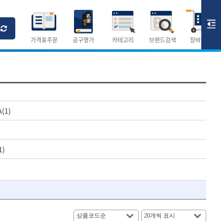
Ri
T
M
가격표주문
공구명가
카테고리
브랜드검색
장바구니
×
×
측정공구.절삭공구
(1)
숫자
측정도구
- 자
- 줄자
1)
- 컴퍼스
AURIOU
- 분도기
CMO
- 수평기
DH신바람
- 테파게이지
- 레이저메타
ELIPSE
- 기타 측정도구
FLAG
- 검전테스터
HALDER