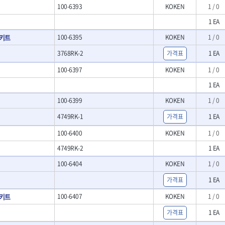
- LED램프
100-6393
KOKEN
1 / 0
O
TUOFU
TWOCHERRYS
기
- 스프레이건
- 예초기
리
VBW
- 작업용톱
VESSEL
1 EA
- 라디에이터
치
- 송곳
WOODCRAFT
XCELITE
키트
100-6395
KOKEN
1 / 0
- 심지난로
- 각끌
ZETA(PVC커터)
ZETA(라디에이터)
- 온수 히터
프커터
- 측정자
3768RK-2
가격표
1 EA
- 열선
ZONE KING
가드맨
- 클립
- 정온선
100-6397
KOKEN
1 / 0
나이텍스
대건
기세트
- 컴파스
- 콤프레셔
트
- 작업대
1 EA
디월트 인버터 발전기
라이트 세이키
- 물림쇠
바람돌이
백마
100-6399
KOKEN
1 / 0
- 측정기
아임삭
에버그린
- 디지털습도측정기
4749RK-1
가격표
1 EA
우주전열(겨울)
우주전열(여름)
- 지그그리퍼시스템
100-6400
KOKEN
1 / 0
- 치즐
조란
츠노다(TTC)
- 치즐세트
4749RK-2
1 EA
협성
황금손
- 파팅툴
100-6404
KOKEN
1 / 0
- 터닝툴세트
- 할로윙툴
가격표
1 EA
- 캘리퍼
키트
100-6407
KOKEN
1 / 0
- 잭나이프
- 스코프세트
가격표
1 EA
- 조각세트