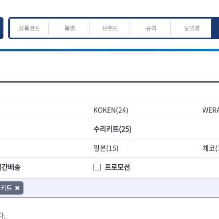
ㅈ
ㅊ
ㅋ
ㅌ
ㅍ
ㅎ
어.운반
산업.안전.웰딩.계절
목공공구.목공기계
KOKEN(24)
WERA
K
L
M
N
O
P
Q
R
S
T
U
V
W
X
Y
Z
산업, 생활용품
조각도.끌
수리키트(25)
- 펜
- 평도
프핸들
- 나사고정제
- 아사도
일본(15)
체코(
- 배관밀봉제
- 환도
ACE POWER
Armor Tool, LLC
- 윤활방청제
- 심환도
BTK
CHANNELLOCK
월간배송
프로모션
- 선글라스, 고글
- 곡환도
CROWN
DEWIT
- 설치형가림막
- 삼각도
리키트
기
- 블로워
EISHIN
- 곡아사도
EKLIND
가공기
- 전선릴
- 곡삼각도
FASTCAP
FISKARS
- 연장선
- 조각도
다.
FORREST
GIANTLOK