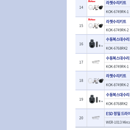
- 판금돌리
라쳇수리키트
- 너트세터
- 샌더
14
- 스파크플러그플라이어
- 마그네틱너트세터
KOK-6749RK-1
- 앵글그라인더
- 범핑망치
- 슬라이딩마그네틱너트세
- 컷쏘
- 픽업툴
라쳇수리키트
터
- 각도절단기
15
- 클립플라이어
- 비트아답타
KOK-6749RK-2
- 플런지쏘
- 허브캡풀러
- 충전드릴용롱소켓
- 블로워
- 산소센서소켓
수동복스대수리
- 나비볼트소켓
- 밴드쏘
16
- 클립리무버
- 스파크플러그소켓
KOK-6768RK2
- 원형톱
- 자석접시
- 비트소켓레일세트
- 해머드릴
- 작업용등받이
수동복스대수리
- 임팩비트소켓
- 임팩드라이버
17
- 자동차전용공구
- 조인트
KOK-8749RK-1
- 로터리해머
- 타이어레버
- 세미롱임팩소켓
- 라쳇렌치
- 스크래퍼
라쳇수리키트
- 라쳇헤드
- 전동가위
18
- 후크드라이버
- 임팩아답타
KOK-8749RK-2
- 직쏘
- 너트그립소켓
- 비트홀다
- 멀티커터
수동복스대수리
- 볼L렌치세트
임팩휠너트소켓
- 광택기
19
- L렌치세트
- 임팩휠너트소켓
- 앵글그라인더
KOK-8768RK2
- 볼L렌치
- 샌딩머신
- L렌치
ESD 정밀 드라
- 밴드쏘
20
- 별렌치세트
- 콤보세트
WER-1013 Mirco
- 별렌치
- 충전광택기