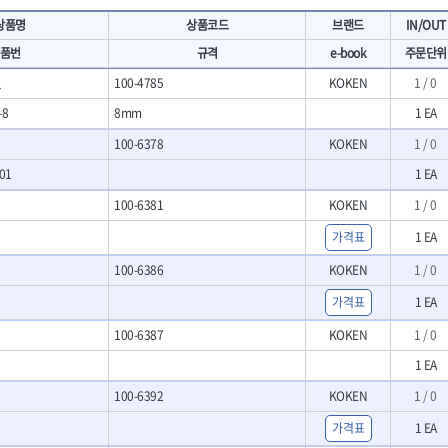
- 마카
- 대형평도
HIT
IR
상품명
상품코드
브랜드
IN/OUT
- 매직
- 조각도세트
KAKURI
Katimax
- 작업등
- D형조각도
품번
규격
e-book
주문단위
- 케이블타이
- 카빙나이프
KLEIN
KNIPEX
트
100-4785
KOKEN
1 / 0
기
- 스피커
- 나이프
KUKEN
LENOX(사입)
- 스코프
-8
8mm
1 EA
안전용품
LOGOSOL(AGMA)
LONCIN
인
- 손도끼
- 안전안경
100-6378
KOKEN
1 / 0
MAYHEW
MCC
- 목공용끌
- 안전고글
팩
- 목공용끌세트
01
1 EA
NICHOLSON
Norton
- 방진마스크
니릴
- 나무상자케이스
- 방독마스크
PFEIL
PICA
100-6381
KOKEN
1 / 0
- 버니셔
- 보호복
RIDGID
ROBERTSORBY
니터
- 끌
가격표
1 EA
- 장갑
RUKO
RYOBI
- 가우지
- 낙하방지코드
100-6386
KOKEN
1 / 0
- 조각칼
SENCI
SHINANO
- 무릎 보호대
- 끌세트
가격표
1 EA
SMOOS
SOURCE
전기.계절상품
소기
- 대패
SWANSON
TEFENPLAST
- 열풍기
100-6387
KOKEN
1 / 0
- 톱
- 히터
THETA-드라이버
THETA-랜턴
- 대패날
1 EA
- 충전식분무기
- 미니터닝세트
트
THETA-스패너
THETA-운반구
100-6392
KOKEN
1 / 0
- 선풍기
- 포스너비트
세서리
THETA-측정
THETA-커터,가위
- 용접기
- 악세사리
가격표
1 EA
N
TOP
TOPTUL
- LED충전식작업등
척기
- 클로스샌딩롤