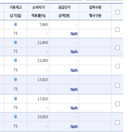
토크렌치
IRWIN
가용재고
소비자가
공급단가
입력수량
- 토크렌치바디
KAWASA
납기(일)
적용률(%)
금액(원)
행사구분
- 토크렌치
KOKEN
- 디지탈토크렌치
유
7,840
-
- 토크렌치라쳇헤드
LENOX(수입)
75
-
NaN
- 토크렌치스패너헤드
MACHAN
- 토크렌치링헤드
유
21,840
-
MEGA
- 토크아답타
75
-
NaN
OLSON
- 크로우풋
- 토크테스터기
PICARD
유
23,300
-
- 비디오스코프
ROTARY LIFT
75
-
NaN
- 토크드라이버핸들
S.Djarv Hantverk AB
- 토크드라이버세트
유
17,810
-
SHOPVAC
- 토크드라이버
75
-
NaN
- 토크드라이버블레이드
SPARTAN
- 다이얼토크렌치
TENGU
유
17,810
-
- 토크멀티플라이어
THETA-망치
75
-
NaN
- 토크렌치비트홀다헤드
THETA-자동몽키
- 가방/케이스
유
25,650
-
THETA-핸드카트
절삭공구
75
-
NaN
TORMEK
- 홀쏘날