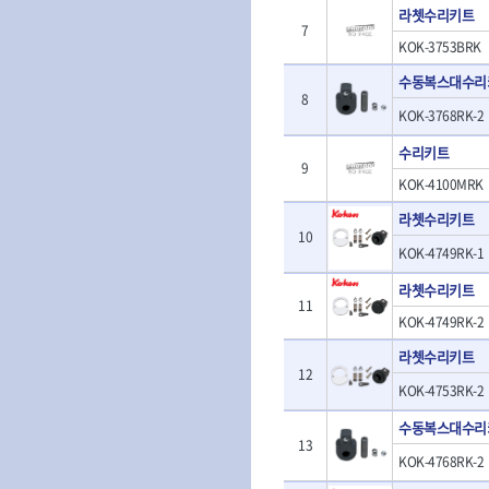
- 판금계측자
라쳇수리키트
TRACER
TSUNESABUR
- 수동복스대
- 건/습식 청소
- 핸드훅크
7
VALLORBE
- 스핀드라이버
- 청소기악세서
VAUGHAN
KOK-3753BRK
- 엔진홀드
- 소켓레일세트
- 체인파이프렌
WERA
WIHA
- 코끼리잭
수동복스대수리
- 롱소켓레일세트
- 동파이프커터
- 가래지잭
8
ZETA
ZETA(LED)
- 육각비트소켓레일세트
- 플라스틱파이
KOK-3768RK-2
ZETA(자화기)
자동차용공구
ZETA(커터)
- 소켓세트
- 디버러
- 플레어너트소켓
수리키트
게링 HSS-CO
나노원
- 스터드풀러
- 동파이프확관
9
- 인젝터스페셜소켓
- 너트트위스터
- 전동오스타세
KOK-4100MRK
동해
디월트
- 드레인플러그소켓
- 볼트트위스터
- 배관내시경
멜텍
미주산업
라쳇수리키트
- 벨트텐션풀리렌치
- 탭홀더
- 배관청소기
10
북성
스팀코리아
- 리무버
- 다이홀더
- 하수구청소기
KOK-4749RK-1
- 드래그링크소켓
에코플로우
엠파이어
- T형소켓렌치
- 오거
- 록너트버스터
라쳇수리키트
- 옵셋라쳇렌치
- 커터
이홈
일레드
11
- 토션바
- 라쳇렌치세트
- 스프링헤드
KOK-4749RK-2
타이거(TIGER)
플렉스-절단석
- 임팩뒤바퀴휠너트소켓
- 임팩드라이버
- PVC커터
라쳇수리키트
- 반사경
- 임팩드라이버세트
- 기타 악세사리
12
- 오일휠타소켓
- 비트라쳇핸들
- 콤프레샤
KOK-4753RK-2
- 레버바
- 비트
전동.충전공구
- 호스클램프플라이어
수동복스대수리
- 파워비트
- 드릴
13
- 피스톤링컴프레셔
- 양용드라이버비트
KOK-4768RK-2
- 드라이버
- 드로우핸들
- 파워비트세트
- 임팩렌치