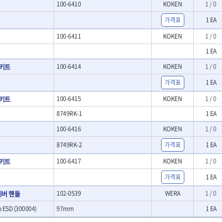
100-6410
KOKEN
1 / 0
- 크래프트카버세트
- 말렛스위프
가격표
1 EA
- 목공용망치
100-6411
KOKEN
1 / 0
대패
- 스크래퍼
1 EA
- 핸드툴세트
키트
100-6414
KOKEN
1 / 0
- 다이아몬드휠
- 테이블쏘
가격표
1 EA
- 원형톱날
키트
100-6415
KOKEN
1 / 0
- 샌딩디스크
8749RK-1
- 스크롤쏘날
1 EA
- 숫돌
100-6416
KOKEN
1 / 0
- 다이아몬드숫돌
8749RK-2
- 원형톱날/루터비트
가격표
1 EA
- 루터비트
키트
100-6417
KOKEN
1 / 0
- 루터비트세트
- 직쏘날
가격표
1 EA
- 디지털앵글파인더
이버 핸들
102-0539
WERA
1 / 0
- 띠톱날
- 모종삽
 ESD (300004)
97mm
1 EA
- 갈퀴