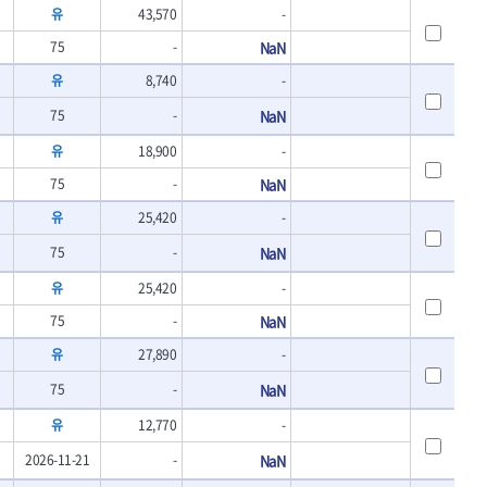
- 바이메탈홀쏘날
유
43,570
-
UVEX
- 하이스드릴
WALTER
75
-
NaN
- 하이스코발트드릴
XPROTOOL-기어렌치
유
8,740
-
- 드릴세트
ZETA(비트셋트)
- 아바
75
-
NaN
- 반대탭
게링 HSS
- 톱날
유
18,900
-
대건케이블
- 절단석
75
-
NaN
맘모스
- 원형톱날
벡스
유
25,420
-
에코파워팩
75
-
NaN
이젠
유
25,420
-
콰이어트존
75
-
NaN
유
27,890
-
75
-
NaN
유
12,770
-
2026-11-21
-
NaN