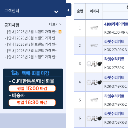
- 롱별소켓
- 파이프가공기
HAZET
HIOKI
- 임팩별소켓
- 바이스
Toggle Menu
고객센터
순번
이미지
ISOTOOL
JOKARI
- 임팩롱별소켓
- 파이프스탠드
- 비트소켓
- 파이프바이스
KBS
KHEIRON
4100리페어키
더보기 >
공지사항
- 육각비트소켓
- 유압전선압착
KOMELON
1
KTC
- 임팩육각비트소켓
- 듀잇밴더
- [안내] 2026년 8월 브랜드 가격 인상 사전 안내의 건
KOK-4100-MRK
N
LIENIELSEN
LOCTITE
- 별비트소켓
- 마이크로드레
- [안내] 2026년 6월 브랜드 가격 인상 사전 안내의 건
라쳇수리키트
MAFELL
MARTOR
- XZN비트소켓
- 마이크로릴
- [안내] 2026년 3월 브랜드 가격 인상 사전 안내의 건-2
2
- 임팩육각비트
- 시스네이크컴
KOK-2749RK-3-
MORSE
NANIWA
- [안내] 2026년 3월 브랜드 가격 인상 사전 안내의 건
- 임팩비트
- 시스네이크미
- [안내] 2026년 2월 브랜드 가격 인상 사전 안내의 건
OSEIN
PB
라쳇수리키트
- 임팩비트홀더
- 시스네이크
3
PROXXON
RICHMOND
- 유니버셜조인트
- 배관검사용모
KOK-2753RK
ROTHENBERGER
RUBI
- 아답타
- 내시경카메라
라쳇수리키트
- 연결대
- 라인송신기
SCANGRIP
Scanprobe
4
- 임팩연결대
- 탐지용수신기
자동차공구.장비
KOK-3749RK-1
SICE
SKIL
- 볼연결대
- 콤비네이션청
STAHLWILLE
STANZANI
라쳇수리키트
- 볼연결대세트
- 수동스피너
자동차용장비
5
THETA -직판오일등
THETA-공구함
- 라쳇핸들
- 프렉스샤프트
KOK-3749RK-2
- 타이어탈착기
- 퀵릴리스라쳇핸들
- 액세서리
THETA-몽키
THETA-소켓비
- 타이어휠발란스
라쳇수리키트
- 플렉시블라쳇핸들
- 전동드럼머신
THETA-자석소켓
THETA-전동악
- 판금작기세트
6
- 단축라쳇핸들
- 스프링청소기
KOK-3753RK-3
- 리프트
THETA-헤라
THOMAS FLIN
- 라쳇아답터
- 고압파이프세