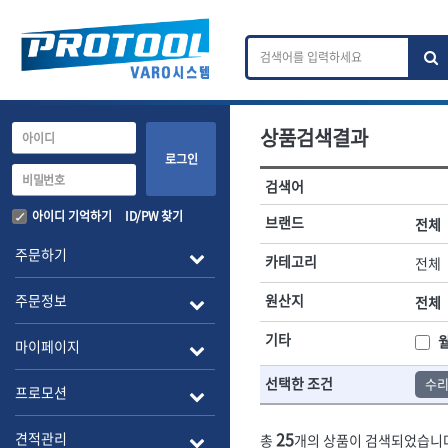
상품검색결과
카테고리 검색
브랜드 검색
로그인
검색어
전체
ㄱ
ㄴ
ㄷ
ㄹ
ㅁ
ㅂ
ㅅ
ㅇ
작업공구.종합공구
배관.전동.에
아이디 기억하기
ID/PW 찾기
브랜드
전체
A
B
C
D
E
F
G
H
I
J
소켓,렌치,드라이버
배관공구.장비
주문하기
카테고리
전체
- 소켓
- 파이프렌치
전체
- 롱소켓
- 스트랩락파이
주문정보
원산지
전체
- 세미롱소켓
- 파이프커터
1-DAY
ABC
- 엑스트라롱소켓
- 튜빙커터
Benchcrafted
기타
BHS(영창망치)
마이페이지
- 임팩소켓
- 리머
CMT
CP
- 임팩세미롱소켓
- 밴더
선택한 조건
수
DMT
- 임팩롱소켓
- 동파이프확관
EIGHT
프로모션
- 유니버셜소켓
- 파이프나사산
ENGINEER
EXPERT
- 별소켓
- 오스타세트
25
견적관리
총
개의 상품이 검색되었습니
FLEX
FLEXCUT