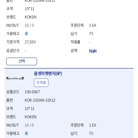
KOK-102KM-10X11
- 통나무쪼개기
- 날교환드라이버세트
- 에어오비탈센더
이젠
이홈
- 전동대패
10*11
- 드라이버핸들
- 에어드라이버
일레드
조란
- 가든툴세트
- 비트세트
- 에어다이그라인더
KOKEN
츠노다(TTC)
콰이어트존
- 비트홀다드라이버
- 에어멀티샌더
연마기계
타이거(TIGER)
플렉스-절단석
10 / 0
1 EA
- 비트홀다드라이버세트
- 에어앵글그라인더
- 습식그라인더
협성
황금손
유
75
- 드라이버블레이드
- 에어리베터기
- 건식그라인더
- 비트드라이버
- 타이어압력게이지
27,550
-
- 연마지그
- 별비트
- 에어밸트샌더
- 연마숫돌
-
NaN
- 육각비트
- 에어원형샌더
- 기타 악세사리
- 검전드라이버
- 에어폴리셔
선택
목공기계
- 육각T렌치
- 에어톱
- 루터, 루터테이블
옵셋라쳇렌치(6P)
- 전동비트홀다
- 에어펀치
- 샌더폴리셔
- 드라이버비트세트
- 에어스프레이건
가격표
기타목공구
- 옵셋드라이버
- 에어원터치카플러
- 클램프
100-0067
- 스크래퍼드라이버
- 에어건
- 시계드라이버
KOK-102KM-10X12
운반기기
- 정밀드라이버
- 데크트럭
10*12
- 기어렌치
- 핸드카트
KOKEN
- 육각복스드라이버
- 운반대차
10 / 0
1 EA
- 스크류드라이버
- 운반가방
- 툴첵플러스
유
75