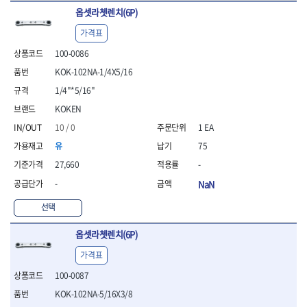
- 방폭T렌치
옵셋라쳇렌치(6P)
- 방폭드라이버
가격표
- 방폭펀치
100-0086
- 절연포지비트소켓
KOK-102NA-1/4X5/16
철공공구
- 볼트커터
1/4"*5/16"
- 핸드볼트커터
KOKEN
- 항공가위
10 / 0
1 EA
- 클램프
- 망치
유
75
- 빠루망치
27,660
-
- 볼핀망치
-
NaN
- 함마망치
- 도끼
선택
- 망치헤드
- 판금망치
옵셋라쳇렌치(6P)
- 나일론무반동망치
가격표
- 플라스틱망치
- 고무망치
100-0087
- 핀펀치
KOK-102NA-5/16X3/8
- 센타펀치