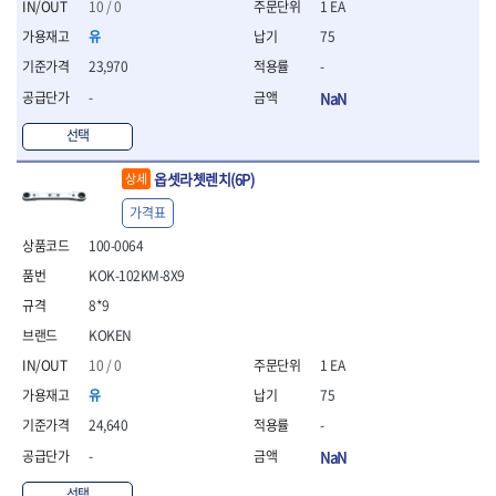
세터
- 콤프레셔
- 토크드라이버핸들
- 오일휠타소켓
10 / 0
1 EA
- 각도절단기
- 작업대
STAHLWILLE
STANZANI
- 비트아답타
- 토크드라이버세트
- 레버바
- 플런지쏘
- 물림쇠
유
75
SWANSON
TEFENPLAST
- 충전드릴용롱소켓
- 토크드라이버
- 호스클램프플라이어
- 블로워
- 측정기
23,970
-
- 나비볼트소켓
TENGU
THETA -직판오일등
- 토크드라이버블레이드
- 피스톤링컴프레셔
- 밴드쏘
- 디지털습도측정기
- 스파크플러그소켓
-
NaN
- 다이얼토크렌치
THETA-공구함
THETA-드라이버
- 드로우핸들
- 원형톱
- 지그그리퍼시스템
- 비트소켓레일세트
- 토크멀티플라이어
- 판금돌리
THETA-랜턴
THETA-망치
- 해머드릴
- 치즐
선택
- 임팩비트소켓
- 토크렌치비트홀다헤드
- 스파크플러그플라이어
- 임팩드라이버
- 치즐세트
THETA-몽키
THETA-소켓비트
- 조인트
- 가방/케이스
- 범핑망치
- 로터리해머
- 파팅툴
옵셋라쳇렌치(6P)
THETA-스패너
THETA-운반구
상세
- 세미롱임팩소켓
- 픽업툴
- 라쳇렌치
- 터닝툴세트
절삭공구
THETA-자동몽키
THETA-자석소켓
- 라쳇헤드
가격표
- 클립플라이어
- 전동가위
- 할로윙툴
- 홀쏘날
THETA-전동악세서리
THETA-측정
- 임팩아답타
- 허브캡풀러
- 직쏘
- 캘리퍼
100-0064
- 바이메탈홀쏘날
- 비트홀다
THETA-커터,가위
THETA-핸드카트
- 산소센서소켓
- 멀티커터
- 잭나이프
- 하이스드릴
KOK-102KM-8X9
- 볼L렌치세트
THETA-헤라
THOMAS FLINN
- 클립리무버
- 광택기
- 스코프세트
- 하이스코발트드릴
- L렌치세트
8*9
- 자석접시
TOP
TOPTUL
- 앵글그라인더
- 조각세트
- 드릴세트
- 볼L렌치
- 작업용등받이
- 샌딩머신
KOKEN
- 크래프트카버세트
TORMEK
TRACER
- 아바
- L렌치
- 자동차전용공구
- 밴드쏘
- 말렛스위프
- 반대탭
TSUNESABURO
TUOFU
10 / 0
1 EA
- 별렌치세트
- 타이어레버
- 콤보세트
- 목공용망치
- 톱날
TWOCHERRYS
UVEX
유
75
- 별렌치
- 스크래퍼
- 충전광택기
- 절단석
대패
VALLORBE
VAUGHAN
- T렌치
- 후크드라이버
24,640
-
- 로터리해머
- 원형톱날
- 스크래퍼
- T렌치세트
VBW
VESSEL
- 너트그립소켓
- 배터리
-
NaN
- 핸드툴세트
- 접렌치
WALTER
WERA
- 충전기
임팩휠너트소켓
- 다이아몬드휠
- 접별렌치
선택