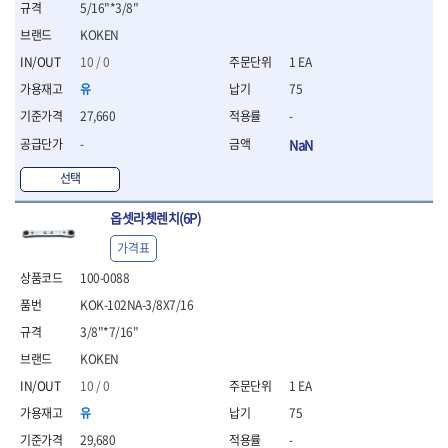
5/16"*3/8"
- 평치즐
KOKEN
- 핀펀치세트
- 펀치
10 / 0
1 EA
- 펀치세트
유
75
- 톱대
27,660
-
- 용접용품
- 빠루
-
NaN
- 철공끌
선택
원예.사무용품
- 커터칼
옵셋라쳇렌치(6P)
- 전지가위
가격표
- 정글칼
- 전정톱
100-0088
- 접톱
KOK-102NA-3/8X7/16
- 목공톱
3/8"*7/16"
- 고지톱
- 다목적가위
KOKEN
- 안전커터칼
10 / 0
1 EA
- 휠메저
유
75
- 마킹
29,680
-