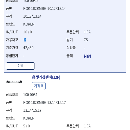
100-0080
- 절연전공칼
KOK-102KMBH-10.12X13.14
- 절연안전모
- 절연매트
10.12*13.14
- 방폭소켓
KOKEN
- 방폭라쳇핸들
10 / 0
1 EA
- 방폭콤비네이션렌치
- 방폭함마스패너
유
75
- 절연일자드라이버
42,450
-
- 절연별드라이버
-
NaN
- 절연드라이버세트
- 스트리퍼
선택
- 라쳇케이블커터
- 자동스트리퍼
옵셋라쳇렌치(12P)
- 케이블스트리퍼
가격표
- 압착기
- 핀셋
100-0081
- 절연공구세트
KOK-102KMBH-13.14X15.17
- 절연비트홀다
13.14*15.17
- 절연비트홀다드라이버
KOKEN
- 방폭망치
- 절연L렌치
5 / 0
1 EA