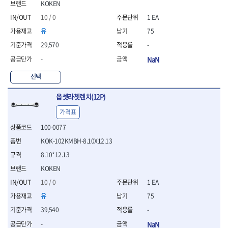
KOKEN
- 니퍼 외
10 / 0
1 EA
- 바이스플라이어
- 옵셋렌치
유
75
- 공구함세트
29,570
-
- 콤비네이션렌치
-
NaN
- 양구스패너
- 라쳇콤비네이션렌치
선택
- 라쳇옵셋렌치
- 콤비네이션렌치세트
옵셋라쳇렌치(12P)
- 플레어너트렌치
가격표
- 양구스패너세트
- 옵셋렌치세트
100-0077
- 라쳇콤비네이션렌치세
KOK-102KMBH-8.10X12.13
트
8.10*12.13
- 몽키스패너
- 라쳇콤비네이션세트
KOKEN
- 라쳇렌치
10 / 0
1 EA
- 함마렌치
유
75
- 멀티플라이어
39,540
-
- 미니라쳇세트
- 기타
-
NaN