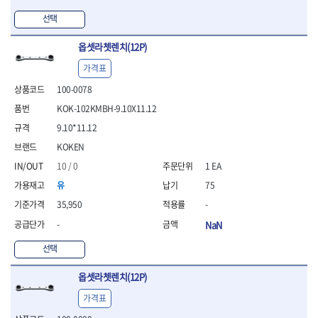
- 라쳇 드라이버
선택
- 라쳇스패너
- 스피드렌치
옵셋라쳇렌치(12P)
- 모터렌치
- 함마스패너
가격표
절연.전설.방폭공구
100-0078
- 절연옵셋렌치
KOK-102KMBH-9.10X11.12
- 절연연결대
9.10*11.12
- 절연드라이버
- 절연스패너
KOKEN
- 절연T렌치
10 / 0
1 EA
- 절연소켓
유
75
- 절연별소켓
35,950
-
- 절연별비트소켓
- 절연육각비트소켓
-
NaN
- 절연라쳇핸들
선택
- 절연렌치
- 절연토크렌치
옵셋라쳇렌치(12P)
- 절연콤비네이션렌치
- 절연링렌치
가격표
- 절연플라이어