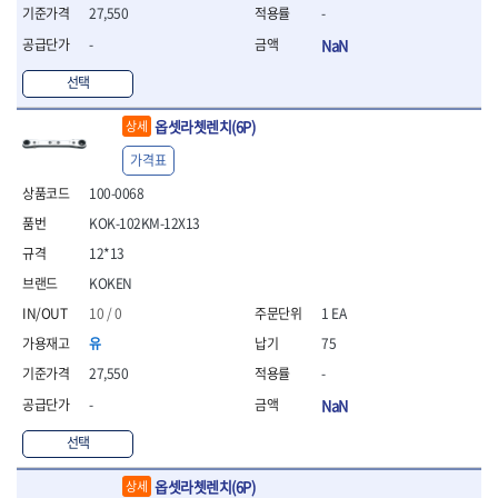
- 조절식렌치
27,550
-
- 볼트세터
-
NaN
- 너트드라이버
- 자화기
선택
- 레이저팁 드라이버
- 라쳇렌치
옵셋라쳇렌치(6P)
상세
- 임팩엑스트라롱소켓
가격표
- 파워렌치
- 드릴척아답타
100-0068
- 조인트플러그소켓
KOK-102KM-12X13
- 옵셋렌치
12*13
- 파워렌치
- 소켓홀더
KOKEN
- 클라이밍비트
10 / 0
1 EA
- 토크아답타
유
75
- 비트소켓세트
27,550
-
- 포지비트
- 일자비트
-
NaN
- 임팩별비트
선택
- 임팩일자비트
- 임팩포지비트
옵셋라쳇렌치(6P)
상세
- 임팩십자비트