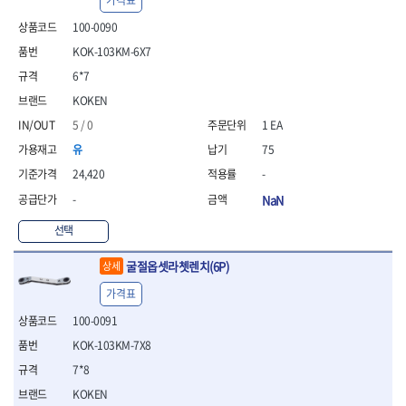
100-0090
KOK-103KM-6X7
6*7
KOKEN
5 / 0
1 EA
유
75
24,420
-
-
NaN
선택
굴절옵셋라쳇렌치(6P)
상세
가격표
100-0091
KOK-103KM-7X8
7*8
KOKEN