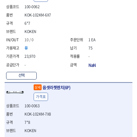
- 안전고글
측정도구
자동차용장비
- 롱소켓레일세트
- 동파이프커터
LOGOSOL(AGMA)
LONCIN
- 목공용끌세트
100-0062
- 방진마스크
- 자
- 타이어탈착기
- 육각비트소켓레일세트
- 플라스틱파이프커터
MACHAN
MAFELL
- 나무상자케이스
- 방독마스크
- 줄자
- 타이어휠발란스
KOK-102KM-6X7
- 소켓세트
- 디버러
MARTOR
MAYHEW
- 버니셔
- 보호복
- 컴퍼스
- 판금작기세트
- 스터드풀러
- 동파이프확관기세트
6*7
- 끌
MCC
MEGA
- 장갑
- 분도기
- 리프트
- 너트트위스터
- 전동오스타세트
- 가우지
KOKEN
MORSE
NANIWA
- 낙하방지코드
- 수평기
- 판금계측자
- 볼트트위스터
- 배관내시경
- 조각칼
- 무릎 보호대
NICHOLSON
Norton
10 / 0
1 EA
- 테파게이지
- 핸드훅크
- 탭홀더
- 배관청소기
- 끌세트
- 레이저메타
- 엔진홀드
OLSON
OSEIN
- 다이홀더
- 하수구청소기
유
75
전기.계절상품
- 대패
- 기타 측정도구
- 코끼리잭
- T형소켓렌치
- 오거
PB
PFEIL
- 열풍기
23,970
-
- 톱
- 검전테스터
- 가래지잭
- 옵셋라쳇렌치
- 커터
- 히터
PICA
PICARD
- 대패날
-
NaN
- 라쳇렌치세트
- 스프링헤드
- 충전식분무기
토크렌치
자동차용공구
PROXXON
RICHMOND
- 미니터닝세트
- 임팩드라이버
- PVC커터
- 선풍기
- 토크렌치바디
- 플레어너트소켓
선택
- 포스너비트
RIDGID
ROBERTSORBY
- 임팩드라이버세트
- 기타 악세사리
- 용접기
- 토크렌치
- 인젝터스페셜소켓
- 악세사리
ROTARY LIFT
ROTHENBERGER
- 비트라쳇핸들
- 콤프레샤
- LED충전식작업등
옵셋라쳇렌치(6P)
- 디지탈토크렌치
- 드레인플러그소켓
상세
- 클로스샌딩롤
RUBI
RUKO
- 비트
- LED램프
- 토크렌치라쳇헤드
- 벨트텐션풀리렌치
전동.충전공구
- 스프레이건
가격표
RYOBI
S.Djarv Hantverk AB
- 파워비트
- 예초기
- 토크렌치스패너헤드
- 리무버
- 드릴
- 작업용톱
- 양용드라이버비트
SCANGRIP
Scanprobe
100-0063
- 라디에이터
- 토크렌치링헤드
- 드래그링크소켓
- 드라이버
- 송곳
- 파워비트세트
- 심지난로
- 토크아답타
SENCI
SHINANO
- 록너트버스터
- 임팩렌치
KOK-102KM-7X8
- 각끌
- 너트세터
- 온수 히터
- 크로우풋
- 토션바
SHOPVAC
SICE
- 샌더
- 측정자
7*8
- 마그네틱너트세터
- 열선
- 토크테스터기
- 임팩뒤바퀴휠너트소켓
- 앵글그라인더
- 클립
SKIL
SMOOS
KOKEN
- 슬라이딩마그네틱너트
- 정온선
- 비디오스코프
- 반사경
- 컷쏘
- 컴파스
SOURCE
SPARTAN