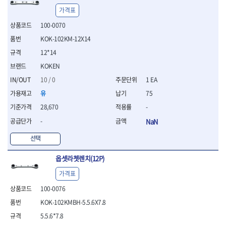
- 십자비트
가격표
- 임팩별비트소켓
100-0070
- 임팩XZN비트소켓
KOK-102KM-12X14
- 십자비트소켓
- 일자비트소켓
12*14
- XZN비트
KOKEN
- 임팩XZN비트
10 / 0
1 EA
- 라쳇핸들세트
- 사각비트
유
75
- 토크드라이버
28,670
-
- 포지비트소켓
-
NaN
- 임팩포지비트소켓
선택
플라이어,몽키,스패너
- 뻰치
옵셋라쳇렌치(12P)
- 편구스패너
- 플라이어
가격표
- 니퍼
100-0076
- 롱노우즈
- 스냅링플라이어
KOK-102KMBH-5.5.6X7.8
- 그룹조인트플라이어
5.5.6*7.8
- 케이블커터