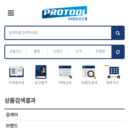
×
Ri
×
Toggle Menu
카테고리 검색
브랜드 검색
To
작업공구.종합
배관.전동.에어.
가나다
ABC
M
공구
운반
전체
ㄱ
ㄴ
ㄷ
ㄹ
ㅁ
ㅂ
ㅅ
ㅇ
ㅈ
소켓,렌치,드라이버
배관공구.장비
ㅊ
ㅋ
ㅌ
ㅍ
ㅎ
- 소켓
- 파이프렌치
- 롱소켓
- 스트랩락파이프핸들
- 세미롱소켓
- 파이프커터
전체
- 엑스트라롱소켓
- 튜빙커터
- 임팩소켓
- 리머
1-DAY
ABC
가격표주문
공구명가
카테고리
브랜드검색
장바구니
- 임팩세미롱소켓
- 밴더
ACE POWER
Armor Tool, LLC
- 임팩롱소켓
- 동파이프확관기
AURIOU
Benchcrafted
- 유니버셜소켓
- 파이프나사산가공기
상품검색결과
BHS(영창망치)
BTK
- 별소켓
- 오스타세트
CHANNELLOCK
CMO
- 롱별소켓
- 파이프가공기
검색어
- 임팩별소켓
- 바이스
CMT
CP
- 임팩롱별소켓
- 파이프스탠드
CROWN
DEWIT
브랜드
- 비트소켓
- 파이프바이스