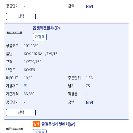
연마용품
-
NaN
- 조줄
- 철공용줄
선택
- 목공용줄
- 조줄세트
옵셋라쳇렌치(6P)
- 판금줄홀더
가격표
- 줄
100-0089
공구함.공구집
- 공구함
KOK-102NA-1/2X9/16
- 탑체스터
1/2"*9/16"
- 플라스틱이동공구함
KOKEN
- 공구통
- 기타공구
10 / 0
1 EA
- 공구가방
유
75
기타 작업공구
33,380
-
- 헤라
-
NaN
- 케이스
- 수리키트
선택
- 고정링/링
- 핀
굴절옵셋라쳇렌치(6P)
상세
가격표