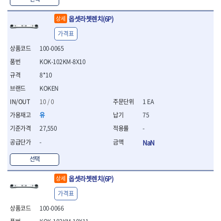
WIHA
WOODCRAFT
- 청소기
- 임팩휠너트소켓
- 테이블쏘
- T별렌치세트
- 오토해머
XCELITE
XPROTOOL-기어렌치
- 원형톱날
- 깃발형별렌치
옵셋라쳇렌치(6P)
상세
ZETA
ZETA(LED)
전동악세서리
- 샌딩디스크
- 너트T렌치
가격표
- 충전드릴용소켓
ZETA(PVC커터)
ZETA(라디에이터)
- 스크롤쏘날
- 별T렌치
- 전동비트롱소켓
- 숫돌
ZETA(비트셋트)
ZETA(자화기)
100-0065
- 소켓비트세트
- 드릴비트
- 다이아몬드숫돌
- 공구세트
ZETA(커터)
ZONE KING
KOK-102KM-8X10
- 비트세트
- 원형톱날/루터비트
- 드라이버세트
가드맨
게링 HSS
8*10
- 드릴척
- 루터비트
- 렌치세트
게링 HSS-CO
나노원
- 육각비트
- 루터비트세트
KOKEN
- 육각드라이버
나이텍스
대건
- 퀵릴리스비트소켓
- 직쏘날
- 드라이버
10 / 0
1 EA
대건케이블
동해
- 전동비트소켓
- 디지털앵글파인더
- 타격드라이버
유
75
- 롱자석소켓
디월트
디월트 인버터 발전기
- 띠톱날
- 양용드라이버
27,550
-
- 소켓아답타
- 모종삽
라이트 세이키
맘모스
- 너트드라이버
- 악세서리
- 갈퀴
-
NaN
- 별드라이버
멜텍
미주산업
- 청소기
- 호미
- 일자드라이버
바람돌이
백마
선택
- 컷쏘날
- 스포크
- 십자드라이버
벡스
북성
- 원형톱날
- 파종기
- 포지드라이버
옵셋라쳇렌치(6P)
스팀코리아
아임삭
상세
- 홈클리너
- 라운드너트드라이버
에어공구
에버그린
에코파워팩
- 제초기
가격표
- 양용드라이버핸들
- 에어라쳇렌치
에코플로우
엠파이어
- 삽
- 포켓양용드라이버
- 에어임팩렌치
100-0066
- 괭이
우주전열(겨울)
우주전열(여름)
- 드라이버날
- 에어드릴