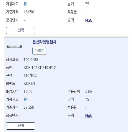
- 절연펜치
유
75
- 절연니퍼
48,050
-
- 절연가위
- 절연비트
-
NaN
- 절연드라이버교체날
선택
- 절연공구세트
- 절연라쳇렌치
옵셋라쳇별렌치
- 절연라쳇렌치세트
- 절연볼트커터
가격표
- 절연아답타
100-0085
- 절연펀치
KOK-102KT-E10XE12
- 기타
- 방폭연결대
E10*E12
- 방폭옵셋렌치
KOKEN
- 방폭니퍼
10 / 0
1 EA
- 방폭펜치
유
75
- 방폭플라이어
- 방폭가위
27,550
-
- 방폭렌치
-
NaN
- 방폭스패너
- 방폭비트소켓
선택
- 방폭아답타