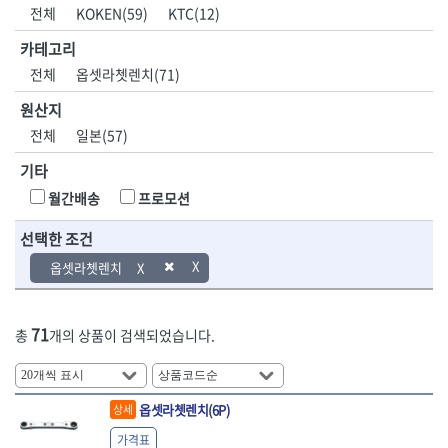
DH신바람
DMT
전체
KOKEN(59)
KTC(12)
- 육각비트소켓
- 유압전선압착기
산업.안전.웰딩.
목공공구.목공
EIGHT
EISHIN
- 임팩육각비트소켓
- 듀잇밴더
계절
기계
카테고리
EKLIND
ELIPSE
- 별비트소켓
- 마이크로드레인
전체
옵셋라쳇렌치(71)
ENGINEER
EXPERT
- XZN비트소켓
- 마이크로릴
산업, 생활용품
조각도.끌
FASTCAP
FISKARS
- 임팩육각비트
- 시스네이크컴팩
원산지
- 펜
- 평도
- 임팩비트
- 시스네이크미니릴
FLAG
FLEX
- 나사고정제
- 아사도
전체
일본(57)
- 임팩비트홀더
- 시스네이크
FLEXCUT
FORREST
- 배관밀봉제
- 환도
- 유니버셜조인트
- 배관검사용모니터
기타
GIANTLOK
HALDER
- 윤활방청제
- 심환도
- 아답타
- 내시경카메라
- 선글라스, 고글
- 곡환도
HAZET
HIOKI
월간배송
프로모션
- 연결대
- 라인송신기
- 설치형가림막
- 삼각도
HIT
IR
- 임팩연결대
- 탐지용수신기
- 블로워
- 곡아사도
선택한 조건
IRWIN
ISOTOOL
- 볼연결대
- 콤비네이션청소기
- 전선릴
- 곡삼각도
JOKARI
KAKURI
옵셋라쳇렌치
- 볼연결대세트
- 수동스피너
- 연장선
- 조각도
- 라쳇핸들
- 프렉스샤프트
Katimax
KAWASA
- 마카
- 대형평도
- 퀵릴리스라쳇핸들
- 액세서리
KBS
KHEIRON
- 매직
- 조각도세트
- 플렉시블라쳇핸들
- 전동드럼머신
71
총
개의 상품이 검색되었습니다.
KLEIN
KNIPEX
- 작업등
- D형조각도
- 단축라쳇핸들
- 스프링청소기
- 케이블타이
- 카빙나이프
KOKEN
KOMELON
- 라쳇아답터
- 고압파이프세척기
- 스피커
- 나이프
측정공구.절삭
자동차공구.장
KTC
KUKEN
- 수동복스대
- 건/습식 청소기
- 스코프
공구
비
옵셋라쳇렌치(6P)
안전용품
LENOX(사입)
LENOX(수입)
상세
- 스핀드라이버
- 청소기악세서리
- 손도끼
- 안전안경
LIENIELSEN
LOCTITE
- 소켓레일세트
- 체인파이프렌치
가격표
- 목공용끌