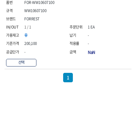
WIHA
WOODCRAFT
- 청소기
- 임팩휠너트소켓
FOR-WW10607100
- 테이블쏘
- T별렌치세트
- 오토해머
XCELITE
XPROTOOL-기어렌치
- 원형톱날
WW10607100
- 깃발형별렌치
ZETA
ZETA(LED)
전동악세서리
- 샌딩디스크
- 너트T렌치
FORREST
- 충전드릴용소켓
ZETA(PVC커터)
ZETA(라디에이터)
- 스크롤쏘날
- 별T렌치
1 / 1
1 EA
- 전동비트롱소켓
- 숫돌
ZETA(비트셋트)
ZETA(자화기)
- 소켓비트세트
- 드릴비트
- 다이아몬드숫돌
유
-
- 공구세트
ZETA(커터)
ZONE KING
- 비트세트
- 원형톱날/루터비트
- 드라이버세트
200,100
-
가드맨
게링 HSS
- 드릴척
- 루터비트
- 렌치세트
게링 HSS-CO
나노원
-
NaN
- 육각비트
- 루터비트세트
- 육각드라이버
나이텍스
대건
- 퀵릴리스비트소켓
- 직쏘날
- 드라이버
선택
대건케이블
동해
- 전동비트소켓
- 디지털앵글파인더
- 타격드라이버
- 롱자석소켓
디월트
디월트 인버터 발전기
- 띠톱날
- 양용드라이버
1
- 소켓아답타
- 모종삽
라이트 세이키
맘모스
- 너트드라이버
- 악세서리
- 갈퀴
- 별드라이버
멜텍
미주산업
- 청소기
- 호미
- 일자드라이버
바람돌이
백마
- 컷쏘날
- 스포크
- 십자드라이버
벡스
북성
- 원형톱날
- 파종기
- 포지드라이버
스팀코리아
아임삭
- 홈클리너
- 라운드너트드라이버
에어공구
에버그린
에코파워팩
- 제초기
- 양용드라이버핸들
- 에어라쳇렌치
에코플로우
엠파이어
- 삽
- 포켓양용드라이버
- 에어임팩렌치
- 괭이
우주전열(겨울)
우주전열(여름)
- 드라이버날
- 에어드릴