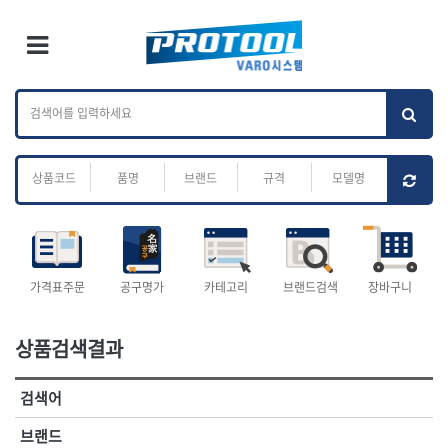
×
Ri
×
Toggle Menu
카테고리 검색
브랜드 검색
To
작업공구.종합
배관.전동.에어.
가나다
ABC
M
공구
운반
전체
ㄱ
ㄴ
ㄷ
ㄹ
ㅁ
ㅂ
ㅅ
ㅇ
ㅈ
소켓,렌치,드라이버
배관공구.장비
ㅊ
ㅋ
ㅌ
ㅍ
ㅎ
- 소켓
- 파이프렌치
- 롱소켓
- 스트랩락파이프핸들
- 세미롱소켓
- 파이프커터
전체
- 엑스트라롱소켓
- 튜빙커터
- 임팩소켓
- 리머
1-DAY
ABC
가격표주문
공구명가
카테고리
브랜드검색
장바구니
- 임팩세미롱소켓
- 밴더
ACE POWER
Armor Tool, LLC
- 임팩롱소켓
- 동파이프확관기
AURIOU
Benchcrafted
- 유니버셜소켓
- 파이프나사산가공기
상품검색결과
BHS(영창망치)
BTK
- 별소켓
- 오스타세트
CHANNELLOCK
CMO
- 롱별소켓
- 파이프가공기
검색어
- 임팩별소켓
- 바이스
CMT
CP
- 임팩롱별소켓
- 파이프스탠드
CROWN
DEWIT
브랜드
- 비트소켓
- 파이프바이스