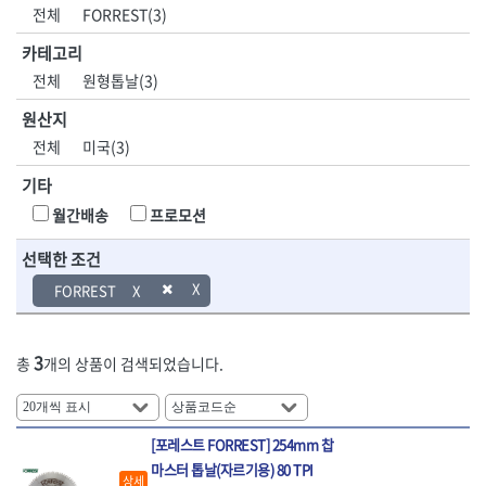
DH신바람
DMT
전체
FORREST(3)
- 육각비트소켓
- 유압전선압착기
산업.안전.웰딩.
목공공구.목공
EIGHT
EISHIN
- 임팩육각비트소켓
- 듀잇밴더
계절
기계
카테고리
EKLIND
ELIPSE
- 별비트소켓
- 마이크로드레인
전체
원형톱날(3)
ENGINEER
EXPERT
- XZN비트소켓
- 마이크로릴
산업, 생활용품
조각도.끌
FASTCAP
FISKARS
- 임팩육각비트
- 시스네이크컴팩
원산지
- 펜
- 평도
- 임팩비트
- 시스네이크미니릴
FLAG
FLEX
- 나사고정제
- 아사도
전체
미국(3)
- 임팩비트홀더
- 시스네이크
FLEXCUT
FORREST
- 배관밀봉제
- 환도
- 유니버셜조인트
- 배관검사용모니터
기타
GIANTLOK
HALDER
- 윤활방청제
- 심환도
- 아답타
- 내시경카메라
- 선글라스, 고글
- 곡환도
HAZET
HIOKI
월간배송
프로모션
- 연결대
- 라인송신기
- 설치형가림막
- 삼각도
HIT
IR
- 임팩연결대
- 탐지용수신기
- 블로워
- 곡아사도
선택한 조건
IRWIN
ISOTOOL
- 볼연결대
- 콤비네이션청소기
- 전선릴
- 곡삼각도
JOKARI
KAKURI
FORREST
- 볼연결대세트
- 수동스피너
- 연장선
- 조각도
- 라쳇핸들
- 프렉스샤프트
Katimax
KAWASA
- 마카
- 대형평도
- 퀵릴리스라쳇핸들
- 액세서리
KBS
KHEIRON
- 매직
- 조각도세트
- 플렉시블라쳇핸들
- 전동드럼머신
3
총
개의 상품이 검색되었습니다.
KLEIN
KNIPEX
- 작업등
- D형조각도
- 단축라쳇핸들
- 스프링청소기
- 케이블타이
- 카빙나이프
KOKEN
KOMELON
- 라쳇아답터
- 고압파이프세척기
- 스피커
- 나이프
측정공구.절삭
자동차공구.장
KTC
KUKEN
- 수동복스대
- 건/습식 청소기
- 스코프
공구
비
[포레스트 FORREST] 254mm 찹
안전용품
LENOX(사입)
LENOX(수입)
- 스핀드라이버
- 청소기악세서리
- 손도끼
- 안전안경
마스터 톱날(자르기용) 80 TPI
LIENIELSEN
LOCTITE
- 소켓레일세트
- 체인파이프렌치
- 목공용끌
상세