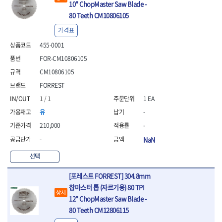
- 안전고글
측정도구
자동차용장비
10" ChopMaster Saw Blade -
- 롱소켓레일세트
- 동파이프커터
LOGOSOL(AGMA)
LONCIN
- 목공용끌세트
- 방진마스크
- 자
- 타이어탈착기
- 육각비트소켓레일세트
- 플라스틱파이프커터
80 Teeth CM10806105
MACHAN
MAFELL
- 나무상자케이스
- 방독마스크
- 줄자
- 타이어휠발란스
- 소켓세트
- 디버러
MARTOR
MAYHEW
- 버니셔
가격표
- 보호복
- 컴퍼스
- 판금작기세트
- 스터드풀러
- 동파이프확관기세트
- 끌
MCC
MEGA
- 장갑
- 분도기
- 리프트
455-0001
- 너트트위스터
- 전동오스타세트
- 가우지
MORSE
NANIWA
- 낙하방지코드
- 수평기
- 판금계측자
- 볼트트위스터
- 배관내시경
FOR-CM10806105
- 조각칼
- 무릎 보호대
NICHOLSON
Norton
- 테파게이지
- 핸드훅크
- 탭홀더
- 배관청소기
- 끌세트
CM10806105
- 레이저메타
- 엔진홀드
OLSON
OSEIN
- 다이홀더
- 하수구청소기
전기.계절상품
- 대패
FORREST
- 기타 측정도구
- 코끼리잭
- T형소켓렌치
- 오거
PB
PFEIL
- 열풍기
- 톱
- 검전테스터
- 가래지잭
- 옵셋라쳇렌치
- 커터
1 / 1
1 EA
- 히터
PICA
PICARD
- 대패날
- 라쳇렌치세트
- 스프링헤드
- 충전식분무기
토크렌치
자동차용공구
PROXXON
RICHMOND
유
-
- 미니터닝세트
- 임팩드라이버
- PVC커터
- 선풍기
- 토크렌치바디
- 플레어너트소켓
- 포스너비트
RIDGID
ROBERTSORBY
210,000
-
- 임팩드라이버세트
- 기타 악세사리
- 용접기
- 토크렌치
- 인젝터스페셜소켓
- 악세사리
ROTARY LIFT
ROTHENBERGER
-
NaN
- 비트라쳇핸들
- 콤프레샤
- LED충전식작업등
- 디지탈토크렌치
- 드레인플러그소켓
- 클로스샌딩롤
RUBI
RUKO
- 비트
- LED램프
- 토크렌치라쳇헤드
- 벨트텐션풀리렌치
전동.충전공구
- 스프레이건
선택
RYOBI
S.Djarv Hantverk AB
- 파워비트
- 예초기
- 토크렌치스패너헤드
- 리무버
- 드릴
- 작업용톱
- 양용드라이버비트
SCANGRIP
Scanprobe
- 라디에이터
- 토크렌치링헤드
- 드래그링크소켓
- 드라이버
- 송곳
[포레스트 FORREST] 304.8mm
- 파워비트세트
- 심지난로
- 토크아답타
SENCI
SHINANO
- 록너트버스터
- 임팩렌치
- 각끌
찹마스터 톱 (자르기용) 80 TPI
- 너트세터
- 온수 히터
상세
- 크로우풋
- 토션바
SHOPVAC
SICE
- 샌더
- 측정자
12" ChopMaster Saw Blade -
- 마그네틱너트세터
- 열선
- 토크테스터기
- 임팩뒤바퀴휠너트소켓
- 앵글그라인더
- 클립
SKIL
SMOOS
80 Teeth CM12806115
- 슬라이딩마그네틱너트
- 정온선
- 비디오스코프
- 반사경
- 컷쏘
- 컴파스
SOURCE
SPARTAN