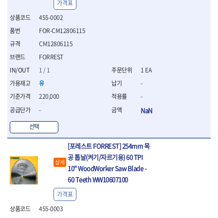
세터
- 콤프레셔
- 토크드라이버핸들
- 오일휠타소켓
가격표
- 각도절단기
- 작업대
STAHLWILLE
STANZANI
- 비트아답타
- 토크드라이버세트
- 레버바
- 플런지쏘
- 물림쇠
455-0002
SWANSON
TEFENPLAST
- 충전드릴용롱소켓
- 토크드라이버
- 호스클램프플라이어
- 블로워
- 측정기
FOR-CM12806115
- 나비볼트소켓
TENGU
THETA -직판오일등
- 토크드라이버블레이드
- 피스톤링컴프레셔
- 밴드쏘
- 디지털습도측정기
- 스파크플러그소켓
- 다이얼토크렌치
THETA-공구함
THETA-드라이버
- 드로우핸들
CM12806115
- 원형톱
- 지그그리퍼시스템
- 비트소켓레일세트
- 토크멀티플라이어
- 판금돌리
THETA-랜턴
THETA-망치
- 해머드릴
- 치즐
FORREST
- 임팩비트소켓
- 토크렌치비트홀다헤드
- 스파크플러그플라이어
- 임팩드라이버
- 치즐세트
THETA-몽키
THETA-소켓비트
1 / 1
1 EA
- 조인트
- 가방/케이스
- 범핑망치
- 로터리해머
- 파팅툴
THETA-스패너
THETA-운반구
- 세미롱임팩소켓
유
-
- 픽업툴
- 라쳇렌치
- 터닝툴세트
절삭공구
THETA-자동몽키
THETA-자석소켓
- 라쳇헤드
- 클립플라이어
- 전동가위
220,000
-
- 할로윙툴
- 홀쏘날
THETA-전동악세서리
THETA-측정
- 임팩아답타
- 허브캡풀러
- 직쏘
- 캘리퍼
- 바이메탈홀쏘날
-
NaN
- 비트홀다
THETA-커터,가위
THETA-핸드카트
- 산소센서소켓
- 멀티커터
- 잭나이프
- 하이스드릴
- 볼L렌치세트
THETA-헤라
THOMAS FLINN
- 클립리무버
선택
- 광택기
- 스코프세트
- 하이스코발트드릴
- L렌치세트
- 자석접시
TOP
TOPTUL
- 앵글그라인더
- 조각세트
- 드릴세트
- 볼L렌치
[포레스트 FORREST] 254mm 목
- 작업용등받이
- 샌딩머신
- 크래프트카버세트
TORMEK
TRACER
- 아바
- L렌치
- 자동차전용공구
공 톱날(켜기/자르기용) 60 TPI
- 밴드쏘
- 말렛스위프
- 반대탭
TSUNESABURO
TUOFU
상세
- 별렌치세트
- 타이어레버
- 콤보세트
10" WoodWorker Saw Blade -
- 목공용망치
- 톱날
TWOCHERRYS
UVEX
- 별렌치
- 스크래퍼
- 충전광택기
60 Teeth WW10607100
- 절단석
대패
VALLORBE
VAUGHAN
- T렌치
- 후크드라이버
- 로터리해머
- 원형톱날
- 스크래퍼
가격표
- T렌치세트
VBW
VESSEL
- 너트그립소켓
- 배터리
- 핸드툴세트
- 접렌치
WALTER
WERA
- 충전기
455-0003
임팩휠너트소켓
- 다이아몬드휠
- 접별렌치