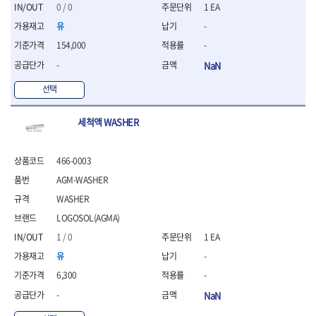
세터
- 콤프레셔
- 토크드라이버핸들
- 오일휠타소켓
- 각도절단기
0 / 0
1 EA
- 작업대
STAHLWILLE
STANZANI
- 비트아답타
- 토크드라이버세트
- 레버바
- 플런지쏘
- 물림쇠
유
-
SWANSON
TEFENPLAST
- 충전드릴용롱소켓
- 토크드라이버
- 호스클램프플라이어
- 블로워
- 측정기
154,000
-
- 나비볼트소켓
TENGU
THETA -직판오일등
- 토크드라이버블레이드
- 피스톤링컴프레셔
- 밴드쏘
- 디지털습도측정기
- 스파크플러그소켓
- 다이얼토크렌치
THETA-공구함
THETA-드라이버
- 드로우핸들
-
NaN
- 원형톱
- 지그그리퍼시스템
- 비트소켓레일세트
- 토크멀티플라이어
- 판금돌리
THETA-랜턴
THETA-망치
- 해머드릴
- 치즐
선택
- 임팩비트소켓
- 토크렌치비트홀다헤드
- 스파크플러그플라이어
- 임팩드라이버
- 치즐세트
THETA-몽키
THETA-소켓비트
- 조인트
- 가방/케이스
- 범핑망치
- 로터리해머
- 파팅툴
THETA-스패너
THETA-운반구
- 세미롱임팩소켓
세척액 WASHER
- 픽업툴
- 라쳇렌치
- 터닝툴세트
절삭공구
THETA-자동몽키
THETA-자석소켓
- 라쳇헤드
- 클립플라이어
- 전동가위
- 할로윙툴
- 홀쏘날
THETA-전동악세서리
THETA-측정
- 임팩아답타
- 허브캡풀러
- 직쏘
- 캘리퍼
- 바이메탈홀쏘날
466-0003
- 비트홀다
THETA-커터,가위
THETA-핸드카트
- 산소센서소켓
- 멀티커터
- 잭나이프
- 하이스드릴
- 볼L렌치세트
AGM-WASHER
THETA-헤라
THOMAS FLINN
- 클립리무버
- 광택기
- 스코프세트
- 하이스코발트드릴
- L렌치세트
- 자석접시
TOP
TOPTUL
- 앵글그라인더
WASHER
- 조각세트
- 드릴세트
- 볼L렌치
- 작업용등받이
- 샌딩머신
- 크래프트카버세트
TORMEK
TRACER
- 아바
LOGOSOL(AGMA)
- L렌치
- 자동차전용공구
- 밴드쏘
- 말렛스위프
- 반대탭
TSUNESABURO
TUOFU
1 / 0
1 EA
- 별렌치세트
- 타이어레버
- 콤보세트
- 목공용망치
- 톱날
TWOCHERRYS
UVEX
- 별렌치
- 스크래퍼
유
-
- 충전광택기
- 절단석
대패
VALLORBE
VAUGHAN
- T렌치
- 후크드라이버
- 로터리해머
6,300
-
- 원형톱날
- 스크래퍼
- T렌치세트
VBW
VESSEL
- 너트그립소켓
- 배터리
- 핸드툴세트
-
NaN
- 접렌치
WALTER
WERA
- 충전기
임팩휠너트소켓
- 다이아몬드휠
- 접별렌치