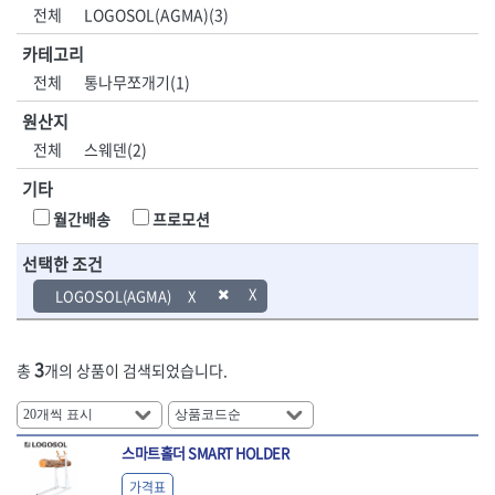
DH신바람
DMT
전체
LOGOSOL(AGMA)(3)
- 육각비트소켓
- 유압전선압착기
산업.안전.웰딩.
목공공구.목공
EIGHT
EISHIN
- 임팩육각비트소켓
- 듀잇밴더
계절
기계
카테고리
EKLIND
ELIPSE
- 별비트소켓
- 마이크로드레인
전체
통나무쪼개기(1)
ENGINEER
EXPERT
- XZN비트소켓
- 마이크로릴
산업, 생활용품
조각도.끌
FASTCAP
FISKARS
- 임팩육각비트
- 시스네이크컴팩
원산지
- 펜
- 평도
- 임팩비트
- 시스네이크미니릴
FLAG
FLEX
- 나사고정제
- 아사도
전체
스웨덴(2)
- 임팩비트홀더
- 시스네이크
FLEXCUT
FORREST
- 배관밀봉제
- 환도
- 유니버셜조인트
- 배관검사용모니터
기타
GIANTLOK
HALDER
- 윤활방청제
- 심환도
- 아답타
- 내시경카메라
- 선글라스, 고글
- 곡환도
HAZET
HIOKI
월간배송
프로모션
- 연결대
- 라인송신기
- 설치형가림막
- 삼각도
HIT
IR
- 임팩연결대
- 탐지용수신기
- 블로워
- 곡아사도
선택한 조건
IRWIN
ISOTOOL
- 볼연결대
- 콤비네이션청소기
- 전선릴
- 곡삼각도
JOKARI
KAKURI
LOGOSOL(AGMA)
- 볼연결대세트
- 수동스피너
- 연장선
- 조각도
- 라쳇핸들
- 프렉스샤프트
Katimax
KAWASA
- 마카
- 대형평도
- 퀵릴리스라쳇핸들
- 액세서리
KBS
KHEIRON
- 매직
- 조각도세트
- 플렉시블라쳇핸들
- 전동드럼머신
3
총
개의 상품이 검색되었습니다.
KLEIN
KNIPEX
- 작업등
- D형조각도
- 단축라쳇핸들
- 스프링청소기
- 케이블타이
- 카빙나이프
KOKEN
KOMELON
- 라쳇아답터
- 고압파이프세척기
- 스피커
- 나이프
측정공구.절삭
자동차공구.장
KTC
KUKEN
- 수동복스대
- 건/습식 청소기
- 스코프
공구
비
안전용품
LENOX(사입)
LENOX(수입)
스마트홀더 SMART HOLDER
- 스핀드라이버
- 청소기악세서리
- 손도끼
- 안전안경
LIENIELSEN
LOCTITE
- 소켓레일세트
- 체인파이프렌치
가격표
- 목공용끌