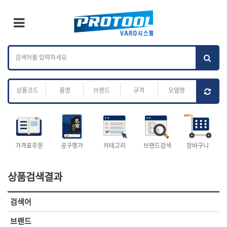
×
Ri
×
Toggle Menu
카테고리 검색
브랜드 검색
To
작업공구.종합
배관.전동.에어.
가나다
ABC
M
공구
운반
전체
ㄱ
ㄴ
ㄷ
ㄹ
ㅁ
ㅂ
ㅅ
ㅇ
ㅈ
소켓,렌치,드라이버
배관공구.장비
ㅊ
ㅋ
ㅌ
ㅍ
ㅎ
- 소켓
- 파이프렌치
- 롱소켓
- 스트랩락파이프핸들
- 세미롱소켓
- 파이프커터
전체
- 엑스트라롱소켓
- 튜빙커터
- 임팩소켓
- 리머
1-DAY
ABC
가격표주문
공구명가
카테고리
브랜드검색
장바구니
- 임팩세미롱소켓
- 밴더
ACE POWER
Armor Tool, LLC
- 임팩롱소켓
- 동파이프확관기
AURIOU
Benchcrafted
- 유니버셜소켓
- 파이프나사산가공기
상품검색결과
BHS(영창망치)
BTK
- 별소켓
- 오스타세트
CHANNELLOCK
CMO
- 롱별소켓
- 파이프가공기
검색어
- 임팩별소켓
- 바이스
CMT
CP
- 임팩롱별소켓
- 파이프스탠드
CROWN
DEWIT
브랜드
- 비트소켓
- 파이프바이스