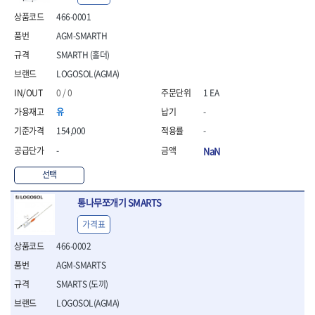
- 안전고글
측정도구
자동차용장비
- 롱소켓레일세트
- 동파이프커터
LOGOSOL(AGMA)
LONCIN
- 목공용끌세트
466-0001
- 방진마스크
- 자
- 타이어탈착기
- 육각비트소켓레일세트
- 플라스틱파이프커터
MACHAN
MAFELL
- 나무상자케이스
- 방독마스크
- 줄자
- 타이어휠발란스
- 소켓세트
- 디버러
AGM-SMARTH
MARTOR
MAYHEW
- 버니셔
- 보호복
- 컴퍼스
- 판금작기세트
- 스터드풀러
- 동파이프확관기세트
SMARTH (홀더)
- 끌
MCC
MEGA
- 장갑
- 분도기
- 리프트
- 너트트위스터
- 전동오스타세트
- 가우지
LOGOSOL(AGMA)
MORSE
NANIWA
- 낙하방지코드
- 수평기
- 판금계측자
- 볼트트위스터
- 배관내시경
- 조각칼
- 무릎 보호대
NICHOLSON
Norton
- 테파게이지
- 핸드훅크
0 / 0
1 EA
- 탭홀더
- 배관청소기
- 끌세트
- 레이저메타
- 엔진홀드
OLSON
OSEIN
- 다이홀더
- 하수구청소기
전기.계절상품
유
-
- 대패
- 기타 측정도구
- 코끼리잭
- T형소켓렌치
- 오거
PB
PFEIL
- 열풍기
- 톱
154,000
-
- 검전테스터
- 가래지잭
- 옵셋라쳇렌치
- 커터
- 히터
PICA
PICARD
- 대패날
-
NaN
- 라쳇렌치세트
- 스프링헤드
- 충전식분무기
토크렌치
자동차용공구
PROXXON
RICHMOND
- 미니터닝세트
- 임팩드라이버
- PVC커터
- 선풍기
- 토크렌치바디
- 플레어너트소켓
선택
- 포스너비트
RIDGID
ROBERTSORBY
- 임팩드라이버세트
- 기타 악세사리
- 용접기
- 토크렌치
- 인젝터스페셜소켓
- 악세사리
ROTARY LIFT
ROTHENBERGER
- 비트라쳇핸들
- 콤프레샤
- LED충전식작업등
- 디지탈토크렌치
- 드레인플러그소켓
통나무쪼개기 SMARTS
- 클로스샌딩롤
RUBI
RUKO
- 비트
- LED램프
- 토크렌치라쳇헤드
- 벨트텐션풀리렌치
전동.충전공구
- 스프레이건
가격표
RYOBI
S.Djarv Hantverk AB
- 파워비트
- 예초기
- 토크렌치스패너헤드
- 리무버
- 드릴
- 작업용톱
- 양용드라이버비트
SCANGRIP
Scanprobe
- 라디에이터
- 토크렌치링헤드
- 드래그링크소켓
466-0002
- 드라이버
- 송곳
- 파워비트세트
- 심지난로
- 토크아답타
SENCI
SHINANO
- 록너트버스터
- 임팩렌치
- 각끌
AGM-SMARTS
- 너트세터
- 온수 히터
- 크로우풋
- 토션바
SHOPVAC
SICE
- 샌더
- 측정자
SMARTS (도끼)
- 마그네틱너트세터
- 열선
- 토크테스터기
- 임팩뒤바퀴휠너트소켓
- 앵글그라인더
- 클립
SKIL
SMOOS
- 슬라이딩마그네틱너트
- 정온선
LOGOSOL(AGMA)
- 비디오스코프
- 반사경
- 컷쏘
- 컴파스
SOURCE
SPARTAN