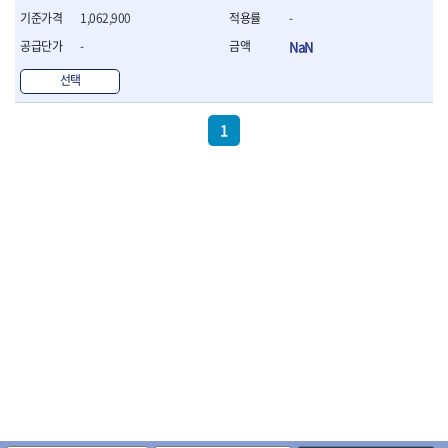
- 조절식렌치
1,062,900
-
- 볼트세터
- 너트드라이버
-
NaN
- 자화기
선택
- 레이저팁 드라이버
- 라쳇렌치
- 임팩엑스트라롱소켓
1
- 파워렌치
- 드릴척아답타
- 조인트플러그소켓
- 옵셋렌치
- 파워렌치
- 소켓홀더
- 클라이밍비트
- 토크아답타
- 비트소켓세트
- 포지비트
- 일자비트
- 임팩별비트
- 임팩일자비트
- 임팩포지비트
- 임팩십자비트