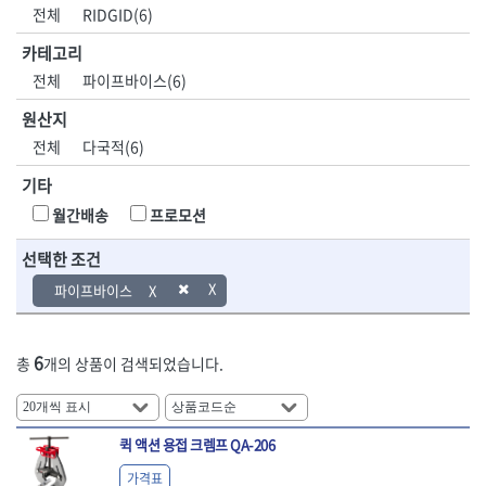
DH신바람
DMT
전체
RIDGID(6)
- 육각비트소켓
- 유압전선압착기
산업.안전.웰딩.
목공공구.목공
EIGHT
EISHIN
- 임팩육각비트소켓
- 듀잇밴더
계절
기계
카테고리
EKLIND
ELIPSE
- 별비트소켓
- 마이크로드레인
전체
파이프바이스(6)
ENGINEER
EXPERT
- XZN비트소켓
- 마이크로릴
산업, 생활용품
조각도.끌
FASTCAP
FISKARS
- 임팩육각비트
- 시스네이크컴팩
원산지
- 펜
- 평도
- 임팩비트
- 시스네이크미니릴
FLAG
FLEX
- 나사고정제
- 아사도
전체
다국적(6)
- 임팩비트홀더
- 시스네이크
FLEXCUT
FORREST
- 배관밀봉제
- 환도
- 유니버셜조인트
- 배관검사용모니터
기타
GIANTLOK
HALDER
- 윤활방청제
- 심환도
- 아답타
- 내시경카메라
- 선글라스, 고글
- 곡환도
HAZET
HIOKI
월간배송
프로모션
- 연결대
- 라인송신기
- 설치형가림막
- 삼각도
HIT
IR
- 임팩연결대
- 탐지용수신기
- 블로워
- 곡아사도
선택한 조건
IRWIN
ISOTOOL
- 볼연결대
- 콤비네이션청소기
- 전선릴
- 곡삼각도
JOKARI
KAKURI
파이프바이스
- 볼연결대세트
- 수동스피너
- 연장선
- 조각도
- 라쳇핸들
- 프렉스샤프트
Katimax
KAWASA
- 마카
- 대형평도
- 퀵릴리스라쳇핸들
- 액세서리
KBS
KHEIRON
- 매직
- 조각도세트
- 플렉시블라쳇핸들
- 전동드럼머신
6
총
개의 상품이 검색되었습니다.
KLEIN
KNIPEX
- 작업등
- D형조각도
- 단축라쳇핸들
- 스프링청소기
- 케이블타이
- 카빙나이프
KOKEN
KOMELON
- 라쳇아답터
- 고압파이프세척기
- 스피커
- 나이프
측정공구.절삭
자동차공구.장
KTC
KUKEN
- 수동복스대
- 건/습식 청소기
- 스코프
공구
비
안전용품
LENOX(사입)
LENOX(수입)
퀵 액션 용접 크렘프 QA-206
- 스핀드라이버
- 청소기악세서리
- 손도끼
- 안전안경
LIENIELSEN
LOCTITE
- 소켓레일세트
- 체인파이프렌치
가격표
- 목공용끌