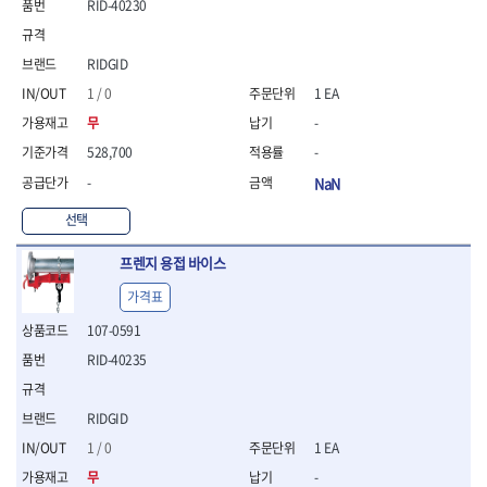
- 통나무쪼개기
RID-40230
- 날교환드라이버세트
- 에어오비탈센더
이젠
이홈
- 전동대패
- 드라이버핸들
- 에어드라이버
일레드
조란
- 가든툴세트
- 비트세트
- 에어다이그라인더
츠노다(TTC)
콰이어트존
RIDGID
- 비트홀다드라이버
- 에어멀티샌더
연마기계
타이거(TIGER)
플렉스-절단석
1 / 0
1 EA
- 비트홀다드라이버세트
- 에어앵글그라인더
- 습식그라인더
협성
황금손
무
-
- 드라이버블레이드
- 에어리베터기
- 건식그라인더
- 비트드라이버
- 타이어압력게이지
- 연마지그
528,700
-
- 별비트
- 에어밸트샌더
- 연마숫돌
-
NaN
- 육각비트
- 에어원형샌더
- 기타 악세사리
- 검전드라이버
- 에어폴리셔
선택
목공기계
- 육각T렌치
- 에어톱
- 루터, 루터테이블
- 전동비트홀다
- 에어펀치
프렌지 용접 바이스
- 샌더폴리셔
- 드라이버비트세트
- 에어스프레이건
가격표
기타목공구
- 옵셋드라이버
- 에어원터치카플러
- 클램프
- 스크래퍼드라이버
- 에어건
107-0591
- 시계드라이버
운반기기
RID-40235
- 정밀드라이버
- 데크트럭
- 기어렌치
- 핸드카트
RIDGID
- 육각복스드라이버
- 운반대차
- 스크류드라이버
1 / 0
1 EA
- 운반가방
- 툴첵플러스
무
-