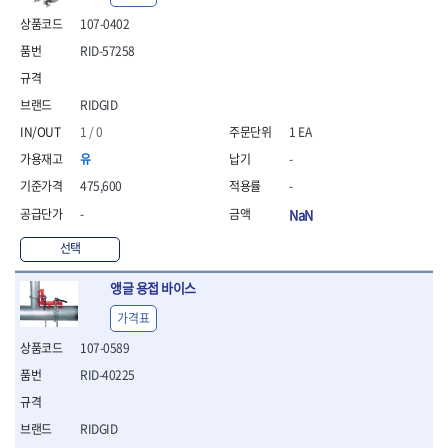
- 안전고글
측정도구
자동차용장비
- 롱소켓레일세트
- 동파이프커터
LOGOSOL(AGMA)
LONCIN
- 목공용끌세트
107-0402
- 방진마스크
- 자
- 타이어탈착기
- 육각비트소켓레일세트
- 플라스틱파이프커터
MACHAN
MAFELL
- 나무상자케이스
- 방독마스크
- 줄자
- 타이어휠발란스
- 소켓세트
- 디버러
RID-57258
MARTOR
MAYHEW
- 버니셔
- 보호복
- 컴퍼스
- 판금작기세트
- 스터드풀러
- 동파이프확관기세트
- 끌
MCC
MEGA
- 장갑
- 분도기
- 리프트
- 너트트위스터
- 전동오스타세트
- 가우지
RIDGID
MORSE
NANIWA
- 낙하방지코드
- 수평기
- 판금계측자
- 볼트트위스터
- 배관내시경
- 조각칼
- 무릎 보호대
NICHOLSON
Norton
- 테파게이지
- 핸드훅크
1 / 0
1 EA
- 탭홀더
- 배관청소기
- 끌세트
- 레이저메타
- 엔진홀드
OLSON
OSEIN
- 다이홀더
- 하수구청소기
전기.계절상품
유
-
- 대패
- 기타 측정도구
- 코끼리잭
- T형소켓렌치
- 오거
PB
PFEIL
- 열풍기
- 톱
475,600
-
- 검전테스터
- 가래지잭
- 옵셋라쳇렌치
- 커터
- 히터
PICA
PICARD
- 대패날
-
NaN
- 라쳇렌치세트
- 스프링헤드
- 충전식분무기
토크렌치
자동차용공구
PROXXON
RICHMOND
- 미니터닝세트
- 임팩드라이버
- PVC커터
- 선풍기
- 토크렌치바디
- 플레어너트소켓
선택
- 포스너비트
RIDGID
ROBERTSORBY
- 임팩드라이버세트
- 기타 악세사리
- 용접기
- 토크렌치
- 인젝터스페셜소켓
- 악세사리
ROTARY LIFT
ROTHENBERGER
- 비트라쳇핸들
- 콤프레샤
- LED충전식작업등
- 디지탈토크렌치
- 드레인플러그소켓
앵글 용접 바이스
- 클로스샌딩롤
RUBI
RUKO
- 비트
- LED램프
- 토크렌치라쳇헤드
- 벨트텐션풀리렌치
전동.충전공구
- 스프레이건
가격표
RYOBI
S.Djarv Hantverk AB
- 파워비트
- 예초기
- 토크렌치스패너헤드
- 리무버
- 드릴
- 작업용톱
- 양용드라이버비트
SCANGRIP
Scanprobe
- 라디에이터
107-0589
- 토크렌치링헤드
- 드래그링크소켓
- 드라이버
- 송곳
- 파워비트세트
- 심지난로
- 토크아답타
SENCI
SHINANO
- 록너트버스터
- 임팩렌치
- 각끌
RID-40225
- 너트세터
- 온수 히터
- 크로우풋
- 토션바
SHOPVAC
SICE
- 샌더
- 측정자
- 마그네틱너트세터
- 열선
- 토크테스터기
- 임팩뒤바퀴휠너트소켓
- 앵글그라인더
- 클립
SKIL
SMOOS
- 슬라이딩마그네틱너트
RIDGID
- 정온선
- 비디오스코프
- 반사경
- 컷쏘
- 컴파스
SOURCE
SPARTAN