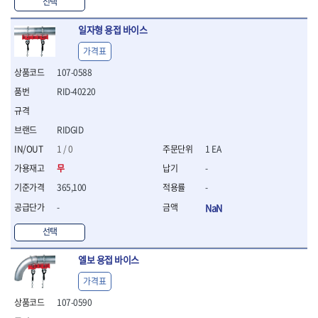
WIHA
WOODCRAFT
- 청소기
선택
- 임팩휠너트소켓
- 테이블쏘
- T별렌치세트
- 오토해머
XCELITE
XPROTOOL-기어렌치
- 원형톱날
- 깃발형별렌치
일자형 용접 바이스
ZETA
ZETA(LED)
전동악세서리
- 샌딩디스크
- 너트T렌치
- 충전드릴용소켓
가격표
ZETA(PVC커터)
ZETA(라디에이터)
- 스크롤쏘날
- 별T렌치
- 전동비트롱소켓
- 숫돌
ZETA(비트셋트)
ZETA(자화기)
- 소켓비트세트
107-0588
- 드릴비트
- 다이아몬드숫돌
- 공구세트
ZETA(커터)
ZONE KING
RID-40220
- 비트세트
- 원형톱날/루터비트
- 드라이버세트
가드맨
게링 HSS
- 드릴척
- 루터비트
- 렌치세트
게링 HSS-CO
나노원
- 육각비트
- 루터비트세트
RIDGID
- 육각드라이버
나이텍스
대건
- 퀵릴리스비트소켓
- 직쏘날
- 드라이버
1 / 0
1 EA
대건케이블
동해
- 전동비트소켓
- 디지털앵글파인더
- 타격드라이버
무
-
- 롱자석소켓
디월트
디월트 인버터 발전기
- 띠톱날
- 양용드라이버
- 소켓아답타
- 모종삽
365,100
-
라이트 세이키
맘모스
- 너트드라이버
- 악세서리
- 갈퀴
- 별드라이버
멜텍
미주산업
-
NaN
- 청소기
- 호미
- 일자드라이버
바람돌이
백마
- 컷쏘날
- 스포크
선택
- 십자드라이버
벡스
북성
- 원형톱날
- 파종기
- 포지드라이버
스팀코리아
아임삭
엘보 용접 바이스
- 홈클리너
- 라운드너트드라이버
에어공구
에버그린
에코파워팩
- 제초기
- 양용드라이버핸들
- 에어라쳇렌치
가격표
에코플로우
엠파이어
- 삽
- 포켓양용드라이버
- 에어임팩렌치
107-0590
- 괭이
우주전열(겨울)
우주전열(여름)
- 드라이버날
- 에어드릴