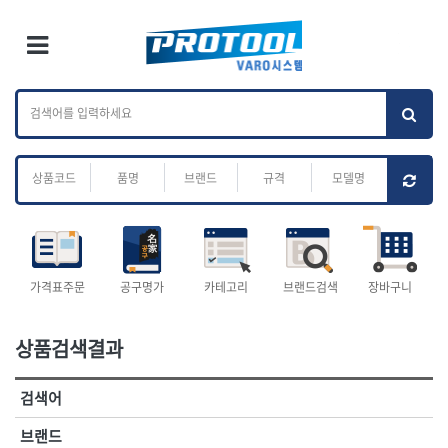
×
Ri
×
Toggle Menu
카테고리 검색
브랜드 검색
To
작업공구.종합
배관.전동.에어.
가나다
ABC
M
공구
운반
전체
ㄱ
ㄴ
ㄷ
ㄹ
ㅁ
ㅂ
ㅅ
ㅇ
ㅈ
소켓,렌치,드라이버
배관공구.장비
ㅊ
ㅋ
ㅌ
ㅍ
ㅎ
- 소켓
- 파이프렌치
- 롱소켓
- 스트랩락파이프핸들
- 세미롱소켓
- 파이프커터
전체
- 엑스트라롱소켓
- 튜빙커터
- 임팩소켓
- 리머
1-DAY
ABC
가격표주문
공구명가
카테고리
브랜드검색
장바구니
- 임팩세미롱소켓
- 밴더
ACE POWER
Armor Tool, LLC
- 임팩롱소켓
- 동파이프확관기
AURIOU
Benchcrafted
- 유니버셜소켓
- 파이프나사산가공기
상품검색결과
BHS(영창망치)
BTK
- 별소켓
- 오스타세트
CHANNELLOCK
CMO
- 롱별소켓
- 파이프가공기
검색어
- 임팩별소켓
- 바이스
CMT
CP
- 임팩롱별소켓
- 파이프스탠드
CROWN
DEWIT
브랜드
- 비트소켓
- 파이프바이스