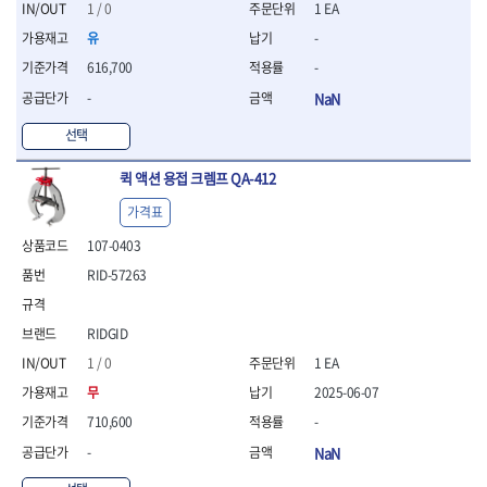
세터
- 콤프레셔
- 토크드라이버핸들
- 오일휠타소켓
1 / 0
1 EA
- 각도절단기
- 작업대
STAHLWILLE
STANZANI
- 비트아답타
- 토크드라이버세트
- 레버바
- 플런지쏘
- 물림쇠
유
-
SWANSON
TEFENPLAST
- 충전드릴용롱소켓
- 토크드라이버
- 호스클램프플라이어
- 블로워
- 측정기
616,700
-
- 나비볼트소켓
TENGU
THETA -직판오일등
- 토크드라이버블레이드
- 피스톤링컴프레셔
- 밴드쏘
- 디지털습도측정기
- 스파크플러그소켓
- 다이얼토크렌치
THETA-공구함
THETA-드라이버
- 드로우핸들
-
NaN
- 원형톱
- 지그그리퍼시스템
- 비트소켓레일세트
- 토크멀티플라이어
- 판금돌리
THETA-랜턴
THETA-망치
- 해머드릴
- 치즐
선택
- 임팩비트소켓
- 토크렌치비트홀다헤드
- 스파크플러그플라이어
- 임팩드라이버
- 치즐세트
THETA-몽키
THETA-소켓비트
- 조인트
- 가방/케이스
- 범핑망치
- 로터리해머
- 파팅툴
THETA-스패너
THETA-운반구
퀵 액션 용접 크렘프 QA-412
- 세미롱임팩소켓
- 픽업툴
- 라쳇렌치
- 터닝툴세트
절삭공구
THETA-자동몽키
THETA-자석소켓
- 라쳇헤드
- 클립플라이어
가격표
- 전동가위
- 할로윙툴
- 홀쏘날
THETA-전동악세서리
THETA-측정
- 임팩아답타
- 허브캡풀러
- 직쏘
- 캘리퍼
- 바이메탈홀쏘날
107-0403
- 비트홀다
THETA-커터,가위
THETA-핸드카트
- 산소센서소켓
- 멀티커터
- 잭나이프
- 하이스드릴
RID-57263
- 볼L렌치세트
THETA-헤라
THOMAS FLINN
- 클립리무버
- 광택기
- 스코프세트
- 하이스코발트드릴
- L렌치세트
- 자석접시
TOP
TOPTUL
- 앵글그라인더
- 조각세트
- 드릴세트
- 볼L렌치
- 작업용등받이
- 샌딩머신
- 크래프트카버세트
TORMEK
TRACER
- 아바
RIDGID
- L렌치
- 자동차전용공구
- 밴드쏘
- 말렛스위프
- 반대탭
TSUNESABURO
TUOFU
1 / 0
1 EA
- 별렌치세트
- 타이어레버
- 콤보세트
- 목공용망치
- 톱날
TWOCHERRYS
UVEX
- 별렌치
무
2025-06-07
- 스크래퍼
- 충전광택기
- 절단석
대패
VALLORBE
VAUGHAN
- T렌치
- 후크드라이버
- 로터리해머
710,600
-
- 원형톱날
- 스크래퍼
- T렌치세트
VBW
VESSEL
- 너트그립소켓
- 배터리
-
NaN
- 핸드툴세트
- 접렌치
WALTER
WERA
- 충전기
임팩휠너트소켓
- 다이아몬드휠
- 접별렌치