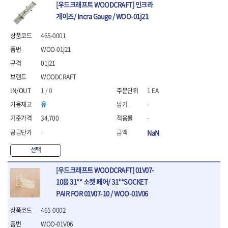
- 안전고글
측정도구
자동차용장비
- 롱소켓레일세트
- 동파이프커터
[우드크래프트 WOODCRAFT] 인크라
LOGOSOL(AGMA)
LONCIN
- 목공용끌세트
- 방진마스크
- 자
- 타이어탈착기
- 육각비트소켓레일세트
- 플라스틱파이프커터
게이즈/ Incra Gauge / WOO-01j21
MACHAN
MAFELL
- 나무상자케이스
- 방독마스크
- 줄자
- 타이어휠발란스
- 소켓세트
- 디버러
MARTOR
MAYHEW
- 버니셔
- 보호복
- 컴퍼스
- 판금작기세트
465-0001
- 스터드풀러
- 동파이프확관기세트
- 끌
MCC
MEGA
- 장갑
- 분도기
- 리프트
- 너트트위스터
- 전동오스타세트
WOO-01j21
- 가우지
MORSE
NANIWA
- 낙하방지코드
- 수평기
- 판금계측자
- 볼트트위스터
- 배관내시경
- 조각칼
01j21
- 무릎 보호대
NICHOLSON
Norton
- 테파게이지
- 핸드훅크
- 탭홀더
- 배관청소기
- 끌세트
WOODCRAFT
- 레이저메타
- 엔진홀드
OLSON
OSEIN
- 다이홀더
- 하수구청소기
전기.계절상품
- 대패
- 기타 측정도구
- 코끼리잭
- T형소켓렌치
- 오거
PB
PFEIL
1 / 0
1 EA
- 열풍기
- 톱
- 검전테스터
- 가래지잭
- 옵셋라쳇렌치
- 커터
- 히터
PICA
PICARD
유
-
- 대패날
- 라쳇렌치세트
- 스프링헤드
- 충전식분무기
토크렌치
자동차용공구
PROXXON
RICHMOND
- 미니터닝세트
34,700
-
- 임팩드라이버
- PVC커터
- 선풍기
- 토크렌치바디
- 플레어너트소켓
- 포스너비트
RIDGID
ROBERTSORBY
-
NaN
- 임팩드라이버세트
- 기타 악세사리
- 용접기
- 토크렌치
- 인젝터스페셜소켓
- 악세사리
ROTARY LIFT
ROTHENBERGER
- 비트라쳇핸들
- 콤프레샤
- LED충전식작업등
- 디지탈토크렌치
- 드레인플러그소켓
- 클로스샌딩롤
선택
RUBI
RUKO
- 비트
- LED램프
- 토크렌치라쳇헤드
- 벨트텐션풀리렌치
전동.충전공구
- 스프레이건
RYOBI
S.Djarv Hantverk AB
- 파워비트
- 예초기
- 토크렌치스패너헤드
- 리무버
- 드릴
- 작업용톱
[우드크래프트 WOODCRAFT] 01V07-
- 양용드라이버비트
SCANGRIP
Scanprobe
- 라디에이터
- 토크렌치링헤드
- 드래그링크소켓
- 드라이버
- 송곳
10용 31** 소켓 페어/ 31**SOCKET
- 파워비트세트
- 심지난로
- 토크아답타
SENCI
SHINANO
- 록너트버스터
- 임팩렌치
- 각끌
PAIR FOR 01V07-10 / WOO-01V06
- 너트세터
- 온수 히터
- 크로우풋
- 토션바
SHOPVAC
SICE
- 샌더
- 측정자
- 마그네틱너트세터
- 열선
- 토크테스터기
- 임팩뒤바퀴휠너트소켓
465-0002
- 앵글그라인더
- 클립
SKIL
SMOOS
- 슬라이딩마그네틱너트
- 정온선
- 비디오스코프
- 반사경
- 컷쏘
- 컴파스
WOO-01V06
SOURCE
SPARTAN