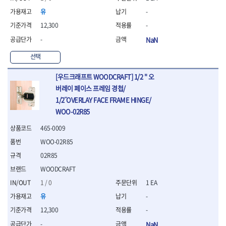
- 십자비트
유
-
- 임팩별비트소켓
12,300
-
- 임팩XZN비트소켓
-
NaN
- 십자비트소켓
- 일자비트소켓
선택
- XZN비트
- 임팩XZN비트
[우드크래프트 WOODCRAFT] 1/2 " 오
- 라쳇핸들세트
버레이 페이스 프레임 경첩/
- 사각비트
1/2˝OVERLAY FACE FRAME HINGE/
- 토크드라이버
WOO-02R85
- 포지비트소켓
- 임팩포지비트소켓
465-0009
플라이어,몽키,스패너
WOO-02R85
- 뻰치
02R85
- 편구스패너
WOODCRAFT
- 플라이어
- 니퍼
1 / 0
1 EA
- 롱노우즈
유
-
- 스냅링플라이어
12,300
-
- 그룹조인트플라이어
- 케이블커터
-
NaN