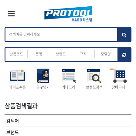
×
Ri
×
Toggle Menu
카테고리 검색
브랜드 검색
To
작업공구.종합
배관.전동.에어.
가나다
ABC
M
공구
운반
전체
ㄱ
ㄴ
ㄷ
ㄹ
ㅁ
ㅂ
ㅅ
ㅇ
ㅈ
소켓,렌치,드라이버
배관공구.장비
ㅊ
ㅋ
ㅌ
ㅍ
ㅎ
- 소켓
- 파이프렌치
- 롱소켓
- 스트랩락파이프핸들
- 세미롱소켓
- 파이프커터
전체
- 엑스트라롱소켓
- 튜빙커터
- 임팩소켓
- 리머
1-DAY
ABC
가격표주문
공구명가
카테고리
브랜드검색
장바구니
- 임팩세미롱소켓
- 밴더
ACE POWER
Armor Tool, LLC
- 임팩롱소켓
- 동파이프확관기
AURIOU
Benchcrafted
- 유니버셜소켓
- 파이프나사산가공기
상품검색결과
BHS(영창망치)
BTK
- 별소켓
- 오스타세트
CHANNELLOCK
CMO
- 롱별소켓
- 파이프가공기
검색어
- 임팩별소켓
- 바이스
CMT
CP
- 임팩롱별소켓
- 파이프스탠드
CROWN
DEWIT
브랜드
- 비트소켓
- 파이프바이스