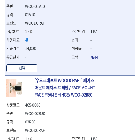
- 조절식렌치
WOO-01V10
- 볼트세터
- 너트드라이버
01V10
- 자화기
WOODCRAFT
- 레이저팁 드라이버
1 / 0
1 EA
- 라쳇렌치
- 임팩엑스트라롱소켓
유
-
- 파워렌치
14,000
-
- 드릴척아답타
-
NaN
- 조인트플러그소켓
- 옵셋렌치
선택
- 파워렌치
- 소켓홀더
[우드크래프트 WOODCRAFT] 페이스
- 클라이밍비트
마운트 페이스 프레임 / FACE MOUNT
- 토크아답타
FACE FRAME HINGE/ WOO-02R80
- 비트소켓세트
465-0008
- 포지비트
- 일자비트
WOO-02R80
- 임팩별비트
02R80
- 임팩일자비트
WOODCRAFT
- 임팩포지비트
- 임팩십자비트
1 / 0
1 EA