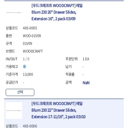
- 통나무쪼개기
- 날교환드라이버세트
- 에어오비탈센더
이젠
이홈
[우드크래프트 WOODCRAFT] 레일
- 전동대패
- 드라이버핸들
- 에어드라이버
일레드
조란
Blum 230 20" Drawer Slides,
- 가든툴세트
- 비트세트
- 에어다이그라인더
츠노다(TTC)
콰이어트존
Extension 16", 2 pack 01V09
- 비트홀다드라이버
- 에어멀티샌더
연마기계
타이거(TIGER)
플렉스-절단석
- 비트홀다드라이버세트
- 에어앵글그라인더
- 습식그라인더
465-0005
협성
황금손
- 드라이버블레이드
- 에어리베터기
- 건식그라인더
WOO-01V09
- 비트드라이버
- 타이어압력게이지
- 연마지그
01V09
- 별비트
- 에어밸트샌더
- 연마숫돌
- 육각비트
- 에어원형샌더
- 기타 악세사리
WOODCRAFT
- 검전드라이버
- 에어폴리셔
1 / 0
1 EA
목공기계
- 육각T렌치
- 에어톱
- 루터, 루터테이블
유
-
- 전동비트홀다
- 에어펀치
- 샌더폴리셔
13,000
-
- 드라이버비트세트
- 에어스프레이건
기타목공구
- 옵셋드라이버
- 에어원터치카플러
-
NaN
- 클램프
- 스크래퍼드라이버
- 에어건
선택
- 시계드라이버
운반기기
- 정밀드라이버
- 데크트럭
[우드크래프트 WOODCRAFT] 레일
- 기어렌치
- 핸드카트
Blum 230 22" Drawer Slides,
- 육각복스드라이버
- 운반대차
Extension 17-11/16", 2 pack 01V10
- 스크류드라이버
- 운반가방
- 툴첵플러스
465-0006