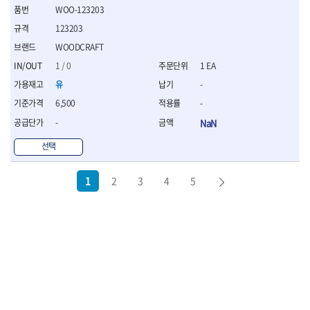
WOO-123203
123203
WOODCRAFT
1 / 0
1 EA
유
-
6,500
-
-
NaN
선택
1
2
3
4
5