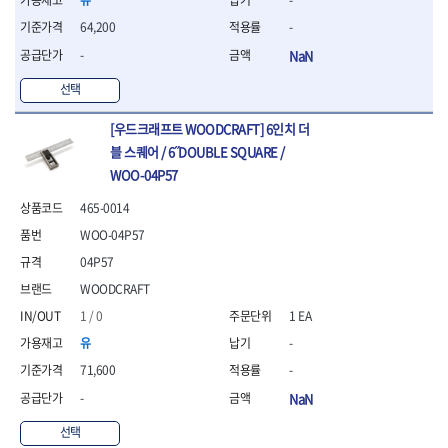
- 절연펜치
- 절연니퍼
64,200
-
- 절연가위
-
NaN
- 절연비트
- 절연드라이버교체날
선택
- 절연공구세트
- 절연라쳇렌치
[우드크래프트 WOODCRAFT] 6인치 더
- 절연라쳇렌치세트
블 스퀘어 / 6˝DOUBLE SQUARE /
- 절연볼트커터
WOO-04P57
- 절연아답타
465-0014
- 절연펀치
- 기타
WOO-04P57
- 방폭연결대
04P57
- 방폭옵셋렌치
WOODCRAFT
- 방폭니퍼
1 / 0
1 EA
- 방폭펜치
- 방폭플라이어
유
-
- 방폭가위
71,600
-
- 방폭렌치
-
NaN
- 방폭스패너
- 방폭비트소켓
선택
- 방폭아답타