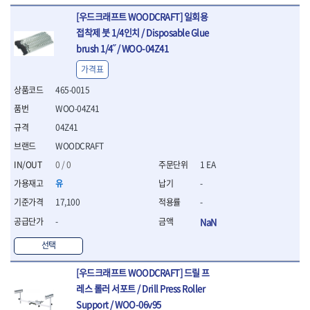
- 방폭T렌치
[우드크래프트 WOODCRAFT] 일회용
- 방폭드라이버
접착제 붓 1/4인치 / Disposable Glue
- 방폭펀치
brush 1/4˝ / WOO-04Z41
- 절연포지비트소켓
가격표
철공공구
- 볼트커터
465-0015
- 핸드볼트커터
WOO-04Z41
- 항공가위
04Z41
- 클램프
WOODCRAFT
- 망치
- 빠루망치
0 / 0
1 EA
- 볼핀망치
유
-
- 함마망치
17,100
-
- 도끼
- 망치헤드
-
NaN
- 판금망치
선택
- 나일론무반동망치
- 플라스틱망치
[우드크래프트 WOODCRAFT] 드릴 프
- 고무망치
레스 롤러 서포트 / Drill Press Roller
- 핀펀치
Support / WOO-06v95
- 센타펀치