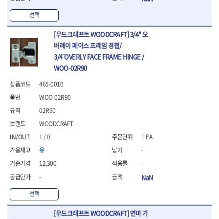
- 니퍼 외
선택
- 바이스플라이어
- 옵셋렌치
[우드크래프트 WOODCRAFT] 3/4" 오
- 공구함세트
버레이 페이스 프레임 경첩/
- 콤비네이션렌치
3/4˝OVERLY FACE FRAME HINGE /
- 양구스패너
WOO-02R90
- 라쳇콤비네이션렌치
- 라쳇옵셋렌치
465-0010
- 콤비네이션렌치세트
WOO-02R90
- 플레어너트렌치
- 양구스패너세트
02R90
- 옵셋렌치세트
WOODCRAFT
- 라쳇콤비네이션렌치세
1 / 0
1 EA
트
유
-
- 몽키스패너
- 라쳇콤비네이션세트
12,300
-
- 라쳇렌치
-
NaN
- 함마렌치
- 멀티플라이어
선택
- 미니라쳇세트
[우드크래프트 WOODCRAFT] 연마 가
- 기타