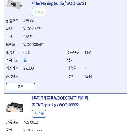
- 라쳇 드라이버
이드/ Honing Guide / WOO-03A21
- 라쳇스패너
가격표
- 스피드렌치
465-0011
- 모터렌치
- 함마스패너
WOO-03A21
절연.전설.방폭공구
03A21
- 절연옵셋렌치
WOODCRAFT
- 절연연결대
0 / 0
1 EA
- 절연드라이버
- 절연스패너
유
-
- 절연T렌치
27,300
-
- 절연소켓
-
NaN
- 절연별소켓
- 절연별비트소켓
선택
- 절연육각비트소켓
- 절연라쳇핸들
[우드크래프트 WOODCRAFT] 테이퍼
- 절연렌치
지그/ Taper Jig / WOO-03R22
- 절연토크렌치
가격표
- 절연콤비네이션렌치
- 절연링렌치
465-0012
- 절연플라이어
WOO-03R22