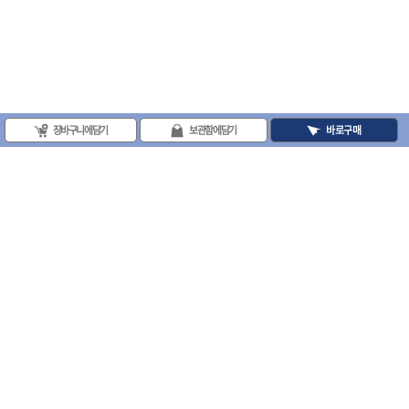
장바구니에 담기
보관함에 담기
바로구매
(주)프로툴 / 송치영
사업자등록번호 : 202-81-42885 통신판매업신고번호 : 제 2008-서울금천-0251호
(주)프로툴 서울특별시 시흥대로 481 (독산동) 프로툴빌딩
2021 VARO - ALL RIGHTS RESERVED. ( 사전 동의 없이 VARO 사이트의 일체 정
보, 컨텐츠 및 UI등을 무단 사용할 수 없습니다. )