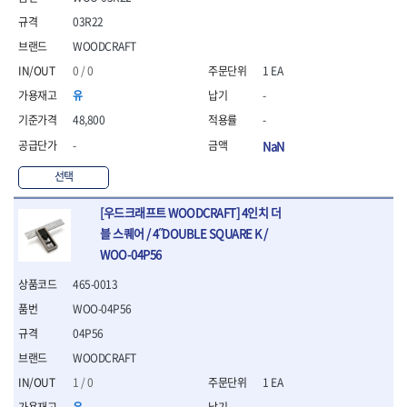
- 절연전공칼
03R22
- 절연안전모
- 절연매트
WOODCRAFT
- 방폭소켓
0 / 0
1 EA
- 방폭라쳇핸들
유
-
- 방폭콤비네이션렌치
48,800
-
- 방폭함마스패너
- 절연일자드라이버
-
NaN
- 절연별드라이버
선택
- 절연드라이버세트
- 스트리퍼
[우드크래프트 WOODCRAFT] 4인치 더
- 라쳇케이블커터
블 스퀘어 / 4˝DOUBLE SQUARE K /
- 자동스트리퍼
WOO-04P56
- 케이블스트리퍼
- 압착기
465-0013
- 핀셋
WOO-04P56
- 절연공구세트
- 절연비트홀다
04P56
- 절연비트홀다드라이버
WOODCRAFT
- 방폭망치
1 / 0
1 EA
- 절연L렌치
유
-