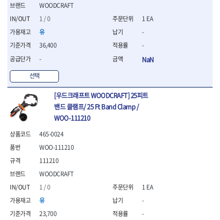
연마용품
WOODCRAFT
- 조줄
1 / 0
1 EA
- 철공용줄
- 목공용줄
유
-
- 조줄세트
36,400
-
- 판금줄홀더
-
NaN
- 줄
선택
공구함.공구집
- 공구함
[우드크래프트 WOODCRAFT] 25피트
- 탑체스터
밴드 클램프/ 25 Ft Band Clamp /
- 플라스틱이동공구함
WOO-111210
- 공구통
- 기타공구
465-0024
- 공구가방
WOO-111210
기타 작업공구
111210
- 헤라
- 케이스
WOODCRAFT
- 수리키트
1 / 0
1 EA
- 고정링/링
유
-
- 핀
23,700
-