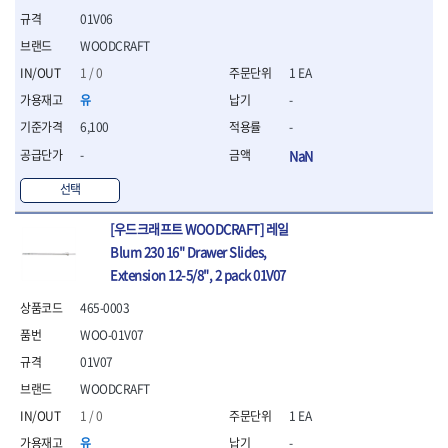
세터
- 콤프레셔
- 토크드라이버핸들
- 오일휠타소켓
- 각도절단기
- 작업대
STAHLWILLE
STANZANI
01V06
- 비트아답타
- 토크드라이버세트
- 레버바
- 플런지쏘
- 물림쇠
SWANSON
TEFENPLAST
- 충전드릴용롱소켓
WOODCRAFT
- 토크드라이버
- 호스클램프플라이어
- 블로워
- 측정기
- 나비볼트소켓
TENGU
THETA -직판오일등
- 토크드라이버블레이드
- 피스톤링컴프레셔
- 밴드쏘
1 / 0
1 EA
- 디지털습도측정기
- 스파크플러그소켓
- 다이얼토크렌치
THETA-공구함
THETA-드라이버
- 드로우핸들
- 원형톱
- 지그그리퍼시스템
유
-
- 비트소켓레일세트
- 토크멀티플라이어
- 판금돌리
THETA-랜턴
THETA-망치
- 해머드릴
- 치즐
6,100
-
- 임팩비트소켓
- 토크렌치비트홀다헤드
- 스파크플러그플라이어
- 임팩드라이버
- 치즐세트
THETA-몽키
THETA-소켓비트
- 조인트
- 가방/케이스
- 범핑망치
-
NaN
- 로터리해머
- 파팅툴
THETA-스패너
THETA-운반구
- 세미롱임팩소켓
- 픽업툴
- 라쳇렌치
- 터닝툴세트
절삭공구
THETA-자동몽키
THETA-자석소켓
선택
- 라쳇헤드
- 클립플라이어
- 전동가위
- 할로윙툴
- 홀쏘날
THETA-전동악세서리
THETA-측정
- 임팩아답타
- 허브캡풀러
- 직쏘
- 캘리퍼
- 바이메탈홀쏘날
[우드크래프트 WOODCRAFT] 레일
- 비트홀다
THETA-커터,가위
THETA-핸드카트
- 산소센서소켓
- 멀티커터
- 잭나이프
- 하이스드릴
Blum 230 16" Drawer Slides,
- 볼L렌치세트
THETA-헤라
THOMAS FLINN
- 클립리무버
- 광택기
- 스코프세트
- 하이스코발트드릴
Extension 12-5/8", 2 pack 01V07
- L렌치세트
- 자석접시
TOP
TOPTUL
- 앵글그라인더
- 조각세트
- 드릴세트
- 볼L렌치
- 작업용등받이
- 샌딩머신
- 크래프트카버세트
TORMEK
TRACER
- 아바
465-0003
- L렌치
- 자동차전용공구
- 밴드쏘
- 말렛스위프
- 반대탭
TSUNESABURO
TUOFU
WOO-01V07
- 별렌치세트
- 타이어레버
- 콤보세트
- 목공용망치
- 톱날
TWOCHERRYS
UVEX
- 별렌치
01V07
- 스크래퍼
- 충전광택기
- 절단석
대패
VALLORBE
VAUGHAN
- T렌치
- 후크드라이버
- 로터리해머
WOODCRAFT
- 원형톱날
- 스크래퍼
- T렌치세트
VBW
VESSEL
- 너트그립소켓
- 배터리
1 / 0
1 EA
- 핸드툴세트
- 접렌치
WALTER
WERA
- 충전기
임팩휠너트소켓
- 다이아몬드휠
- 접별렌치
유
-