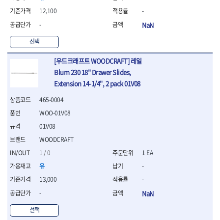
WIHA
WOODCRAFT
- 청소기
- 임팩휠너트소켓
- 테이블쏘
- T별렌치세트
12,100
-
- 오토해머
XCELITE
XPROTOOL-기어렌치
- 원형톱날
- 깃발형별렌치
ZETA
ZETA(LED)
-
NaN
전동악세서리
- 샌딩디스크
- 너트T렌치
- 충전드릴용소켓
ZETA(PVC커터)
ZETA(라디에이터)
- 스크롤쏘날
- 별T렌치
선택
- 전동비트롱소켓
- 숫돌
ZETA(비트셋트)
ZETA(자화기)
- 소켓비트세트
- 드릴비트
- 다이아몬드숫돌
- 공구세트
ZETA(커터)
ZONE KING
[우드크래프트 WOODCRAFT] 레일
- 비트세트
- 원형톱날/루터비트
- 드라이버세트
가드맨
게링 HSS
Blum 230 18" Drawer Slides,
- 드릴척
- 루터비트
- 렌치세트
Extension 14-1/4", 2 pack 01V08
게링 HSS-CO
나노원
- 육각비트
- 루터비트세트
- 육각드라이버
나이텍스
대건
- 퀵릴리스비트소켓
- 직쏘날
465-0004
- 드라이버
대건케이블
동해
- 전동비트소켓
- 디지털앵글파인더
- 타격드라이버
WOO-01V08
- 롱자석소켓
디월트
디월트 인버터 발전기
- 띠톱날
- 양용드라이버
01V08
- 소켓아답타
- 모종삽
라이트 세이키
맘모스
- 너트드라이버
- 악세서리
- 갈퀴
WOODCRAFT
- 별드라이버
멜텍
미주산업
- 청소기
- 호미
- 일자드라이버
1 / 0
1 EA
바람돌이
백마
- 컷쏘날
- 스포크
- 십자드라이버
벡스
북성
유
-
- 원형톱날
- 파종기
- 포지드라이버
스팀코리아
아임삭
13,000
-
- 홈클리너
- 라운드너트드라이버
에어공구
에버그린
에코파워팩
- 제초기
-
NaN
- 양용드라이버핸들
- 에어라쳇렌치
에코플로우
엠파이어
- 삽
- 포켓양용드라이버
- 에어임팩렌치
선택
- 괭이
우주전열(겨울)
우주전열(여름)
- 드라이버날
- 에어드릴