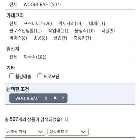
DH신바람
DMT
전체
WOODCRAFT(507)
- 육각비트소켓
- 유압전선압착기
산업.안전.웰딩.
목공공구.목공
EIGHT
EISHIN
- 임팩육각비트소켓
- 듀잇밴더
계절
기계
카테고리
EKLIND
ELIPSE
- 별비트소켓
- 마이크로드레인
전체
포스너비트(26)
악세사리(24)
대패(11)
ENGINEER
EXPERT
- XZN비트소켓
- 마이크로릴
산업, 생활용품
조각도.끌
클로스샌딩롤(11)
작업대(11)
물림쇠(10)
각끌(9)
FASTCAP
FISKARS
- 임팩육각비트
- 시스네이크컴팩
- 펜
- 평도
바이스(8)
송곳(8)
클립(7)
측정기(7)
- 임팩비트
- 시스네이크미니릴
FLAG
FLEX
- 나사고정제
- 아사도
- 임팩비트홀더
- 시스네이크
FLEXCUT
FORREST
- 배관밀봉제
- 환도
원산지
- 유니버셜조인트
- 배관검사용모니터
GIANTLOK
HALDER
- 윤활방청제
- 심환도
전체
다국적(182)
- 아답타
- 내시경카메라
- 선글라스, 고글
- 곡환도
HAZET
HIOKI
- 연결대
- 라인송신기
- 설치형가림막
- 삼각도
기타
HIT
IR
- 임팩연결대
- 탐지용수신기
- 블로워
- 곡아사도
IRWIN
ISOTOOL
월간배송
프로모션
- 볼연결대
- 콤비네이션청소기
- 전선릴
- 곡삼각도
JOKARI
KAKURI
- 볼연결대세트
- 수동스피너
- 연장선
- 조각도
선택한 조건
- 라쳇핸들
- 프렉스샤프트
Katimax
KAWASA
- 마카
- 대형평도
- 퀵릴리스라쳇핸들
- 액세서리
WOODCRAFT
KBS
KHEIRON
- 매직
- 조각도세트
- 플렉시블라쳇핸들
- 전동드럼머신
KLEIN
KNIPEX
- 작업등
- D형조각도
- 단축라쳇핸들
- 스프링청소기
- 케이블타이
- 카빙나이프
KOKEN
KOMELON
- 라쳇아답터
- 고압파이프세척기
507
총
개의 상품이 검색되었습니다.
- 스피커
- 나이프
측정공구.절삭
자동차공구.장
KTC
KUKEN
- 수동복스대
- 건/습식 청소기
- 스코프
공구
비
안전용품
LENOX(사입)
LENOX(수입)
- 스핀드라이버
- 청소기악세서리
- 손도끼
- 안전안경
LIENIELSEN
LOCTITE
- 소켓레일세트
- 체인파이프렌치
- 목공용끌