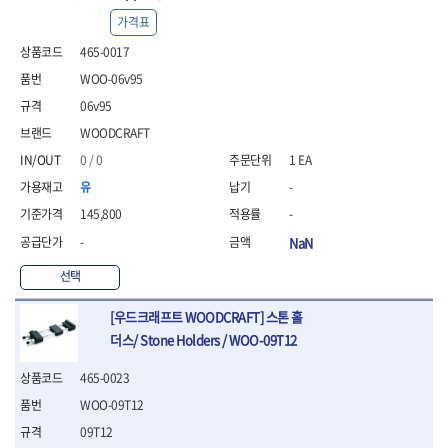
- 평치즐
가격표
- 핀펀치세트
465-0017
- 펀치
- 펀치세트
WOO-06v95
- 톱대
06v95
- 용접용품
WOODCRAFT
- 빠루
0 / 0
1 EA
- 철공끌
유
-
원예.사무용품
- 커터칼
145,800
-
- 전지가위
-
NaN
- 정글칼
- 전정톱
선택
- 접톱
- 목공톱
[우드크래프트 WOODCRAFT] 스톤 홀
- 고지톱
더스/ Stone Holders / WOO-09T12
- 다목적가위
465-0023
- 안전커터칼
- 휠메저
WOO-09T12
- 마킹
09T12