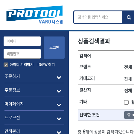
상품검색결과
카테고리 검색
브랜드 검색
로그인
검색어
전체
ㄱ
ㄴ
ㄷ
ㄹ
ㅁ
ㅂ
ㅅ
ㅇ
작업공구.종합공구
배관.전동.에
아이디 기억하기
ID/PW 찾기
브랜드
전체
A
B
C
D
E
F
G
H
I
J
소켓,렌치,드라이버
배관공구.장비
주문하기
카테고리
전체
- 소켓
- 파이프렌치
전체
- 롱소켓
- 스트랩락파이
주문정보
원산지
전체
- 세미롱소켓
- 파이프커터
1-DAY
ABC
- 엑스트라롱소켓
- 튜빙커터
Benchcrafted
기타
BHS(영창망치)
마이페이지
- 임팩소켓
- 리머
CMT
CP
- 임팩세미롱소켓
- 밴더
선택한 조건
줄
DMT
- 임팩롱소켓
- 동파이프확관
EIGHT
프로모션
- 유니버셜소켓
- 파이프나사산
ENGINEER
EXPERT
- 별소켓
- 오스타세트
6
견적관리
총
개의 상품이 검색되었습니다
FLEX
FLEXCUT