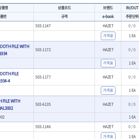
- 마카
- 대형평도
HIT
IR
상품명
상품코드
브랜드
IN/OUT
- 매직
- 조각도세트
KAKURI
Katimax
- 작업등
- D형조각도
품번
규격
e-book
주문단위
- 케이블타이
- 카빙나이프
KLEIN
KNIPEX
503-1147
HAZET
0 / 0
기
- 스피커
- 나이프
KUKEN
LENOX(사입)
- 스코프
가격표
1 EA
안전용품
LOGOSOL(AGMA)
LONCIN
인
- 손도끼
- 안전안경
OOTH FILE WITH
MAYHEW
MCC
- 목공용끌
- 안전고글
503-1172
HAZET
0 / 0
1934
팩
- 목공용끌세트
NICHOLSON
Norton
- 방진마스크
니릴
- 나무상자케이스
- 방독마스크
PFEIL
PICA
가격표
1 EA
- 버니셔
- 보호복
RIDGID
ROBERTSORBY
니터
OOTH FILE
- 끌
- 장갑
503-1177
HAZET
0 / 0
RUKO
RYOBI
- 가우지
934-4
- 낙하방지코드
- 조각칼
SENCI
SHINANO
- 무릎 보호대
가격표
1 EA
- 끌세트
SMOOS
SOURCE
전기.계절상품
소기
- 대패
 FILE WITH
SWANSON
TEFENPLAST
- 열풍기
503-6135
HAZET
0 / 0
- 톱
AL3002
- 히터
THETA-드라이버
THETA-랜턴
- 대패날
- 충전식분무기
002
1 EA
- 미니터닝세트
트
THETA-스패너
THETA-운반구
- 선풍기
- 포스너비트
503-1146
HAZET
0 / 0
세서리
THETA-측정
THETA-커터,가위
- 용접기
- 악세사리
N
TOP
TOPTUL
- LED충전식작업등
가격표
1 EA
척기
- 클로스샌딩롤