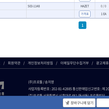
- LED램프
O
TUOFU
TWOCHERRYS
기
- 스프레이건
503-1148
HAZET
0 / 0
- 예초기
리
VBW
- 작업용톱
VESSEL
- 라디에이터
가격표
1 EA
치
- 송곳
WOODCRAFT
XCELITE
- 심지난로
- 각끌
ZETA(PVC커터)
ZETA(라디에이터)
- 온수 히터
1
프커터
- 측정자
- 열선
ZONE KING
가드맨
- 클립
- 정온선
나이텍스
대건
기세트
- 컴파스
- 콤프레셔
트
- 작업대
디월트 인버터 발전기
라이트 세이키
- 물림쇠
바람돌이
백마
- 측정기
아임삭
에버그린
- 디지털습도측정기
우주전열(겨울)
우주전열(여름)
- 지그그리퍼시스템
길
회원약관
개인정보처리방침
이메일무단수집거부
광고제휴
- 치즐
조란
츠노다(TTC)
- 치즐세트
협성
황금손
- 파팅툴
- 터닝툴세트
(주)프로툴 / 송치영
- 할로윙툴
사업자등록번호 : 202-81-42885 통신판매업신고번호 : 제 2
- 캘리퍼
(주)프로툴 서울특별시 시흥대로 481 (독산동) 프로툴빌딩
- 잭나이프
2021 VARO - ALL RIGHTS RESERVED. ( 사전 동의 없이 VARO 
- 스코프세트
장바구니에 담기
단 사용할 수 없습니다. )
- 조각세트