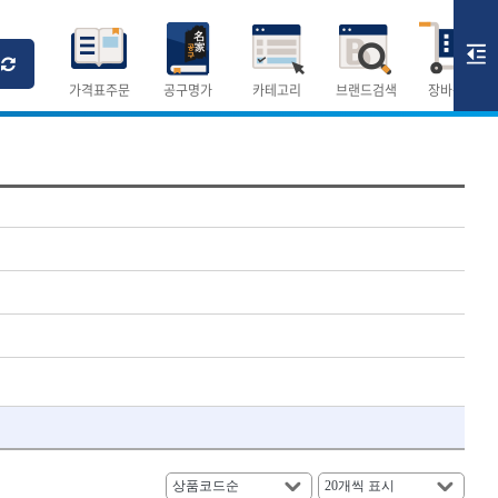
Ri
T
M
가격표주문
공구명가
카테고리
브랜드검색
장바구니
×
×
측정공구.절삭공구
숫자
측정도구
- 자
- 줄자
- 컴퍼스
AURIOU
- 분도기
CMO
- 수평기
DH신바람
- 테파게이지
- 레이저메타
ELIPSE
- 기타 측정도구
FLAG
- 검전테스터
HALDER