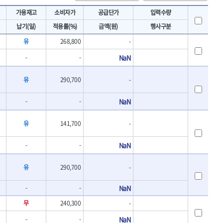
토크렌치
IRWIN
가용재고
소비자가
공급단가
입력수량
- 토크렌치바디
KAWASA
납기(일)
적용률(%)
금액(원)
행사구분
- 토크렌치
KOKEN
- 디지탈토크렌치
유
268,800
-
- 토크렌치라쳇헤드
LENOX(수입)
-
-
NaN
- 토크렌치스패너헤드
MACHAN
- 토크렌치링헤드
MEGA
- 토크아답타
유
290,700
-
OLSON
- 크로우풋
- 토크테스터기
PICARD
-
-
NaN
- 비디오스코프
ROTARY LIFT
- 토크드라이버핸들
유
141,700
-
S.Djarv Hantverk AB
- 토크드라이버세트
SHOPVAC
- 토크드라이버
-
-
NaN
- 토크드라이버블레이드
SPARTAN
- 다이얼토크렌치
TENGU
유
290,700
-
- 토크멀티플라이어
THETA-망치
- 토크렌치비트홀다헤드
-
-
NaN
THETA-자동몽키
- 가방/케이스
무
240,300
-
THETA-핸드카트
절삭공구
TORMEK
- 홀쏘날
-
-
NaN