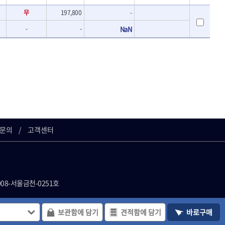
- 바이메탈홀쏘날
UVEX
무
197,800
-
- 하이스드릴
WALTER
- 하이스코발트드릴
-
-
NaN
XPROTOOL-기어렌치
- 드릴세트
ZETA(비트셋트)
- 아바
- 반대탭
게링 HSS
- 톱날
대건케이블
- 절단석
맘모스
- 원형톱날
벡스
에코파워팩
이젠
문의
고객센터
콰이어트존
008-서울금천-0251호
사이트의 일체 정보, 컨텐츠 및 UI등을 무
보관함에 담기
견적함에 담기
바로구매