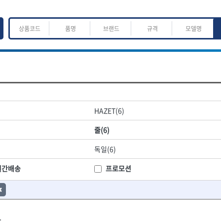
ㅈ
ㅊ
ㅋ
ㅌ
ㅍ
ㅎ
어.운반
산업.안전.웰딩.계절
목공공구.목공기계
HAZET(6)
K
L
M
N
O
P
Q
R
S
T
U
V
W
X
Y
Z
산업, 생활용품
조각도.끌
줄(6)
- 펜
- 평도
프핸들
- 나사고정제
- 아사도
독일(6)
- 배관밀봉제
- 환도
ACE POWER
Armor Tool, LLC
- 윤활방청제
- 심환도
BTK
CHANNELLOCK
월간배송
프로모션
- 선글라스, 고글
- 곡환도
CROWN
DEWIT
- 설치형가림막
- 삼각도
기
- 블로워
EISHIN
- 곡아사도
EKLIND
가공기
- 전선릴
- 곡삼각도
FASTCAP
FISKARS
- 연장선
- 조각도
.
FORREST
GIANTLOK