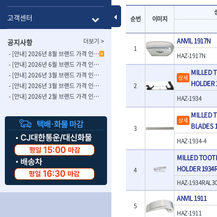
- 롱별소켓
- 파이프가공기
HAZET
HIOKI
- 임팩별소켓
- 바이스
Toggle Menu
고객센터
순번
이미지
ISOTOOL
JOKARI
- 임팩롱별소켓
- 파이프스탠드
- 비트소켓
- 파이프바이스
KBS
KHEIRON
ANVIL 1917N
더보기 >
공지사항
- 육각비트소켓
- 유압전선압착
KOMELON
KTC
1
- 임팩육각비트소켓
- 듀잇밴더
- [안내] 2026년 8월 브랜드 가격 인상 사전 안내의 건
N
HAZ-1917N
LIENIELSEN
LOCTITE
- 별비트소켓
- 마이크로드레
- [안내] 2026년 6월 브랜드 가격 인상 사전 안내의 건
MILLED T
MAFELL
MARTOR
- XZN비트소켓
- 마이크로릴
- [안내] 2026년 3월 브랜드 가격 인상 사전 안내의 건-2
상세
HOLDER 
- 임팩육각비트
- 시스네이크컴
MORSE
NANIWA
2
- [안내] 2026년 3월 브랜드 가격 인상 사전 안내의 건
- 임팩비트
- 시스네이크미
- [안내] 2026년 2월 브랜드 가격 인상 사전 안내의 건
OSEIN
PB
HAZ-1934
- 임팩비트홀더
- 시스네이크
PROXXON
RICHMOND
- 유니버셜조인트
- 배관검사용모
MILLED T
상세
ROTHENBERGER
RUBI
- 아답타
- 내시경카메라
BLADES 1
3
- 연결대
- 라인송신기
SCANGRIP
Scanprobe
HAZ-1934-4
- 임팩연결대
- 탐지용수신기
자동차공구.장비
SICE
SKIL
- 볼연결대
- 콤비네이션청
MILLED TOOTH
STAHLWILLE
STANZANI
- 볼연결대세트
- 수동스피너
HOLDER 1934R
자동차용장비
4
THETA -직판오일등
THETA-공구함
- 라쳇핸들
- 프렉스샤프트
- 타이어탈착기
HAZ-1934RAL3
- 퀵릴리스라쳇핸들
- 액세서리
THETA-몽키
THETA-소켓비
- 타이어휠발란스
- 플렉시블라쳇핸들
- 전동드럼머신
ANVIL 1911
THETA-자석소켓
THETA-전동악
- 판금작기세트
- 단축라쳇핸들
5
- 스프링청소기
- 리프트
THETA-헤라
THOMAS FLIN
HAZ-1911
- 라쳇아답터
- 고압파이프세