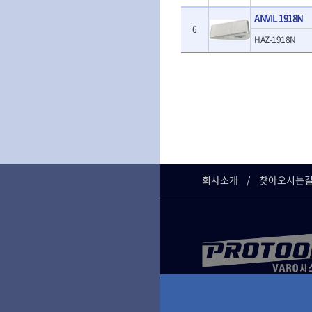
- 판금계측자
TRACER
TSUNESABUR
- 수동복스대
- 건/습식 청소
ANVIL 1918N
- 핸드훅크
VALLORBE
- 스핀드라이버
- 청소기악세서
VAUGHAN
6
- 엔진홀드
HAZ-1918N
- 소켓레일세트
- 체인파이프렌
WERA
WIHA
- 코끼리잭
- 롱소켓레일세트
- 동파이프커터
- 가래지잭
ZETA
ZETA(LED)
- 육각비트소켓레일세트
- 플라스틱파이
ZETA(자화기)
자동차용공구
ZETA(커터)
- 소켓세트
- 디버러
- 플레어너트소켓
게링 HSS-CO
나노원
- 스터드풀러
- 동파이프확관
- 인젝터스페셜소켓
- 너트트위스터
- 전동오스타세
동해
디월트
- 드레인플러그소켓
- 볼트트위스터
- 배관내시경
멜텍
미주산업
- 벨트텐션풀리렌치
- 탭홀더
- 배관청소기
북성
스팀코리아
- 리무버
- 다이홀더
- 하수구청소기
- 드래그링크소켓
에코플로우
엠파이어
- T형소켓렌치
- 오거
회사소개
찾아오시는
- 록너트버스터
- 옵셋라쳇렌치
- 커터
이홈
일레드
- 토션바
- 라쳇렌치세트
- 스프링헤드
타이거(TIGER)
플렉스-절단석
- 임팩뒤바퀴휠너트소켓
- 임팩드라이버
- PVC커터
- 반사경
- 임팩드라이버세트
- 기타 악세사리
- 오일휠타소켓
- 비트라쳇핸들
- 콤프레샤
- 레버바
- 비트
전동.충전공구
- 호스클램프플라이어
- 파워비트
- 드릴
- 피스톤링컴프레셔
- 양용드라이버비트
- 드라이버
- 드로우핸들
- 파워비트세트
- 임팩렌치