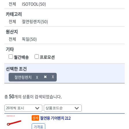
DH신바람
DMT
전체
ISOTOOL(50)
- 육각비트소켓
- 유압전선압착기
산업.안전.웰딩.
목공공구.목공
EIGHT
EISHIN
- 임팩육각비트소켓
- 듀잇밴더
계절
기계
카테고리
EKLIND
ELIPSE
- 별비트소켓
- 마이크로드레인
전체
절연링렌치(50)
ENGINEER
EXPERT
- XZN비트소켓
- 마이크로릴
산업, 생활용품
조각도.끌
FASTCAP
FISKARS
- 임팩육각비트
- 시스네이크컴팩
원산지
- 펜
- 평도
- 임팩비트
- 시스네이크미니릴
FLAG
FLEX
- 나사고정제
- 아사도
전체
독일(50)
- 임팩비트홀더
- 시스네이크
FLEXCUT
FORREST
- 배관밀봉제
- 환도
- 유니버셜조인트
- 배관검사용모니터
기타
GIANTLOK
HALDER
- 윤활방청제
- 심환도
- 아답타
- 내시경카메라
- 선글라스, 고글
- 곡환도
HAZET
HIOKI
월간배송
프로모션
- 연결대
- 라인송신기
- 설치형가림막
- 삼각도
HIT
IR
- 임팩연결대
- 탐지용수신기
- 블로워
- 곡아사도
선택한 조건
IRWIN
ISOTOOL
- 볼연결대
- 콤비네이션청소기
- 전선릴
- 곡삼각도
JOKARI
KAKURI
절연링렌치
- 볼연결대세트
- 수동스피너
- 연장선
- 조각도
- 라쳇핸들
- 프렉스샤프트
Katimax
KAWASA
- 마카
- 대형평도
- 퀵릴리스라쳇핸들
- 액세서리
KBS
KHEIRON
- 매직
- 조각도세트
- 플렉시블라쳇핸들
- 전동드럼머신
50
총
개의 상품이 검색되었습니다.
KLEIN
KNIPEX
- 작업등
- D형조각도
- 단축라쳇핸들
- 스프링청소기
- 케이블타이
- 카빙나이프
KOKEN
KOMELON
- 라쳇아답터
- 고압파이프세척기
- 스피커
- 나이프
측정공구.절삭
자동차공구.장
KTC
KUKEN
- 수동복스대
- 건/습식 청소기
- 스코프
공구
비
안전용품
LENOX(사입)
LENOX(수입)
절연용 기어렌치 212
상세
- 스핀드라이버
- 청소기악세서리
- 손도끼
- 안전안경
LIENIELSEN
LOCTITE
- 소켓레일세트
- 체인파이프렌치
가격표
- 목공용끌