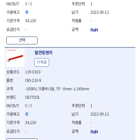
- 절연펜치
0 / 0
1
- 절연니퍼
유
2022-09-12
- 절연가위
- 절연비트
34,130
-
- 절연드라이버교체날
-
NaN
- 절연공구세트
- 절연라쳇렌치
선택
- 절연라쳇렌치세트
절연링렌치
- 절연볼트커터
- 절연아답타
가격표
- 절연펀치
119-0163
- 기타
- 방폭연결대
ISO-210-9
- 방폭옵셋렌치
-1000V, 크롬바나듐, 75° -9mm -L:140mm
- 방폭니퍼
ISOTOOL
- 방폭펜치
- 방폭플라이어
0 / 0
1
- 방폭가위
유
2022-09-12
- 방폭렌치
34,130
-
- 방폭스패너
-
NaN
- 방폭비트소켓
- 방폭아답타