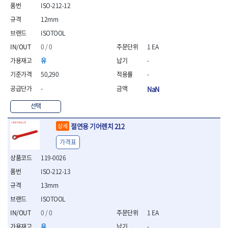
- 통나무쪼개기
- 날교환드라이버세트
- 에어오비탈센더
이젠
이홈
ISO-212-12
- 전동대패
- 드라이버핸들
- 에어드라이버
일레드
조란
12mm
- 가든툴세트
- 비트세트
- 에어다이그라인더
츠노다(TTC)
콰이어트존
ISOTOOL
- 비트홀다드라이버
- 에어멀티샌더
연마기계
타이거(TIGER)
플렉스-절단석
0 / 0
1 EA
- 비트홀다드라이버세트
- 에어앵글그라인더
- 습식그라인더
협성
황금손
- 드라이버블레이드
- 에어리베터기
- 건식그라인더
유
-
- 비트드라이버
- 타이어압력게이지
- 연마지그
50,290
-
- 별비트
- 에어밸트샌더
- 연마숫돌
-
NaN
- 육각비트
- 에어원형샌더
- 기타 악세사리
- 검전드라이버
- 에어폴리셔
목공기계
선택
- 육각T렌치
- 에어톱
- 루터, 루터테이블
- 전동비트홀다
- 에어펀치
절연용 기어렌치 212
- 샌더폴리셔
상세
- 드라이버비트세트
- 에어스프레이건
기타목공구
가격표
- 옵셋드라이버
- 에어원터치카플러
- 클램프
- 스크래퍼드라이버
- 에어건
119-0026
- 시계드라이버
운반기기
ISO-212-13
- 정밀드라이버
- 데크트럭
13mm
- 기어렌치
- 핸드카트
- 육각복스드라이버
ISOTOOL
- 운반대차
- 스크류드라이버
- 운반가방
0 / 0
1 EA
- 툴첵플러스
유
-