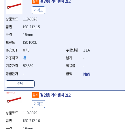
절연용 기어렌치 212
상세
- 십자비트
가격표
- 임팩별비트소켓
- 임팩XZN비트소켓
119-0028
- 십자비트소켓
ISO-212-15
- 일자비트소켓
15mm
- XZN비트
- 임팩XZN비트
ISOTOOL
- 라쳇핸들세트
0 / 0
1 EA
- 사각비트
유
-
- 토크드라이버
- 포지비트소켓
52,880
-
- 임팩포지비트소켓
-
NaN
플라이어,몽키,스패너
선택
- 뻰치
- 편구스패너
절연용 기어렌치 212
상세
- 플라이어
- 니퍼
가격표
- 롱노우즈
119-0029
- 스냅링플라이어
ISO-212-16
- 그룹조인트플라이어
- 케이블커터
16mm