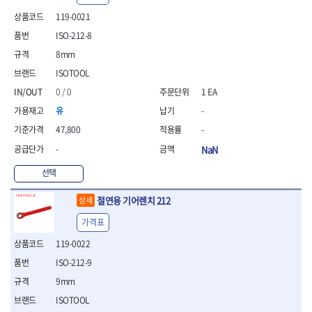
- 안전고글
측정도구
자동차용장비
- 롱소켓레일세트
- 동파이프커터
LOGOSOL(AGMA)
LONCIN
- 목공용끌세트
119-0021
- 방진마스크
- 자
- 타이어탈착기
- 육각비트소켓레일세트
- 플라스틱파이프커터
MACHAN
MAFELL
- 나무상자케이스
- 방독마스크
- 줄자
- 타이어휠발란스
- 소켓세트
- 디버러
ISO-212-8
MARTOR
MAYHEW
- 버니셔
- 보호복
- 컴퍼스
- 판금작기세트
- 스터드풀러
- 동파이프확관기세트
8mm
- 끌
MCC
MEGA
- 장갑
- 분도기
- 리프트
- 너트트위스터
- 전동오스타세트
- 가우지
ISOTOOL
MORSE
NANIWA
- 낙하방지코드
- 수평기
- 판금계측자
- 볼트트위스터
- 배관내시경
- 조각칼
- 무릎 보호대
NICHOLSON
Norton
- 테파게이지
- 핸드훅크
0 / 0
1 EA
- 탭홀더
- 배관청소기
- 끌세트
- 레이저메타
- 엔진홀드
OLSON
OSEIN
- 다이홀더
- 하수구청소기
전기.계절상품
유
-
- 대패
- 기타 측정도구
- 코끼리잭
- T형소켓렌치
- 오거
PB
PFEIL
- 열풍기
- 톱
47,800
-
- 검전테스터
- 가래지잭
- 옵셋라쳇렌치
- 커터
- 히터
PICA
PICARD
- 대패날
-
NaN
- 라쳇렌치세트
- 스프링헤드
- 충전식분무기
토크렌치
자동차용공구
PROXXON
RICHMOND
- 미니터닝세트
- 임팩드라이버
- PVC커터
- 선풍기
- 토크렌치바디
- 플레어너트소켓
선택
- 포스너비트
RIDGID
ROBERTSORBY
- 임팩드라이버세트
- 기타 악세사리
- 용접기
- 토크렌치
- 인젝터스페셜소켓
- 악세사리
ROTARY LIFT
ROTHENBERGER
- 비트라쳇핸들
- 콤프레샤
- LED충전식작업등
- 디지탈토크렌치
- 드레인플러그소켓
절연용 기어렌치 212
상세
- 클로스샌딩롤
RUBI
RUKO
- 비트
- LED램프
- 토크렌치라쳇헤드
- 벨트텐션풀리렌치
전동.충전공구
- 스프레이건
가격표
RYOBI
S.Djarv Hantverk AB
- 파워비트
- 예초기
- 토크렌치스패너헤드
- 리무버
- 드릴
- 작업용톱
- 양용드라이버비트
SCANGRIP
Scanprobe
- 라디에이터
- 토크렌치링헤드
- 드래그링크소켓
119-0022
- 드라이버
- 송곳
- 파워비트세트
- 심지난로
- 토크아답타
SENCI
SHINANO
- 록너트버스터
- 임팩렌치
- 각끌
ISO-212-9
- 너트세터
- 온수 히터
- 크로우풋
- 토션바
SHOPVAC
SICE
- 샌더
- 측정자
9mm
- 마그네틱너트세터
- 열선
- 토크테스터기
- 임팩뒤바퀴휠너트소켓
- 앵글그라인더
- 클립
SKIL
SMOOS
- 슬라이딩마그네틱너트
- 정온선
ISOTOOL
- 비디오스코프
- 반사경
- 컷쏘
- 컴파스
SOURCE
SPARTAN