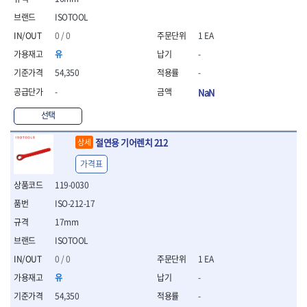
- 니퍼 외
ISOTOOL
- 바이스플라이어
0 / 0
1 EA
- 옵셋렌치
- 공구함세트
유
-
- 콤비네이션렌치
54,350
-
- 양구스패너
-
NaN
- 라쳇콤비네이션렌치
- 라쳇옵셋렌치
선택
- 콤비네이션렌치세트
- 플레어너트렌치
절연용 기어렌치 212
상세
- 양구스패너세트
가격표
- 옵셋렌치세트
- 라쳇콤비네이션렌치세
119-0030
트
ISO-212-17
- 몽키스패너
17mm
- 라쳇콤비네이션세트
ISOTOOL
- 라쳇렌치
- 함마렌치
0 / 0
1 EA
- 멀티플라이어
유
-
- 미니라쳇세트
54,350
-
- 기타