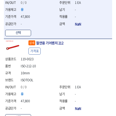
세터
- 콤프레셔
- 토크드라이버핸들
- 오일휠타소켓
- 각도절단기
0 / 0
1 EA
- 작업대
STAHLWILLE
STANZANI
- 비트아답타
- 토크드라이버세트
- 레버바
- 플런지쏘
- 물림쇠
유
-
SWANSON
TEFENPLAST
- 충전드릴용롱소켓
- 토크드라이버
- 호스클램프플라이어
- 블로워
- 측정기
47,800
-
- 나비볼트소켓
TENGU
THETA -직판오일등
- 토크드라이버블레이드
- 피스톤링컴프레셔
- 밴드쏘
- 디지털습도측정기
- 스파크플러그소켓
- 다이얼토크렌치
THETA-공구함
THETA-드라이버
- 드로우핸들
-
NaN
- 원형톱
- 지그그리퍼시스템
- 비트소켓레일세트
- 토크멀티플라이어
- 판금돌리
THETA-랜턴
THETA-망치
- 해머드릴
- 치즐
선택
- 임팩비트소켓
- 토크렌치비트홀다헤드
- 스파크플러그플라이어
- 임팩드라이버
- 치즐세트
THETA-몽키
THETA-소켓비트
- 조인트
- 가방/케이스
- 범핑망치
- 로터리해머
- 파팅툴
THETA-스패너
THETA-운반구
절연용 기어렌치 212
상세
- 세미롱임팩소켓
- 픽업툴
- 라쳇렌치
- 터닝툴세트
절삭공구
THETA-자동몽키
THETA-자석소켓
- 라쳇헤드
- 클립플라이어
- 전동가위
가격표
- 할로윙툴
- 홀쏘날
THETA-전동악세서리
THETA-측정
- 임팩아답타
- 허브캡풀러
- 직쏘
- 캘리퍼
- 바이메탈홀쏘날
119-0023
- 비트홀다
THETA-커터,가위
THETA-핸드카트
- 산소센서소켓
- 멀티커터
- 잭나이프
- 하이스드릴
- 볼L렌치세트
ISO-212-10
THETA-헤라
THOMAS FLINN
- 클립리무버
- 광택기
- 스코프세트
- 하이스코발트드릴
- L렌치세트
- 자석접시
TOP
TOPTUL
- 앵글그라인더
10mm
- 조각세트
- 드릴세트
- 볼L렌치
- 작업용등받이
- 샌딩머신
- 크래프트카버세트
TORMEK
TRACER
- 아바
ISOTOOL
- L렌치
- 자동차전용공구
- 밴드쏘
- 말렛스위프
- 반대탭
TSUNESABURO
TUOFU
0 / 0
1 EA
- 별렌치세트
- 타이어레버
- 콤보세트
- 목공용망치
- 톱날
TWOCHERRYS
UVEX
- 별렌치
- 스크래퍼
유
-
- 충전광택기
- 절단석
대패
VALLORBE
VAUGHAN
- T렌치
- 후크드라이버
- 로터리해머
47,800
-
- 원형톱날
- 스크래퍼
- T렌치세트
VBW
VESSEL
- 너트그립소켓
- 배터리
- 핸드툴세트
-
NaN
- 접렌치
WALTER
WERA
- 충전기
임팩휠너트소켓
- 다이아몬드휠
- 접별렌치