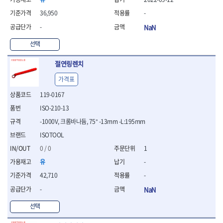
연마용품
- 조줄
36,950
-
- 철공용줄
-
NaN
- 목공용줄
- 조줄세트
선택
- 판금줄홀더
- 줄
절연링렌치
공구함.공구집
가격표
- 공구함
119-0167
- 탑체스터
ISO-210-13
- 플라스틱이동공구함
- 공구통
-1000V, 크롬바나듐, 75° -13mm -L:195mm
- 기타공구
ISOTOOL
- 공구가방
0 / 0
1
기타 작업공구
유
-
- 헤라
- 케이스
42,710
-
- 수리키트
-
NaN
- 고정링/링
선택
- 핀