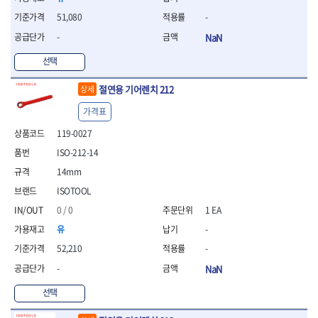
- 조절식렌치
- 볼트세터
51,080
-
- 너트드라이버
-
NaN
- 자화기
- 레이저팁 드라이버
선택
- 라쳇렌치
절연용 기어렌치 212
상세
- 임팩엑스트라롱소켓
- 파워렌치
가격표
- 드릴척아답타
119-0027
- 조인트플러그소켓
- 옵셋렌치
ISO-212-14
- 파워렌치
14mm
- 소켓홀더
ISOTOOL
- 클라이밍비트
- 토크아답타
0 / 0
1 EA
- 비트소켓세트
유
-
- 포지비트
52,210
-
- 일자비트
-
NaN
- 임팩별비트
- 임팩일자비트
선택
- 임팩포지비트
- 임팩십자비트