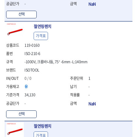
- 라쳇 드라이버
-
NaN
- 라쳇스패너
선택
- 스피드렌치
- 모터렌치
절연링렌치
- 함마스패너
가격표
절연.전설.방폭공구
- 절연옵셋렌치
119-0160
- 절연연결대
ISO-210-6
- 절연드라이버
-1000V, 크롬바나듐, 75° -6mm -L:140mm
- 절연스패너
- 절연T렌치
ISOTOOL
- 절연소켓
0 / 0
1
- 절연별소켓
유
-
- 절연별비트소켓
- 절연육각비트소켓
34,130
-
- 절연라쳇핸들
-
NaN
- 절연렌치
선택
- 절연토크렌치
- 절연콤비네이션렌치
절연링렌치
- 절연링렌치
- 절연플라이어
가격표