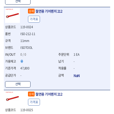
WIHA
WOODCRAFT
- 청소기
선택
- 임팩휠너트소켓
- 테이블쏘
- T별렌치세트
- 오토해머
XCELITE
XPROTOOL-기어렌치
- 원형톱날
- 깃발형별렌치
절연용 기어렌치 212
상세
ZETA
ZETA(LED)
전동악세서리
- 샌딩디스크
- 너트T렌치
- 충전드릴용소켓
ZETA(PVC커터)
ZETA(라디에이터)
- 스크롤쏘날
가격표
- 별T렌치
- 전동비트롱소켓
- 숫돌
ZETA(비트셋트)
ZETA(자화기)
- 소켓비트세트
119-0024
- 드릴비트
- 다이아몬드숫돌
- 공구세트
ZETA(커터)
ZONE KING
ISO-212-11
- 비트세트
- 원형톱날/루터비트
- 드라이버세트
가드맨
게링 HSS
- 드릴척
- 루터비트
11mm
- 렌치세트
게링 HSS-CO
나노원
- 육각비트
- 루터비트세트
- 육각드라이버
ISOTOOL
나이텍스
대건
- 퀵릴리스비트소켓
- 직쏘날
- 드라이버
0 / 0
1 EA
대건케이블
동해
- 전동비트소켓
- 디지털앵글파인더
- 타격드라이버
- 롱자석소켓
유
-
디월트
디월트 인버터 발전기
- 띠톱날
- 양용드라이버
- 소켓아답타
- 모종삽
라이트 세이키
맘모스
- 너트드라이버
47,800
-
- 악세서리
- 갈퀴
- 별드라이버
멜텍
미주산업
-
NaN
- 청소기
- 호미
- 일자드라이버
바람돌이
백마
- 컷쏘날
- 스포크
선택
- 십자드라이버
벡스
북성
- 원형톱날
- 파종기
- 포지드라이버
스팀코리아
아임삭
- 홈클리너
절연용 기어렌치 212
상세
- 라운드너트드라이버
에어공구
에버그린
에코파워팩
- 제초기
- 양용드라이버핸들
- 에어라쳇렌치
가격표
에코플로우
엠파이어
- 삽
- 포켓양용드라이버
- 에어임팩렌치
- 괭이
119-0025
우주전열(겨울)
우주전열(여름)
- 드라이버날
- 에어드릴