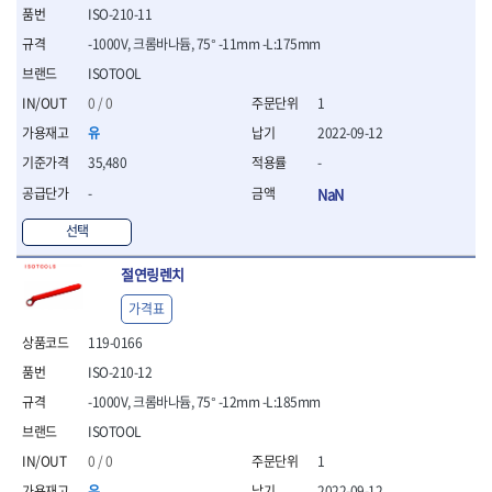
ISO-210-11
- 평치즐
- 핀펀치세트
-1000V, 크롬바나듐, 75° -11mm -L:175mm
- 펀치
ISOTOOL
- 펀치세트
0 / 0
1
- 톱대
- 용접용품
유
2022-09-12
- 빠루
35,480
-
- 철공끌
-
NaN
원예.사무용품
선택
- 커터칼
- 전지가위
절연링렌치
- 정글칼
- 전정톱
가격표
- 접톱
119-0166
- 목공톱
- 고지톱
ISO-210-12
- 다목적가위
-1000V, 크롬바나듐, 75° -12mm -L:185mm
- 안전커터칼
ISOTOOL
- 휠메저
0 / 0
1
- 마킹
유
2022-09-12