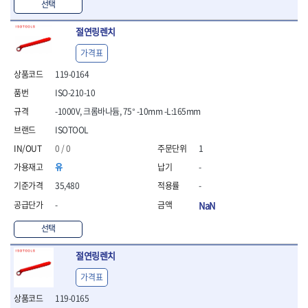
선택
- 방폭T렌치
- 방폭드라이버
절연링렌치
- 방폭펀치
가격표
- 절연포지비트소켓
철공공구
119-0164
- 볼트커터
ISO-210-10
- 핸드볼트커터
-1000V, 크롬바나듐, 75° -10mm -L:165mm
- 항공가위
ISOTOOL
- 클램프
- 망치
0 / 0
1
- 빠루망치
유
-
- 볼핀망치
35,480
-
- 함마망치
- 도끼
-
NaN
- 망치헤드
선택
- 판금망치
- 나일론무반동망치
절연링렌치
- 플라스틱망치
- 고무망치
가격표
- 핀펀치
119-0165
- 센타펀치