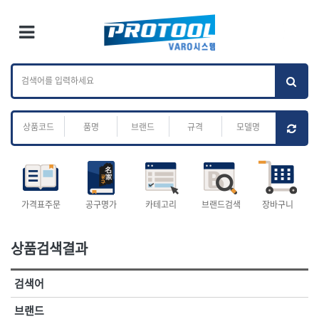
×
Ri
×
Toggle Menu
카테고리 검색
브랜드 검색
To
작업공구.종합
배관.전동.에어.
가나다
ABC
M
공구
운반
전체
ㄱ
ㄴ
ㄷ
ㄹ
ㅁ
ㅂ
ㅅ
ㅇ
ㅈ
소켓,렌치,드라이버
배관공구.장비
ㅊ
ㅋ
ㅌ
ㅍ
ㅎ
- 소켓
- 파이프렌치
- 롱소켓
- 스트랩락파이프핸들
- 세미롱소켓
- 파이프커터
전체
- 엑스트라롱소켓
- 튜빙커터
- 임팩소켓
- 리머
1-DAY
ABC
가격표주문
공구명가
카테고리
브랜드검색
장바구니
- 임팩세미롱소켓
- 밴더
ACE POWER
Armor Tool, LLC
- 임팩롱소켓
- 동파이프확관기
AURIOU
Benchcrafted
- 유니버셜소켓
- 파이프나사산가공기
상품검색결과
BHS(영창망치)
BTK
- 별소켓
- 오스타세트
CHANNELLOCK
CMO
- 롱별소켓
- 파이프가공기
검색어
- 임팩별소켓
- 바이스
CMT
CP
- 임팩롱별소켓
- 파이프스탠드
CROWN
DEWIT
브랜드
- 비트소켓
- 파이프바이스