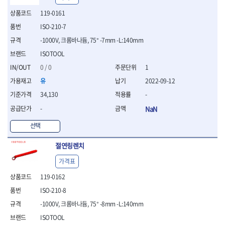
- 절연전공칼
119-0161
- 절연안전모
- 절연매트
ISO-210-7
- 방폭소켓
-1000V, 크롬바나듐, 75° -7mm -L:140mm
- 방폭라쳇핸들
ISOTOOL
- 방폭콤비네이션렌치
0 / 0
1
- 방폭함마스패너
- 절연일자드라이버
유
2022-09-12
- 절연별드라이버
34,130
-
- 절연드라이버세트
-
NaN
- 스트리퍼
- 라쳇케이블커터
선택
- 자동스트리퍼
- 케이블스트리퍼
절연링렌치
- 압착기
가격표
- 핀셋
- 절연공구세트
119-0162
- 절연비트홀다
ISO-210-8
- 절연비트홀다드라이버
-1000V, 크롬바나듐, 75° -8mm -L:140mm
- 방폭망치
- 절연L렌치
ISOTOOL