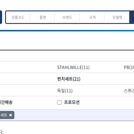
ㅈ
ㅊ
ㅋ
ㅌ
ㅍ
ㅎ
어.운반
산업.안전.웰딩.계절
목공공구.목공기계
STAHLWILLE(11)
PB(1
K
L
M
N
O
P
Q
R
S
T
U
V
W
X
Y
Z
산업, 생활용품
조각도.끌
펀치세트(21)
- 펜
- 평도
프핸들
- 나사고정제
- 아사도
독일(11)
스위스
- 배관밀봉제
- 환도
ACE POWER
Armor Tool, LLC
- 윤활방청제
- 심환도
BTK
CHANNELLOCK
월간배송
프로모션
- 선글라스, 고글
- 곡환도
CROWN
DEWIT
- 설치형가림막
- 삼각도
치세트
기
- 블로워
EISHIN
- 곡아사도
EKLIND
가공기
- 전선릴
- 곡삼각도
FASTCAP
FISKARS
- 연장선
- 조각도
다.
FORREST
GIANTLOK