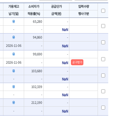
토크렌치
IRWIN
가용재고
소비자가
공급단가
입력수량
- 토크렌치바디
KAWASA
납기(일)
적용률(%)
금액(원)
행사구분
- 토크렌치
KOKEN
- 디지탈토크렌치
유
65,280
-
- 토크렌치라쳇헤드
LENOX(수입)
-
-
NaN
- 토크렌치스패너헤드
MACHAN
- 토크렌치링헤드
유
94,860
-
MEGA
- 토크아답타
2026-11-06
OLSON
-
NaN
- 크로우풋
- 토크테스터기
PICARD
유
99,690
-
- 비디오스코프
ROTARY LIFT
2026-11-06
-
NaN
공구명가
- 토크드라이버핸들
S.Djarv Hantverk AB
- 토크드라이버세트
유
103,680
-
SHOPVAC
- 토크드라이버
-
-
NaN
- 토크드라이버블레이드
SPARTAN
- 다이얼토크렌치
TENGU
유
102,339
-
- 토크멀티플라이어
THETA-망치
-
-
NaN
- 토크렌치비트홀다헤드
THETA-자동몽키
- 가방/케이스
유
212,190
-
THETA-핸드카트
절삭공구
-
-
NaN
TORMEK
- 홀쏘날