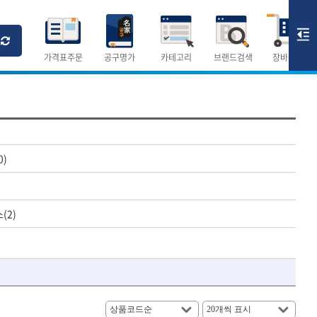
Ri
T
M
가격표주문
공구명가
카테고리
브랜드검색
장바구니
×
×
측정공구.절삭공구
0)
숫자
측정도구
- 자
- 줄자
(2)
- 컴퍼스
AURIOU
- 분도기
CMO
- 수평기
DH신바람
- 테파게이지
- 레이저메타
ELIPSE
- 기타 측정도구
FLAG
- 검전테스터
HALDER