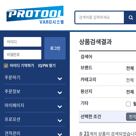
상품검색결과
카테고리 검색
브랜드 검색
로그인
검색어
전체
ㄱ
ㄴ
ㄷ
ㄹ
ㅁ
ㅂ
ㅅ
ㅇ
작업공구.종합공구
배관.전동.에
아이디 기억하기
ID/PW 찾기
브랜드
전체
A
B
C
D
E
F
G
H
I
J
소켓,렌치,드라이버
배관공구.장비
주문하기
카테고리
전체
- 소켓
- 파이프렌치
전체
- 롱소켓
- 스트랩락파이
주문정보
원산지
전체
- 세미롱소켓
- 파이프커터
1-DAY
ABC
- 엑스트라롱소켓
- 튜빙커터
Benchcrafted
기타
BHS(영창망치)
마이페이지
- 임팩소켓
- 리머
CMT
CP
- 임팩세미롱소켓
- 밴더
선택한 조건
펀
DMT
- 임팩롱소켓
- 동파이프확관
EIGHT
프로모션
- 유니버셜소켓
- 파이프나사산
ENGINEER
EXPERT
- 별소켓
- 오스타세트
21
견적관리
총
개의 상품이 검색되었습니
FLEX
FLEXCUT