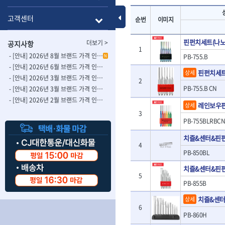
- 롱별소켓
- 파이프가공기
HAZET
HIOKI
- 임팩별소켓
- 바이스
Toggle Menu
고객센터
순번
이미지
ISOTOOL
JOKARI
- 임팩롱별소켓
- 파이프스탠드
- 비트소켓
- 파이프바이스
KBS
KHEIRON
핀펀치세트(나노
더보기 >
공지사항
- 육각비트소켓
- 유압전선압착
KOMELON
1
KTC
- 임팩육각비트소켓
- 듀잇밴더
- [안내] 2026년 8월 브랜드 가격 인상 사전 안내의 건
PB-755.B
N
LIENIELSEN
LOCTITE
- 별비트소켓
- 마이크로드레
- [안내] 2026년 6월 브랜드 가격 인상 사전 안내의 건
핀펀치세
상세
MAFELL
MARTOR
- XZN비트소켓
- 마이크로릴
- [안내] 2026년 3월 브랜드 가격 인상 사전 안내의 건-2
2
- 임팩육각비트
- 시스네이크컴
MORSE
PB-755.B CN
NANIWA
- [안내] 2026년 3월 브랜드 가격 인상 사전 안내의 건
- 임팩비트
- 시스네이크미
- [안내] 2026년 2월 브랜드 가격 인상 사전 안내의 건
OSEIN
PB
레인보우
상세
- 임팩비트홀더
- 시스네이크
3
PROXXON
RICHMOND
- 유니버셜조인트
- 배관검사용모
PB-755BLRBCN
ROTHENBERGER
RUBI
- 아답타
- 내시경카메라
치즐&센터&핀
- 연결대
- 라인송신기
SCANGRIP
Scanprobe
4
- 임팩연결대
- 탐지용수신기
자동차공구.장비
PB-850BL
SICE
SKIL
- 볼연결대
- 콤비네이션청
STAHLWILLE
STANZANI
치즐&센터&핀펀
- 볼연결대세트
- 수동스피너
자동차용장비
5
THETA -직판오일등
THETA-공구함
- 라쳇핸들
- 프렉스샤프트
PB-855B
- 타이어탈착기
- 퀵릴리스라쳇핸들
- 액세서리
THETA-몽키
THETA-소켓비
- 타이어휠발란스
치즐&센
상세
- 플렉시블라쳇핸들
- 전동드럼머신
THETA-자석소켓
THETA-전동악
- 판금작기세트
6
- 단축라쳇핸들
- 스프링청소기
PB-860H
- 리프트
THETA-헤라
THOMAS FLIN
- 라쳇아답터
- 고압파이프세