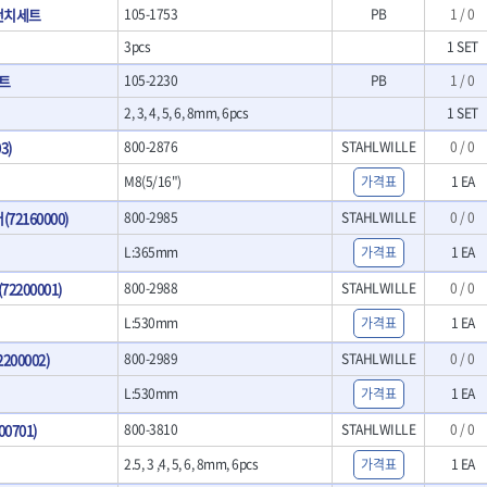
- LED램프
펀치세트
105-1753
PB
1 / 0
O
TUOFU
TWOCHERRYS
기
- 스프레이건
- 예초기
리
VBW
- 작업용톱
VESSEL
3pcs
1 SET
- 라디에이터
치
- 송곳
WOODCRAFT
XCELITE
트
105-2230
PB
1 / 0
- 심지난로
- 각끌
ZETA(PVC커터)
ZETA(라디에이터)
- 온수 히터
프커터
- 측정자
2, 3, 4, 5, 6, 8mm, 6pcs
1 SET
- 열선
ZONE KING
가드맨
- 클립
3)
800-2876
STAHLWILLE
0 / 0
- 정온선
나이텍스
대건
기세트
- 컴파스
- 콤프레셔
트
- 작업대
M8(5/16")
가격표
1 EA
디월트 인버터 발전기
라이트 세이키
- 물림쇠
바람돌이
백마
72160000)
800-2985
STAHLWILLE
0 / 0
- 측정기
아임삭
에버그린
- 디지털습도측정기
L:365mm
가격표
1 EA
우주전열(겨울)
우주전열(여름)
- 지그그리퍼시스템
200001)
800-2988
STAHLWILLE
0 / 0
- 치즐
조란
츠노다(TTC)
- 치즐세트
L:530mm
가격표
1 EA
협성
황금손
- 파팅툴
00002)
800-2989
STAHLWILLE
0 / 0
- 터닝툴세트
- 할로윙툴
L:530mm
가격표
1 EA
- 캘리퍼
0701)
800-3810
STAHLWILLE
0 / 0
- 잭나이프
- 스코프세트
2.5, 3 ,4, 5, 6, 8mm, 6pcs
가격표
1 EA
- 조각세트