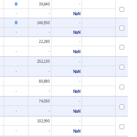
- 바이메탈홀쏘날
유
39,840
-
UVEX
- 하이스드릴
WALTER
-
-
NaN
- 하이스코발트드릴
XPROTOOL-기어렌치
유
146,950
-
- 드릴세트
ZETA(비트셋트)
- 아바
-
-
NaN
- 반대탭
게링 HSS
22,280
-
- 톱날
대건케이블
- 절단석
-
-
NaN
맘모스
- 원형톱날
벡스
252,130
-
에코파워팩
-
-
NaN
이젠
80,880
-
콰이어트존
-
-
NaN
74,050
-
-
-
NaN
102,990
-
-
-
NaN