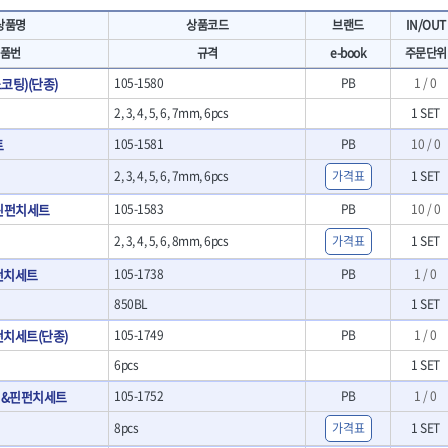
- 마카
- 대형평도
HIT
IR
상품명
상품코드
브랜드
IN/OUT
- 매직
- 조각도세트
KAKURI
Katimax
- 작업등
- D형조각도
품번
규격
e-book
주문단위
- 케이블타이
- 카빙나이프
KLEIN
KNIPEX
코팅)(단종)
105-1580
PB
1 / 0
기
- 스피커
- 나이프
KUKEN
LENOX(사입)
- 스코프
2, 3, 4, 5, 6, 7mm, 6pcs
1 SET
안전용품
LOGOSOL(AGMA)
LONCIN
인
- 손도끼
- 안전안경
트
105-1581
PB
10 / 0
MAYHEW
MCC
- 목공용끌
- 안전고글
팩
- 목공용끌세트
2, 3, 4, 5, 6, 7mm, 6pcs
NICHOLSON
가격표
Norton
1 SET
- 방진마스크
니릴
- 나무상자케이스
- 방독마스크
PFEIL
PICA
핀펀치세트
105-1583
PB
10 / 0
- 버니셔
- 보호복
RIDGID
ROBERTSORBY
니터
- 끌
2, 3, 4, 5, 6, 8mm, 6pcs
가격표
1 SET
- 장갑
RUKO
RYOBI
- 가우지
- 낙하방지코드
펀치세트
105-1738
PB
1 / 0
- 조각칼
SENCI
SHINANO
- 무릎 보호대
- 끌세트
850BL
1 SET
SMOOS
SOURCE
전기.계절상품
소기
- 대패
SWANSON
TEFENPLAST
- 열풍기
치세트(단종)
105-1749
PB
1 / 0
- 톱
- 히터
THETA-드라이버
THETA-랜턴
- 대패날
6pcs
1 SET
- 충전식분무기
- 미니터닝세트
트
THETA-스패너
THETA-운반구
터&핀펀치세트
105-1752
PB
1 / 0
- 선풍기
- 포스너비트
세서리
THETA-측정
THETA-커터,가위
- 용접기
- 악세사리
8pcs
가격표
1 SET
N
TOP
TOPTUL
- LED충전식작업등
척기
- 클로스샌딩롤