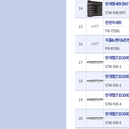
- 판금돌리
- 너트세터
반대탭세트(9671
- 샌더
- 스파크플러그플라이어
14
- 마그네틱너트세터
- 앵글그라인더
STW-900/6PC
- 범핑망치
- 슬라이딩마그네틱너트세
- 컷쏘
- 픽업툴
터
핀펀치세트
- 각도절단기
- 클립플라이어
15
- 비트아답타
- 플런지쏘
PB-755BL
- 허브캡풀러
- 충전드릴용롱소켓
- 블로워
- 산소센서소켓
- 나비볼트소켓
치즐&센터&핀
- 밴드쏘
- 클립리무버
16
- 스파크플러그소켓
- 원형톱
PB-855BL
- 자석접시
- 비트소켓레일세트
- 해머드릴
- 작업용등받이
반대탭(7101000
- 임팩비트소켓
- 임팩드라이버
- 자동차전용공구
17
- 조인트
- 로터리해머
STW-900-1
- 타이어레버
- 세미롱임팩소켓
- 라쳇렌치
- 스크래퍼
- 라쳇헤드
반대탭(7101000
- 전동가위
- 후크드라이버
18
- 임팩아답타
- 직쏘
STW-900-2
- 너트그립소켓
- 비트홀다
- 멀티커터
- 볼L렌치세트
임팩휠너트소켓
반대탭(7101000
- 광택기
19
- L렌치세트
- 임팩휠너트소켓
- 앵글그라인더
STW-900-4
- 볼L렌치
- 샌딩머신
- L렌치
반대탭(7101000
- 밴드쏘
- 별렌치세트
20
- 콤보세트
STW-900-5
- 별렌치
- 충전광택기