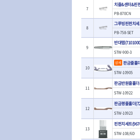
- 판금계측자
치즐&센터&핀
TRACER
TSUNESABUR
- 수동복스대
- 건/습식 청소
- 핸드훅크
7
VALLORBE
- 스핀드라이버
- 청소기악세서
VAUGHAN
PB-870CN
- 엔진홀드
- 소켓레일세트
- 체인파이프렌
WERA
WIHA
- 코끼리잭
그루빙핀펀치세
- 롱소켓레일세트
- 동파이프커터
8
- 가래지잭
ZETA
ZETA(LED)
- 육각비트소켓레일세트
- 플라스틱파이
PB-758-SET
ZETA(자화기)
자동차용공구
ZETA(커터)
- 소켓세트
- 디버러
반대탭(7101000
- 플레어너트소켓
게링 HSS-CO
나노원
- 스터드풀러
- 동파이프확관
9
- 인젝터스페셜소켓
- 너트트위스터
- 전동오스타세
STW-900-3
동해
디월트
- 드레인플러그소켓
- 볼트트위스터
- 배관내시경
멜텍
미주산업
판금줄홀더(
상세
- 벨트텐션풀리렌치
- 탭홀더
- 배관청소기
10
북성
스팀코리아
- 리무버
- 다이홀더
- 하수구청소기
STW-10905
- 드래그링크소켓
에코플로우
엠파이어
- T형소켓렌치
- 오거
- 록너트버스터
판금반원줄홀더(72
- 옵셋라쳇렌치
- 커터
이홈
일레드
11
- 토션바
- 라쳇렌치세트
- 스프링헤드
STW-10922
타이거(TIGER)
플렉스-절단석
- 임팩뒤바퀴휠너트소켓
- 임팩드라이버
- PVC커터
- 반사경
판금평줄홀더(722
- 임팩드라이버세트
- 기타 악세사리
12
- 오일휠타소켓
- 비트라쳇핸들
- 콤프레샤
STW-10923
- 레버바
- 비트
전동.충전공구
- 호스클램프플라이어
핀펀치세트(9670
- 파워비트
- 드릴
- 피스톤링컴프레셔
13
- 양용드라이버비트
- 드라이버
STW-108/6D
- 드로우핸들
- 파워비트세트
- 임팩렌치