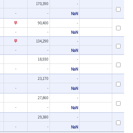
170,390
-
-
-
NaN
무
90,400
-
-
-
NaN
무
134,290
-
-
-
NaN
18,930
-
-
-
NaN
23,170
-
-
-
NaN
27,860
-
-
-
NaN
29,380
-
-
-
NaN