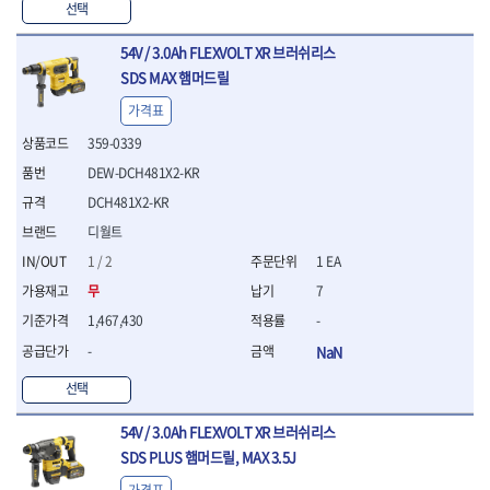
선택
- 절연전공칼
- 절연안전모
54V / 3.0Ah FLEXVOLT XR 브러쉬리스
- 절연매트
SDS MAX 햄머드릴
- 방폭소켓
- 방폭라쳇핸들
가격표
- 방폭콤비네이션렌치
359-0339
- 방폭함마스패너
- 절연일자드라이버
DEW-DCH481X2-KR
- 절연별드라이버
DCH481X2-KR
- 절연드라이버세트
디월트
- 스트리퍼
1 / 2
1 EA
- 라쳇케이블커터
- 자동스트리퍼
무
7
- 케이블스트리퍼
1,467,430
-
- 압착기
-
NaN
- 핀셋
- 절연공구세트
선택
- 절연비트홀다
- 절연비트홀다드라이버
54V / 3.0Ah FLEXVOLT XR 브러쉬리스
- 방폭망치
SDS PLUS 햄머드릴, MAX 3.5J
- 절연L렌치
가격표