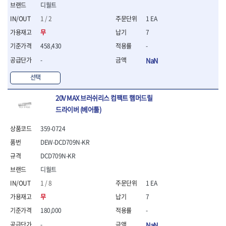
디월트
- 방폭T렌치
- 방폭드라이버
1 / 2
1 EA
- 방폭펀치
무
7
- 절연포지비트소켓
458,430
-
철공공구
-
NaN
- 볼트커터
- 핸드볼트커터
선택
- 항공가위
- 클램프
20V MAX 브러쉬리스 컴팩트 햄머드릴
- 망치
드라이버 (베어툴)
- 빠루망치
- 볼핀망치
359-0724
- 함마망치
DEW-DCD709N-KR
- 도끼
DCD709N-KR
- 망치헤드
디월트
- 판금망치
- 나일론무반동망치
1 / 8
1 EA
- 플라스틱망치
무
7
- 고무망치
180,000
-
- 핀펀치
- 센타펀치
-
NaN