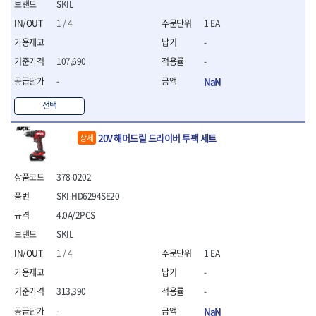
- 조절식렌치
SKIL
- 볼트세터
1 / 4
1 EA
- 너트드라이버
-
- 자화기
- 레이저팁 드라이버
107,690
-
- 라쳇렌치
-
NaN
- 임팩엑스트라롱소켓
- 파워렌치
선택
- 드릴척아답타
- 조인트플러그소켓
20V 해머드릴 드라이버 투팩 세트
상세
- 옵셋렌치
- 파워렌치
378-0202
- 소켓홀더
- 클라이밍비트
SKI-HD6294SE20
- 토크아답타
4.0A/2PCS
- 비트소켓세트
SKIL
- 포지비트
- 일자비트
1 / 4
1 EA
- 임팩별비트
-
- 임팩일자비트
313,390
-
- 임팩포지비트
-
NaN
- 임팩십자비트