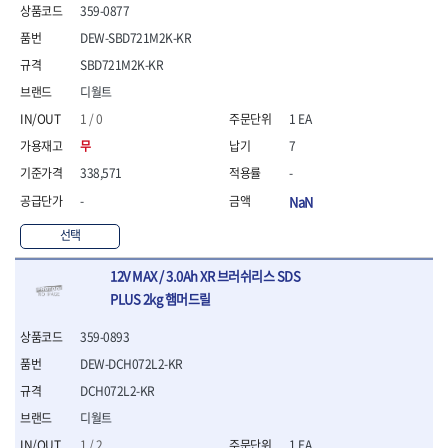
연마용품
359-0877
- 조줄
DEW-SBD721M2K-KR
- 철공용줄
- 목공용줄
SBD721M2K-KR
- 조줄세트
디월트
- 판금줄홀더
1 / 0
1 EA
- 줄
무
7
공구함.공구집
338,571
-
- 공구함
- 탑체스터
-
NaN
- 플라스틱이동공구함
선택
- 공구통
- 기타공구
12V MAX / 3.0Ah XR 브러쉬리스 SDS
- 공구가방
PLUS 2kg 햄머드릴
기타 작업공구
- 헤라
359-0893
- 케이스
DEW-DCH072L2-KR
- 수리키트
DCH072L2-KR
- 고정링/링
- 핀
디월트
1 / 2
1 EA