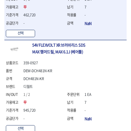
무
7
462,720
-
-
NaN
선택
54V FLEXVOLT XR 브러쉬리스 SDS
MAX 햄머드릴, MAX 6.1J (베어툴)
359-0927
DEW-DCH481N-KR
DCH481N-KR
디월트
1 / 2
1 EA
무
7
945,720
-
-
NaN
선택