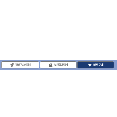
장바구니에 담기
보관함에 담기
바로구매
(주)프로툴 / 송치영
사업자등록번호 : 202-81-42885 통신판매업신고번호 : 제 2008-서울금천-0251호
(주)프로툴 서울특별시 시흥대로 481 (독산동) 프로툴빌딩