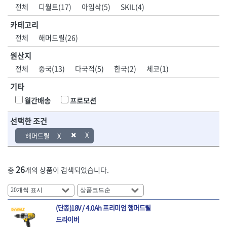
DH신바람
DMT
전체
디월트(17)
아임삭(5)
SKIL(4)
- 육각비트소켓
- 유압전선압착기
산업.안전.웰딩.
목공공구.목공
EIGHT
EISHIN
- 임팩육각비트소켓
- 듀잇밴더
계절
기계
카테고리
EKLIND
ELIPSE
- 별비트소켓
- 마이크로드레인
전체
해머드릴(26)
ENGINEER
EXPERT
- XZN비트소켓
- 마이크로릴
산업, 생활용품
조각도.끌
FASTCAP
FISKARS
- 임팩육각비트
- 시스네이크컴팩
원산지
- 펜
- 평도
- 임팩비트
- 시스네이크미니릴
FLAG
FLEX
- 나사고정제
- 아사도
전체
중국(13)
다국적(5)
한국(2)
체코(1)
- 임팩비트홀더
- 시스네이크
FLEXCUT
FORREST
- 배관밀봉제
- 환도
- 유니버셜조인트
- 배관검사용모니터
기타
GIANTLOK
HALDER
- 윤활방청제
- 심환도
- 아답타
- 내시경카메라
- 선글라스, 고글
- 곡환도
HAZET
HIOKI
월간배송
프로모션
- 연결대
- 라인송신기
- 설치형가림막
- 삼각도
HIT
IR
- 임팩연결대
- 탐지용수신기
- 블로워
- 곡아사도
선택한 조건
IRWIN
ISOTOOL
- 볼연결대
- 콤비네이션청소기
- 전선릴
- 곡삼각도
JOKARI
KAKURI
해머드릴
- 볼연결대세트
- 수동스피너
- 연장선
- 조각도
- 라쳇핸들
- 프렉스샤프트
Katimax
KAWASA
- 마카
- 대형평도
- 퀵릴리스라쳇핸들
- 액세서리
KBS
KHEIRON
- 매직
- 조각도세트
- 플렉시블라쳇핸들
- 전동드럼머신
26
총
개의 상품이 검색되었습니다.
KLEIN
KNIPEX
- 작업등
- D형조각도
- 단축라쳇핸들
- 스프링청소기
- 케이블타이
- 카빙나이프
KOKEN
KOMELON
- 라쳇아답터
- 고압파이프세척기
- 스피커
- 나이프
측정공구.절삭
자동차공구.장
KTC
KUKEN
- 수동복스대
- 건/습식 청소기
- 스코프
공구
비
(단종)18V / 4.0Ah 프리미엄 햄머드릴
안전용품
LENOX(사입)
LENOX(수입)
- 스핀드라이버
- 청소기악세서리
- 손도끼
- 안전안경
드라이버
LIENIELSEN
LOCTITE
- 소켓레일세트
- 체인파이프렌치
- 목공용끌