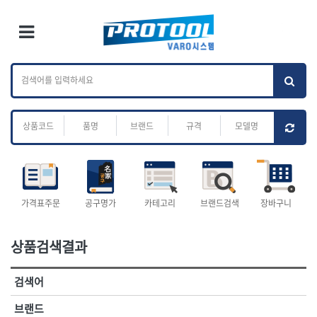
×
Ri
×
Toggle Menu
카테고리 검색
브랜드 검색
To
작업공구.종합
배관.전동.에어.
가나다
ABC
M
공구
운반
전체
ㄱ
ㄴ
ㄷ
ㄹ
ㅁ
ㅂ
ㅅ
ㅇ
ㅈ
소켓,렌치,드라이버
배관공구.장비
ㅊ
ㅋ
ㅌ
ㅍ
ㅎ
- 소켓
- 파이프렌치
- 롱소켓
- 스트랩락파이프핸들
- 세미롱소켓
- 파이프커터
전체
- 엑스트라롱소켓
- 튜빙커터
- 임팩소켓
- 리머
1-DAY
ABC
가격표주문
공구명가
카테고리
브랜드검색
장바구니
- 임팩세미롱소켓
- 밴더
ACE POWER
Armor Tool, LLC
- 임팩롱소켓
- 동파이프확관기
AURIOU
Benchcrafted
- 유니버셜소켓
- 파이프나사산가공기
상품검색결과
BHS(영창망치)
BTK
- 별소켓
- 오스타세트
CHANNELLOCK
CMO
- 롱별소켓
- 파이프가공기
검색어
- 임팩별소켓
- 바이스
CMT
CP
- 임팩롱별소켓
- 파이프스탠드
CROWN
DEWIT
브랜드
- 비트소켓
- 파이프바이스