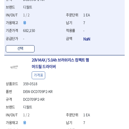
세터
- 콤프레셔
- 토크드라이버핸들
- 오일휠타소켓
- 각도절단기
- 작업대
STAHLWILLE
STANZANI
- 비트아답타
디월트
- 토크드라이버세트
- 레버바
- 플런지쏘
- 물림쇠
SWANSON
TEFENPLAST
- 충전드릴용롱소켓
- 토크드라이버
- 호스클램프플라이어
- 블로워
1 / 2
1 EA
- 측정기
- 나비볼트소켓
TENGU
THETA -직판오일등
- 토크드라이버블레이드
- 피스톤링컴프레셔
- 밴드쏘
- 디지털습도측정기
유
7
- 스파크플러그소켓
- 다이얼토크렌치
THETA-공구함
THETA-드라이버
- 드로우핸들
- 원형톱
- 지그그리퍼시스템
682,150
-
- 비트소켓레일세트
- 토크멀티플라이어
- 판금돌리
THETA-랜턴
THETA-망치
- 해머드릴
- 치즐
- 임팩비트소켓
- 토크렌치비트홀다헤드
- 스파크플러그플라이어
-
NaN
- 임팩드라이버
- 치즐세트
THETA-몽키
THETA-소켓비트
- 조인트
- 가방/케이스
- 범핑망치
- 로터리해머
- 파팅툴
THETA-스패너
THETA-운반구
선택
- 세미롱임팩소켓
- 픽업툴
- 라쳇렌치
- 터닝툴세트
절삭공구
THETA-자동몽키
THETA-자석소켓
- 라쳇헤드
- 클립플라이어
- 전동가위
- 할로윙툴
- 홀쏘날
20V MAX / 5.0Ah 브러쉬리스 컴팩트 햄
THETA-전동악세서리
THETA-측정
- 임팩아답타
- 허브캡풀러
- 직쏘
- 캘리퍼
- 바이메탈홀쏘날
머드릴 드라이버
- 비트홀다
THETA-커터,가위
THETA-핸드카트
- 산소센서소켓
- 멀티커터
- 잭나이프
- 하이스드릴
- 볼L렌치세트
THETA-헤라
THOMAS FLINN
- 클립리무버
- 광택기
가격표
- 스코프세트
- 하이스코발트드릴
- L렌치세트
- 자석접시
TOP
TOPTUL
- 앵글그라인더
- 조각세트
- 드릴세트
359-0518
- 볼L렌치
- 작업용등받이
- 샌딩머신
- 크래프트카버세트
TORMEK
TRACER
- 아바
- L렌치
DEW-DCD709P2-KR
- 자동차전용공구
- 밴드쏘
- 말렛스위프
- 반대탭
TSUNESABURO
TUOFU
- 별렌치세트
- 타이어레버
- 콤보세트
DCD709P2-KR
- 목공용망치
- 톱날
TWOCHERRYS
UVEX
- 별렌치
- 스크래퍼
- 충전광택기
- 절단석
디월트
대패
VALLORBE
VAUGHAN
- T렌치
- 후크드라이버
- 로터리해머
- 원형톱날
- 스크래퍼
1 / 2
1 EA
- T렌치세트
VBW
VESSEL
- 너트그립소켓
- 배터리
- 핸드툴세트
- 접렌치
WALTER
WERA
유
7
- 충전기
임팩휠너트소켓
- 다이아몬드휠
- 접별렌치