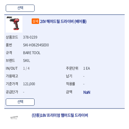
- 십자비트
선택
- 임팩별비트소켓
- 임팩XZN비트소켓
20V 해머드릴 드라이버 (베어툴)
상세
- 십자비트소켓
- 일자비트소켓
- XZN비트
378-0239
- 임팩XZN비트
SKI-HD6294SE00
- 라쳇핸들세트
BARE TOOL
- 사각비트
- 토크드라이버
SKIL
- 포지비트소켓
1 / 4
1 EA
- 임팩포지비트소켓
-
플라이어,몽키,스패너
121,000
-
- 뻰치
- 편구스패너
-
NaN
- 플라이어
선택
- 니퍼
- 롱노우즈
(단종)18V 프리미엄 햄머드릴 드라이버
- 스냅링플라이어
- 그룹조인트플라이어
- 케이블커터