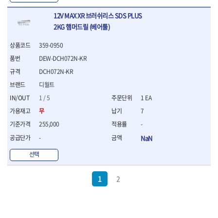
12V MAX XR 브러쉬리스 SDS PLUS
2KG 햄머드릴 (베어툴)
359-0950
DEW-DCH072N-KR
DCH072N-KR
디월트
1 / 5
1 EA
무
7
255,000
-
-
NaN
선택
1
2