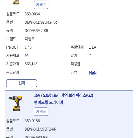
- 안전고글
측정도구
자동차용장비
- 롱소켓레일세트
- 동파이프커터
LOGOSOL(AGMA)
LONCIN
가격표
- 목공용끌세트
- 방진마스크
- 자
- 타이어탈착기
- 육각비트소켓레일세트
- 플라스틱파이프커터
MACHAN
MAFELL
- 나무상자케이스
359-0064
- 방독마스크
- 줄자
- 타이어휠발란스
- 소켓세트
- 디버러
MARTOR
MAYHEW
- 버니셔
- 보호복
- 컴퍼스
- 판금작기세트
- 스터드풀러
- 동파이프확관기세트
DEW-DCD985M2-KR
- 끌
MCC
MEGA
- 장갑
- 분도기
- 리프트
- 너트트위스터
- 전동오스타세트
DCD985M2-KR
- 가우지
MORSE
NANIWA
- 낙하방지코드
- 수평기
- 판금계측자
- 볼트트위스터
- 배관내시경
- 조각칼
디월트
- 무릎 보호대
NICHOLSON
Norton
- 테파게이지
- 핸드훅크
- 탭홀더
- 배관청소기
- 끌세트
- 레이저메타
- 엔진홀드
1 / 0
1 EA
OLSON
OSEIN
- 다이홀더
- 하수구청소기
전기.계절상품
- 대패
- 기타 측정도구
- 코끼리잭
- T형소켓렌치
- 오거
PB
PFEIL
- 열풍기
유
7
- 톱
- 검전테스터
- 가래지잭
- 옵셋라쳇렌치
- 커터
- 히터
PICA
PICARD
- 대패날
566,143
-
- 라쳇렌치세트
- 스프링헤드
- 충전식분무기
토크렌치
자동차용공구
PROXXON
RICHMOND
- 미니터닝세트
-
NaN
- 임팩드라이버
- PVC커터
- 선풍기
- 토크렌치바디
- 플레어너트소켓
- 포스너비트
RIDGID
ROBERTSORBY
- 임팩드라이버세트
- 기타 악세사리
- 용접기
- 토크렌치
- 인젝터스페셜소켓
선택
- 악세사리
ROTARY LIFT
ROTHENBERGER
- 비트라쳇핸들
- 콤프레샤
- LED충전식작업등
- 디지탈토크렌치
- 드레인플러그소켓
- 클로스샌딩롤
RUBI
RUKO
- 비트
- LED램프
- 토크렌치라쳇헤드
- 벨트텐션풀리렌치
18V / 5.0Ah 프리미엄 브러쉬리스(G2)
전동.충전공구
- 스프레이건
RYOBI
S.Djarv Hantverk AB
- 파워비트
- 예초기
- 토크렌치스패너헤드
- 리무버
- 드릴
햄머드릴 드라이버
- 작업용톱
- 양용드라이버비트
SCANGRIP
Scanprobe
- 라디에이터
- 토크렌치링헤드
- 드래그링크소켓
- 드라이버
- 송곳
가격표
- 파워비트세트
- 심지난로
- 토크아답타
SENCI
SHINANO
- 록너트버스터
- 임팩렌치
- 각끌
- 너트세터
- 온수 히터
- 크로우풋
- 토션바
359-0188
SHOPVAC
SICE
- 샌더
- 측정자
- 마그네틱너트세터
- 열선
- 토크테스터기
- 임팩뒤바퀴휠너트소켓
- 앵글그라인더
- 클립
SKIL
SMOOS
DEW-DCD996P2-KR
- 슬라이딩마그네틱너트
- 정온선
- 비디오스코프
- 반사경
- 컷쏘
- 컴파스
SOURCE
SPARTAN
DCD996P2-KR