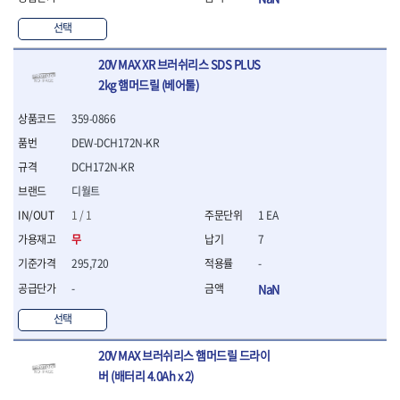
- 평치즐
선택
- 핀펀치세트
- 펀치
20V MAX XR 브러쉬리스 SDS PLUS
- 펀치세트
2kg 햄머드릴 (베어툴)
- 톱대
- 용접용품
359-0866
- 빠루
DEW-DCH172N-KR
- 철공끌
DCH172N-KR
원예.사무용품
- 커터칼
디월트
- 전지가위
1 / 1
1 EA
- 정글칼
무
7
- 전정톱
295,720
-
- 접톱
- 목공톱
-
NaN
- 고지톱
선택
- 다목적가위
- 안전커터칼
20V MAX 브러쉬리스 햄머드릴 드라이
- 휠메저
버 (배터리 4.0Ah x 2)
- 마킹