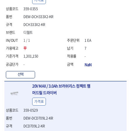
- 절연펜치
- 절연니퍼
359-0355
- 절연가위
DEW-DCH333X2-KR
- 절연비트
DCH333X2-KR
- 절연드라이버교체날
- 절연공구세트
디월트
- 절연라쳇렌치
1 / 1
1 EA
- 절연라쳇렌치세트
무
7
- 절연볼트커터
- 절연아답타
1,301,150
-
- 절연펀치
-
NaN
- 기타
- 방폭연결대
선택
- 방폭옵셋렌치
20V MAX / 3.0Ah 브러쉬리스 컴팩트 햄
- 방폭니퍼
머드릴 드라이버
- 방폭펜치
- 방폭플라이어
가격표
- 방폭가위
359-0529
- 방폭렌치
- 방폭스패너
DEW-DCD709L2-KR
- 방폭비트소켓
DCD709L2-KR
- 방폭아답타