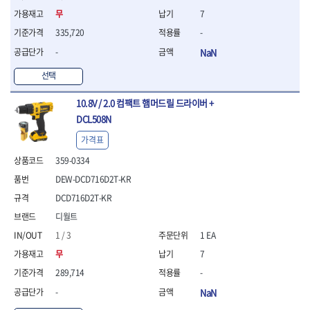
- 라쳇 드라이버
무
7
- 라쳇스패너
335,720
-
- 스피드렌치
- 모터렌치
-
NaN
- 함마스패너
선택
절연.전설.방폭공구
- 절연옵셋렌치
10.8V / 2.0 컴팩트 햄머드릴 드라이버 +
- 절연연결대
DCL508N
- 절연드라이버
가격표
- 절연스패너
- 절연T렌치
359-0334
- 절연소켓
DEW-DCD716D2T-KR
- 절연별소켓
DCD716D2T-KR
- 절연별비트소켓
- 절연육각비트소켓
디월트
- 절연라쳇핸들
1 / 3
1 EA
- 절연렌치
무
7
- 절연토크렌치
- 절연콤비네이션렌치
289,714
-
- 절연링렌치
-
NaN
- 절연플라이어