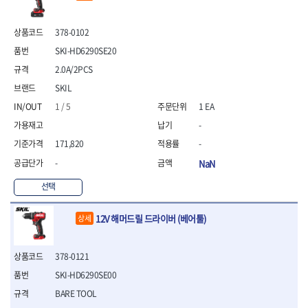
- 통나무쪼개기
- 날교환드라이버세트
- 에어오비탈센더
이젠
이홈
- 전동대패
- 드라이버핸들
- 에어드라이버
일레드
조란
- 가든툴세트
378-0102
- 비트세트
- 에어다이그라인더
츠노다(TTC)
콰이어트존
- 비트홀다드라이버
- 에어멀티샌더
연마기계
SKI-HD6290SE20
타이거(TIGER)
플렉스-절단석
- 비트홀다드라이버세트
- 에어앵글그라인더
- 습식그라인더
2.0A/2PCS
협성
황금손
- 드라이버블레이드
- 에어리베터기
- 건식그라인더
SKIL
- 비트드라이버
- 타이어압력게이지
- 연마지그
1 / 5
1 EA
- 별비트
- 에어밸트샌더
- 연마숫돌
- 육각비트
- 에어원형샌더
- 기타 악세사리
-
- 검전드라이버
- 에어폴리셔
목공기계
171,820
-
- 육각T렌치
- 에어톱
- 루터, 루터테이블
-
NaN
- 전동비트홀다
- 에어펀치
- 샌더폴리셔
- 드라이버비트세트
- 에어스프레이건
선택
기타목공구
- 옵셋드라이버
- 에어원터치카플러
- 클램프
- 스크래퍼드라이버
- 에어건
12V 해머드릴 드라이버 (베어툴)
상세
- 시계드라이버
운반기기
- 정밀드라이버
- 데크트럭
- 기어렌치
- 핸드카트
378-0121
- 육각복스드라이버
- 운반대차
SKI-HD6290SE00
- 스크류드라이버
- 운반가방
BARE TOOL
- 툴첵플러스