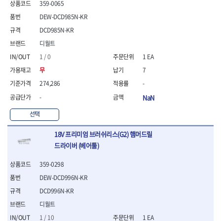
359-0065
- 니퍼 외
DEW-DCD985N-KR
- 바이스플라이어
- 옵셋렌치
DCD985N-KR
- 공구함세트
디월트
- 콤비네이션렌치
1 / 0
1 EA
- 양구스패너
- 라쳇콤비네이션렌치
무
7
- 라쳇옵셋렌치
274,286
-
- 콤비네이션렌치세트
-
NaN
- 플레어너트렌치
- 양구스패너세트
선택
- 옵셋렌치세트
- 라쳇콤비네이션렌치세
18V 프리미엄 브러쉬리스(G2) 햄머드릴
트
드라이버 (베어툴)
- 몽키스패너
- 라쳇콤비네이션세트
359-0298
- 라쳇렌치
DEW-DCD996N-KR
- 함마렌치
DCD996N-KR
- 멀티플라이어
디월트
- 미니라쳇세트
- 기타
1 / 10
1 EA