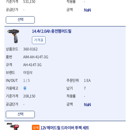
WIHA
WOODCRAFT
- 청소기
531,150
-
- 임팩휠너트소켓
- 테이블쏘
- T별렌치세트
- 오토해머
XCELITE
XPROTOOL-기어렌치
- 원형톱날
-
NaN
- 깃발형별렌치
ZETA
ZETA(LED)
전동악세서리
- 샌딩디스크
- 너트T렌치
선택
- 충전드릴용소켓
ZETA(PVC커터)
ZETA(라디에이터)
- 스크롤쏘날
- 별T렌치
- 전동비트롱소켓
- 숫돌
ZETA(비트셋트)
ZETA(자화기)
- 소켓비트세트
14.4V 2.0Ah 충전햄머드릴
- 드릴비트
- 다이아몬드숫돌
- 공구세트
ZETA(커터)
ZONE KING
- 비트세트
- 원형톱날/루터비트
가격표
- 드라이버세트
가드맨
게링 HSS
- 드릴척
- 루터비트
- 렌치세트
360-0162
게링 HSS-CO
나노원
- 육각비트
- 루터비트세트
- 육각드라이버
나이텍스
대건
AIM-AH-414T-3G
- 퀵릴리스비트소켓
- 직쏘날
- 드라이버
대건케이블
동해
- 전동비트소켓
- 디지털앵글파인더
AH-414T-3G
- 타격드라이버
- 롱자석소켓
디월트
디월트 인버터 발전기
- 띠톱날
- 양용드라이버
아임삭
- 소켓아답타
- 모종삽
라이트 세이키
맘모스
- 너트드라이버
1 / 5
1 EA
- 악세서리
- 갈퀴
- 별드라이버
멜텍
미주산업
- 청소기
유
7
- 호미
- 일자드라이버
바람돌이
백마
- 컷쏘날
- 스포크
- 십자드라이버
208,150
-
벡스
북성
- 원형톱날
- 파종기
- 포지드라이버
-
NaN
스팀코리아
아임삭
- 홈클리너
- 라운드너트드라이버
에어공구
에버그린
에코파워팩
- 제초기
선택
- 양용드라이버핸들
- 에어라쳇렌치
에코플로우
엠파이어
- 삽
- 포켓양용드라이버
- 에어임팩렌치
- 괭이
우주전열(겨울)
우주전열(여름)
- 드라이버날
- 에어드릴
12V 해머드릴 드라이버 투팩 세트
상세