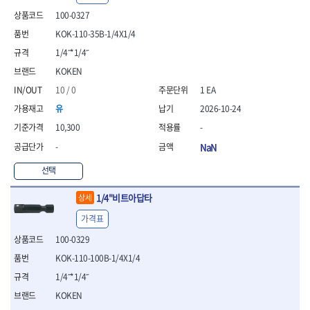
- 안전고글
측정도구
자동차용장비
- 롱소켓레일세트
- 동파이프커터
LOGOSOL(AGMA)
LONCIN
- 목공용끌세트
100-0327
- 방진마스크
- 자
- 타이어탈착기
- 육각비트소켓레일세트
- 플라스틱파이프커터
MACHAN
MAFELL
- 나무상자케이스
- 방독마스크
- 줄자
- 타이어휠발란스
KOK-110-35B-1/4X1/4
- 소켓세트
- 디버러
MARTOR
MAYHEW
- 버니셔
- 보호복
- 컴퍼스
- 판금작기세트
- 스터드풀러
- 동파이프확관기세트
1/4˝*1/4˝
- 끌
MCC
MEGA
- 장갑
- 분도기
- 리프트
- 너트트위스터
- 전동오스타세트
- 가우지
KOKEN
MORSE
NANIWA
- 낙하방지코드
- 수평기
- 판금계측자
- 볼트트위스터
- 배관내시경
- 조각칼
- 무릎 보호대
NICHOLSON
Norton
10 / 0
1 EA
- 테파게이지
- 핸드훅크
- 탭홀더
- 배관청소기
- 끌세트
- 레이저메타
- 엔진홀드
OLSON
OSEIN
- 다이홀더
- 하수구청소기
유
2026-10-24
전기.계절상품
- 대패
- 기타 측정도구
- 코끼리잭
- T형소켓렌치
- 오거
PB
PFEIL
- 열풍기
10,300
-
- 톱
- 검전테스터
- 가래지잭
- 옵셋라쳇렌치
- 커터
- 히터
PICA
PICARD
- 대패날
-
NaN
- 라쳇렌치세트
- 스프링헤드
- 충전식분무기
토크렌치
자동차용공구
PROXXON
RICHMOND
- 미니터닝세트
- 임팩드라이버
- PVC커터
- 선풍기
- 토크렌치바디
- 플레어너트소켓
선택
- 포스너비트
RIDGID
ROBERTSORBY
- 임팩드라이버세트
- 기타 악세사리
- 용접기
- 토크렌치
- 인젝터스페셜소켓
- 악세사리
ROTARY LIFT
ROTHENBERGER
- 비트라쳇핸들
- 콤프레샤
- LED충전식작업등
1/4"비트아답타
- 디지탈토크렌치
- 드레인플러그소켓
상세
- 클로스샌딩롤
RUBI
RUKO
- 비트
- LED램프
- 토크렌치라쳇헤드
- 벨트텐션풀리렌치
전동.충전공구
- 스프레이건
가격표
RYOBI
S.Djarv Hantverk AB
- 파워비트
- 예초기
- 토크렌치스패너헤드
- 리무버
- 드릴
- 작업용톱
- 양용드라이버비트
SCANGRIP
Scanprobe
100-0329
- 라디에이터
- 토크렌치링헤드
- 드래그링크소켓
- 드라이버
- 송곳
- 파워비트세트
- 심지난로
- 토크아답타
SENCI
SHINANO
- 록너트버스터
- 임팩렌치
KOK-110-100B-1/4X1/4
- 각끌
- 너트세터
- 온수 히터
- 크로우풋
- 토션바
SHOPVAC
SICE
- 샌더
- 측정자
1/4˝*1/4˝
- 마그네틱너트세터
- 열선
- 토크테스터기
- 임팩뒤바퀴휠너트소켓
- 앵글그라인더
- 클립
SKIL
SMOOS
KOKEN
- 슬라이딩마그네틱너트
- 정온선
- 비디오스코프
- 반사경
- 컷쏘
- 컴파스
SOURCE
SPARTAN