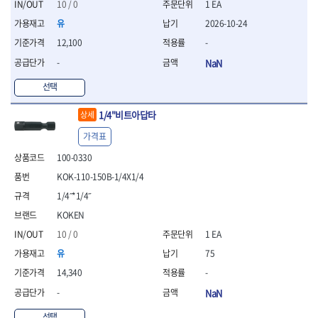
세터
- 콤프레셔
- 토크드라이버핸들
- 오일휠타소켓
10 / 0
1 EA
- 각도절단기
- 작업대
STAHLWILLE
STANZANI
- 비트아답타
- 토크드라이버세트
- 레버바
- 플런지쏘
- 물림쇠
유
2026-10-24
SWANSON
TEFENPLAST
- 충전드릴용롱소켓
- 토크드라이버
- 호스클램프플라이어
- 블로워
- 측정기
12,100
-
- 나비볼트소켓
TENGU
THETA -직판오일등
- 토크드라이버블레이드
- 피스톤링컴프레셔
- 밴드쏘
- 디지털습도측정기
- 스파크플러그소켓
-
NaN
- 다이얼토크렌치
THETA-공구함
THETA-드라이버
- 드로우핸들
- 원형톱
- 지그그리퍼시스템
- 비트소켓레일세트
- 토크멀티플라이어
- 판금돌리
THETA-랜턴
THETA-망치
- 해머드릴
- 치즐
선택
- 임팩비트소켓
- 토크렌치비트홀다헤드
- 스파크플러그플라이어
- 임팩드라이버
- 치즐세트
THETA-몽키
THETA-소켓비트
- 조인트
- 가방/케이스
- 범핑망치
- 로터리해머
- 파팅툴
1/4"비트아답타
THETA-스패너
THETA-운반구
상세
- 세미롱임팩소켓
- 픽업툴
- 라쳇렌치
- 터닝툴세트
절삭공구
THETA-자동몽키
THETA-자석소켓
- 라쳇헤드
가격표
- 클립플라이어
- 전동가위
- 할로윙툴
- 홀쏘날
THETA-전동악세서리
THETA-측정
- 임팩아답타
- 허브캡풀러
- 직쏘
- 캘리퍼
100-0330
- 바이메탈홀쏘날
- 비트홀다
THETA-커터,가위
THETA-핸드카트
- 산소센서소켓
- 멀티커터
- 잭나이프
- 하이스드릴
KOK-110-150B-1/4X1/4
- 볼L렌치세트
THETA-헤라
THOMAS FLINN
- 클립리무버
- 광택기
- 스코프세트
- 하이스코발트드릴
- L렌치세트
1/4˝*1/4˝
- 자석접시
TOP
TOPTUL
- 앵글그라인더
- 조각세트
- 드릴세트
- 볼L렌치
- 작업용등받이
- 샌딩머신
KOKEN
- 크래프트카버세트
TORMEK
TRACER
- 아바
- L렌치
- 자동차전용공구
- 밴드쏘
- 말렛스위프
- 반대탭
TSUNESABURO
TUOFU
10 / 0
1 EA
- 별렌치세트
- 타이어레버
- 콤보세트
- 목공용망치
- 톱날
TWOCHERRYS
UVEX
유
75
- 별렌치
- 스크래퍼
- 충전광택기
- 절단석
대패
VALLORBE
VAUGHAN
- T렌치
- 후크드라이버
14,340
-
- 로터리해머
- 원형톱날
- 스크래퍼
- T렌치세트
VBW
VESSEL
- 너트그립소켓
- 배터리
-
NaN
- 핸드툴세트
- 접렌치
WALTER
WERA
- 충전기
임팩휠너트소켓
- 다이아몬드휠
- 접별렌치
선택