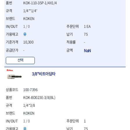
- 절연전공칼
KOK-110-35P-1/4X1/4
- 절연안전모
1/4˝*1/4˝
- 절연매트
KOKEN
- 방폭소켓
1 / 0
1 EA
- 방폭라쳇핸들
- 방폭콤비네이션렌치
유
75
- 방폭함마스패너
10,300
-
- 절연일자드라이버
-
NaN
- 절연별드라이버
- 절연드라이버세트
선택
- 스트리퍼
- 라쳇케이블커터
3/8"비트아답타
- 자동스트리퍼
- 케이블스트리퍼
- 압착기
100-7396
- 핀셋
KOK-BD023E-3/8(BL)
- 절연공구세트
1/4*3/8
- 절연비트홀다
- 절연비트홀다드라이버
KOKEN
- 방폭망치
1 / 0
1
- 절연L렌치
유
75