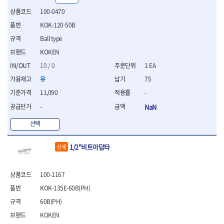
- 십자비트
100-0470
- 임팩별비트소켓
KOK-120-50B
- 임팩XZN비트소켓
Ball type
- 십자비트소켓
- 일자비트소켓
KOKEN
- XZN비트
10 / 0
1 EA
- 임팩XZN비트
유
75
- 라쳇핸들세트
- 사각비트
11,090
-
- 토크드라이버
-
NaN
- 포지비트소켓
- 임팩포지비트소켓
선택
플라이어,몽키,스패너
1/2"비트아답타
상세
- 뻰치
- 편구스패너
- 플라이어
100-1167
- 니퍼
KOK-135E-60B(PH)
- 롱노우즈
- 스냅링플라이어
60B(PH)
- 그룹조인트플라이어
KOKEN
- 케이블커터