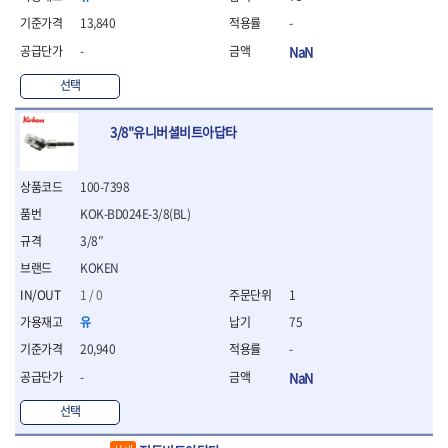
- 절연펜치
- 절연니퍼
13,840
-
- 절연가위
-
NaN
- 절연비트
선택
- 절연드라이버교체날
- 절연공구세트
- 절연라쳇렌치
3/8"유니버셜비트아답타
- 절연라쳇렌치세트
- 절연볼트커터
100-7398
- 절연아답타
- 절연펀치
KOK-BD024E-3/8(BL)
- 기타
3/8″
- 방폭연결대
KOKEN
- 방폭옵셋렌치
1 / 0
1
- 방폭니퍼
- 방폭펜치
유
75
- 방폭플라이어
20,940
-
- 방폭가위
-
NaN
- 방폭렌치
- 방폭스패너
선택
- 방폭비트소켓
- 방폭아답타