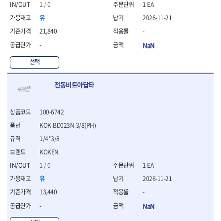
1 / 0
1 EA
- 니퍼 외
유
2026-11-21
- 바이스플라이어
- 옵셋렌치
21,840
-
- 공구함세트
-
NaN
- 콤비네이션렌치
- 양구스패너
선택
- 라쳇콤비네이션렌치
- 라쳇옵셋렌치
전동비트아답타
- 콤비네이션렌치세트
- 플레어너트렌치
- 양구스패너세트
100-6742
- 옵셋렌치세트
KOK-BD023N-3/8(PH)
- 라쳇콤비네이션렌치세
1/4*3/8
트
KOKEN
- 몽키스패너
- 라쳇콤비네이션세트
1 / 0
1 EA
- 라쳇렌치
유
2026-11-21
- 함마렌치
13,440
-
- 멀티플라이어
- 미니라쳇세트
-
NaN
- 기타