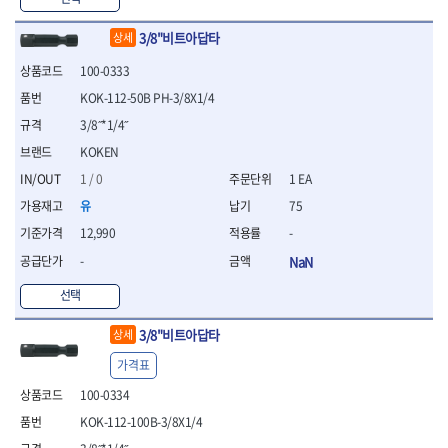
WIHA
WOODCRAFT
- 청소기
- 임팩휠너트소켓
- 테이블쏘
- T별렌치세트
- 오토해머
XCELITE
XPROTOOL-기어렌치
- 원형톱날
- 깃발형별렌치
3/8"비트아답타
상세
ZETA
ZETA(LED)
전동악세서리
- 샌딩디스크
- 너트T렌치
100-0333
- 충전드릴용소켓
ZETA(PVC커터)
ZETA(라디에이터)
- 스크롤쏘날
- 별T렌치
- 전동비트롱소켓
- 숫돌
ZETA(비트셋트)
ZETA(자화기)
KOK-112-50B PH-3/8X1/4
- 소켓비트세트
- 드릴비트
- 다이아몬드숫돌
- 공구세트
ZETA(커터)
ZONE KING
3/8˝*1/4˝
- 비트세트
- 원형톱날/루터비트
- 드라이버세트
가드맨
게링 HSS
KOKEN
- 드릴척
- 루터비트
- 렌치세트
게링 HSS-CO
나노원
- 육각비트
- 루터비트세트
1 / 0
1 EA
- 육각드라이버
나이텍스
대건
- 퀵릴리스비트소켓
- 직쏘날
- 드라이버
유
75
대건케이블
동해
- 전동비트소켓
- 디지털앵글파인더
- 타격드라이버
12,990
-
- 롱자석소켓
디월트
디월트 인버터 발전기
- 띠톱날
- 양용드라이버
- 소켓아답타
-
NaN
- 모종삽
라이트 세이키
맘모스
- 너트드라이버
- 악세서리
- 갈퀴
- 별드라이버
멜텍
미주산업
선택
- 청소기
- 호미
- 일자드라이버
바람돌이
백마
- 컷쏘날
- 스포크
- 십자드라이버
3/8"비트아답타
상세
벡스
북성
- 원형톱날
- 파종기
- 포지드라이버
스팀코리아
아임삭
가격표
- 홈클리너
- 라운드너트드라이버
에어공구
에버그린
에코파워팩
- 제초기
- 양용드라이버핸들
- 에어라쳇렌치
100-0334
에코플로우
엠파이어
- 삽
- 포켓양용드라이버
- 에어임팩렌치
KOK-112-100B-3/8X1/4
- 괭이
우주전열(겨울)
우주전열(여름)
- 드라이버날
- 에어드릴