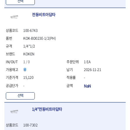
선택
- 라쳇 드라이버
- 라쳇스패너
전동비트아답타
- 스피드렌치
- 모터렌치
- 함마스패너
100-6743
절연.전설.방폭공구
KOK-BD023E-1/2(PH)
- 절연옵셋렌치
1/4*1/2
- 절연연결대
- 절연드라이버
KOKEN
- 절연스패너
1 / 0
1 EA
- 절연T렌치
유
2026-11-21
- 절연소켓
15,120
-
- 절연별소켓
- 절연별비트소켓
-
NaN
- 절연육각비트소켓
선택
- 절연라쳇핸들
- 절연렌치
- 절연토크렌치
1/4"전동비트아답타
- 절연콤비네이션렌치
- 절연링렌치
100-7302
- 절연플라이어