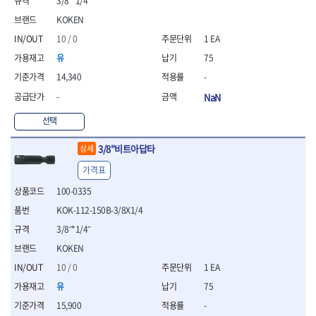
3/8˝*1/4˝
- 통나무쪼개기
- 날교환드라이버세트
- 에어오비탈센더
이젠
이홈
- 전동대패
KOKEN
- 드라이버핸들
- 에어드라이버
일레드
조란
- 가든툴세트
- 비트세트
- 에어다이그라인더
10 / 0
1 EA
츠노다(TTC)
콰이어트존
- 비트홀다드라이버
- 에어멀티샌더
연마기계
타이거(TIGER)
플렉스-절단석
유
75
- 비트홀다드라이버세트
- 에어앵글그라인더
- 습식그라인더
협성
황금손
14,340
-
- 드라이버블레이드
- 에어리베터기
- 건식그라인더
- 비트드라이버
- 타이어압력게이지
- 연마지그
-
NaN
- 별비트
- 에어밸트샌더
- 연마숫돌
선택
- 육각비트
- 에어원형샌더
- 기타 악세사리
- 검전드라이버
- 에어폴리셔
목공기계
3/8"비트아답타
상세
- 육각T렌치
- 에어톱
- 루터, 루터테이블
- 전동비트홀다
- 에어펀치
가격표
- 샌더폴리셔
- 드라이버비트세트
- 에어스프레이건
100-0335
기타목공구
- 옵셋드라이버
- 에어원터치카플러
- 클램프
KOK-112-150B-3/8X1/4
- 스크래퍼드라이버
- 에어건
- 시계드라이버
3/8˝*1/4˝
운반기기
- 정밀드라이버
- 데크트럭
KOKEN
- 기어렌치
- 핸드카트
10 / 0
1 EA
- 육각복스드라이버
- 운반대차
유
75
- 스크류드라이버
- 운반가방
- 툴첵플러스
15,900
-