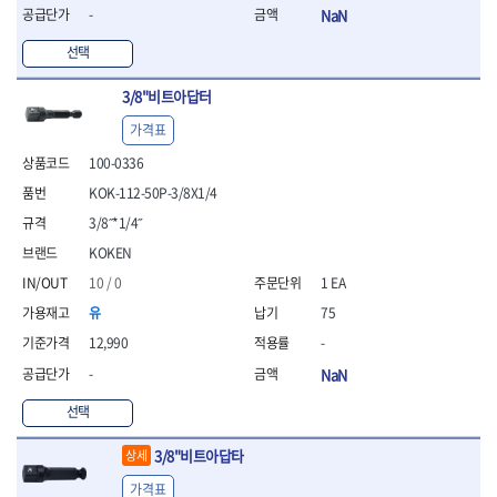
- 조절식렌치
-
NaN
- 볼트세터
- 너트드라이버
선택
- 자화기
- 레이저팁 드라이버
3/8"비트아답터
- 라쳇렌치
가격표
- 임팩엑스트라롱소켓
100-0336
- 파워렌치
- 드릴척아답타
KOK-112-50P-3/8X1/4
- 조인트플러그소켓
3/8˝*1/4˝
- 옵셋렌치
KOKEN
- 파워렌치
- 소켓홀더
10 / 0
1 EA
- 클라이밍비트
유
75
- 토크아답타
12,990
-
- 비트소켓세트
-
NaN
- 포지비트
- 일자비트
선택
- 임팩별비트
- 임팩일자비트
3/8"비트아답타
상세
- 임팩포지비트
가격표
- 임팩십자비트