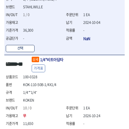
- 평치즐
STAHLWILLE
- 핀펀치세트
1 / 0
1 EA
- 펀치
2024-10-04
- 펀치세트
- 톱대
36,300
-
- 용접용품
-
NaN
- 빠루
- 철공끌
선택
원예.사무용품
1/4"비트아답타
상세
- 커터칼
- 전지가위
가격표
- 정글칼
100-0328
- 전정톱
KOK-110-50B-1/4X1/4
- 접톱
- 목공톱
1/4˝*1/4˝
- 고지톱
KOKEN
- 다목적가위
10 / 0
1 EA
- 안전커터칼
- 휠메저
무
2026-10-24
- 마킹
11,650
-