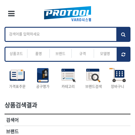
×
Ri
×
Toggle Menu
카테고리 검색
브랜드 검색
To
작업공구.종합
배관.전동.에어.
가나다
ABC
M
공구
운반
전체
ㄱ
ㄴ
ㄷ
ㄹ
ㅁ
ㅂ
ㅅ
ㅇ
ㅈ
소켓,렌치,드라이버
배관공구.장비
ㅊ
ㅋ
ㅌ
ㅍ
ㅎ
- 소켓
- 파이프렌치
- 롱소켓
- 스트랩락파이프핸들
- 세미롱소켓
- 파이프커터
전체
- 엑스트라롱소켓
- 튜빙커터
- 임팩소켓
- 리머
1-DAY
ABC
가격표주문
공구명가
카테고리
브랜드검색
장바구니
- 임팩세미롱소켓
- 밴더
ACE POWER
Armor Tool, LLC
- 임팩롱소켓
- 동파이프확관기
AURIOU
Benchcrafted
- 유니버셜소켓
- 파이프나사산가공기
상품검색결과
BHS(영창망치)
BTK
- 별소켓
- 오스타세트
CHANNELLOCK
CMO
- 롱별소켓
- 파이프가공기
검색어
- 임팩별소켓
- 바이스
CMT
CP
- 임팩롱별소켓
- 파이프스탠드
CROWN
DEWIT
브랜드
- 비트소켓
- 파이프바이스