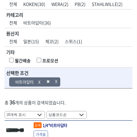
DH신바람
DMT
전체
KOKEN(30)
WERA(2)
PB(2)
STAHLWILLE(2)
- 육각비트소켓
- 유압전선압착기
산업.안전.웰딩.
목공공구.목공
EIGHT
EISHIN
- 임팩육각비트소켓
- 듀잇밴더
계절
기계
카테고리
EKLIND
ELIPSE
- 별비트소켓
- 마이크로드레인
전체
비트아답타(36)
ENGINEER
EXPERT
- XZN비트소켓
- 마이크로릴
산업, 생활용품
조각도.끌
FASTCAP
FISKARS
- 임팩육각비트
- 시스네이크컴팩
원산지
- 펜
- 평도
- 임팩비트
- 시스네이크미니릴
FLAG
FLEX
- 나사고정제
- 아사도
전체
일본(15)
체코(2)
스위스(1)
- 임팩비트홀더
- 시스네이크
FLEXCUT
FORREST
- 배관밀봉제
- 환도
- 유니버셜조인트
- 배관검사용모니터
기타
GIANTLOK
HALDER
- 윤활방청제
- 심환도
- 아답타
- 내시경카메라
- 선글라스, 고글
- 곡환도
HAZET
HIOKI
월간배송
프로모션
- 연결대
- 라인송신기
- 설치형가림막
- 삼각도
HIT
IR
- 임팩연결대
- 탐지용수신기
- 블로워
- 곡아사도
선택한 조건
IRWIN
ISOTOOL
- 볼연결대
- 콤비네이션청소기
- 전선릴
- 곡삼각도
JOKARI
KAKURI
비트아답타
- 볼연결대세트
- 수동스피너
- 연장선
- 조각도
- 라쳇핸들
- 프렉스샤프트
Katimax
KAWASA
- 마카
- 대형평도
- 퀵릴리스라쳇핸들
- 액세서리
KBS
KHEIRON
- 매직
- 조각도세트
- 플렉시블라쳇핸들
- 전동드럼머신
36
총
개의 상품이 검색되었습니다.
KLEIN
KNIPEX
- 작업등
- D형조각도
- 단축라쳇핸들
- 스프링청소기
- 케이블타이
- 카빙나이프
KOKEN
KOMELON
- 라쳇아답터
- 고압파이프세척기
- 스피커
- 나이프
측정공구.절삭
자동차공구.장
KTC
KUKEN
- 수동복스대
- 건/습식 청소기
- 스코프
공구
비
1/4"비트아답타
안전용품
LENOX(사입)
LENOX(수입)
상세
- 스핀드라이버
- 청소기악세서리
- 손도끼
- 안전안경
LIENIELSEN
LOCTITE
- 소켓레일세트
- 체인파이프렌치
가격표
- 목공용끌