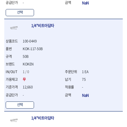
연마용품
-
NaN
- 조줄
선택
- 철공용줄
- 목공용줄
- 조줄세트
1/4"비트아답타
- 판금줄홀더
- 줄
100-0449
공구함.공구집
KOK-117-50B
- 공구함
- 탑체스터
50B
- 플라스틱이동공구함
KOKEN
- 공구통
1 / 0
1 EA
- 기타공구
무
75
- 공구가방
12,660
-
기타 작업공구
- 헤라
-
NaN
- 케이스
선택
- 수리키트
- 고정링/링
- 핀
1/4"비트아답타