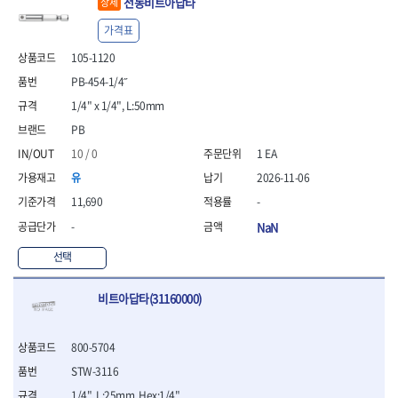
전동비트아답타
상세
- 방폭T렌치
가격표
- 방폭드라이버
- 방폭펀치
105-1120
- 절연포지비트소켓
PB-454-1/4˝
철공공구
1/4" x 1/4", L:50mm
- 볼트커터
PB
- 핸드볼트커터
- 항공가위
10 / 0
1 EA
- 클램프
유
2026-11-06
- 망치
11,690
-
- 빠루망치
- 볼핀망치
-
NaN
- 함마망치
선택
- 도끼
- 망치헤드
비트아답타(31160000)
- 판금망치
- 나일론무반동망치
- 플라스틱망치
800-5704
- 고무망치
STW-3116
- 핀펀치
- 센타펀치
1/4", L:25mm, Hex:1/4"