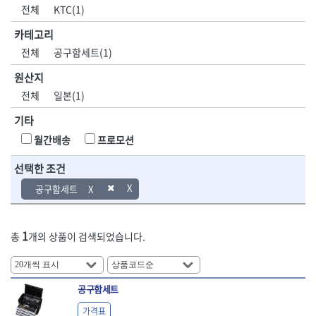
DH신바람
DMT
전체
KTC(1)
- 육각비트소켓
- 유압전선압착기
산업.안전.웰딩.
목공공구.목공
EIGHT
EISHIN
- 임팩육각비트소켓
- 듀잇밴더
계절
기계
카테고리
EKLIND
ELIPSE
- 별비트소켓
- 마이크로드레인
전체
공구함세트(1)
ENGINEER
EXPERT
- XZN비트소켓
- 마이크로릴
산업, 생활용품
조각도.끌
FASTCAP
FISKARS
- 임팩육각비트
- 시스네이크컴팩
원산지
- 펜
- 평도
- 임팩비트
- 시스네이크미니릴
FLAG
FLEX
- 나사고정제
- 아사도
전체
일본(1)
- 임팩비트홀더
- 시스네이크
FLEXCUT
FORREST
- 배관밀봉제
- 환도
- 유니버셜조인트
- 배관검사용모니터
기타
GIANTLOK
HALDER
- 윤활방청제
- 심환도
- 아답타
- 내시경카메라
- 선글라스, 고글
- 곡환도
HAZET
HIOKI
월간배송
프로모션
- 연결대
- 라인송신기
- 설치형가림막
- 삼각도
HIT
IR
- 임팩연결대
- 탐지용수신기
- 블로워
- 곡아사도
선택한 조건
IRWIN
ISOTOOL
- 볼연결대
- 콤비네이션청소기
- 전선릴
- 곡삼각도
JOKARI
KAKURI
공구함세트
- 볼연결대세트
- 수동스피너
- 연장선
- 조각도
- 라쳇핸들
- 프렉스샤프트
Katimax
KAWASA
- 마카
- 대형평도
- 퀵릴리스라쳇핸들
- 액세서리
KBS
KHEIRON
- 매직
- 조각도세트
- 플렉시블라쳇핸들
- 전동드럼머신
1
총
개의 상품이 검색되었습니다.
KLEIN
KNIPEX
- 작업등
- D형조각도
- 단축라쳇핸들
- 스프링청소기
- 케이블타이
- 카빙나이프
KOKEN
KOMELON
- 라쳇아답터
- 고압파이프세척기
- 스피커
- 나이프
측정공구.절삭
자동차공구.장
KTC
KUKEN
- 수동복스대
- 건/습식 청소기
- 스코프
공구
비
안전용품
LENOX(사입)
LENOX(수입)
공구함세트
- 스핀드라이버
- 청소기악세서리
- 손도끼
- 안전안경
LIENIELSEN
LOCTITE
- 소켓레일세트
- 체인파이프렌치
가격표
- 목공용끌