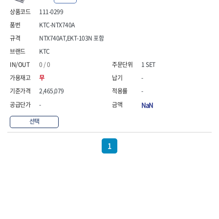
- 안전고글
측정도구
자동차용장비
- 롱소켓레일세트
- 동파이프커터
LOGOSOL(AGMA)
LONCIN
- 목공용끌세트
111-0299
- 방진마스크
- 자
- 타이어탈착기
- 육각비트소켓레일세트
- 플라스틱파이프커터
MACHAN
MAFELL
- 나무상자케이스
- 방독마스크
- 줄자
- 타이어휠발란스
- 소켓세트
- 디버러
KTC-NTX740A
MARTOR
MAYHEW
- 버니셔
- 보호복
- 컴퍼스
- 판금작기세트
- 스터드풀러
- 동파이프확관기세트
NTX740AT,EKT-103N 포함
- 끌
MCC
MEGA
- 장갑
- 분도기
- 리프트
- 너트트위스터
- 전동오스타세트
- 가우지
KTC
MORSE
NANIWA
- 낙하방지코드
- 수평기
- 판금계측자
- 볼트트위스터
- 배관내시경
- 조각칼
- 무릎 보호대
NICHOLSON
Norton
- 테파게이지
- 핸드훅크
0 / 0
1 SET
- 탭홀더
- 배관청소기
- 끌세트
- 레이저메타
- 엔진홀드
OLSON
OSEIN
- 다이홀더
- 하수구청소기
전기.계절상품
무
-
- 대패
- 기타 측정도구
- 코끼리잭
- T형소켓렌치
- 오거
PB
PFEIL
- 열풍기
- 톱
2,465,079
-
- 검전테스터
- 가래지잭
- 옵셋라쳇렌치
- 커터
- 히터
PICA
PICARD
- 대패날
-
NaN
- 라쳇렌치세트
- 스프링헤드
- 충전식분무기
토크렌치
자동차용공구
PROXXON
RICHMOND
- 미니터닝세트
- 임팩드라이버
- PVC커터
- 선풍기
- 토크렌치바디
- 플레어너트소켓
선택
- 포스너비트
RIDGID
ROBERTSORBY
- 임팩드라이버세트
- 기타 악세사리
- 용접기
- 토크렌치
- 인젝터스페셜소켓
- 악세사리
ROTARY LIFT
ROTHENBERGER
- 비트라쳇핸들
- 콤프레샤
- LED충전식작업등
- 디지탈토크렌치
- 드레인플러그소켓
- 클로스샌딩롤
1
RUBI
RUKO
- 비트
- LED램프
- 토크렌치라쳇헤드
- 벨트텐션풀리렌치
전동.충전공구
- 스프레이건
RYOBI
S.Djarv Hantverk AB
- 파워비트
- 예초기
- 토크렌치스패너헤드
- 리무버
- 드릴
- 작업용톱
- 양용드라이버비트
SCANGRIP
Scanprobe
- 라디에이터
- 토크렌치링헤드
- 드래그링크소켓
- 드라이버
- 송곳
- 파워비트세트
- 심지난로
- 토크아답타
SENCI
SHINANO
- 록너트버스터
- 임팩렌치
- 각끌
- 너트세터
- 온수 히터
- 크로우풋
- 토션바
SHOPVAC
SICE
- 샌더
- 측정자
- 마그네틱너트세터
- 열선
- 토크테스터기
- 임팩뒤바퀴휠너트소켓
- 앵글그라인더
- 클립
SKIL
SMOOS
- 슬라이딩마그네틱너트
- 정온선
- 비디오스코프
- 반사경
- 컷쏘
- 컴파스
SOURCE
SPARTAN