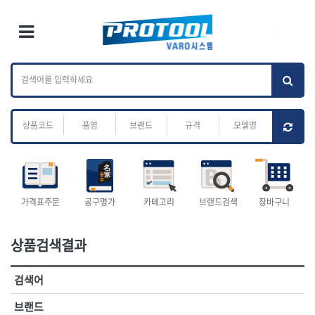
×
Ri
×
Toggle Menu
카테고리 검색
브랜드 검색
To
작업공구.종합
배관.전동.에어.
가나다
ABC
M
공구
운반
전체
ㄱ
ㄴ
ㄷ
ㄹ
ㅁ
ㅂ
ㅅ
ㅇ
ㅈ
소켓,렌치,드라이버
배관공구.장비
ㅊ
ㅋ
ㅌ
ㅍ
ㅎ
- 소켓
- 파이프렌치
- 롱소켓
- 스트랩락파이프핸들
- 세미롱소켓
- 파이프커터
전체
- 엑스트라롱소켓
- 튜빙커터
- 임팩소켓
- 리머
1-DAY
ABC
가격표주문
공구명가
카테고리
브랜드검색
장바구니
- 임팩세미롱소켓
- 밴더
ACE POWER
Armor Tool, LLC
- 임팩롱소켓
- 동파이프확관기
AURIOU
Benchcrafted
- 유니버셜소켓
- 파이프나사산가공기
상품검색결과
BHS(영창망치)
BTK
- 별소켓
- 오스타세트
CHANNELLOCK
CMO
- 롱별소켓
- 파이프가공기
검색어
- 임팩별소켓
- 바이스
CMT
CP
- 임팩롱별소켓
- 파이프스탠드
CROWN
DEWIT
브랜드
- 비트소켓
- 파이프바이스