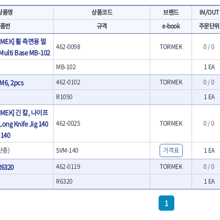
- 마카
- 대형평도
HIT
IR
상품명
상품코드
브랜드
IN/OUT
- 매직
- 조각도세트
KAKURI
Katimax
- 작업등
- D형조각도
품번
규격
e-book
주문단위
- 케이블타이
- 카빙나이프
KLEIN
KNIPEX
RMEK] 휠 측면용 멀
기
- 스피커
- 나이프
462-0098
TORMEK
0 / 0
KUKEN
LENOX(사입)
ulti Base MB-102
- 스코프
안전용품
LOGOSOL(AGMA)
LONCIN
인
- 손도끼
MB-102
1 EA
- 안전안경
MAYHEW
MCC
- 목공용끌
- 안전고글
M6, 2pcs
462-0102
TORMEK
0 / 0
팩
- 목공용끌세트
NICHOLSON
Norton
- 방진마스크
니릴
- 나무상자케이스
R1050
1 EA
- 방독마스크
PFEIL
PICA
- 버니셔
- 보호복
MEK] 긴 칼, 나이프
RIDGID
ROBERTSORBY
니터
- 끌
- 장갑
ng Knife Jig 140
462-0025
TORMEK
0 / 0
RUKO
RYOBI
- 가우지
- 낙하방지코드
140
- 조각칼
SENCI
SHINANO
- 무릎 보호대
- 끌세트
단종)
SVM-140
SMOOS
가격표
SOURCE
1 EA
전기.계절상품
소기
- 대패
SWANSON
TEFENPLAST
- 열풍기
R6320
462-0119
TORMEK
0 / 0
- 톱
- 히터
THETA-드라이버
THETA-랜턴
- 대패날
R6320
1 EA
- 충전식분무기
- 미니터닝세트
트
THETA-스패너
THETA-운반구
- 선풍기
- 포스너비트
세서리
THETA-측정
THETA-커터,가위
1
- 용접기
- 악세사리
N
TOP
TOPTUL
- LED충전식작업등
척기
- 클로스샌딩롤