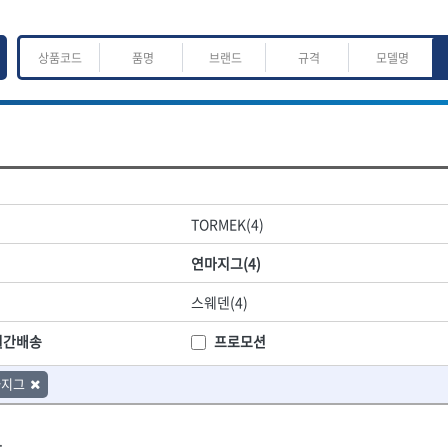
ㅈ
ㅊ
ㅋ
ㅌ
ㅍ
ㅎ
어.운반
산업.안전.웰딩.계절
목공공구.목공기계
TORMEK(4)
K
L
M
N
O
P
Q
R
S
T
U
V
W
X
Y
Z
산업, 생활용품
조각도.끌
연마지그(4)
- 펜
- 평도
프핸들
- 나사고정제
- 아사도
스웨덴(4)
- 배관밀봉제
- 환도
ACE POWER
Armor Tool, LLC
- 윤활방청제
- 심환도
BTK
CHANNELLOCK
월간배송
프로모션
- 선글라스, 고글
- 곡환도
CROWN
DEWIT
- 설치형가림막
- 삼각도
마지그
기
- 블로워
EISHIN
- 곡아사도
EKLIND
가공기
- 전선릴
- 곡삼각도
FASTCAP
FISKARS
- 연장선
- 조각도
.
FORREST
GIANTLOK