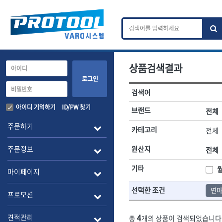
상품검색결과
카테고리 검색
브랜드 검색
로그인
검색어
전체
ㄱ
ㄴ
ㄷ
ㄹ
ㅁ
ㅂ
ㅅ
ㅇ
작업공구.종합공구
배관.전동.에
아이디 기억하기
ID/PW 찾기
브랜드
전체
A
B
C
D
E
F
G
H
I
J
소켓,렌치,드라이버
배관공구.장비
주문하기
카테고리
전체
- 소켓
- 파이프렌치
전체
- 롱소켓
- 스트랩락파이
주문정보
원산지
전체
- 세미롱소켓
- 파이프커터
1-DAY
ABC
- 엑스트라롱소켓
- 튜빙커터
Benchcrafted
기타
BHS(영창망치)
마이페이지
- 임팩소켓
- 리머
CMT
CP
- 임팩세미롱소켓
- 밴더
선택한 조건
연
DMT
- 임팩롱소켓
- 동파이프확관
EIGHT
프로모션
- 유니버셜소켓
- 파이프나사산
ENGINEER
EXPERT
- 별소켓
- 오스타세트
4
견적관리
총
개의 상품이 검색되었습니다
FLEX
FLEXCUT