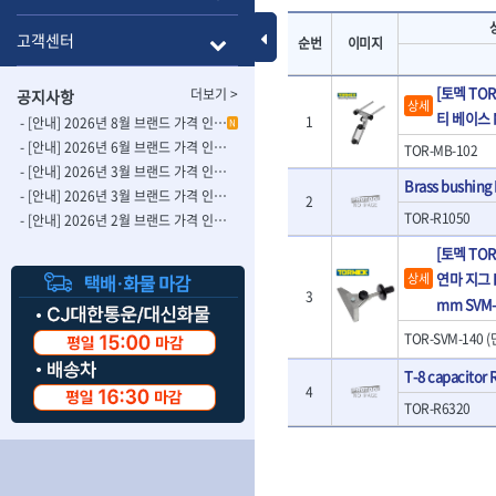
- 롱별소켓
- 파이프가공기
HAZET
HIOKI
- 임팩별소켓
- 바이스
Toggle Menu
고객센터
순번
이미지
ISOTOOL
JOKARI
- 임팩롱별소켓
- 파이프스탠드
- 비트소켓
- 파이프바이스
KBS
KHEIRON
[토멕 TO
더보기 >
공지사항
- 육각비트소켓
- 유압전선압착
상세
KOMELON
KTC
티 베이스 M
1
- 임팩육각비트소켓
- 듀잇밴더
- [안내] 2026년 8월 브랜드 가격 인상 사전 안내의 건
N
LIENIELSEN
LOCTITE
- 별비트소켓
- 마이크로드레
- [안내] 2026년 6월 브랜드 가격 인상 사전 안내의 건
TOR-MB-102
MAFELL
MARTOR
- XZN비트소켓
- 마이크로릴
- [안내] 2026년 3월 브랜드 가격 인상 사전 안내의 건-2
Brass bushing 
- 임팩육각비트
- 시스네이크컴
MORSE
NANIWA
- [안내] 2026년 3월 브랜드 가격 인상 사전 안내의 건
2
- 임팩비트
- 시스네이크미
TOR-R1050
- [안내] 2026년 2월 브랜드 가격 인상 사전 안내의 건
OSEIN
PB
- 임팩비트홀더
- 시스네이크
PROXXON
RICHMOND
[토멕 TOR
- 유니버셜조인트
- 배관검사용모
연마 지그 Lo
상세
ROTHENBERGER
RUBI
- 아답타
- 내시경카메라
3
mm SVM-
- 연결대
- 라인송신기
SCANGRIP
Scanprobe
- 임팩연결대
- 탐지용수신기
자동차공구.장비
SICE
TOR-SVM-140 (
SKIL
- 볼연결대
- 콤비네이션청
STAHLWILLE
STANZANI
T-8 capacitor 
- 볼연결대세트
- 수동스피너
자동차용장비
4
THETA -직판오일등
THETA-공구함
- 라쳇핸들
- 프렉스샤프트
TOR-R6320
- 타이어탈착기
- 퀵릴리스라쳇핸들
- 액세서리
THETA-몽키
THETA-소켓비
- 타이어휠발란스
- 플렉시블라쳇핸들
- 전동드럼머신
THETA-자석소켓
THETA-전동악
- 판금작기세트
- 단축라쳇핸들
- 스프링청소기
- 리프트
THETA-헤라
THOMAS FLIN
- 라쳇아답터
- 고압파이프세