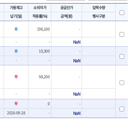
토크렌치
IRWIN
가용재고
소비자가
공급단가
입력수량
- 토크렌치바디
KAWASA
납기(일)
적용률(%)
금액(원)
행사구분
- 토크렌치
KOKEN
- 디지탈토크렌치
유
196,100
-
- 토크렌치라쳇헤드
LENOX(수입)
- 토크렌치스패너헤드
MACHAN
-
-
NaN
- 토크렌치링헤드
MEGA
- 토크아답타
유
10,300
-
OLSON
- 크로우풋
-
-
NaN
- 토크테스터기
PICARD
- 비디오스코프
ROTARY LIFT
- 토크드라이버핸들
무
98,200
-
S.Djarv Hantverk AB
- 토크드라이버세트
SHOPVAC
- 토크드라이버
- 토크드라이버블레이드
-
SPARTAN
-
NaN
- 다이얼토크렌치
TENGU
무
0
-
- 토크멀티플라이어
THETA-망치
2026-09-28
- 토크렌치비트홀다헤드
-
NaN
THETA-자동몽키
- 가방/케이스
THETA-핸드카트
절삭공구
TORMEK
- 홀쏘날