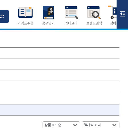
Ri
T
M
가격표주문
공구명가
카테고리
브랜드검색
장바구니
×
×
측정공구.절삭공구
숫자
측정도구
- 자
- 줄자
- 컴퍼스
AURIOU
- 분도기
CMO
- 수평기
DH신바람
- 테파게이지
- 레이저메타
ELIPSE
- 기타 측정도구
FLAG
- 검전테스터
HALDER