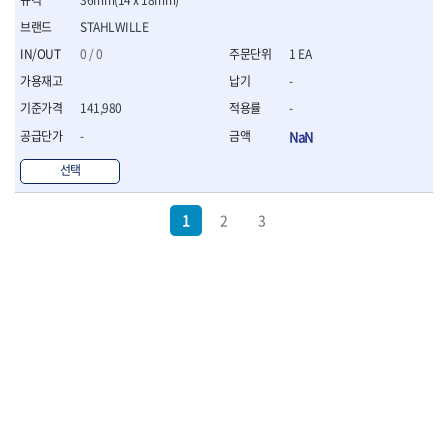
STAHLWILLE
0 / 0
1 EA
-
141,980
-
-
NaN
선택
1
2
3