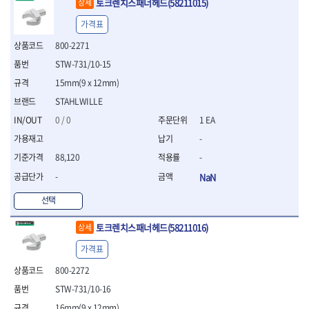
토크렌치스패너헤드(58211015)
상세
- 십자비트
가격표
- 임팩별비트소켓
- 임팩XZN비트소켓
800-2271
- 십자비트소켓
STW-731/10-15
- 일자비트소켓
15mm(9 x 12mm)
- XZN비트
- 임팩XZN비트
STAHLWILLE
- 라쳇핸들세트
0 / 0
1 EA
- 사각비트
-
- 토크드라이버
- 포지비트소켓
88,120
-
- 임팩포지비트소켓
-
NaN
플라이어,몽키,스패너
선택
- 뻰치
- 편구스패너
토크렌치스패너헤드(58211016)
상세
- 플라이어
- 니퍼
가격표
- 롱노우즈
800-2272
- 스냅링플라이어
STW-731/10-16
- 그룹조인트플라이어
- 케이블커터
16mm(9 x 12mm)