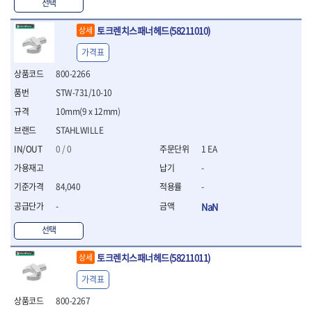
WIHA
WOODCRAFT
- 청소기
선택
- 임팩휠너트소켓
- 테이블쏘
- T별렌치세트
- 오토해머
XCELITE
XPROTOOL-기어렌치
- 원형톱날
- 깃발형별렌치
토크렌치스패너헤드(58211010)
상세
ZETA
ZETA(LED)
전동악세서리
- 샌딩디스크
- 너트T렌치
- 충전드릴용소켓
ZETA(PVC커터)
ZETA(라디에이터)
- 스크롤쏘날
가격표
- 별T렌치
- 전동비트롱소켓
- 숫돌
ZETA(비트셋트)
ZETA(자화기)
- 소켓비트세트
800-2266
- 드릴비트
- 다이아몬드숫돌
- 공구세트
ZETA(커터)
ZONE KING
STW-731/10-10
- 비트세트
- 원형톱날/루터비트
- 드라이버세트
가드맨
게링 HSS
- 드릴척
- 루터비트
10mm(9 x 12mm)
- 렌치세트
게링 HSS-CO
나노원
- 육각비트
- 루터비트세트
- 육각드라이버
STAHLWILLE
나이텍스
대건
- 퀵릴리스비트소켓
- 직쏘날
- 드라이버
0 / 0
1 EA
대건케이블
동해
- 전동비트소켓
- 디지털앵글파인더
- 타격드라이버
- 롱자석소켓
-
디월트
디월트 인버터 발전기
- 띠톱날
- 양용드라이버
- 소켓아답타
- 모종삽
라이트 세이키
맘모스
- 너트드라이버
84,040
-
- 악세서리
- 갈퀴
- 별드라이버
멜텍
미주산업
-
NaN
- 청소기
- 호미
- 일자드라이버
바람돌이
백마
- 컷쏘날
- 스포크
선택
- 십자드라이버
벡스
북성
- 원형톱날
- 파종기
- 포지드라이버
스팀코리아
아임삭
- 홈클리너
토크렌치스패너헤드(58211011)
상세
- 라운드너트드라이버
에어공구
에버그린
에코파워팩
- 제초기
- 양용드라이버핸들
- 에어라쳇렌치
가격표
에코플로우
엠파이어
- 삽
- 포켓양용드라이버
- 에어임팩렌치
- 괭이
800-2267
우주전열(겨울)
우주전열(여름)
- 드라이버날
- 에어드릴