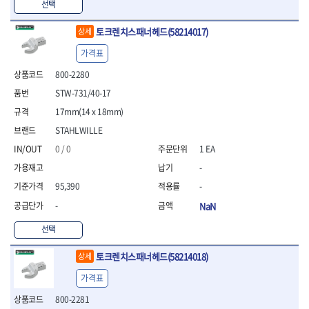
선택
- 방폭T렌치
- 방폭드라이버
토크렌치스패너헤드(58214017)
상세
- 방폭펀치
가격표
- 절연포지비트소켓
철공공구
800-2280
- 볼트커터
STW-731/40-17
- 핸드볼트커터
17mm(14 x 18mm)
- 항공가위
STAHLWILLE
- 클램프
- 망치
0 / 0
1 EA
- 빠루망치
-
- 볼핀망치
95,390
-
- 함마망치
- 도끼
-
NaN
- 망치헤드
선택
- 판금망치
- 나일론무반동망치
토크렌치스패너헤드(58214018)
상세
- 플라스틱망치
- 고무망치
가격표
- 핀펀치
800-2281
- 센타펀치