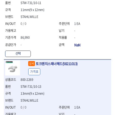
- 통나무쪼개기
- 날교환드라이버세트
- 에어오비탈센더
이젠
이홈
STW-731/10-11
- 전동대패
- 드라이버핸들
- 에어드라이버
일레드
조란
11mm(9 x 12mm)
- 가든툴세트
- 비트세트
- 에어다이그라인더
츠노다(TTC)
콰이어트존
STAHLWILLE
- 비트홀다드라이버
- 에어멀티샌더
연마기계
타이거(TIGER)
플렉스-절단석
0 / 0
1 EA
- 비트홀다드라이버세트
- 에어앵글그라인더
- 습식그라인더
협성
황금손
- 드라이버블레이드
- 에어리베터기
- 건식그라인더
-
- 비트드라이버
- 타이어압력게이지
- 연마지그
86,990
-
- 별비트
- 에어밸트샌더
- 연마숫돌
-
NaN
- 육각비트
- 에어원형샌더
- 기타 악세사리
- 검전드라이버
- 에어폴리셔
목공기계
선택
- 육각T렌치
- 에어톱
- 루터, 루터테이블
- 전동비트홀다
- 에어펀치
토크렌치스패너헤드(58211013)
- 샌더폴리셔
상세
- 드라이버비트세트
- 에어스프레이건
기타목공구
가격표
- 옵셋드라이버
- 에어원터치카플러
- 클램프
- 스크래퍼드라이버
- 에어건
800-2269
- 시계드라이버
운반기기
STW-731/10-13
- 정밀드라이버
- 데크트럭
13mm(9 x 12mm)
- 기어렌치
- 핸드카트
- 육각복스드라이버
STAHLWILLE
- 운반대차
- 스크류드라이버
- 운반가방
0 / 0
1 EA
- 툴첵플러스
-