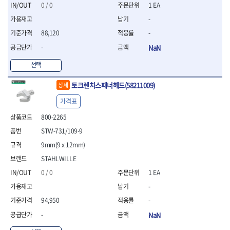
세터
- 콤프레셔
- 토크드라이버핸들
- 오일휠타소켓
- 각도절단기
0 / 0
1 EA
- 작업대
STAHLWILLE
STANZANI
- 비트아답타
- 토크드라이버세트
- 레버바
- 플런지쏘
- 물림쇠
-
SWANSON
TEFENPLAST
- 충전드릴용롱소켓
- 토크드라이버
- 호스클램프플라이어
- 블로워
- 측정기
88,120
-
- 나비볼트소켓
TENGU
THETA -직판오일등
- 토크드라이버블레이드
- 피스톤링컴프레셔
- 밴드쏘
- 디지털습도측정기
- 스파크플러그소켓
- 다이얼토크렌치
THETA-공구함
THETA-드라이버
- 드로우핸들
-
NaN
- 원형톱
- 지그그리퍼시스템
- 비트소켓레일세트
- 토크멀티플라이어
- 판금돌리
THETA-랜턴
THETA-망치
- 해머드릴
- 치즐
선택
- 임팩비트소켓
- 토크렌치비트홀다헤드
- 스파크플러그플라이어
- 임팩드라이버
- 치즐세트
THETA-몽키
THETA-소켓비트
- 조인트
- 가방/케이스
- 범핑망치
- 로터리해머
- 파팅툴
THETA-스패너
THETA-운반구
토크렌치스패너헤드(58211009)
상세
- 세미롱임팩소켓
- 픽업툴
- 라쳇렌치
- 터닝툴세트
절삭공구
THETA-자동몽키
THETA-자석소켓
- 라쳇헤드
- 클립플라이어
- 전동가위
가격표
- 할로윙툴
- 홀쏘날
THETA-전동악세서리
THETA-측정
- 임팩아답타
- 허브캡풀러
- 직쏘
- 캘리퍼
- 바이메탈홀쏘날
800-2265
- 비트홀다
THETA-커터,가위
THETA-핸드카트
- 산소센서소켓
- 멀티커터
- 잭나이프
- 하이스드릴
- 볼L렌치세트
STW-731/109-9
THETA-헤라
THOMAS FLINN
- 클립리무버
- 광택기
- 스코프세트
- 하이스코발트드릴
- L렌치세트
- 자석접시
TOP
TOPTUL
- 앵글그라인더
9mm(9 x 12mm)
- 조각세트
- 드릴세트
- 볼L렌치
- 작업용등받이
- 샌딩머신
- 크래프트카버세트
TORMEK
TRACER
- 아바
STAHLWILLE
- L렌치
- 자동차전용공구
- 밴드쏘
- 말렛스위프
- 반대탭
TSUNESABURO
TUOFU
0 / 0
1 EA
- 별렌치세트
- 타이어레버
- 콤보세트
- 목공용망치
- 톱날
TWOCHERRYS
UVEX
- 별렌치
- 스크래퍼
-
- 충전광택기
- 절단석
대패
VALLORBE
VAUGHAN
- T렌치
- 후크드라이버
- 로터리해머
94,950
-
- 원형톱날
- 스크래퍼
- T렌치세트
VBW
VESSEL
- 너트그립소켓
- 배터리
- 핸드툴세트
-
NaN
- 접렌치
WALTER
WERA
- 충전기
임팩휠너트소켓
- 다이아몬드휠
- 접별렌치