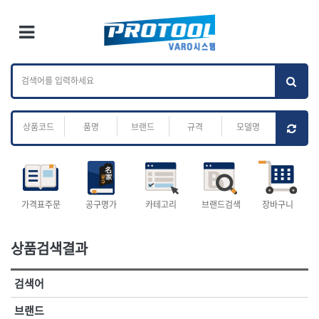
×
Ri
×
Toggle Menu
카테고리 검색
브랜드 검색
To
작업공구.종합
배관.전동.에어.
가나다
ABC
M
공구
운반
전체
ㄱ
ㄴ
ㄷ
ㄹ
ㅁ
ㅂ
ㅅ
ㅇ
ㅈ
소켓,렌치,드라이버
배관공구.장비
ㅊ
ㅋ
ㅌ
ㅍ
ㅎ
- 소켓
- 파이프렌치
- 롱소켓
- 스트랩락파이프핸들
- 세미롱소켓
- 파이프커터
전체
- 엑스트라롱소켓
- 튜빙커터
- 임팩소켓
- 리머
1-DAY
ABC
가격표주문
공구명가
카테고리
브랜드검색
장바구니
- 임팩세미롱소켓
- 밴더
ACE POWER
Armor Tool, LLC
- 임팩롱소켓
- 동파이프확관기
AURIOU
Benchcrafted
- 유니버셜소켓
- 파이프나사산가공기
상품검색결과
BHS(영창망치)
BTK
- 별소켓
- 오스타세트
CHANNELLOCK
CMO
- 롱별소켓
- 파이프가공기
검색어
- 임팩별소켓
- 바이스
CMT
CP
- 임팩롱별소켓
- 파이프스탠드
CROWN
DEWIT
브랜드
- 비트소켓
- 파이프바이스