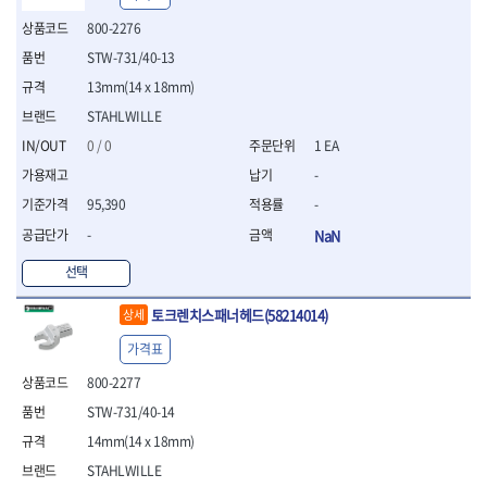
- 절연전공칼
800-2276
- 절연안전모
- 절연매트
STW-731/40-13
- 방폭소켓
13mm(14 x 18mm)
- 방폭라쳇핸들
STAHLWILLE
- 방폭콤비네이션렌치
0 / 0
1 EA
- 방폭함마스패너
- 절연일자드라이버
-
- 절연별드라이버
95,390
-
- 절연드라이버세트
-
NaN
- 스트리퍼
- 라쳇케이블커터
선택
- 자동스트리퍼
- 케이블스트리퍼
토크렌치스패너헤드(58214014)
상세
- 압착기
가격표
- 핀셋
- 절연공구세트
800-2277
- 절연비트홀다
STW-731/40-14
- 절연비트홀다드라이버
14mm(14 x 18mm)
- 방폭망치
- 절연L렌치
STAHLWILLE