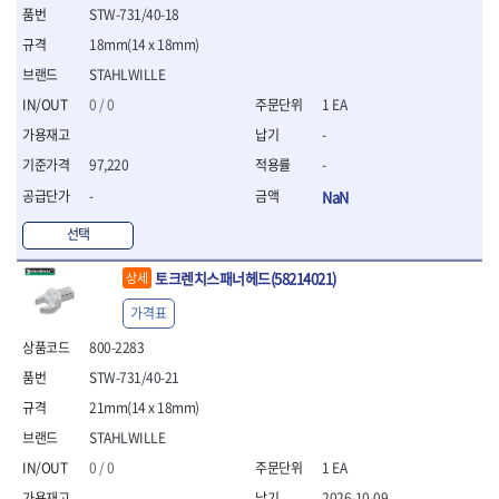
STW-731/40-18
- 평치즐
- 핀펀치세트
18mm(14 x 18mm)
- 펀치
STAHLWILLE
- 펀치세트
0 / 0
1 EA
- 톱대
- 용접용품
-
- 빠루
97,220
-
- 철공끌
-
NaN
원예.사무용품
선택
- 커터칼
- 전지가위
토크렌치스패너헤드(58214021)
상세
- 정글칼
- 전정톱
가격표
- 접톱
800-2283
- 목공톱
- 고지톱
STW-731/40-21
- 다목적가위
21mm(14 x 18mm)
- 안전커터칼
STAHLWILLE
- 휠메저
0 / 0
1 EA
- 마킹
2026-10-09