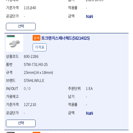
연마용품
- 조줄
115,840
-
- 철공용줄
-
NaN
- 목공용줄
- 조줄세트
선택
- 판금줄홀더
- 줄
토크렌치스패너헤드(58214025)
상세
공구함.공구집
가격표
- 공구함
800-2286
- 탑체스터
STW-731/40-25
- 플라스틱이동공구함
- 공구통
25mm(14 x 18mm)
- 기타공구
STAHLWILLE
- 공구가방
0 / 0
1 EA
기타 작업공구
-
- 헤라
- 케이스
127,210
-
- 수리키트
-
NaN
- 고정링/링
선택
- 핀