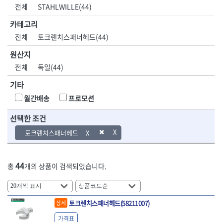
DH신바람
DMT
전체
STAHLWILLE(44)
- 육각비트소켓
- 유압전선압착기
산업.안전.웰딩.
목공공구.목공
EIGHT
EISHIN
- 임팩육각비트소켓
- 듀잇밴더
계절
기계
카테고리
EKLIND
ELIPSE
- 별비트소켓
- 마이크로드레인
전체
토크렌치스패너헤드(44)
ENGINEER
EXPERT
- XZN비트소켓
- 마이크로릴
산업, 생활용품
조각도.끌
FASTCAP
FISKARS
- 임팩육각비트
- 시스네이크컴팩
원산지
- 펜
- 평도
- 임팩비트
- 시스네이크미니릴
FLAG
FLEX
- 나사고정제
- 아사도
전체
독일(44)
- 임팩비트홀더
- 시스네이크
FLEXCUT
FORREST
- 배관밀봉제
- 환도
- 유니버셜조인트
- 배관검사용모니터
기타
GIANTLOK
HALDER
- 윤활방청제
- 심환도
- 아답타
- 내시경카메라
- 선글라스, 고글
- 곡환도
HAZET
HIOKI
월간배송
프로모션
- 연결대
- 라인송신기
- 설치형가림막
- 삼각도
HIT
IR
- 임팩연결대
- 탐지용수신기
- 블로워
- 곡아사도
선택한 조건
IRWIN
ISOTOOL
- 볼연결대
- 콤비네이션청소기
- 전선릴
- 곡삼각도
JOKARI
KAKURI
토크렌치스패너헤드
- 볼연결대세트
- 수동스피너
- 연장선
- 조각도
- 라쳇핸들
- 프렉스샤프트
Katimax
KAWASA
- 마카
- 대형평도
- 퀵릴리스라쳇핸들
- 액세서리
KBS
KHEIRON
- 매직
- 조각도세트
- 플렉시블라쳇핸들
- 전동드럼머신
44
총
개의 상품이 검색되었습니다.
KLEIN
KNIPEX
- 작업등
- D형조각도
- 단축라쳇핸들
- 스프링청소기
- 케이블타이
- 카빙나이프
KOKEN
KOMELON
- 라쳇아답터
- 고압파이프세척기
- 스피커
- 나이프
측정공구.절삭
자동차공구.장
KTC
KUKEN
- 수동복스대
- 건/습식 청소기
- 스코프
공구
비
안전용품
LENOX(사입)
LENOX(수입)
토크렌치스패너헤드(58211007)
상세
- 스핀드라이버
- 청소기악세서리
- 손도끼
- 안전안경
LIENIELSEN
LOCTITE
- 소켓레일세트
- 체인파이프렌치
가격표
- 목공용끌