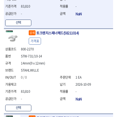
- 조절식렌치
- 볼트세터
83,810
-
- 너트드라이버
-
NaN
- 자화기
- 레이저팁 드라이버
선택
- 라쳇렌치
토크렌치스패너헤드(58211014)
상세
- 임팩엑스트라롱소켓
- 파워렌치
가격표
- 드릴척아답타
800-2270
- 조인트플러그소켓
- 옵셋렌치
STW-731/10-14
- 파워렌치
14mm(9 x 12mm)
- 소켓홀더
STAHLWILLE
- 클라이밍비트
- 토크아답타
0 / 0
1 EA
- 비트소켓세트
2026-10-09
- 포지비트
83,810
-
- 일자비트
-
NaN
- 임팩별비트
- 임팩일자비트
선택
- 임팩포지비트
- 임팩십자비트