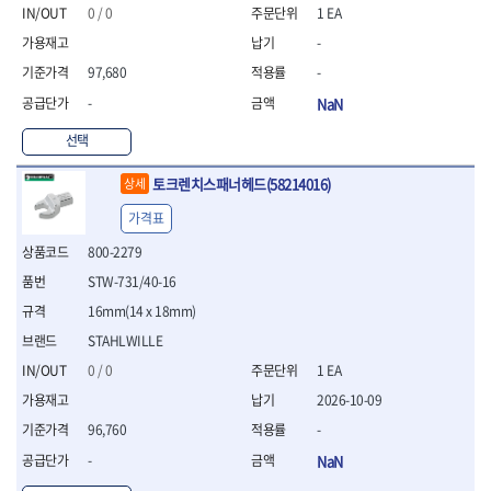
- 절연펜치
0 / 0
1 EA
- 절연니퍼
-
- 절연가위
- 절연비트
97,680
-
- 절연드라이버교체날
-
NaN
- 절연공구세트
- 절연라쳇렌치
선택
- 절연라쳇렌치세트
토크렌치스패너헤드(58214016)
상세
- 절연볼트커터
- 절연아답타
가격표
- 절연펀치
800-2279
- 기타
- 방폭연결대
STW-731/40-16
- 방폭옵셋렌치
16mm(14 x 18mm)
- 방폭니퍼
STAHLWILLE
- 방폭펜치
- 방폭플라이어
0 / 0
1 EA
- 방폭가위
2026-10-09
- 방폭렌치
96,760
-
- 방폭스패너
-
NaN
- 방폭비트소켓
- 방폭아답타