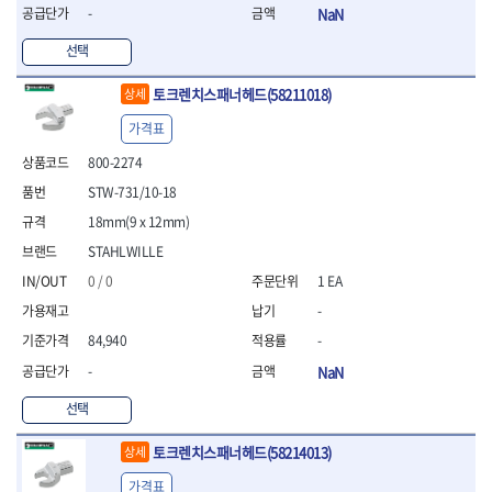
- 라쳇 드라이버
-
NaN
- 라쳇스패너
선택
- 스피드렌치
- 모터렌치
토크렌치스패너헤드(58211018)
상세
- 함마스패너
가격표
절연.전설.방폭공구
- 절연옵셋렌치
800-2274
- 절연연결대
STW-731/10-18
- 절연드라이버
18mm(9 x 12mm)
- 절연스패너
- 절연T렌치
STAHLWILLE
- 절연소켓
0 / 0
1 EA
- 절연별소켓
-
- 절연별비트소켓
- 절연육각비트소켓
84,940
-
- 절연라쳇핸들
-
NaN
- 절연렌치
선택
- 절연토크렌치
- 절연콤비네이션렌치
토크렌치스패너헤드(58214013)
상세
- 절연링렌치
- 절연플라이어
가격표