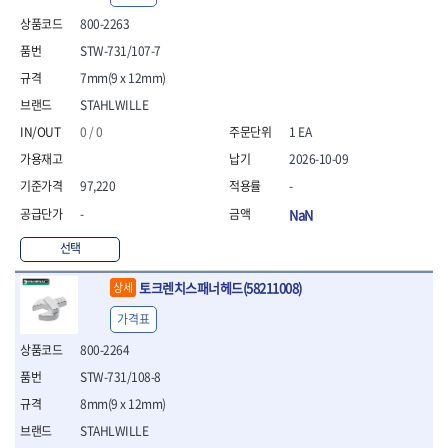
- 안전고글
측정도구
자동차용장비
- 롱소켓레일세트
- 동파이프커터
LOGOSOL(AGMA)
LONCIN
- 목공용끌세트
800-2263
- 방진마스크
- 자
- 타이어탈착기
- 육각비트소켓레일세트
- 플라스틱파이프커터
MACHAN
MAFELL
- 나무상자케이스
- 방독마스크
- 줄자
- 타이어휠발란스
- 소켓세트
- 디버러
STW-731/107-7
MARTOR
MAYHEW
- 버니셔
- 보호복
- 컴퍼스
- 판금작기세트
- 스터드풀러
- 동파이프확관기세트
7mm(9 x 12mm)
- 끌
MCC
MEGA
- 장갑
- 분도기
- 리프트
- 너트트위스터
- 전동오스타세트
- 가우지
STAHLWILLE
MORSE
NANIWA
- 낙하방지코드
- 수평기
- 판금계측자
- 볼트트위스터
- 배관내시경
- 조각칼
- 무릎 보호대
NICHOLSON
Norton
- 테파게이지
- 핸드훅크
0 / 0
1 EA
- 탭홀더
- 배관청소기
- 끌세트
- 레이저메타
- 엔진홀드
OLSON
OSEIN
- 다이홀더
- 하수구청소기
전기.계절상품
2026-10-09
- 대패
- 기타 측정도구
- 코끼리잭
- T형소켓렌치
- 오거
PB
PFEIL
- 열풍기
- 톱
97,220
-
- 검전테스터
- 가래지잭
- 옵셋라쳇렌치
- 커터
- 히터
PICA
PICARD
- 대패날
-
NaN
- 라쳇렌치세트
- 스프링헤드
- 충전식분무기
토크렌치
자동차용공구
PROXXON
RICHMOND
- 미니터닝세트
- 임팩드라이버
- PVC커터
- 선풍기
- 토크렌치바디
- 플레어너트소켓
선택
- 포스너비트
RIDGID
ROBERTSORBY
- 임팩드라이버세트
- 기타 악세사리
- 용접기
- 토크렌치
- 인젝터스페셜소켓
- 악세사리
ROTARY LIFT
ROTHENBERGER
- 비트라쳇핸들
- 콤프레샤
- LED충전식작업등
- 디지탈토크렌치
- 드레인플러그소켓
토크렌치스패너헤드(58211008)
상세
- 클로스샌딩롤
RUBI
RUKO
- 비트
- LED램프
- 토크렌치라쳇헤드
- 벨트텐션풀리렌치
전동.충전공구
- 스프레이건
가격표
RYOBI
S.Djarv Hantverk AB
- 파워비트
- 예초기
- 토크렌치스패너헤드
- 리무버
- 드릴
- 작업용톱
- 양용드라이버비트
SCANGRIP
Scanprobe
- 라디에이터
- 토크렌치링헤드
- 드래그링크소켓
800-2264
- 드라이버
- 송곳
- 파워비트세트
- 심지난로
- 토크아답타
SENCI
SHINANO
- 록너트버스터
- 임팩렌치
- 각끌
STW-731/108-8
- 너트세터
- 온수 히터
- 크로우풋
- 토션바
SHOPVAC
SICE
- 샌더
- 측정자
8mm(9 x 12mm)
- 마그네틱너트세터
- 열선
- 토크테스터기
- 임팩뒤바퀴휠너트소켓
- 앵글그라인더
- 클립
SKIL
SMOOS
- 슬라이딩마그네틱너트
- 정온선
STAHLWILLE
- 비디오스코프
- 반사경
- 컷쏘
- 컴파스
SOURCE
SPARTAN