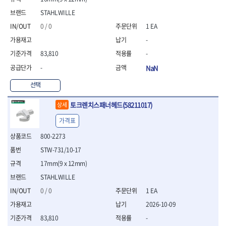
- 니퍼 외
STAHLWILLE
- 바이스플라이어
0 / 0
1 EA
- 옵셋렌치
- 공구함세트
-
- 콤비네이션렌치
83,810
-
- 양구스패너
-
NaN
- 라쳇콤비네이션렌치
- 라쳇옵셋렌치
선택
- 콤비네이션렌치세트
- 플레어너트렌치
토크렌치스패너헤드(58211017)
상세
- 양구스패너세트
가격표
- 옵셋렌치세트
- 라쳇콤비네이션렌치세
800-2273
트
STW-731/10-17
- 몽키스패너
17mm(9 x 12mm)
- 라쳇콤비네이션세트
STAHLWILLE
- 라쳇렌치
- 함마렌치
0 / 0
1 EA
- 멀티플라이어
2026-10-09
- 미니라쳇세트
83,810
-
- 기타