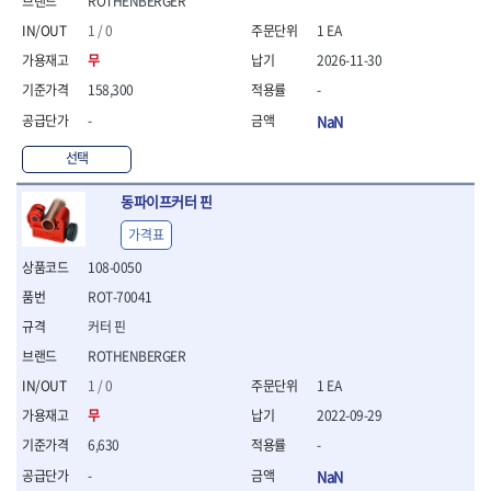
ROTHENBERGER
- 절연펜치
- 절연니퍼
1 / 0
1 EA
- 절연가위
무
2026-11-30
- 절연비트
158,300
-
- 절연드라이버교체날
- 절연공구세트
-
NaN
- 절연라쳇렌치
선택
- 절연라쳇렌치세트
- 절연볼트커터
동파이프커터 핀
- 절연아답타
- 절연펀치
가격표
- 기타
108-0050
- 방폭연결대
ROT-70041
- 방폭옵셋렌치
- 방폭니퍼
커터 핀
- 방폭펜치
ROTHENBERGER
- 방폭플라이어
1 / 0
1 EA
- 방폭가위
무
2022-09-29
- 방폭렌치
- 방폭스패너
6,630
-
- 방폭비트소켓
-
NaN
- 방폭아답타