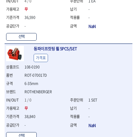
연마용품
4 / 0
1 EA
- 조줄
무
-
- 철공용줄
36,590
-
- 목공용줄
-
NaN
- 조줄세트
- 판금줄홀더
선택
- 줄
공구함.공구집
동파이프컷팅 휠 5PCS/SET
- 공구함
가격표
- 탑체스터
- 플라스틱이동공구함
108-0190
- 공구통
ROT-070017D
- 기타공구
6-35mm
- 공구가방
ROTHENBERGER
기타 작업공구
1 / 0
1 SET
- 헤라
- 케이스
무
-
- 수리키트
38,840
-
- 고정링/링
-
NaN
- 핀
선택