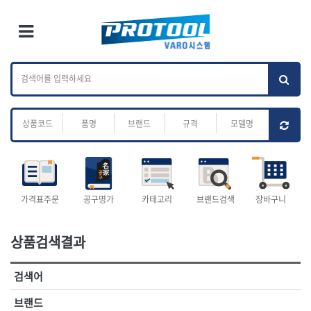
×
Ri
×
Toggle Menu
카테고리 검색
브랜드 검색
To
작업공구.종합
배관.전동.에어.
가나다
ABC
M
공구
운반
전체
ㄱ
ㄴ
ㄷ
ㄹ
ㅁ
ㅂ
ㅅ
ㅇ
ㅈ
소켓,렌치,드라이버
배관공구.장비
ㅊ
ㅋ
ㅌ
ㅍ
ㅎ
- 소켓
- 파이프렌치
- 롱소켓
- 스트랩락파이프핸들
- 세미롱소켓
- 파이프커터
전체
- 엑스트라롱소켓
- 튜빙커터
- 임팩소켓
- 리머
1-DAY
ABC
가격표주문
공구명가
카테고리
브랜드검색
장바구니
- 임팩세미롱소켓
- 밴더
ACE POWER
Armor Tool, LLC
- 임팩롱소켓
- 동파이프확관기
AURIOU
Benchcrafted
- 유니버셜소켓
- 파이프나사산가공기
상품검색결과
BHS(영창망치)
BTK
- 별소켓
- 오스타세트
CHANNELLOCK
CMO
- 롱별소켓
- 파이프가공기
검색어
- 임팩별소켓
- 바이스
CMT
CP
- 임팩롱별소켓
- 파이프스탠드
CROWN
DEWIT
브랜드
- 비트소켓
- 파이프바이스