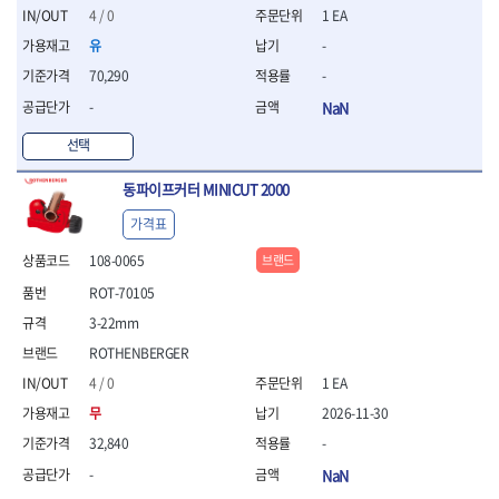
세터
- 콤프레셔
- 토크드라이버핸들
- 오일휠타소켓
- 각도절단기
- 작업대
4 / 0
1 EA
STAHLWILLE
STANZANI
- 비트아답타
- 토크드라이버세트
- 레버바
- 플런지쏘
- 물림쇠
유
-
SWANSON
TEFENPLAST
- 충전드릴용롱소켓
- 토크드라이버
- 호스클램프플라이어
- 블로워
- 측정기
- 나비볼트소켓
TENGU
THETA -직판오일등
70,290
-
- 토크드라이버블레이드
- 피스톤링컴프레셔
- 밴드쏘
- 디지털습도측정기
- 스파크플러그소켓
- 다이얼토크렌치
THETA-공구함
THETA-드라이버
- 드로우핸들
- 원형톱
- 지그그리퍼시스템
-
NaN
- 비트소켓레일세트
- 토크멀티플라이어
- 판금돌리
THETA-랜턴
THETA-망치
- 해머드릴
- 치즐
- 임팩비트소켓
선택
- 토크렌치비트홀다헤드
- 스파크플러그플라이어
- 임팩드라이버
- 치즐세트
THETA-몽키
THETA-소켓비트
- 조인트
- 가방/케이스
- 범핑망치
- 로터리해머
- 파팅툴
THETA-스패너
THETA-운반구
- 세미롱임팩소켓
동파이프커터 MINICUT 2000
- 픽업툴
- 라쳇렌치
- 터닝툴세트
절삭공구
THETA-자동몽키
THETA-자석소켓
- 라쳇헤드
- 클립플라이어
- 전동가위
- 할로윙툴
- 홀쏘날
가격표
THETA-전동악세서리
THETA-측정
- 임팩아답타
- 허브캡풀러
- 직쏘
- 캘리퍼
- 바이메탈홀쏘날
- 비트홀다
THETA-커터,가위
THETA-핸드카트
108-0065
브랜드
- 산소센서소켓
- 멀티커터
- 잭나이프
- 하이스드릴
- 볼L렌치세트
THETA-헤라
THOMAS FLINN
- 클립리무버
- 광택기
- 스코프세트
ROT-70105
- 하이스코발트드릴
- L렌치세트
- 자석접시
TOP
TOPTUL
- 앵글그라인더
- 조각세트
- 드릴세트
3-22mm
- 볼L렌치
- 작업용등받이
- 샌딩머신
- 크래프트카버세트
TORMEK
TRACER
- 아바
- L렌치
ROTHENBERGER
- 자동차전용공구
- 밴드쏘
- 말렛스위프
- 반대탭
TSUNESABURO
TUOFU
- 별렌치세트
- 타이어레버
4 / 0
1 EA
- 콤보세트
- 목공용망치
- 톱날
TWOCHERRYS
UVEX
- 별렌치
- 스크래퍼
- 충전광택기
- 절단석
무
2026-11-30
대패
VALLORBE
VAUGHAN
- T렌치
- 후크드라이버
- 로터리해머
- 원형톱날
- 스크래퍼
32,840
-
- T렌치세트
VBW
VESSEL
- 너트그립소켓
- 배터리
- 핸드툴세트
- 접렌치
WALTER
WERA
-
NaN
- 충전기
임팩휠너트소켓
- 다이아몬드휠
- 접별렌치