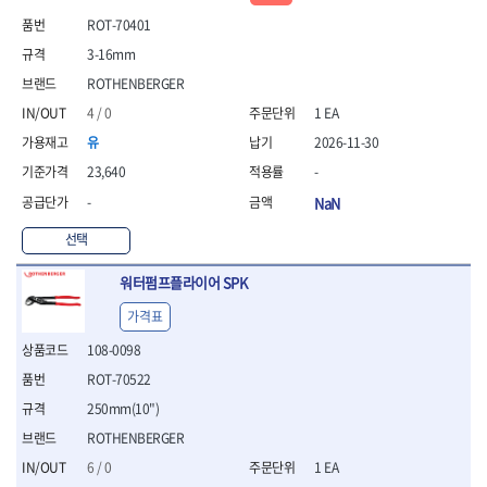
- 통나무쪼개기
- 날교환드라이버세트
- 에어오비탈센더
이젠
이홈
ROT-70401
- 전동대패
- 드라이버핸들
- 에어드라이버
일레드
조란
- 가든툴세트
3-16mm
- 비트세트
- 에어다이그라인더
츠노다(TTC)
콰이어트존
- 비트홀다드라이버
- 에어멀티샌더
연마기계
ROTHENBERGER
타이거(TIGER)
플렉스-절단석
- 비트홀다드라이버세트
- 에어앵글그라인더
- 습식그라인더
4 / 0
1 EA
협성
황금손
- 드라이버블레이드
- 에어리베터기
- 건식그라인더
유
2026-11-30
- 비트드라이버
- 타이어압력게이지
- 연마지그
- 별비트
- 에어밸트샌더
- 연마숫돌
23,640
-
- 육각비트
- 에어원형샌더
- 기타 악세사리
-
NaN
- 검전드라이버
- 에어폴리셔
목공기계
- 육각T렌치
- 에어톱
선택
- 루터, 루터테이블
- 전동비트홀다
- 에어펀치
- 샌더폴리셔
워터펌프플라이어 SPK
- 드라이버비트세트
- 에어스프레이건
기타목공구
- 옵셋드라이버
- 에어원터치카플러
가격표
- 클램프
- 스크래퍼드라이버
- 에어건
108-0098
- 시계드라이버
운반기기
- 정밀드라이버
ROT-70522
- 데크트럭
- 기어렌치
- 핸드카트
250mm(10")
- 육각복스드라이버
- 운반대차
ROTHENBERGER
- 스크류드라이버
- 운반가방
- 툴첵플러스
6 / 0
1 EA