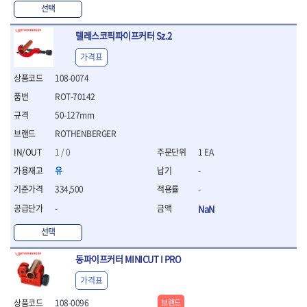
WIHA
WOODCRAFT
- 청소기
- 임팩휠너트소켓
- 테이블쏘
선택
- T별렌치세트
- 오토해머
XCELITE
XPROTOOL-기어렌치
- 원형톱날
- 깃발형별렌치
ZETA
ZETA(LED)
전동악세서리
텔레스코픽파이프커터 Sz.2
- 샌딩디스크
- 너트T렌치
- 충전드릴용소켓
ZETA(PVC커터)
ZETA(라디에이터)
- 스크롤쏘날
- 별T렌치
가격표
- 전동비트롱소켓
- 숫돌
ZETA(비트셋트)
ZETA(자화기)
- 소켓비트세트
- 드릴비트
108-0074
- 다이아몬드숫돌
- 공구세트
ZETA(커터)
ZONE KING
- 비트세트
- 원형톱날/루터비트
ROT-70142
- 드라이버세트
가드맨
게링 HSS
- 드릴척
- 루터비트
- 렌치세트
50-127mm
게링 HSS-CO
나노원
- 육각비트
- 루터비트세트
- 육각드라이버
나이텍스
대건
ROTHENBERGER
- 퀵릴리스비트소켓
- 직쏘날
- 드라이버
대건케이블
동해
- 전동비트소켓
- 디지털앵글파인더
1 / 0
1 EA
- 타격드라이버
- 롱자석소켓
디월트
디월트 인버터 발전기
- 띠톱날
- 양용드라이버
유
-
- 소켓아답타
- 모종삽
라이트 세이키
맘모스
- 너트드라이버
334,500
-
- 악세서리
- 갈퀴
- 별드라이버
멜텍
미주산업
- 청소기
-
NaN
- 호미
- 일자드라이버
바람돌이
백마
- 컷쏘날
- 스포크
- 십자드라이버
벡스
북성
선택
- 원형톱날
- 파종기
- 포지드라이버
스팀코리아
아임삭
- 홈클리너
- 라운드너트드라이버
에어공구
동파이프커터 MINICUT I PRO
에버그린
에코파워팩
- 제초기
- 양용드라이버핸들
- 에어라쳇렌치
에코플로우
엠파이어
- 삽
가격표
- 포켓양용드라이버
- 에어임팩렌치
- 괭이
우주전열(겨울)
우주전열(여름)
- 드라이버날
- 에어드릴
108-0096
브랜드