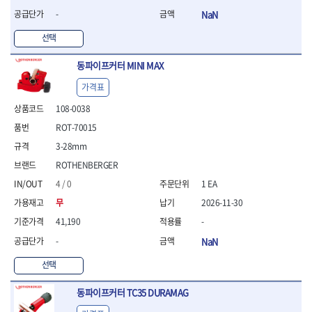
- 라쳇 드라이버
-
NaN
- 라쳇스패너
- 스피드렌치
선택
- 모터렌치
- 함마스패너
동파이프커터 MINI MAX
절연.전설.방폭공구
가격표
- 절연옵셋렌치
108-0038
- 절연연결대
ROT-70015
- 절연드라이버
- 절연스패너
3-28mm
- 절연T렌치
ROTHENBERGER
- 절연소켓
4 / 0
1 EA
- 절연별소켓
- 절연별비트소켓
무
2026-11-30
- 절연육각비트소켓
41,190
-
- 절연라쳇핸들
-
NaN
- 절연렌치
- 절연토크렌치
선택
- 절연콤비네이션렌치
- 절연링렌치
동파이프커터 TC35 DURAMAG
- 절연플라이어