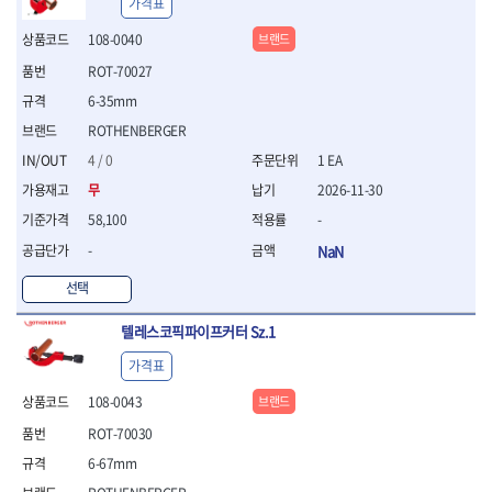
가격표
- 절연전공칼
- 절연안전모
108-0040
브랜드
- 절연매트
ROT-70027
- 방폭소켓
6-35mm
- 방폭라쳇핸들
- 방폭콤비네이션렌치
ROTHENBERGER
- 방폭함마스패너
4 / 0
1 EA
- 절연일자드라이버
무
2026-11-30
- 절연별드라이버
- 절연드라이버세트
58,100
-
- 스트리퍼
-
NaN
- 라쳇케이블커터
- 자동스트리퍼
선택
- 케이블스트리퍼
텔레스코픽파이프커터 Sz.1
- 압착기
- 핀셋
가격표
- 절연공구세트
- 절연비트홀다
108-0043
브랜드
- 절연비트홀다드라이버
ROT-70030
- 방폭망치
6-67mm
- 절연L렌치