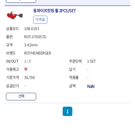
동파이프컷팅 휠 2PCS/SET
가격표
108-0193
ROT-070057D
3-42mm
ROTHENBERGER
1 / 0
1 SET
무
-
36,700
-
-
NaN
선택
1