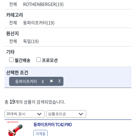
DH신바람
DMT
전체
ROTHENBERGER(19)
- 육각비트소켓
- 유압전선압착기
산업.안전.웰딩.
목공공구.목공
EIGHT
EISHIN
- 임팩육각비트소켓
- 듀잇밴더
계절
기계
카테고리
EKLIND
ELIPSE
- 별비트소켓
- 마이크로드레인
전체
동파이프커터(19)
ENGINEER
EXPERT
- XZN비트소켓
- 마이크로릴
산업, 생활용품
조각도.끌
FASTCAP
FISKARS
- 임팩육각비트
- 시스네이크컴팩
원산지
- 펜
- 평도
- 임팩비트
- 시스네이크미니릴
FLAG
FLEX
- 나사고정제
- 아사도
전체
독일(19)
- 임팩비트홀더
- 시스네이크
FLEXCUT
FORREST
- 배관밀봉제
- 환도
- 유니버셜조인트
- 배관검사용모니터
기타
GIANTLOK
HALDER
- 윤활방청제
- 심환도
- 아답타
- 내시경카메라
- 선글라스, 고글
- 곡환도
HAZET
HIOKI
월간배송
프로모션
- 연결대
- 라인송신기
- 설치형가림막
- 삼각도
HIT
IR
- 임팩연결대
- 탐지용수신기
- 블로워
- 곡아사도
선택한 조건
IRWIN
ISOTOOL
- 볼연결대
- 콤비네이션청소기
- 전선릴
- 곡삼각도
JOKARI
KAKURI
동파이프커터
- 볼연결대세트
- 수동스피너
- 연장선
- 조각도
- 라쳇핸들
- 프렉스샤프트
Katimax
KAWASA
- 마카
- 대형평도
- 퀵릴리스라쳇핸들
- 액세서리
KBS
KHEIRON
- 매직
- 조각도세트
- 플렉시블라쳇핸들
- 전동드럼머신
19
총
개의 상품이 검색되었습니다.
KLEIN
KNIPEX
- 작업등
- D형조각도
- 단축라쳇핸들
- 스프링청소기
- 케이블타이
- 카빙나이프
KOKEN
KOMELON
- 라쳇아답터
- 고압파이프세척기
- 스피커
- 나이프
측정공구.절삭
자동차공구.장
KTC
KUKEN
- 수동복스대
- 건/습식 청소기
- 스코프
공구
비
안전용품
LENOX(사입)
LENOX(수입)
동파이프커터 TC42 PRO
- 스핀드라이버
- 청소기악세서리
- 손도끼
- 안전안경
LIENIELSEN
LOCTITE
- 소켓레일세트
- 체인파이프렌치
가격표
- 목공용끌