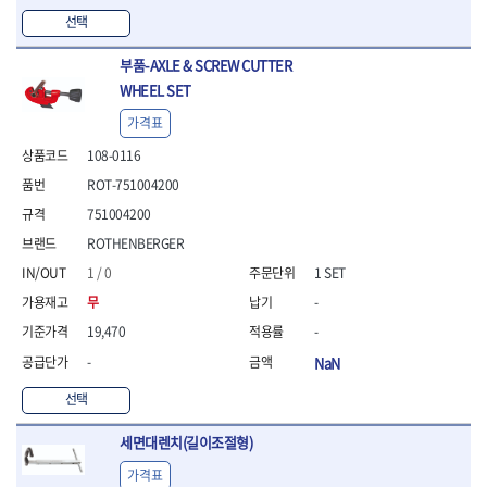
- 방폭T렌치
선택
- 방폭드라이버
- 방폭펀치
부품-AXLE & SCREW CUTTER
- 절연포지비트소켓
WHEEL SET
철공공구
가격표
- 볼트커터
108-0116
- 핸드볼트커터
- 항공가위
ROT-751004200
- 클램프
751004200
- 망치
ROTHENBERGER
- 빠루망치
1 / 0
1 SET
- 볼핀망치
- 함마망치
무
-
- 도끼
19,470
-
- 망치헤드
-
NaN
- 판금망치
- 나일론무반동망치
선택
- 플라스틱망치
- 고무망치
세면대렌치(길이조절형)
- 핀펀치
가격표
- 센타펀치