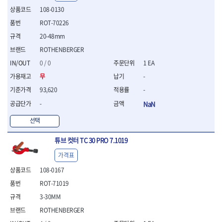
- 평치즐
108-0130
- 핀펀치세트
ROT-70226
- 펀치
20-48mm
- 펀치세트
- 톱대
ROTHENBERGER
- 용접용품
0 / 0
1 EA
- 빠루
무
-
- 철공끌
93,620
-
원예.사무용품
-
NaN
- 커터칼
- 전지가위
선택
- 정글칼
- 전정톱
튜브 컷터 TC 30 PRO 7.1019
- 접톱
가격표
- 목공톱
- 고지톱
108-0167
- 다목적가위
ROT-71019
- 안전커터칼
3-30MM
- 휠메저
- 마킹
ROTHENBERGER