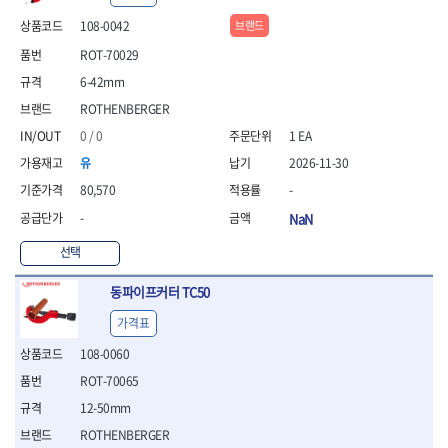
- 안전고글
측정도구
자동차용장비
- 롱소켓레일세트
- 동파이프커터
LOGOSOL(AGMA)
LONCIN
- 목공용끌세트
- 방진마스크
108-0042
브랜드
- 자
- 타이어탈착기
- 육각비트소켓레일세트
- 플라스틱파이프커터
MACHAN
MAFELL
- 나무상자케이스
- 방독마스크
- 줄자
- 타이어휠발란스
- 소켓세트
- 디버러
ROT-70029
MARTOR
MAYHEW
- 버니셔
- 보호복
- 컴퍼스
- 판금작기세트
- 스터드풀러
- 동파이프확관기세트
- 끌
MCC
MEGA
6-42mm
- 장갑
- 분도기
- 리프트
- 너트트위스터
- 전동오스타세트
- 가우지
MORSE
NANIWA
- 낙하방지코드
ROTHENBERGER
- 수평기
- 판금계측자
- 볼트트위스터
- 배관내시경
- 조각칼
- 무릎 보호대
NICHOLSON
Norton
- 테파게이지
- 핸드훅크
- 탭홀더
- 배관청소기
0 / 0
1 EA
- 끌세트
- 레이저메타
- 엔진홀드
OLSON
OSEIN
- 다이홀더
- 하수구청소기
전기.계절상품
유
2026-11-30
- 대패
- 기타 측정도구
- 코끼리잭
- T형소켓렌치
- 오거
PB
PFEIL
- 열풍기
- 톱
80,570
-
- 검전테스터
- 가래지잭
- 옵셋라쳇렌치
- 커터
- 히터
PICA
PICARD
- 대패날
-
NaN
- 라쳇렌치세트
- 스프링헤드
- 충전식분무기
토크렌치
자동차용공구
PROXXON
RICHMOND
- 미니터닝세트
- 임팩드라이버
- PVC커터
- 선풍기
- 토크렌치바디
- 플레어너트소켓
- 포스너비트
RIDGID
ROBERTSORBY
선택
- 임팩드라이버세트
- 기타 악세사리
- 용접기
- 토크렌치
- 인젝터스페셜소켓
- 악세사리
ROTARY LIFT
ROTHENBERGER
- 비트라쳇핸들
- 콤프레샤
- LED충전식작업등
- 디지탈토크렌치
- 드레인플러그소켓
- 클로스샌딩롤
동파이프커터 TC50
RUBI
RUKO
- 비트
- LED램프
- 토크렌치라쳇헤드
- 벨트텐션풀리렌치
전동.충전공구
- 스프레이건
RYOBI
S.Djarv Hantverk AB
- 파워비트
가격표
- 예초기
- 토크렌치스패너헤드
- 리무버
- 드릴
- 작업용톱
- 양용드라이버비트
SCANGRIP
Scanprobe
- 라디에이터
- 토크렌치링헤드
- 드래그링크소켓
- 드라이버
- 송곳
108-0060
- 파워비트세트
- 심지난로
- 토크아답타
SENCI
SHINANO
- 록너트버스터
- 임팩렌치
- 각끌
ROT-70065
- 너트세터
- 온수 히터
- 크로우풋
- 토션바
SHOPVAC
SICE
- 샌더
- 측정자
- 마그네틱너트세터
12-50mm
- 열선
- 토크테스터기
- 임팩뒤바퀴휠너트소켓
- 앵글그라인더
- 클립
SKIL
SMOOS
- 슬라이딩마그네틱너트
- 정온선
- 비디오스코프
- 반사경
ROTHENBERGER
- 컷쏘
- 컴파스
SOURCE
SPARTAN