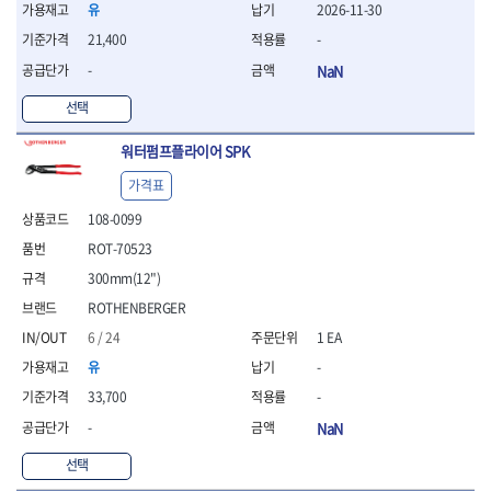
- 조절식렌치
유
2026-11-30
- 볼트세터
21,400
-
- 너트드라이버
-
NaN
- 자화기
- 레이저팁 드라이버
선택
- 라쳇렌치
- 임팩엑스트라롱소켓
워터펌프플라이어 SPK
- 파워렌치
- 드릴척아답타
가격표
- 조인트플러그소켓
108-0099
- 옵셋렌치
ROT-70523
- 파워렌치
- 소켓홀더
300mm(12")
- 클라이밍비트
ROTHENBERGER
- 토크아답타
6 / 24
1 EA
- 비트소켓세트
유
-
- 포지비트
- 일자비트
33,700
-
- 임팩별비트
-
NaN
- 임팩일자비트
- 임팩포지비트
선택
- 임팩십자비트