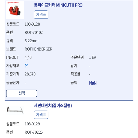
- 십자비트
동파이프커터 MINICUT II PRO
- 임팩별비트소켓
가격표
- 임팩XZN비트소켓
108-0128
- 십자비트소켓
- 일자비트소켓
ROT-70402
- XZN비트
6-22mm
- 임팩XZN비트
ROTHENBERGER
- 라쳇핸들세트
- 사각비트
4 / 0
1 EA
- 토크드라이버
유
-
- 포지비트소켓
28,670
-
- 임팩포지비트소켓
-
NaN
플라이어,몽키,스패너
- 뻰치
선택
- 편구스패너
- 플라이어
세면대렌치(길이조절형)
- 니퍼
가격표
- 롱노우즈
- 스냅링플라이어
108-0129
- 그룹조인트플라이어
ROT-70225
- 케이블커터