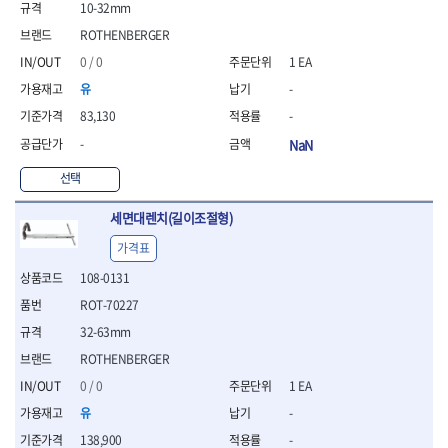
10-32mm
- 니퍼 외
ROTHENBERGER
- 바이스플라이어
- 옵셋렌치
0 / 0
1 EA
- 공구함세트
유
-
- 콤비네이션렌치
83,130
-
- 양구스패너
- 라쳇콤비네이션렌치
-
NaN
- 라쳇옵셋렌치
선택
- 콤비네이션렌치세트
- 플레어너트렌치
세면대렌치(길이조절형)
- 양구스패너세트
- 옵셋렌치세트
가격표
- 라쳇콤비네이션렌치세
108-0131
트
ROT-70227
- 몽키스패너
- 라쳇콤비네이션세트
32-63mm
- 라쳇렌치
ROTHENBERGER
- 함마렌치
0 / 0
1 EA
- 멀티플라이어
유
-
- 미니라쳇세트
- 기타
138,900
-