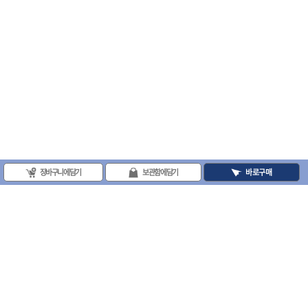
장바구니에 담기
보관함에 담기
바로구매
(주)프로툴 / 송치영
사업자등록번호 : 202-81-42885 통신판매업신고번호 : 제 2008-서울금천-0251호
(주)프로툴 서울특별시 시흥대로 481 (독산동) 프로툴빌딩