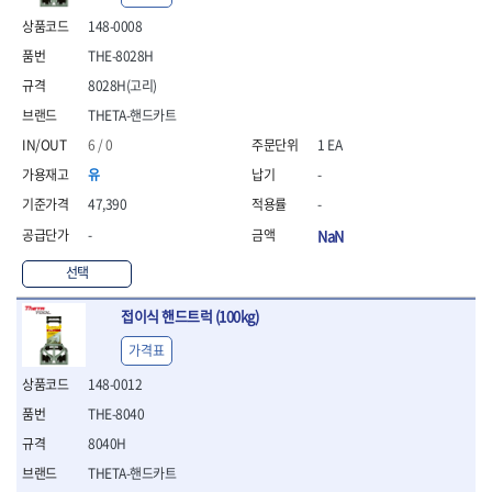
- 안전고글
측정도구
자동차용장비
- 롱소켓레일세트
- 동파이프커터
LOGOSOL(AGMA)
LONCIN
- 목공용끌세트
148-0008
- 방진마스크
- 자
- 타이어탈착기
- 육각비트소켓레일세트
- 플라스틱파이프커터
MACHAN
MAFELL
- 나무상자케이스
- 방독마스크
- 줄자
- 타이어휠발란스
- 소켓세트
- 디버러
THE-8028H
MARTOR
MAYHEW
- 버니셔
- 보호복
- 컴퍼스
- 판금작기세트
- 스터드풀러
- 동파이프확관기세트
8028H(고리)
- 끌
MCC
MEGA
- 장갑
- 분도기
- 리프트
- 너트트위스터
- 전동오스타세트
- 가우지
THETA-핸드카트
MORSE
NANIWA
- 낙하방지코드
- 수평기
- 판금계측자
- 볼트트위스터
- 배관내시경
- 조각칼
- 무릎 보호대
NICHOLSON
Norton
- 테파게이지
- 핸드훅크
6 / 0
1 EA
- 탭홀더
- 배관청소기
- 끌세트
- 레이저메타
- 엔진홀드
OLSON
OSEIN
- 다이홀더
- 하수구청소기
전기.계절상품
유
-
- 대패
- 기타 측정도구
- 코끼리잭
- T형소켓렌치
- 오거
PB
PFEIL
- 열풍기
- 톱
47,390
-
- 검전테스터
- 가래지잭
- 옵셋라쳇렌치
- 커터
- 히터
PICA
PICARD
- 대패날
-
NaN
- 라쳇렌치세트
- 스프링헤드
- 충전식분무기
토크렌치
자동차용공구
PROXXON
RICHMOND
- 미니터닝세트
- 임팩드라이버
- PVC커터
- 선풍기
- 토크렌치바디
- 플레어너트소켓
선택
- 포스너비트
RIDGID
ROBERTSORBY
- 임팩드라이버세트
- 기타 악세사리
- 용접기
- 토크렌치
- 인젝터스페셜소켓
- 악세사리
ROTARY LIFT
ROTHENBERGER
- 비트라쳇핸들
- 콤프레샤
- LED충전식작업등
- 디지탈토크렌치
- 드레인플러그소켓
접이식 핸드트럭 (100kg)
- 클로스샌딩롤
RUBI
RUKO
- 비트
- LED램프
- 토크렌치라쳇헤드
- 벨트텐션풀리렌치
전동.충전공구
- 스프레이건
가격표
RYOBI
S.Djarv Hantverk AB
- 파워비트
- 예초기
- 토크렌치스패너헤드
- 리무버
- 드릴
- 작업용톱
- 양용드라이버비트
SCANGRIP
Scanprobe
- 라디에이터
- 토크렌치링헤드
- 드래그링크소켓
148-0012
- 드라이버
- 송곳
- 파워비트세트
- 심지난로
- 토크아답타
SENCI
SHINANO
- 록너트버스터
- 임팩렌치
- 각끌
THE-8040
- 너트세터
- 온수 히터
- 크로우풋
- 토션바
SHOPVAC
SICE
- 샌더
- 측정자
8040H
- 마그네틱너트세터
- 열선
- 토크테스터기
- 임팩뒤바퀴휠너트소켓
- 앵글그라인더
- 클립
SKIL
SMOOS
- 슬라이딩마그네틱너트
- 정온선
THETA-핸드카트
- 비디오스코프
- 반사경
- 컷쏘
- 컴파스
SOURCE
SPARTAN