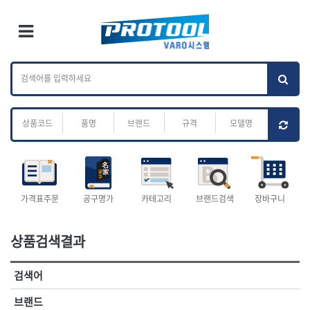
×
Ri
×
Toggle Menu
카테고리 검색
브랜드 검색
To
작업공구.종합
배관.전동.에어.
가나다
ABC
M
공구
운반
전체
ㄱ
ㄴ
ㄷ
ㄹ
ㅁ
ㅂ
ㅅ
ㅇ
ㅈ
소켓,렌치,드라이버
배관공구.장비
ㅊ
ㅋ
ㅌ
ㅍ
ㅎ
- 소켓
- 파이프렌치
- 롱소켓
- 스트랩락파이프핸들
- 세미롱소켓
- 파이프커터
전체
- 엑스트라롱소켓
- 튜빙커터
- 임팩소켓
- 리머
1-DAY
ABC
가격표주문
공구명가
카테고리
브랜드검색
장바구니
- 임팩세미롱소켓
- 밴더
ACE POWER
Armor Tool, LLC
- 임팩롱소켓
- 동파이프확관기
AURIOU
Benchcrafted
- 유니버셜소켓
- 파이프나사산가공기
상품검색결과
BHS(영창망치)
BTK
- 별소켓
- 오스타세트
CHANNELLOCK
CMO
- 롱별소켓
- 파이프가공기
검색어
- 임팩별소켓
- 바이스
CMT
CP
- 임팩롱별소켓
- 파이프스탠드
CROWN
DEWIT
브랜드
- 비트소켓
- 파이프바이스