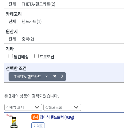
DH신바람
DMT
전체
THETA-핸드카트(2)
- 육각비트소켓
- 유압전선압착기
산업.안전.웰딩.
목공공구.목공
EIGHT
EISHIN
- 임팩육각비트소켓
- 듀잇밴더
계절
기계
카테고리
EKLIND
ELIPSE
- 별비트소켓
- 마이크로드레인
전체
핸드카트(1)
ENGINEER
EXPERT
- XZN비트소켓
- 마이크로릴
산업, 생활용품
조각도.끌
FASTCAP
FISKARS
- 임팩육각비트
- 시스네이크컴팩
원산지
- 펜
- 평도
- 임팩비트
- 시스네이크미니릴
FLAG
FLEX
- 나사고정제
- 아사도
전체
중국(2)
- 임팩비트홀더
- 시스네이크
FLEXCUT
FORREST
- 배관밀봉제
- 환도
- 유니버셜조인트
- 배관검사용모니터
기타
GIANTLOK
HALDER
- 윤활방청제
- 심환도
- 아답타
- 내시경카메라
- 선글라스, 고글
- 곡환도
HAZET
HIOKI
월간배송
프로모션
- 연결대
- 라인송신기
- 설치형가림막
- 삼각도
HIT
IR
- 임팩연결대
- 탐지용수신기
- 블로워
- 곡아사도
선택한 조건
IRWIN
ISOTOOL
- 볼연결대
- 콤비네이션청소기
- 전선릴
- 곡삼각도
JOKARI
KAKURI
THETA-핸드카트
- 볼연결대세트
- 수동스피너
- 연장선
- 조각도
- 라쳇핸들
- 프렉스샤프트
Katimax
KAWASA
- 마카
- 대형평도
- 퀵릴리스라쳇핸들
- 액세서리
KBS
KHEIRON
- 매직
- 조각도세트
- 플렉시블라쳇핸들
- 전동드럼머신
2
총
개의 상품이 검색되었습니다.
KLEIN
KNIPEX
- 작업등
- D형조각도
- 단축라쳇핸들
- 스프링청소기
- 케이블타이
- 카빙나이프
KOKEN
KOMELON
- 라쳇아답터
- 고압파이프세척기
- 스피커
- 나이프
측정공구.절삭
자동차공구.장
KTC
KUKEN
- 수동복스대
- 건/습식 청소기
- 스코프
공구
비
안전용품
LENOX(사입)
LENOX(수입)
접이식 핸드트럭 (70Kg)
상세
- 스핀드라이버
- 청소기악세서리
- 손도끼
- 안전안경
LIENIELSEN
LOCTITE
- 소켓레일세트
- 체인파이프렌치
가격표
- 목공용끌