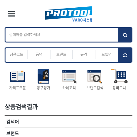
×
Ri
×
Toggle Menu
카테고리 검색
브랜드 검색
To
작업공구.종합
배관.전동.에어.
가나다
ABC
M
공구
운반
전체
ㄱ
ㄴ
ㄷ
ㄹ
ㅁ
ㅂ
ㅅ
ㅇ
ㅈ
소켓,렌치,드라이버
배관공구.장비
ㅊ
ㅋ
ㅌ
ㅍ
ㅎ
- 소켓
- 파이프렌치
- 롱소켓
- 스트랩락파이프핸들
- 세미롱소켓
- 파이프커터
전체
- 엑스트라롱소켓
- 튜빙커터
- 임팩소켓
- 리머
1-DAY
ABC
가격표주문
공구명가
카테고리
브랜드검색
장바구니
- 임팩세미롱소켓
- 밴더
ACE POWER
Armor Tool, LLC
- 임팩롱소켓
- 동파이프확관기
AURIOU
Benchcrafted
- 유니버셜소켓
- 파이프나사산가공기
상품검색결과
BHS(영창망치)
BTK
- 별소켓
- 오스타세트
CHANNELLOCK
CMO
- 롱별소켓
- 파이프가공기
검색어
- 임팩별소켓
- 바이스
CMT
CP
- 임팩롱별소켓
- 파이프스탠드
CROWN
DEWIT
브랜드
- 비트소켓
- 파이프바이스