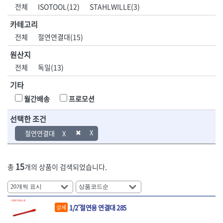
DH신바람
DMT
전체
ISOTOOL(12)
STAHLWILLE(3)
- 육각비트소켓
- 유압전선압착기
산업.안전.웰딩.
목공공구.목공
EIGHT
EISHIN
- 임팩육각비트소켓
- 듀잇밴더
계절
기계
카테고리
EKLIND
ELIPSE
- 별비트소켓
- 마이크로드레인
전체
절연연결대(15)
ENGINEER
EXPERT
- XZN비트소켓
- 마이크로릴
산업, 생활용품
조각도.끌
FASTCAP
FISKARS
- 임팩육각비트
- 시스네이크컴팩
원산지
- 펜
- 평도
- 임팩비트
- 시스네이크미니릴
FLAG
FLEX
- 나사고정제
- 아사도
전체
독일(13)
- 임팩비트홀더
- 시스네이크
FLEXCUT
FORREST
- 배관밀봉제
- 환도
- 유니버셜조인트
- 배관검사용모니터
기타
GIANTLOK
HALDER
- 윤활방청제
- 심환도
- 아답타
- 내시경카메라
- 선글라스, 고글
- 곡환도
HAZET
HIOKI
월간배송
프로모션
- 연결대
- 라인송신기
- 설치형가림막
- 삼각도
HIT
IR
- 임팩연결대
- 탐지용수신기
- 블로워
- 곡아사도
선택한 조건
IRWIN
ISOTOOL
- 볼연결대
- 콤비네이션청소기
- 전선릴
- 곡삼각도
JOKARI
KAKURI
절연연결대
- 볼연결대세트
- 수동스피너
- 연장선
- 조각도
- 라쳇핸들
- 프렉스샤프트
Katimax
KAWASA
- 마카
- 대형평도
- 퀵릴리스라쳇핸들
- 액세서리
KBS
KHEIRON
- 매직
- 조각도세트
- 플렉시블라쳇핸들
- 전동드럼머신
15
총
개의 상품이 검색되었습니다.
KLEIN
KNIPEX
- 작업등
- D형조각도
- 단축라쳇핸들
- 스프링청소기
- 케이블타이
- 카빙나이프
KOKEN
KOMELON
- 라쳇아답터
- 고압파이프세척기
- 스피커
- 나이프
측정공구.절삭
자동차공구.장
KTC
KUKEN
- 수동복스대
- 건/습식 청소기
- 스코프
공구
비
안전용품
LENOX(사입)
LENOX(수입)
- 스핀드라이버
- 청소기악세서리
1/2˝절연용 연결대 285
상세
- 손도끼
- 안전안경
LIENIELSEN
LOCTITE
- 소켓레일세트
- 체인파이프렌치
- 목공용끌