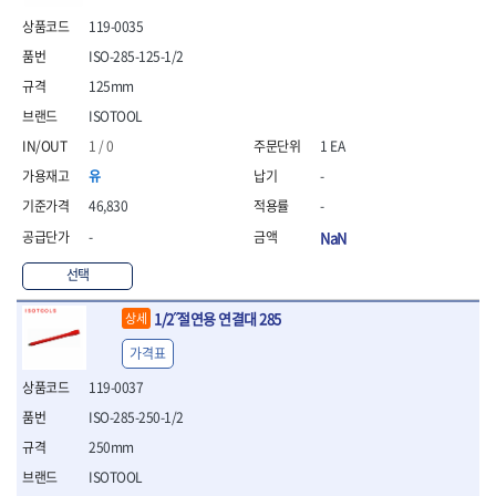
- 안전고글
측정도구
자동차용장비
- 롱소켓레일세트
- 동파이프커터
LOGOSOL(AGMA)
LONCIN
- 목공용끌세트
119-0035
- 방진마스크
- 자
- 타이어탈착기
- 육각비트소켓레일세트
- 플라스틱파이프커터
MACHAN
MAFELL
- 나무상자케이스
- 방독마스크
- 줄자
- 타이어휠발란스
- 소켓세트
- 디버러
ISO-285-125-1/2
MARTOR
MAYHEW
- 버니셔
- 보호복
- 컴퍼스
- 판금작기세트
- 스터드풀러
- 동파이프확관기세트
125mm
- 끌
MCC
MEGA
- 장갑
- 분도기
- 리프트
- 너트트위스터
- 전동오스타세트
- 가우지
ISOTOOL
MORSE
NANIWA
- 낙하방지코드
- 수평기
- 판금계측자
- 볼트트위스터
- 배관내시경
- 조각칼
- 무릎 보호대
NICHOLSON
Norton
- 테파게이지
- 핸드훅크
1 / 0
1 EA
- 탭홀더
- 배관청소기
- 끌세트
- 레이저메타
- 엔진홀드
OLSON
OSEIN
- 다이홀더
- 하수구청소기
전기.계절상품
유
-
- 대패
- 기타 측정도구
- 코끼리잭
- T형소켓렌치
- 오거
PB
PFEIL
- 열풍기
- 톱
46,830
-
- 검전테스터
- 가래지잭
- 옵셋라쳇렌치
- 커터
- 히터
PICA
PICARD
- 대패날
-
NaN
- 라쳇렌치세트
- 스프링헤드
- 충전식분무기
토크렌치
자동차용공구
PROXXON
RICHMOND
- 미니터닝세트
- 임팩드라이버
- PVC커터
- 선풍기
- 토크렌치바디
- 플레어너트소켓
선택
- 포스너비트
RIDGID
ROBERTSORBY
- 임팩드라이버세트
- 기타 악세사리
- 용접기
- 토크렌치
- 인젝터스페셜소켓
- 악세사리
ROTARY LIFT
ROTHENBERGER
- 비트라쳇핸들
- 콤프레샤
- LED충전식작업등
- 디지탈토크렌치
- 드레인플러그소켓
1/2˝절연용 연결대 285
상세
- 클로스샌딩롤
RUBI
RUKO
- 비트
- LED램프
- 토크렌치라쳇헤드
- 벨트텐션풀리렌치
전동.충전공구
- 스프레이건
가격표
RYOBI
S.Djarv Hantverk AB
- 파워비트
- 예초기
- 토크렌치스패너헤드
- 리무버
- 드릴
- 작업용톱
- 양용드라이버비트
SCANGRIP
Scanprobe
- 라디에이터
- 토크렌치링헤드
- 드래그링크소켓
119-0037
- 드라이버
- 송곳
- 파워비트세트
- 심지난로
- 토크아답타
SENCI
SHINANO
- 록너트버스터
- 임팩렌치
- 각끌
ISO-285-250-1/2
- 너트세터
- 온수 히터
- 크로우풋
- 토션바
SHOPVAC
SICE
- 샌더
- 측정자
250mm
- 마그네틱너트세터
- 열선
- 토크테스터기
- 임팩뒤바퀴휠너트소켓
- 앵글그라인더
- 클립
SKIL
SMOOS
- 슬라이딩마그네틱너트
- 정온선
ISOTOOL
- 비디오스코프
- 반사경
- 컷쏘
- 컴파스
SOURCE
SPARTAN