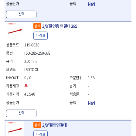
- 라쳇 드라이버
-
NaN
- 라쳇스패너
선택
- 스피드렌치
- 모터렌치
3/8˝절연용 연결대 285
상세
- 함마스패너
가격표
절연.전설.방폭공구
- 절연옵셋렌치
119-0036
- 절연연결대
ISO-285-250-3/8
- 절연드라이버
250mm
- 절연스패너
- 절연T렌치
ISOTOOL
- 절연소켓
0 / 0
1 EA
- 절연별소켓
무
-
- 절연별비트소켓
- 절연육각비트소켓
45,540
-
- 절연라쳇핸들
-
NaN
- 절연렌치
선택
- 절연토크렌치
- 절연콤비네이션렌치
3/8"절연연결대
상세
- 절연링렌치
- 절연플라이어
가격표