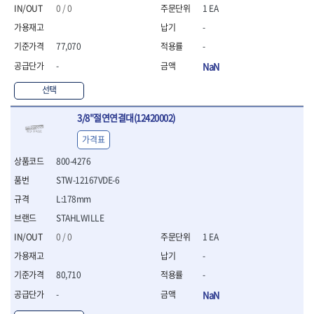
- 절연펜치
0 / 0
1 EA
- 절연니퍼
-
- 절연가위
- 절연비트
77,070
-
- 절연드라이버교체날
-
NaN
- 절연공구세트
- 절연라쳇렌치
선택
- 절연라쳇렌치세트
3/8"절연연결대(12420002)
- 절연볼트커터
- 절연아답타
가격표
- 절연펀치
800-4276
- 기타
- 방폭연결대
STW-12167VDE-6
- 방폭옵셋렌치
L:178mm
- 방폭니퍼
STAHLWILLE
- 방폭펜치
- 방폭플라이어
0 / 0
1 EA
- 방폭가위
-
- 방폭렌치
80,710
-
- 방폭스패너
-
NaN
- 방폭비트소켓
- 방폭아답타