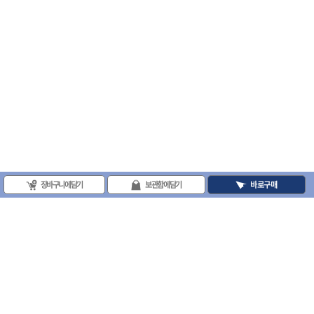
- 평치즐
- 핀펀치세트
- 펀치
- 펀치세트
- 톱대
- 용접용품
- 빠루
- 철공끌
원예.사무용품
- 커터칼
- 전지가위
- 정글칼
장바구니에 담기
보관함에 담기
바로구매
- 전정톱
- 접톱
- 목공톱
- 고지톱
- 다목적가위
- 안전커터칼
- 휠메저
(주)프로툴 / 송치영
- 마킹
사업자등록번호 : 202-81-42885 통신판매업신고번호 : 제 2008-서울금천-0251호