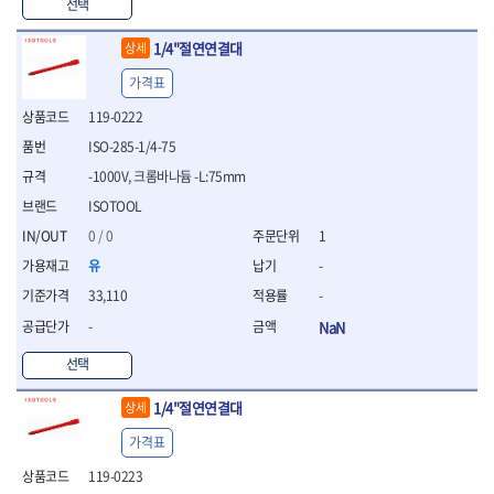
WIHA
WOODCRAFT
- 청소기
선택
- 임팩휠너트소켓
- 테이블쏘
- T별렌치세트
- 오토해머
XCELITE
XPROTOOL-기어렌치
- 원형톱날
- 깃발형별렌치
1/4"절연연결대
상세
ZETA
ZETA(LED)
전동악세서리
- 샌딩디스크
- 너트T렌치
- 충전드릴용소켓
ZETA(PVC커터)
ZETA(라디에이터)
- 스크롤쏘날
가격표
- 별T렌치
- 전동비트롱소켓
- 숫돌
ZETA(비트셋트)
ZETA(자화기)
- 소켓비트세트
119-0222
- 드릴비트
- 다이아몬드숫돌
- 공구세트
ZETA(커터)
ZONE KING
ISO-285-1/4-75
- 비트세트
- 원형톱날/루터비트
- 드라이버세트
가드맨
게링 HSS
- 드릴척
- 루터비트
-1000V, 크롬바나듐 -L:75mm
- 렌치세트
게링 HSS-CO
나노원
- 육각비트
- 루터비트세트
- 육각드라이버
ISOTOOL
나이텍스
대건
- 퀵릴리스비트소켓
- 직쏘날
- 드라이버
0 / 0
1
대건케이블
동해
- 전동비트소켓
- 디지털앵글파인더
- 타격드라이버
- 롱자석소켓
유
-
디월트
디월트 인버터 발전기
- 띠톱날
- 양용드라이버
- 소켓아답타
- 모종삽
라이트 세이키
맘모스
- 너트드라이버
33,110
-
- 악세서리
- 갈퀴
- 별드라이버
멜텍
미주산업
-
NaN
- 청소기
- 호미
- 일자드라이버
바람돌이
백마
- 컷쏘날
- 스포크
선택
- 십자드라이버
벡스
북성
- 원형톱날
- 파종기
- 포지드라이버
스팀코리아
아임삭
- 홈클리너
1/4"절연연결대
상세
- 라운드너트드라이버
에어공구
에버그린
에코파워팩
- 제초기
- 양용드라이버핸들
- 에어라쳇렌치
가격표
에코플로우
엠파이어
- 삽
- 포켓양용드라이버
- 에어임팩렌치
- 괭이
119-0223
우주전열(겨울)
우주전열(여름)
- 드라이버날
- 에어드릴