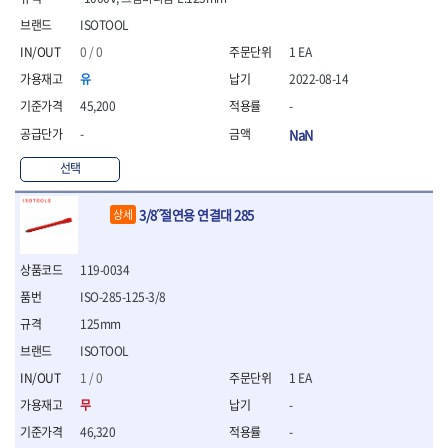
- 니퍼 외
ISOTOOL
- 바이스플라이어
0 / 0
1 EA
- 옵셋렌치
- 공구함세트
유
2022-08-14
- 콤비네이션렌치
45,200
-
- 양구스패너
-
NaN
- 라쳇콤비네이션렌치
- 라쳇옵셋렌치
선택
- 콤비네이션렌치세트
- 플레어너트렌치
3/8˝절연용 연결대 285
상세
- 양구스패너세트
- 옵셋렌치세트
- 라쳇콤비네이션렌치세
119-0034
트
ISO-285-125-3/8
- 몽키스패너
125mm
- 라쳇콤비네이션세트
ISOTOOL
- 라쳇렌치
- 함마렌치
1 / 0
1 EA
- 멀티플라이어
무
-
- 미니라쳇세트
46,320
-
- 기타