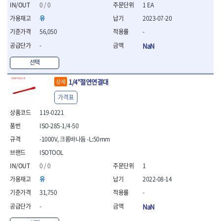
세터
- 콤프레셔
- 토크드라이버핸들
- 오일휠타소켓
- 각도절단기
0 / 0
1 EA
- 작업대
STAHLWILLE
STANZANI
- 비트아답타
- 토크드라이버세트
- 레버바
- 플런지쏘
- 물림쇠
유
2023-07-20
SWANSON
TEFENPLAST
- 충전드릴용롱소켓
- 토크드라이버
- 호스클램프플라이어
- 블로워
- 측정기
56,050
-
- 나비볼트소켓
TENGU
THETA -직판오일등
- 토크드라이버블레이드
- 피스톤링컴프레셔
- 밴드쏘
- 디지털습도측정기
- 스파크플러그소켓
- 다이얼토크렌치
THETA-공구함
THETA-드라이버
- 드로우핸들
-
NaN
- 원형톱
- 지그그리퍼시스템
- 비트소켓레일세트
- 토크멀티플라이어
- 판금돌리
THETA-랜턴
THETA-망치
- 해머드릴
- 치즐
선택
- 임팩비트소켓
- 토크렌치비트홀다헤드
- 스파크플러그플라이어
- 임팩드라이버
- 치즐세트
THETA-몽키
THETA-소켓비트
- 조인트
- 가방/케이스
- 범핑망치
- 로터리해머
- 파팅툴
THETA-스패너
THETA-운반구
1/4"절연연결대
상세
- 세미롱임팩소켓
- 픽업툴
- 라쳇렌치
- 터닝툴세트
절삭공구
THETA-자동몽키
THETA-자석소켓
- 라쳇헤드
- 클립플라이어
- 전동가위
가격표
- 할로윙툴
- 홀쏘날
THETA-전동악세서리
THETA-측정
- 임팩아답타
- 허브캡풀러
- 직쏘
- 캘리퍼
- 바이메탈홀쏘날
119-0221
- 비트홀다
THETA-커터,가위
THETA-핸드카트
- 산소센서소켓
- 멀티커터
- 잭나이프
- 하이스드릴
- 볼L렌치세트
ISO-285-1/4-50
THETA-헤라
THOMAS FLINN
- 클립리무버
- 광택기
- 스코프세트
- 하이스코발트드릴
- L렌치세트
- 자석접시
TOP
TOPTUL
- 앵글그라인더
-1000V, 크롬바나듐 -L:50mm
- 조각세트
- 드릴세트
- 볼L렌치
- 작업용등받이
- 샌딩머신
- 크래프트카버세트
TORMEK
TRACER
- 아바
ISOTOOL
- L렌치
- 자동차전용공구
- 밴드쏘
- 말렛스위프
- 반대탭
TSUNESABURO
TUOFU
0 / 0
1
- 별렌치세트
- 타이어레버
- 콤보세트
- 목공용망치
- 톱날
TWOCHERRYS
UVEX
- 별렌치
- 스크래퍼
유
2022-08-14
- 충전광택기
- 절단석
대패
VALLORBE
VAUGHAN
- T렌치
- 후크드라이버
- 로터리해머
31,750
-
- 원형톱날
- 스크래퍼
- T렌치세트
VBW
VESSEL
- 너트그립소켓
- 배터리
- 핸드툴세트
-
NaN
- 접렌치
WALTER
WERA
- 충전기
임팩휠너트소켓
- 다이아몬드휠
- 접별렌치