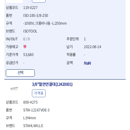
- 절연전공칼
119-0227
- 절연안전모
- 절연매트
ISO-285-3/8-250
- 방폭소켓
-1000V, 크롬바나듐 -L:250mm
- 방폭라쳇핸들
ISOTOOL
- 방폭콤비네이션렌치
0 / 0
1
- 방폭함마스패너
- 절연일자드라이버
무
2022-08-14
- 절연별드라이버
53,680
-
- 절연드라이버세트
-
NaN
- 스트리퍼
- 라쳇케이블커터
선택
- 자동스트리퍼
- 케이블스트리퍼
3/8"절연연결대(12420001)
- 압착기
가격표
- 핀셋
- 절연공구세트
800-4275
- 절연비트홀다
STW-12167VDE-3
- 절연비트홀다드라이버
L:94mm
- 방폭망치
- 절연L렌치
STAHLWILLE