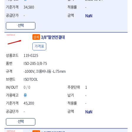
- 조절식렌치
- 볼트세터
34,580
-
- 너트드라이버
-
NaN
- 자화기
- 레이저팁 드라이버
선택
- 라쳇렌치
3/8"절연연결대
상세
- 임팩엑스트라롱소켓
- 파워렌치
가격표
- 드릴척아답타
119-0225
- 조인트플러그소켓
- 옵셋렌치
ISO-285-3/8-75
- 파워렌치
-1000V, 크롬바나듐 -L:75mm
- 소켓홀더
ISOTOOL
- 클라이밍비트
- 토크아답타
0 / 0
1
- 비트소켓세트
유
-
- 포지비트
45,200
-
- 일자비트
-
NaN
- 임팩별비트
- 임팩일자비트
선택
- 임팩포지비트
- 임팩십자비트