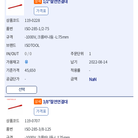
1/2"절연연결대
상세
- 십자비트
가격표
- 임팩별비트소켓
- 임팩XZN비트소켓
119-0228
- 십자비트소켓
ISO-285-1/2-75
- 일자비트소켓
-1000V, 크롬바나듐 -L:75mm
- XZN비트
- 임팩XZN비트
ISOTOOL
- 라쳇핸들세트
0 / 0
1
- 사각비트
유
2022-08-14
- 토크드라이버
- 포지비트소켓
45,650
-
- 임팩포지비트소켓
-
NaN
플라이어,몽키,스패너
선택
- 뻰치
- 편구스패너
3/8"절연연결대
상세
- 플라이어
- 니퍼
가격표
- 롱노우즈
119-0707
- 스냅링플라이어
ISO-285-3/8-125
- 그룹조인트플라이어
- 케이블커터
-1000V, 크롬바나듐-L:125mm