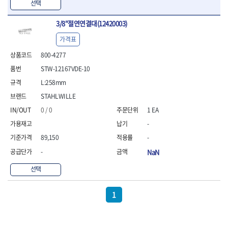
선택
- 방폭T렌치
- 방폭드라이버
3/8"절연연결대(12420003)
- 방폭펀치
가격표
- 절연포지비트소켓
철공공구
800-4277
- 볼트커터
STW-12167VDE-10
- 핸드볼트커터
L:258mm
- 항공가위
STAHLWILLE
- 클램프
- 망치
0 / 0
1 EA
- 빠루망치
-
- 볼핀망치
89,150
-
- 함마망치
- 도끼
-
NaN
- 망치헤드
선택
- 판금망치
- 나일론무반동망치
- 플라스틱망치
1
- 고무망치
- 핀펀치
- 센타펀치