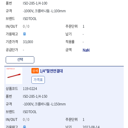
- 통나무쪼개기
- 날교환드라이버세트
- 에어오비탈센더
이젠
이홈
ISO-285-1/4-100
- 전동대패
- 드라이버핸들
- 에어드라이버
일레드
조란
-1000V, 크롬바나듐 -L:100mm
- 가든툴세트
- 비트세트
- 에어다이그라인더
츠노다(TTC)
콰이어트존
ISOTOOL
- 비트홀다드라이버
- 에어멀티샌더
연마기계
타이거(TIGER)
플렉스-절단석
0 / 0
1
- 비트홀다드라이버세트
- 에어앵글그라인더
- 습식그라인더
협성
황금손
- 드라이버블레이드
- 에어리베터기
- 건식그라인더
유
-
- 비트드라이버
- 타이어압력게이지
- 연마지그
33,000
-
- 별비트
- 에어밸트샌더
- 연마숫돌
-
NaN
- 육각비트
- 에어원형샌더
- 기타 악세사리
- 검전드라이버
- 에어폴리셔
목공기계
선택
- 육각T렌치
- 에어톱
- 루터, 루터테이블
- 전동비트홀다
- 에어펀치
1/4"절연연결대
- 샌더폴리셔
상세
- 드라이버비트세트
- 에어스프레이건
기타목공구
가격표
- 옵셋드라이버
- 에어원터치카플러
- 클램프
- 스크래퍼드라이버
- 에어건
119-0224
- 시계드라이버
운반기기
ISO-285-1/4-150
- 정밀드라이버
- 데크트럭
-1000V, 크롬바나듐 -L:150mm
- 기어렌치
- 핸드카트
- 육각복스드라이버
ISOTOOL
- 운반대차
- 스크류드라이버
- 운반가방
0 / 0
1
- 툴첵플러스
유
2022-08-14